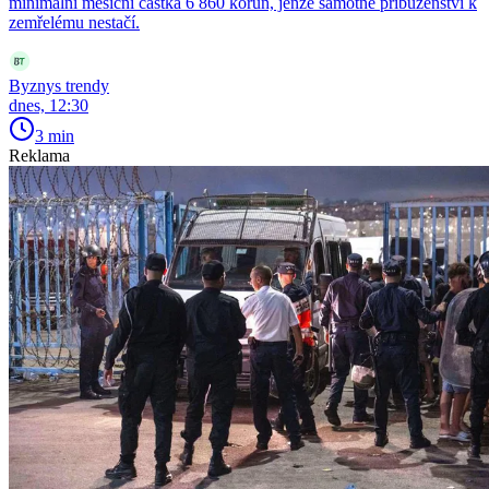
minimální měsíční částka 6 860 korun, jenže samotné příbuzenství k
zemřelému nestačí.
Byznys trendy
dnes, 12:30
3 min
Reklama