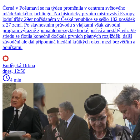
Černá v Pošumaví se na týden proměnila v centrum světového
mládežnického jachtingu. Na historicky prvním mistrovství Evropy
lodní třídy 29er pořádaném v České republice se sešlo 182 posádek
z 27 zemí. Po slavnostním průvodu s vlajkami však závodní
program výrazně zpomalilo nezvykle horké počasí a nestálý vítr. Ve
středu se flotila konečně dočkala prvních platných rozjížděk, další
závodění ale dál připomíná hledání krátkých oken mezi bezvětřím a
bouřkami.
Budějcká Drbna
dnes, 12:56
4 min