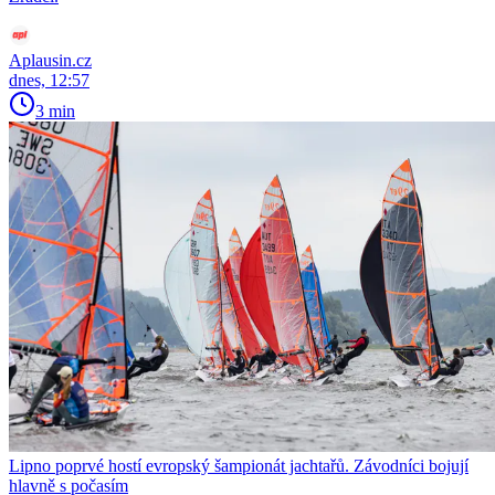
Aplausin.cz
dnes, 12:57
3 min
Lipno poprvé hostí evropský šampionát jachtařů. Závodníci bojují
hlavně s počasím