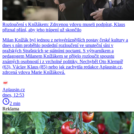
Rozloučení s Knížákem: Zdrcenou vdovu museli podpírat, Klaus
přiznal přání, aby jeho trápení už skončilo
Milan Knížák byl jednou z nejsvéráznějších postav české kultury a
dnes s ním proběhlo poslední rozloučení ve smuteční síni v
pražských Strašnicích se státními poctami. S výtvarníkem a
pedagogem Milanem Knížákem se přijelo rozloučit spoustu
známých osobností i z vrcholné politiky. Nechyběl Oto Klempíř
(63), Václav Klaus (85) nebo jak zachytila redakce Aplausin.cz,
zdrcená vdova Marie Knížáková.
Aplausin.cz
dnes, 12:53
2 min
Reklama