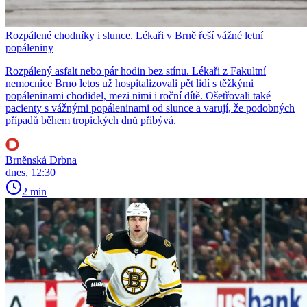
Rozpálené chodníky i slunce. Lékaři v Brně řeší vážné letní
popáleniny
Rozpálený asfalt nebo pár hodin bez stínu. Lékaři z Fakultní
nemocnice Brno letos už hospitalizovali pět lidí s těžkými
popáleninami chodidel, mezi nimi i roční dítě. Ošetřovali také
pacienty s vážnými popáleninami od slunce a varují, že podobných
případů během tropických dnů přibývá.
Brněnská Drbna
dnes, 12:30
2 min