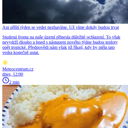
Ani příští týden se veder nezbavíme. Už víme dokdy budou trvat
Studená fronta na naše území přinesla důležité ochlazení. To však
nevydrží dlouho a hned s nástupem nového týdne budou teploty
opět tropické. Předpovědi nám však již říkají, kdy by měla tato
vedra konečně ustat.
Meteocentrum.cz
dnes, 12:00
2 min