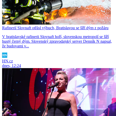
Rafinerií Slovnaft otřásl výbuch, Bratislavou se šíří dým z požáru
V bratislavské rafinerii Slovnaft hoří, slovenskou metropolí se šíří
hustý černý dým. Slovenský zpravodajský server Denník N napsal,
že budovami v...
HN.cz
dnes, 12:24