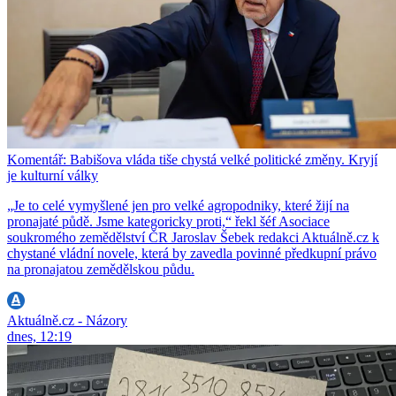
Komentář: Babišova vláda tiše chystá velké politické změny. Kryjí
je kulturní války
„Je to celé vymyšlené jen pro velké agropodniky, které žijí na
pronajaté půdě. Jsme kategoricky proti,“ řekl šéf Asociace
soukromého zemědělství ČR Jaroslav Šebek redakci Aktuálně.cz k
chystané vládní novele, která by zavedla povinné předkupní právo
na pronajatou zemědělskou půdu.
Aktuálně.cz - Názory
dnes, 12:19