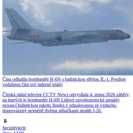
Čína odhalila bombardér H-6N s balistickou střelou JL-1. Posiluje
vzdušnou část své jaderné triády
Čínská státní televize CCTV News odvysílala 4. srpna 2026 záběry,
na kterých je bombardér H-6N Lidové osvobozenecké armády
nesoucí balistickou raketu Jinglei-1 odpalovanou ze vzduchu,
doprovázený nejméně dvěma stíhačkami stealth J-20.
Securitytech