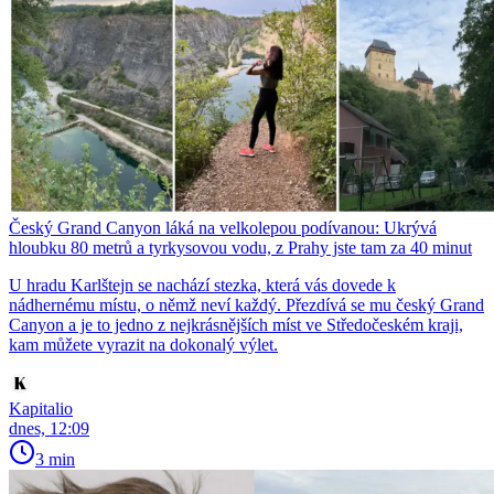
Český Grand Canyon láká na velkolepou podívanou: Ukrývá
hloubku 80 metrů a tyrkysovou vodu, z Prahy jste tam za 40 minut
U hradu Karlštejn se nachází stezka, která vás dovede k
nádhernému místu, o němž neví každý. Přezdívá se mu český Grand
Canyon a je to jedno z nejkrásnějších míst ve Středočeském kraji,
kam můžete vyrazit na dokonalý výlet.
Kapitalio
dnes, 12:09
3 min