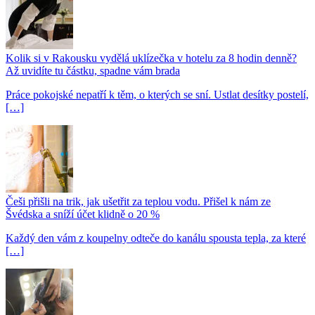
Kolik si v Rakousku vydělá uklízečka v hotelu za 8 hodin denně?
Až uvidíte tu částku, spadne vám brada
Práce pokojské nepatří k těm, o kterých se sní. Ustlat desítky postelí,
[…]
Češi přišli na trik, jak ušetřit za teplou vodu. Přišel k nám ze
Švédska a sníží účet klidně o 20 %
Každý den vám z koupelny odteče do kanálu spousta tepla, za které
[…]