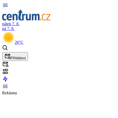
pátek 7. 8.
pá 7. 8.
26°C
Přihlášení
Reklama