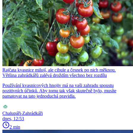
Rajčata kvasnice milují, ale cibule a česnek po nich měknou.
Většina zahrádkářů zalévá droždím všechno bez rozdílu
Používání kvasnicových hnojiv má na vaši zahradu spoustu
pozitivních účinků. Aby tomu tak však skutečně bylo, musíte
pamatovat na tato jednoduchá pravidla.
Chalupáři-Zahrádkáři
dnes, 12:53
2 min