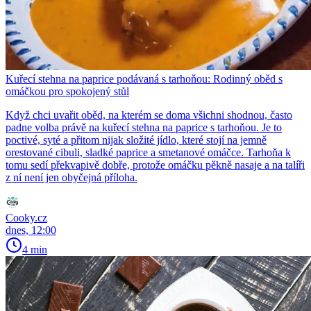
Kuřecí stehna na paprice podávaná s tarhoňou: Rodinný oběd s
omáčkou pro spokojený stůl
Když chci uvařit oběd, na kterém se doma všichni shodnou, často
padne volba právě na kuřecí stehna na paprice s tarhoňou. Je to
poctivé, syté a přitom nijak složité jídlo, které stojí na jemně
orestované cibuli, sladké paprice a smetanové omáčce. Tarhoňa k
tomu sedí překvapivě dobře, protože omáčku pěkně nasaje a na talíři
z ní není jen obyčejná příloha.
Cooky.cz
dnes, 12:00
4 min