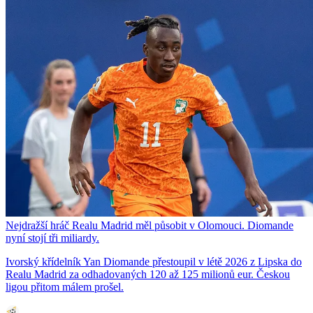
Nejdražší hráč Realu Madrid měl působit v Olomouci. Diomande
nyní stojí tři miliardy.
Ivorský křídelník Yan Diomande přestoupil v létě 2026 z Lipska do
Realu Madrid za odhadovaných 120 až 125 milionů eur. Českou
ligou přitom málem prošel.