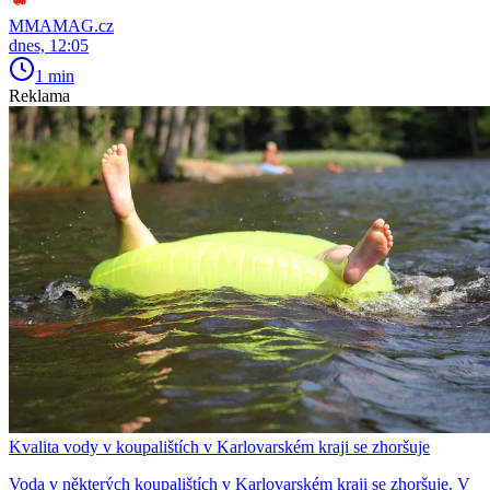
MMAMAG.cz
dnes, 12:05
1 min
Reklama
Kvalita vody v koupalištích v Karlovarském kraji se zhoršuje
Voda v některých koupalištích v Karlovarském kraji se zhoršuje. V