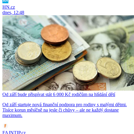
HN.cz
dnes, 12:48
Od září bude přispívat stát 6 000 Kč rodičům na hlídání dětí
Od září startuje nová finanční podpora pro rodiny s malými dětmi.
Tisíce korun měsíčně na jesle či chůvy – ale ne každý dostane
maximum.
FAJNTIP.cz