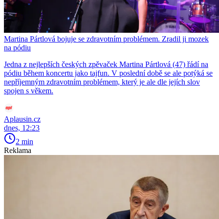
Martina Pártlová bojuje se zdravotním problémem. Zradil ji mozek
na pódiu
Jedna z nejlepších českých zpěvaček Martina Pártlová (47) řádí na
pódiu během koncertu jako tajfun. V poslední době se ale potýká se
nepříjemným zdravotním problémem, který je ale dle jejích slov
spojen s věkem.
Aplausin.cz
dnes, 12:23
2 min
Reklama