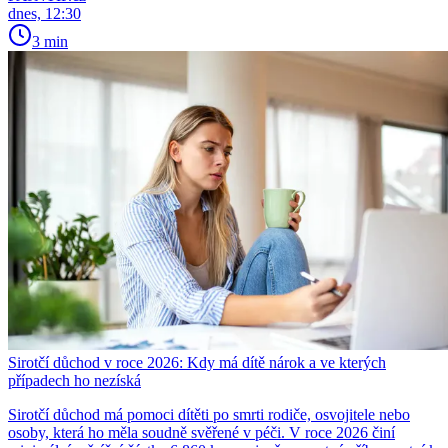
dnes, 12:30
3 min
Sirotčí důchod v roce 2026: Kdy má dítě nárok a ve kterých
případech ho nezíská
Sirotčí důchod má pomoci dítěti po smrti rodiče, osvojitele nebo
osoby, která ho měla soudně svěřené v péči. V roce 2026 činí