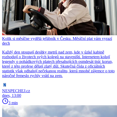
Kolik si měsíčne vydělá jeřábník v Česku. Měsíční plat vám vyrazí
dech
Každý den stoupají desítky metrů nad zem, kde v úzké kabině
rozhodují o životech svých kolegů na staveništi. Internetem kolují
legendy o pohádkových platech přesahujících osmdesát tisíc korun,
které z této profese dělají zlatý důl. Skutečná čísla z oficiálních
statistik však odhalují nečekanou realitu, která mnohé zájemce o toto
náročné řemeslo rychly vrátí na zem.
NESPECHEJ.cz
dnes, 13:00
3 min