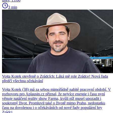
dnes, 13:00
3 min
Vojta Kotek otevřeně o Zrádcích: Láká mě role Zrádce! Nová řada
předčí všechna očekávání
Vojta Kotek (38) má za sebou mimořádně nabité pracovní období. V
rozhovoru pro Aplausin.cz přiznal, že nejvíce energie i času nyní
věnuje natáčení reality show Farma, kvůli níž musel upozadit i
soukromý život. Promluvil také o životě mimo Prahu, nedostatku
času na dovolenou i o očekáváních od nové řady populární hry
Zrádci.