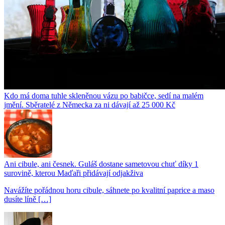
Kdo má doma tuhle skleněnou vázu po babičce, sedí na malém
jmění. Sběratelé z Německa za ni dávají až 25 000 Kč
Ani cibule, ani česnek. Guláš dostane sametovou chuť díky 1
surovině, kterou Maďaři přidávají odjakživa
Navážíte pořádnou horu cibule, sáhnete po kvalitní paprice a maso
dusíte líně […]