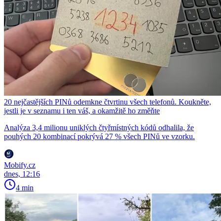
20 nejčastějších PINů odemkne čtvrtinu všech telefonů. Koukněte,
jestli je v seznamu i ten váš, a okamžitě ho změňte
Analýza 3,4 milionu uniklých čtyřmístných kódů odhalila, že
pouhých 20 kombinací pokrývá 27 % všech PINů ve vzorku.
Mobify.cz
dnes, 12:16
4 min