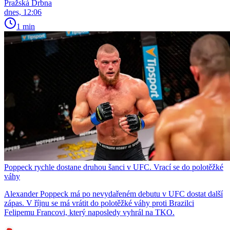
Pražská Drbna
dnes, 12:06
1 min
Poppeck rychle dostane druhou šanci v UFC. Vrací se do polotěžké
váhy
Alexander Poppeck má po nevydařeném debutu v UFC dostat další
zápas. V říjnu se má vrátit do polotěžké váhy proti Brazilci
Felipemu Francovi, který naposledy vyhrál na TKO.