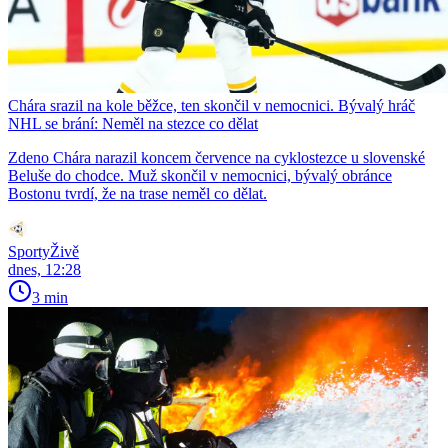
Chára srazil na kole běžce, ten skončil v nemocnici. Bývalý hráč
NHL se brání: Neměl na stezce co dělat
Zdeno Chára narazil koncem července na cyklostezce u slovenské
Beluše do chodce. Muž skončil v nemocnici, bývalý obránce
Bostonu tvrdí, že na trase neměl co dělat.
SportyŽivě
dnes, 12:28
3 min