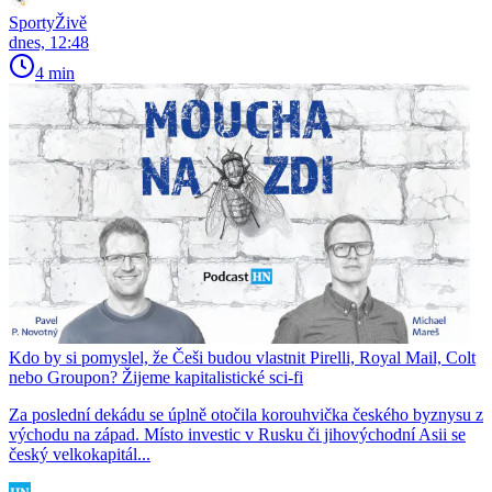
SportyŽivě
dnes, 12:48
4 min
Kdo by si pomyslel, že Češi budou vlastnit Pirelli, Royal Mail, Colt
nebo Groupon? Žijeme kapitalistické sci-fi
Za poslední dekádu se úplně otočila korouhvička českého byznysu z
východu na západ. Místo investic v Rusku či jihovýchodní Asii se
český velkokapitál...