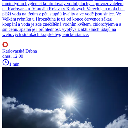
tomto týdnu hygienici kontrolovaly vodní plochy s provozovatelem
na Karlovarsku. V areálu Rolava v Karlových Varech je u mola i na
pláži voda na třetím z pěti stupňů kvality a ve vodě jsou sinice. Ve
Velkém rybníku u Hroznětína je už od konce července zákaz
koupání a voda je zde znečištěná vodním květem, chlorofylem-a a
sinicemi, špatná je i průhlednost, vyplývá z aktuálních údajů na
webových stránkách krajské hygienické stanice.
Karlovarská Drbna
dnes, 12:00
1 min