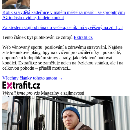
Kolik si vydělá kadeřnice v malém městě za měsíc i se spropitným?
Až to číslo uvidíte, budete koukat
Za křeslem stojí od rána do večera, ceník má vyvěšený na zdi […]
Tento článek byl publikován ze zdrojů
Extrafit.cz
Web věnovaný sportu, posilování a zdravému stravování. Najdete
zde tréninkové plány, tipy na cvičení pro začátečníky i pokročilé,
doporučení k doplňkům stravy a rady, jak efektivně budovat
kondici. Extrafit.cz se zaměřuje nejen na fyzickou stránku, ale i na
celkovou pohodu – přináší motivaci,...
Všechny články tohoto autora →
Vybrali jsme pro vás
Magazíny a zajímavosti