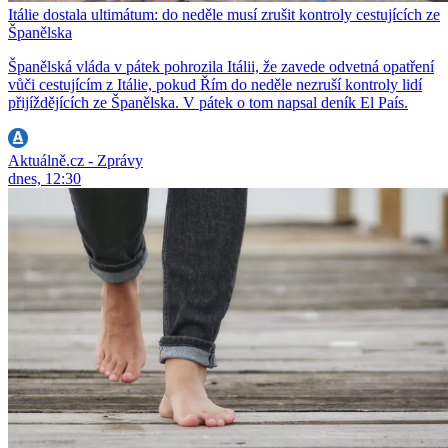
Itálie dostala ultimátum: do neděle musí zrušit kontroly cestujících ze
Španělska
Španělská vláda v pátek pohrozila Itálii, že zavede odvetná opatření
vůči cestujícím z Itálie, pokud Řím do neděle nezruší kontroly lidí
přijíždějících ze Španělska. V pátek o tom napsal deník El País.
Aktuálně.cz - Zprávy
dnes, 12:30