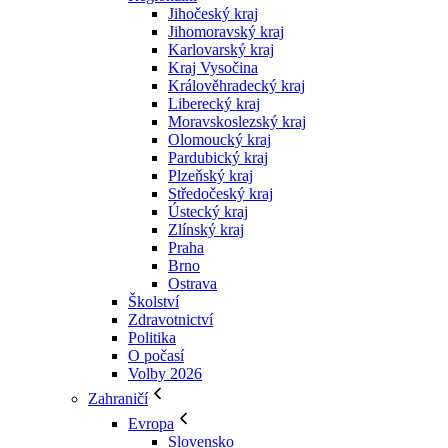
Jihočeský kraj
Jihomoravský kraj
Karlovarský kraj
Kraj Vysočina
Králověhradecký kraj
Liberecký kraj
Moravskoslezský kraj
Olomoucký kraj
Pardubický kraj
Plzeňský kraj
Středočeský kraj
Ústecký kraj
Zlínský kraj
Praha
Brno
Ostrava
Školství
Zdravotnictví
Politika
O počasí
Volby 2026
Zahraničí
Evropa
Slovensko