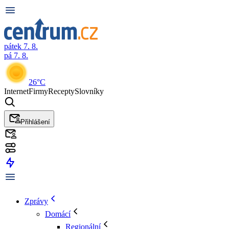
pátek 7. 8.
pá 7. 8.
26°C
Internet
Firmy
Recepty
Slovníky
Přihlášení
Zprávy
Domácí
Regionální