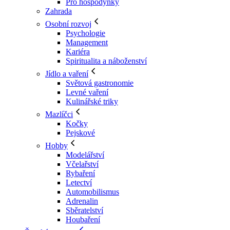
Pro hospodyňky
Zahrada
Osobní rozvoj
Psychologie
Management
Kariéra
Spiritualita a náboženství
Jídlo a vaření
Světová gastronomie
Levné vaření
Kulinářské triky
Mazlíčci
Kočky
Pejskové
Hobby
Modelářství
Včelařství
Rybaření
Letectví
Automobilismus
Adrenalin
Sběratelství
Houbaření