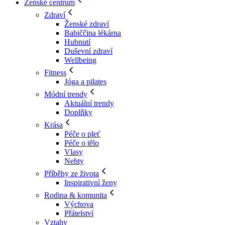
Ženské centrum
Zdraví
Ženské zdraví
Babiččina lékárna
Hubnutí
Duševní zdraví
Wellbeing
Fitness
Jóga a pilates
Módní trendy
Aktuální trendy
Doplňky
Krása
Péče o pleť
Péče o tělo
Vlasy
Nehty
Příběhy ze života
Inspirativní ženy
Rodina & komunita
Výchova
Přátelství
Vztahy