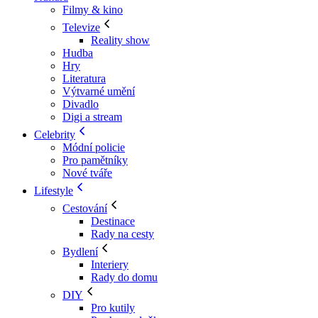
Filmy & kino
Televize
Reality show
Hudba
Hry
Literatura
Výtvarné umění
Divadlo
Digi a stream
Celebrity
Módní policie
Pro pamětníky
Nové tváře
Lifestyle
Cestování
Destinace
Rady na cesty
Bydlení
Interiery
Rady do domu
DIY
Pro kutily