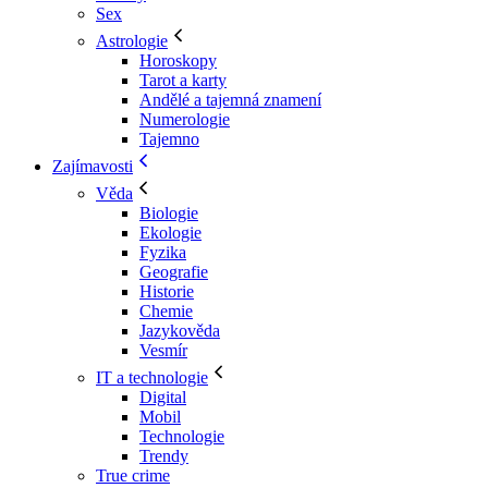
Sex
Astrologie
Horoskopy
Tarot a karty
Andělé a tajemná znamení
Numerologie
Tajemno
Zajímavosti
Věda
Biologie
Ekologie
Fyzika
Geografie
Historie
Chemie
Jazykověda
Vesmír
IT a technologie
Digital
Mobil
Technologie
Trendy
True crime