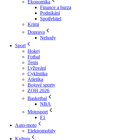
Ekonomika
Finance a burza
Podnikání
Spotřebitel
Krimi
Doprava
Nehody
Sport
Hokej
Fotbal
Tenis
Lyžování
Cyklistika
Atletika
Bojové sporty
ZOH 2026
Basketbal
NBA
Motosport
F1
Auto-moto
Elektromobily
Kultura