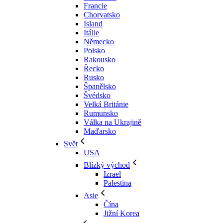
Francie
Chorvatsko
Island
Itálie
Německo
Polsko
Rakousko
Řecko
Rusko
Španělsko
Švédsko
Velká Británie
Rumunsko
Válka na Ukrajině
Maďarsko
Svět
USA
Blízký východ
Izrael
Palestina
Asie
Čína
Jižní Korea