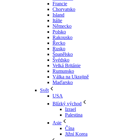
Francie
Chorvatsko
Island
Itálie
Německo
Polsko
Rakousko
Řecko
Rusko
Španělsko
Švédsko
Velká Británie
Rumunsko
Válka na Ukrajině
Maďarsko
Svět
USA
Blízký východ
Izrael
Palestina
Asie
Čína
Jižní Korea