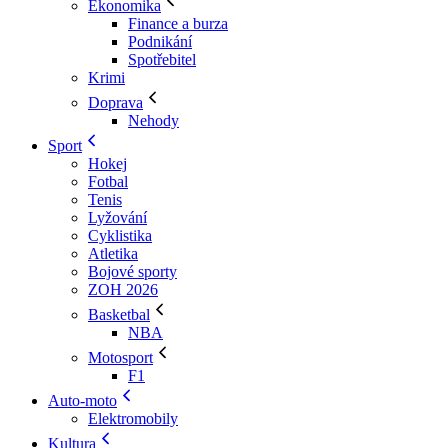
Ekonomika
Finance a burza
Podnikání
Spotřebitel
Krimi
Doprava
Nehody
Sport
Hokej
Fotbal
Tenis
Lyžování
Cyklistika
Atletika
Bojové sporty
ZOH 2026
Basketbal
NBA
Motosport
F1
Auto-moto
Elektromobily
Kultura