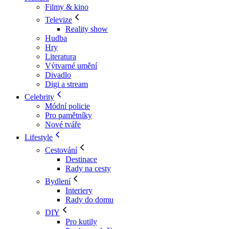
Filmy & kino
Televize
Reality show
Hudba
Hry
Literatura
Výtvarné umění
Divadlo
Digi a stream
Celebrity
Módní policie
Pro pamětníky
Nové tváře
Lifestyle
Cestování
Destinace
Rady na cesty
Bydlení
Interiery
Rady do domu
DIY
Pro kutily