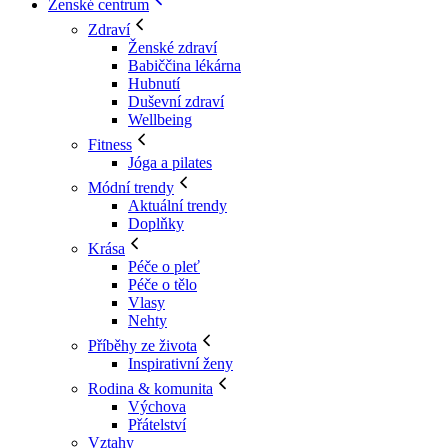
Ženské centrum
Zdraví
Ženské zdraví
Babiččina lékárna
Hubnutí
Duševní zdraví
Wellbeing
Fitness
Jóga a pilates
Módní trendy
Aktuální trendy
Doplňky
Krása
Péče o pleť
Péče o tělo
Vlasy
Nehty
Příběhy ze života
Inspirativní ženy
Rodina & komunita
Výchova
Přátelství
Vztahy