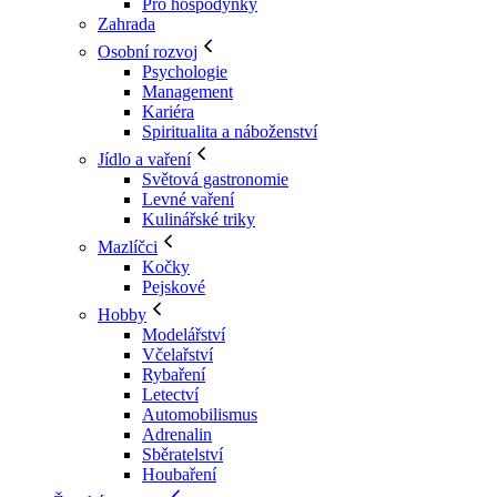
Pro hospodyňky
Zahrada
Osobní rozvoj
Psychologie
Management
Kariéra
Spiritualita a náboženství
Jídlo a vaření
Světová gastronomie
Levné vaření
Kulinářské triky
Mazlíčci
Kočky
Pejskové
Hobby
Modelářství
Včelařství
Rybaření
Letectví
Automobilismus
Adrenalin
Sběratelství
Houbaření