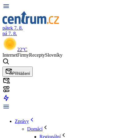
pátek 7. 8.
pá 7. 8.
22°C
Internet
Firmy
Recepty
Slovníky
Přihlášení
Zprávy
Domácí
Regionální