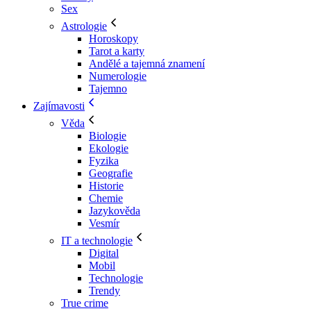
Sex
Astrologie
Horoskopy
Tarot a karty
Andělé a tajemná znamení
Numerologie
Tajemno
Zajímavosti
Věda
Biologie
Ekologie
Fyzika
Geografie
Historie
Chemie
Jazykověda
Vesmír
IT a technologie
Digital
Mobil
Technologie
Trendy
True crime