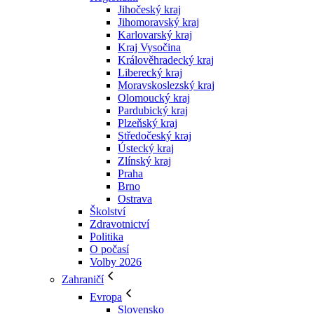
Jihočeský kraj
Jihomoravský kraj
Karlovarský kraj
Kraj Vysočina
Králověhradecký kraj
Liberecký kraj
Moravskoslezský kraj
Olomoucký kraj
Pardubický kraj
Plzeňský kraj
Středočeský kraj
Ústecký kraj
Zlínský kraj
Praha
Brno
Ostrava
Školství
Zdravotnictví
Politika
O počasí
Volby 2026
Zahraničí
Evropa
Slovensko