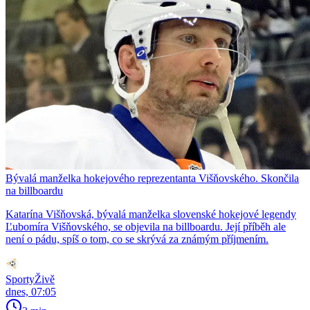
Bývalá manželka hokejového reprezentanta Višňovského. Skončila
na billboardu
Katarína Višňovská, bývalá manželka slovenské hokejové legendy
Ľubomíra Višňovského, se objevila na billboardu. Její příběh ale
není o pádu, spíš o tom, co se skrývá za známým příjmením.
SportyŽivě
dnes, 07:05