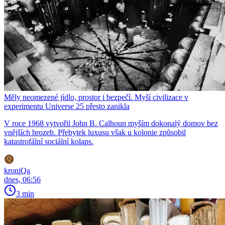
Měly neomezené jídlo, prostor i bezpečí. Myší civilizace v
experimentu Universe 25 přesto zanikla
V roce 1968 vytvořil John B. Calhoun myším dokonalý domov bez
vnějších hrozeb. Přebytek luxusu však u kolonie způsobil
katastrofální sociální kolaps.
kroniQa
dnes, 06:56
3 min