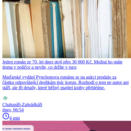
Jeden román ze 70. let dnes stojí přes 30 000 Kč. Možná ho máte
doma v poličce a nevíte, co držíte v ruce
Maďarské vydání Pynchonova románu se na aukci prodalo za
částku odpovídající desítkám tisíc korun. Rozhodl o tom ne autor ani
stáří, ale tři detaily, které běžný majitel knihy přehlédne.
Chalupáři-Zahrádkáři
dnes, 06:54
4 min