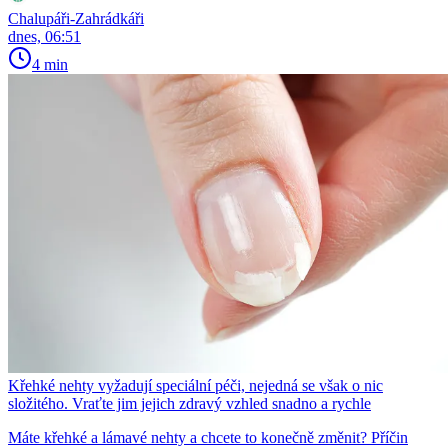
Chalupáři-Zahrádkáři
dnes, 06:51
4 min
Křehké nehty vyžadují speciální péči, nejedná se však o nic
složitého. Vraťte jim jejich zdravý vzhled snadno a rychle
Máte křehké a lámavé nehty a chcete to konečně změnit? Příčin