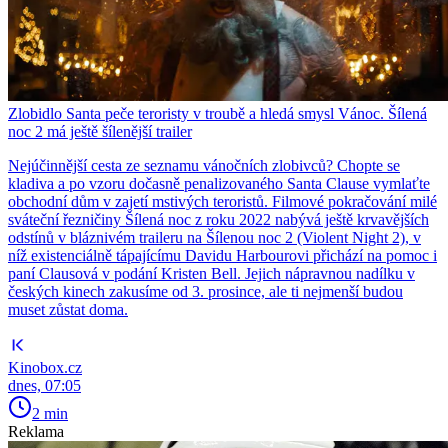
Zlobidlo Santa peče teroristy v troubě a hledá smysl Vánoc. Šílená
noc 2 má ještě šílenější trailer
Nejúčinnější cesta ze seznamu vánočních zlobivců? Chopte se
kladiva a po vzoru dočasně penalizovaného Santa Clause vymlaťte
obchodní dům v zajetí mstivých teroristů. Filmové pokračování milé
sváteční řezničiny Šílená noc z roku 2022 nabývá ještě krvavějších
odstínů v bláznivém traileru na Šílenou noc 2 (Violent Night 2), v
níž existenciálně tápajícímu Davidu Harbourovi přichází na pomoc i
paní Clausová v podání Kristen Bell. Jejich nápravnou nadílku v
českých kinech zakusíme od 3. prosince, ale ti nejmenší budou
muset zůstat doma.
Kinobox.cz
dnes, 07:05
2 min
Reklama