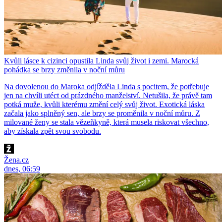
Kvůli lásce k cizinci opustila Linda svůj život i zemi. Marocká
pohádka se brzy změnila v noční můru
Na dovolenou do Maroka odjížděla Linda s pocitem, že potřebuje
jen na chvíli utéct od prázdného manželství. Netušila, že právě tam
potká muže, kvůli kterému změní celý svůj život. Exotická láska
začala jako splněný sen, ale brzy se proměnila v noční můru. Z
milované ženy se stala vězeňkyně, která musela riskovat všechno,
aby získala zpět svou svobodu.
Žena.cz
dnes, 06:59