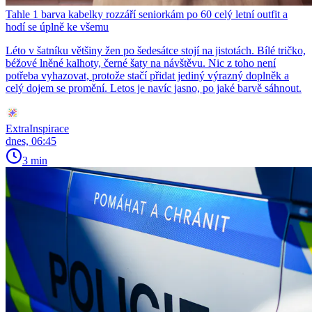
Tahle 1 barva kabelky rozzáří seniorkám po 60 celý letní outfit a
hodí se úplně ke všemu
Léto v šatníku většiny žen po šedesátce stojí na jistotách. Bílé tričko,
béžové lněné kalhoty, černé šaty na návštěvu. Nic z toho není
potřeba vyhazovat, protože stačí přidat jediný výrazný doplněk a
celý dojem se promění. Letos je navíc jasno, po jaké barvě sáhnout.
ExtraInspirace
dnes, 06:45
3 min