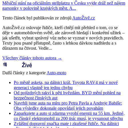
Měsíční stání na oficiálním stellplatzu v Česku vyjde dráž než nájem
garsonky v polovině krajských měst. A...
Tento článek byl publikován ze zdrojů
AutoŽivě.cz
AutoŽivě.cz oslovuje řidiče, kteří chtějí mít přehled o tom, co se
děje v automobilovém světě, ale zároveň hledají i konkrétní užitek –
jak ušetřit, vybrat správný vůz nebo se vyznat v nových pravidlech.
Texty jsou psané přístupně, často s lehkou dávkou nadhledu a s
důrazem na čtivost. Vedle...
Všechny články tohoto autora →
Další články z kategorie
Auto-moto
Po městě asketa, na dálnici král. Toyota RAV4 má v nové
generaci vlastně jen jednu chybu
Od pojízdných rakví k pěti hvězdám. BYD mění pohled na
bezpečnost čínských aut
Navrhli jsme auta na míru pro Petra Pavla a Andreje Babiše:
Oba výsledky dokonale opovídají jejich povahám
Zaparkujete a auto si zdarma vyrobí energii na 55 km. Jediné,
co čínský elektromobil za 200 tisíc musí, je vysunout střechu
Zvláštní dopravní značka mate i zkušené řidiče. Na dálnici