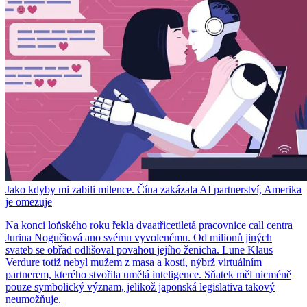
Jako kdyby mi zabili milence. Čína zakázala AI partnerství, Amerika
je omezuje
Na konci loňského roku řekla dvaatřicetiletá pracovnice call centra
Jurina Nogučiová ano svému vyvolenému. Od milionů jiných
svateb se obřad odlišoval povahou jejího ženicha. Lune Klaus
Verdure totiž nebyl mužem z masa a kostí, nýbrž virtuálním
partnerem, kterého stvořila umělá inteligence. Sňatek měl nicméně
pouze symbolický význam, jelikož japonská legislativa takový
neumožňuje.