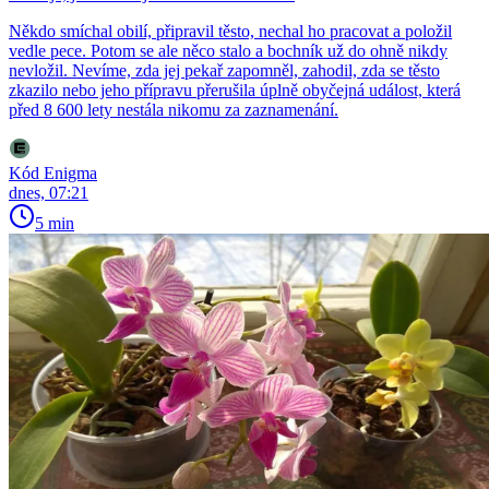
Někdo smíchal obilí, připravil těsto, nechal ho pracovat a položil
vedle pece. Potom se ale něco stalo a bochník už do ohně nikdy
nevložil. Nevíme, zda jej pekař zapomněl, zahodil, zda se těsto
zkazilo nebo jeho přípravu přerušila úplně obyčejná událost, která
před 8 600 lety nestála nikomu za zaznamenání.
Kód Enigma
dnes, 07:21
5 min