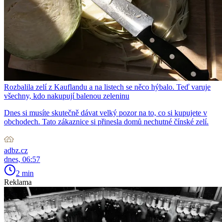
Rozbalila zelí z Kauflandu a na listech se něco hýbalo. Teď varuje
všechny, kdo nakupují balenou zeleninu
Dnes si musíte skutečně dávat velký pozor na to, co si kupujete v
obchodech. Tato zákaznice si přinesla domů nechutné čínské zelí.
adbz.cz
dnes, 06:57
2 min
Reklama