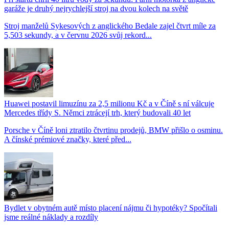
garáže je druhý nejrychlejší stroj na dvou kolech na světě
Stroj manželů Sykesových z anglického Bedale zajel čtvrt míle za
5,503 sekundy, a v červnu 2026 svůj rekord...
Huawei postavil limuzínu za 2,5 milionu Kč a v Číně s ní válcuje
Mercedes třídy S. Němci ztrácejí trh, který budovali 40 let
Porsche v Číně loni ztratilo čtvrtinu prodejů, BMW přišlo o osminu.
A čínské prémiové značky, které před...
Bydlet v obytném autě místo placení nájmu či hypotéky? Spočítali
jsme reálné náklady a rozdíly