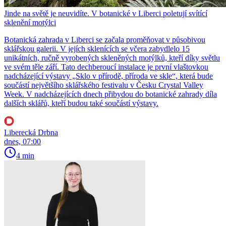
Jinde na světě je neuvidíte. V botanické v Liberci poletují svítící
sklenění motýlci
Botanická zahrada v Liberci se začala proměňovat v působivou
sklářskou galerii. V jejích sklenících se včera zabydlelo 15
unikátních, ručně vyrobených skleněných motýlků, kteří díky světlu
ve svém těle září. Tato dechberoucí instalace je první vlaštovkou
nadcházející výstavy „Sklo v přírodě, příroda ve skle“, která bude
součástí největšího sklářského festivalu v Česku Crystal Valley
Week. V nadcházejících dnech přibydou do botanické zahrady díla
dalších sklářů, kteří budou také součástí výstavy.
Liberecká Drbna
dnes, 07:00
4 min