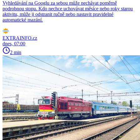
Vyhledávání na Googlu za sebou může nechávat poměrně
podrobnou stopu. Kdo nechce uchovávat měsíce nebo roky starou
aktivitu, může ji odstranit ručně nebo nastavit pravidelné
automatické mazání.
EXTRAINFO.cz
dnes, 07:00
2 min