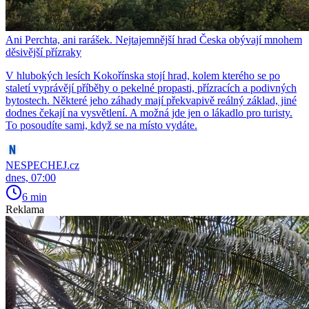
Ani Perchta, ani rarášek. Nejtajemnější hrad Česka obývají mnohem
děsivější přízraky
V hlubokých lesích Kokořínska stojí hrad, kolem kterého se po
staletí vyprávějí příběhy o pekelné propasti, přízracích a podivných
bytostech. Některé jeho záhady mají překvapivě reálný základ, jiné
dodnes čekají na vysvětlení. A možná jde jen o lákadlo pro turisty.
To posoudíte sami, když se na místo vydáte.
NESPECHEJ.cz
dnes, 07:00
6 min
Reklama