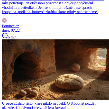
míst potřebuje jen občasnou pozornost a obyčejné vyčištění
vhodným prostředkem. Jen se k nim při běžné trase „prach–
koupelna–podlaha–hotovo“ zkrátka skoro nikdy nedostaneme.
Poudree.cz
dnes, 07:22
6 min
U pece zůstalo těsto, které nikdo neupekl. O 8.600 let později
ukazuje, jak dávno jsme znali kváskování