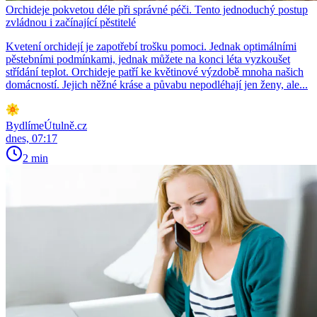
Orchideje pokvetou déle při správné péči. Tento jednoduchý postup
zvládnou i začínající pěstitelé
Kvetení orchidejí je zapotřebí trošku pomoci. Jednak optimálními
pěstebními podmínkami, jednak můžete na konci léta vyzkoušet
střídání teplot. Orchideje patří ke květinové výzdobě mnoha našich
domácností. Jejich něžné kráse a půvabu nepodléhají jen ženy, ale...
BydlímeÚtulně.cz
dnes, 07:17
2 min