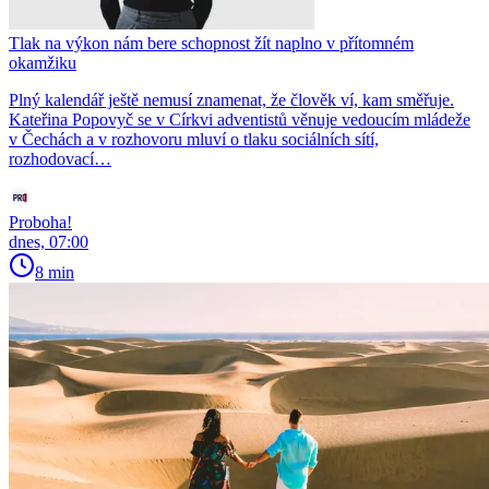
Tlak na výkon nám bere schopnost žít naplno v přítomném
okamžiku
Plný kalendář ještě nemusí znamenat, že člověk ví, kam směřuje.
Kateřina Popovyč se v Církvi adventistů věnuje vedoucím mládeže
v Čechách a v rozhovoru mluví o tlaku sociálních sítí,
rozhodovací…
Proboha!
dnes, 07:00
8 min