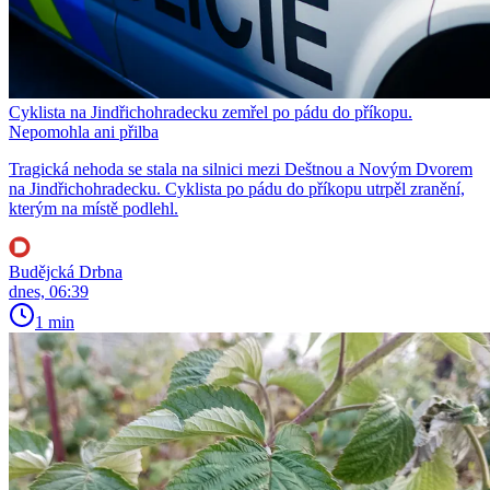
Cyklista na Jindřichohradecku zemřel po pádu do příkopu.
Nepomohla ani přilba
Tragická nehoda se stala na silnici mezi Deštnou a Novým Dvorem
na Jindřichohradecku. Cyklista po pádu do příkopu utrpěl zranění,
kterým na místě podlehl.
Budějcká Drbna
dnes, 06:39
1 min