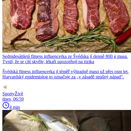
Sedmdesátiletá fitness influencerka ze Švédska jí denně 800 g masa.
Tvrdí, že se cítí skvěle, lékaři upozorňují na rizika
Švédská fitness influencerka jí téměř výhradně maso už přes osm let.
Harvardský epidemiolog to označuje za „v zásadě strašný nápad“.
SportyŽivě
dnes, 06:59
4 min