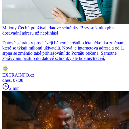
Miliony Čechů používají datové schránky. Brzy se k nim přes
dosavadní adresu už nepřihlásí
Datové schránky procházejí během letošního léta několika změnami,
které se týkají milionů uživatelů. Nová je internetová adresa a od 1.
srpna se změnilo také přihlašování do Portálu občana. Samotné
zprávy ani přístup do datové schránky ale lidé neztrácejí.
EXTRAINFO.cz
dnes, 07:08
2 min