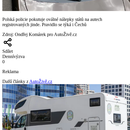
Polská policie pokutuje oválné nálepky států na autech
registrovaných jinde. Pravidlo se týká i Čechů
Zdroj
:
Ondřej Komárek pro AutoŽivě.cz
Sdílet
Denní
výzva
0
Reklama
Další články z
AutoŽivě.cz