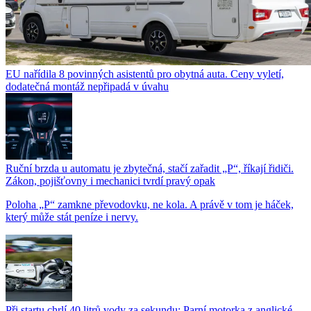
EU nařídila 8 povinných asistentů pro obytná auta. Ceny vyletí,
dodatečná montáž nepřipadá v úvahu
Ruční brzda u automatu je zbytečná, stačí zařadit „P“, říkají řidiči.
Zákon, pojišťovny i mechanici tvrdí pravý opak
Poloha „P“ zamkne převodovku, ne kola. A právě v tom je háček,
který může stát peníze i nervy.
Při startu chrlí 40 litrů vody za sekundu: Parní motorka z anglické