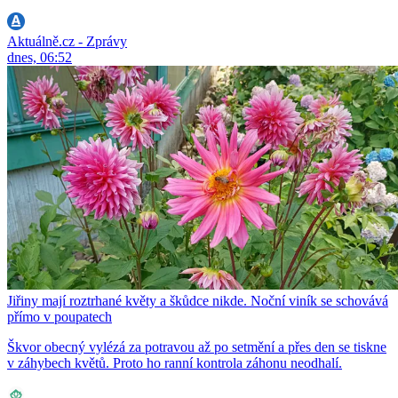
Aktuálně.cz - Zprávy
dnes, 06:52
Jiřiny mají roztrhané květy a škůdce nikde. Noční viník se schovává
přímo v poupatech
Škvor obecný vylézá za potravou až po setmění a přes den se tiskne
v záhybech květů. Proto ho ranní kontrola záhonu neodhalí.