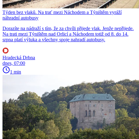
Týden bez vlaků. Na trať mezi Náchodem a Týništěm vyráží
náhradní autobusy
Dorazíte na nádraží s tím, že za chvíli přijede vlak. Jenže nepřijede.
Na trati mezi Týništěm nad Orlicí a Náchodem totiž od 8. do 14.
srpna platí výluka a všechny spoje nahradí autobusy.
Hradecká Drbna
dnes, 07:00
1 min