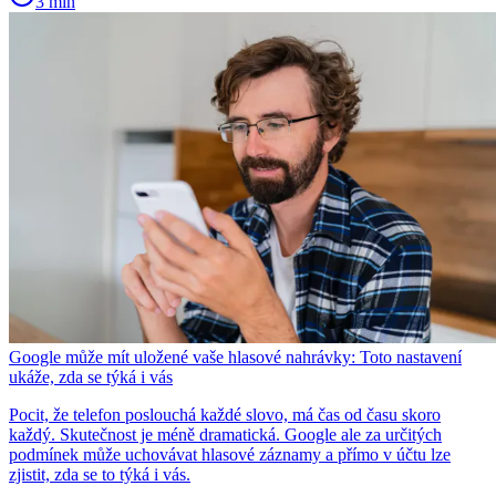
3 min
Google může mít uložené vaše hlasové nahrávky: Toto nastavení
ukáže, zda se týká i vás
Pocit, že telefon poslouchá každé slovo, má čas od času skoro
každý. Skutečnost je méně dramatická. Google ale za určitých
podmínek může uchovávat hlasové záznamy a přímo v účtu lze
zjistit, zda se to týká i vás.