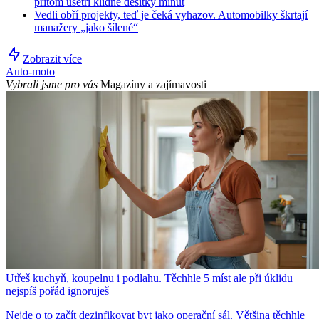
přitom ušetří klidně desítky minut
Vedli obří projekty, teď je čeká vyhazov. Automobilky škrtají
manažery „jako šílené“
Zobrazit více
Auto-moto
Vybrali jsme pro vás
Magazíny a zajímavosti
Utřeš kuchyň, koupelnu i podlahu. Těchhle 5 míst ale při úklidu
nejspíš pořád ignoruješ
Nejde o to začít dezinfikovat byt jako operační sál. Většina těchhle