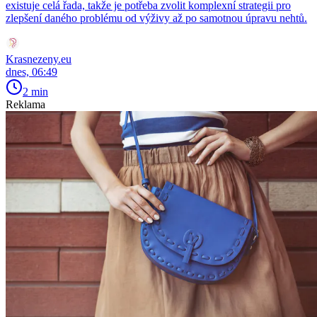
existuje celá řada, takže je potřeba zvolit komplexní strategii pro
zlepšení daného problému od výživy až po samotnou úpravu nehtů.
Krasnezeny.eu
dnes, 06:49
2 min
Reklama