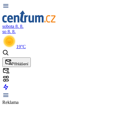
sobota 8. 8.
so 8. 8.
19°C
Přihlášení
Reklama