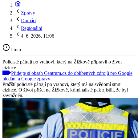
Zprávy
Domácí
Regionální
4. 6. 2026, 11:06
1 min
Policisté pátrají po vrahovi, který na Žižkově připravil o život
cizince
Přidejte si obsah Centrum.cz do oblíbených zdrojů pro Google
hledání a Google zprávy
Pražští policisté pátrají po vrahovi, který má na svědomí smrt
cizince. O život přišel na Žižkově, kriminalisté pak zjistili, že byl
zavražděn.