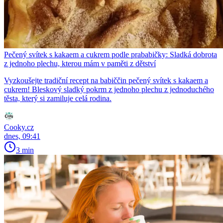
Pečený svítek s kakaem a cukrem podle prababičky: Sladká dobrota
z jednoho plechu, kterou mám v paměti z dětství
Vyzkoušejte tradiční recept na babiččin pečený svítek s kakaem a
cukrem! Bleskový sladký pokrm z jednoho plechu z jednoduchého
těsta, který si zamiluje celá rodina.
Cooky.cz
dnes, 09:41
3 min