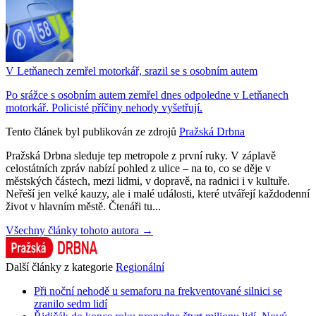
V Letňanech zemřel motorkář, srazil se s osobním autem
Po srážce s osobním autem zemřel dnes odpoledne v Letňanech
motorkář. Policisté příčiny nehody vyšetřují.
Tento článek byl publikován ze zdrojů
Pražská Drbna
Pražská Drbna sleduje tep metropole z první ruky. V záplavě
celostátních zpráv nabízí pohled z ulice – na to, co se děje v
městských částech, mezi lidmi, v dopravě, na radnici i v kultuře.
Neřeší jen velké kauzy, ale i malé události, které utvářejí každodenní
život v hlavním městě. Čtenáři tu...
Všechny články tohoto autora →
Další články z kategorie
Regionální
Při noční nehodě u semaforu na frekventované silnici se
zranilo sedm lidí