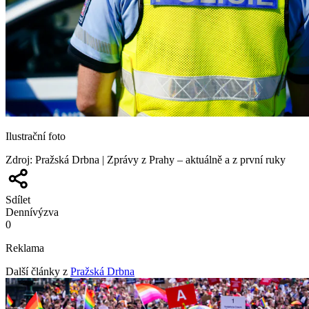
Ilustrační foto
Zdroj
:
Pražská Drbna | Zprávy z Prahy – aktuálně a z první ruky
Sdílet
Denní
výzva
0
Reklama
Další články z
Pražská Drbna