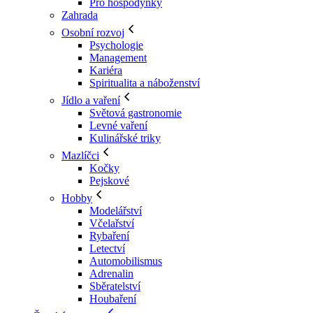
Pro hospodyňky
Zahrada
Osobní rozvoj
Psychologie
Management
Kariéra
Spiritualita a náboženství
Jídlo a vaření
Světová gastronomie
Levné vaření
Kulinářské triky
Mazlíčci
Kočky
Pejskové
Hobby
Modelářství
Včelařství
Rybaření
Letectví
Automobilismus
Adrenalin
Sběratelství
Houbaření