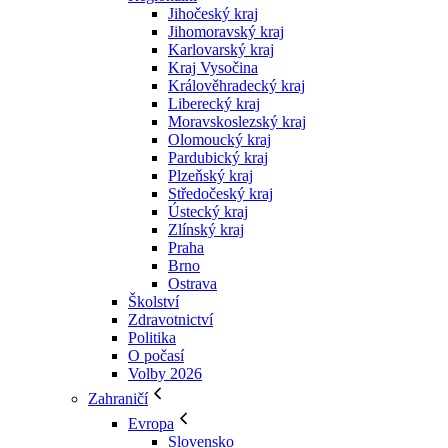
Jihočeský kraj
Jihomoravský kraj
Karlovarský kraj
Kraj Vysočina
Králověhradecký kraj
Liberecký kraj
Moravskoslezský kraj
Olomoucký kraj
Pardubický kraj
Plzeňský kraj
Středočeský kraj
Ústecký kraj
Zlínský kraj
Praha
Brno
Ostrava
Školství
Zdravotnictví
Politika
O počasí
Volby 2026
Zahraničí
Evropa
Slovensko