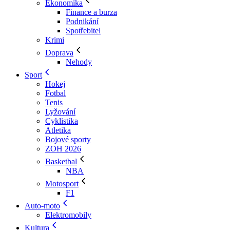
Ekonomika
Finance a burza
Podnikání
Spotřebitel
Krimi
Doprava
Nehody
Sport
Hokej
Fotbal
Tenis
Lyžování
Cyklistika
Atletika
Bojové sporty
ZOH 2026
Basketbal
NBA
Motosport
F1
Auto-moto
Elektromobily
Kultura