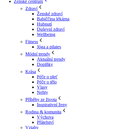
Ženské centrum
Zdraví
Ženské zdraví
Babiččina lékárna
Hubnutí
Duševní zdraví
Wellbeing
Fitness
Jóga a pilates
Módní trendy
Aktuální trendy
Doplňky
Krása
Péče o pleť
Péče o tělo
Vlasy
Nehty
Příběhy ze života
Inspirativní ženy
Rodina & komunita
Výchova
Přátelství
Vztahy