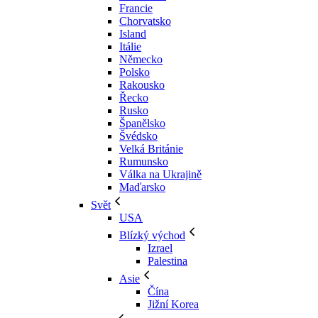
Francie
Chorvatsko
Island
Itálie
Německo
Polsko
Rakousko
Řecko
Rusko
Španělsko
Švédsko
Velká Británie
Rumunsko
Válka na Ukrajině
Maďarsko
Svět
USA
Blízký východ
Izrael
Palestina
Asie
Čína
Jižní Korea