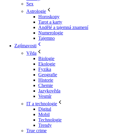
Sex
Astrologie
Horoskopy
Tarot a karty
Andělé a tajemná znamení
Numerologie
Tajemno
Zajímavosti
Věda
Biologie
Ekologie
Fyzika
Geografie
Historie
Chemie
Jazykověda
Vesmír
IT a technologie
Digital
Mobil
Technologie
Trendy
True crime