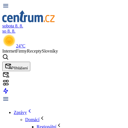
sobota 8. 8.
so 8. 8.
24°C
Internet
Firmy
Recepty
Slovníky
Přihlášení
Zprávy
Domácí
Regionální