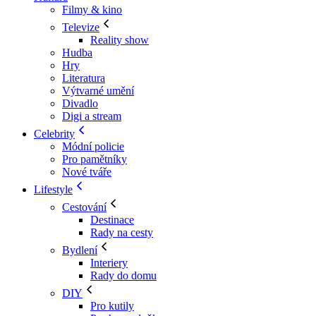
Filmy & kino
Televize
Reality show
Hudba
Hry
Literatura
Výtvarné umění
Divadlo
Digi a stream
Celebrity
Módní policie
Pro pamětníky
Nové tváře
Lifestyle
Cestování
Destinace
Rady na cesty
Bydlení
Interiery
Rady do domu
DIY
Pro kutily