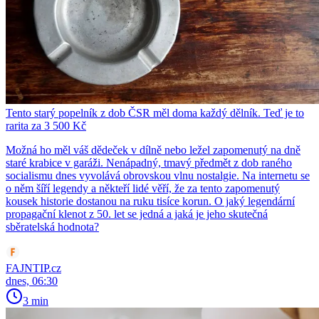
Tento starý popelník z dob ČSR měl doma každý dělník. Teď je to
rarita za 3 500 Kč
Možná ho měl váš dědeček v dílně nebo ležel zapomenutý na dně
staré krabice v garáži. Nenápadný, tmavý předmět z dob raného
socialismu dnes vyvolává obrovskou vlnu nostalgie. Na internetu se
o něm šíří legendy a někteří lidé věří, že za tento zapomenutý
kousek historie dostanou na ruku tisíce korun. O jaký legendární
propagační klenot z 50. let se jedná a jaká je jeho skutečná
sběratelská hodnota?
FAJNTIP.cz
dnes, 06:30
3 min