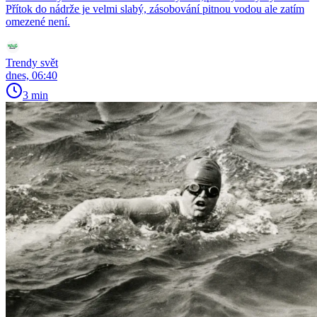
Přítok do nádrže je velmi slabý, zásobování pitnou vodou ale zatím
omezené není.
Trendy svět
dnes, 06:40
3 min