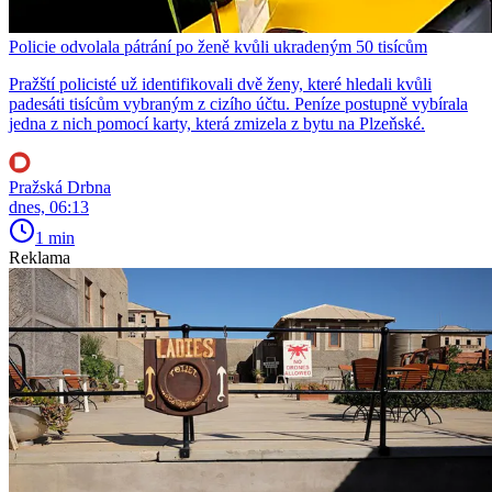
Policie odvolala pátrání po ženě kvůli ukradeným 50 tisícům
Pražští policisté už identifikovali dvě ženy, které hledali kvůli
padesáti tisícům vybraným z cizího účtu. Peníze postupně vybírala
jedna z nich pomocí karty, která zmizela z bytu na Plzeňské.
Pražská Drbna
dnes, 06:13
1 min
Reklama