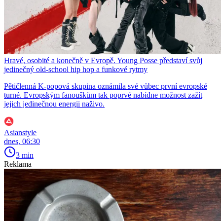
Hravé, osobité a konečně v Evropě. Young Posse představí svůj
jedinečný old-school hip hop a funkové rytmy
Pětičlenná K-popová skupina oznámila své vůbec první evropské
turné. Evropským fanouškům tak poprvé nabídne možnost zažít
jejich jedinečnou energii naživo.
Asianstyle
dnes, 06:30
3 min
Reklama