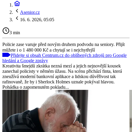
Asenior.cz
16. 6. 2026, 05:05
3 min
Policie zase varuje před novým druhem podvodu na seniory. Přijít
můžete i o 1 480 000 Kč a chytají se i nejchytřejší
Přidejte si obsah Centrum.cz do oblíbených zdrojů pro Google
hledání a Google zprávy
Kreativita šmejdů zkrátka nezná mezí a jejich nejnovější kousek
zanechal policisty v němém úžasu. Na scénu přichází finta, která
zneužívá moderní bankovní aplikace a lidskou důvěřivost tak
rafinovaně, že by i Sherlock Holmes uznale pokýval hlavou.
Pohádka o zapomenutém pokladu...