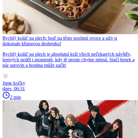
Rychlý koláč na plech: hoď na těsto sezónní ovoce a užij si
dokonale křupavou drobenku!
Rychlý koláč na plech je absolutní král všech nečekaných návštěv,
lenivých neděl i momentů, kdy tě proste chytne mlsná. Stačí hrnek a
pár surovin a hostina může začít!
Jsme kočky
dnes, 06:31
2 min