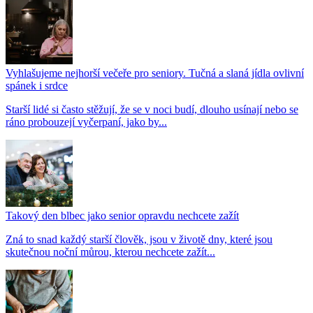
Vyhlašujeme nejhorší večeře pro seniory. Tučná a slaná jídla ovlivní
spánek i srdce
Starší lidé si často stěžují, že se v noci budí, dlouho usínají nebo se
ráno probouzejí vyčerpaní, jako by...
Takový den blbec jako senior opravdu nechcete zažít
Zná to snad každý starší člověk, jsou v životě dny, které jsou
skutečnou noční můrou, kterou nechcete zažít...