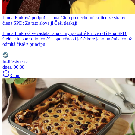
Linda Finková podpořila Jana Cinu po nechutné kritice ze strany
člena SPD: Za tato slova jí Češi tleskají
Linda Finková se zastala Jana Ciny po ostré kritice od člena SPD.
Celé je to spor o to, co část společnosti ještě bere jako umění a co už
odmítá čistě z principu.
In-lifestyle.cz
dnes, 06:38
3 min