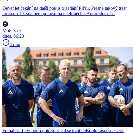
Devět let čekání na další pokus o zadání PINu. Přesně takový trest
hrozí po 19. špatném pokusu na telefonech s Androidem 17.
Mobify.cz
dnes, 06:20
4 min
Fotbalista Lavi udeří potřetí, začal se točit další film úspěšné série