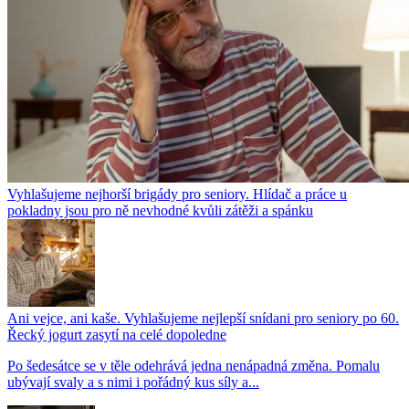
Vyhlašujeme nejhorší brigády pro seniory. Hlídač a práce u
pokladny jsou pro ně nevhodné kvůli zátěži a spánku
Ani vejce, ani kaše. Vyhlašujeme nejlepší snídani pro seniory po 60.
Řecký jogurt zasytí na celé dopoledne
Po šedesátce se v těle odehrává jedna nenápadná změna. Pomalu
ubývají svaly a s nimi i pořádný kus síly a...