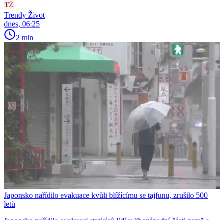
Trendy Život
dnes, 06:25
2 min
Japonsko nařídilo evakuace kvůli blížícímu se tajfunu, zrušilo 500
letů