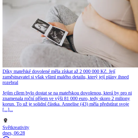
Díky mateřské dovolené měla získat až 2 000 000 Kč. Její
zaměstnavatel si však všiml malého detailu, který její plány ihned
rozebral
Jejím cílem bylo dostat se na mateřskou dovolenou, která by pro ni
znamenala roční příjem ve výši 81 000 euro, tedy skoro 2 miliony
korun. To už je solidní částka. Annelise (43) měla předstírat svoje
[...]...
Světkreativity
dnes, 06:28