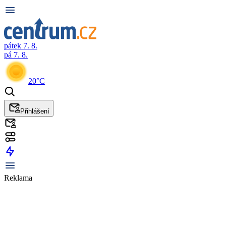
pátek 7. 8.
pá 7. 8.
20°C
Přihlášení
Reklama