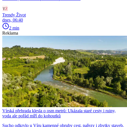
Trendy Život
dnes, 06:40
2 min
Reklama
Vírská přehrada klesla o osm metrů: Ukázala staré cesty i ruiny,
voda ale pořád míří do kohoutků
Sucho odkrylo u Víru kamenné obruby cest, pařezy i zbytky staveb.