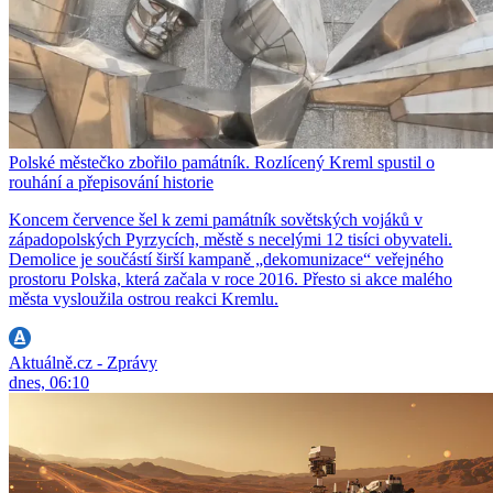
Polské městečko zbořilo památník. Rozlícený Kreml spustil o
rouhání a přepisování historie
Koncem července šel k zemi památník sovětských vojáků v
západopolských Pyrzycích, městě s necelými 12 tisíci obyvateli.
Demolice je součástí širší kampaně „dekomunizace“ veřejného
prostoru Polska, která začala v roce 2016. Přesto si akce malého
města vysloužila ostrou reakci Kremlu.
Aktuálně.cz - Zprávy
dnes, 06:10