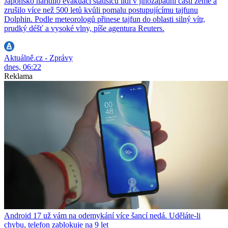
Japonsko nařídilo evakuaci statisíců lidí v jihozápadní části země a
zrušilo více než 500 letů kvůli pomalu postupujícímu tajfunu
Dolphin. Podle meteorologů přinese tajfun do oblasti silný vítr,
prudký déšť a vysoké vlny, píše agentura Reuters.
Aktuálně.cz - Zprávy
dnes, 06:22
Reklama
Android 17 už vám na odemykání více šancí nedá. Uděláte-li
chybu, telefon zablokuje na 9 let