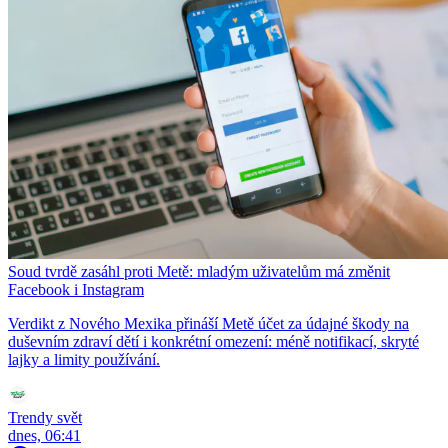
Soud tvrdě zasáhl proti Metě: mladým uživatelům má změnit
Facebook i Instagram
Verdikt z Nového Mexika přináší Metě účet za údajné škody na
duševním zdraví dětí i konkrétní omezení: méně notifikací, skryté
lajky a limity používání.
Trendy svět
dnes, 06:41