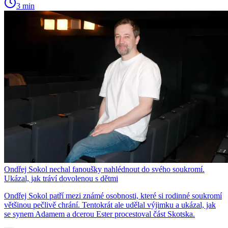
3 min
Ondřej Sokol nechal fanoušky nahlédnout do svého soukromí.
Ukázal, jak tráví dovolenou s dětmi
Ondřej Sokol patří mezi známé osobnosti, které si rodinné soukromí
většinou pečlivě chrání. Tentokrát ale udělal výjimku a ukázal, jak
se synem Adamem a dcerou Ester procestoval část Skotska.