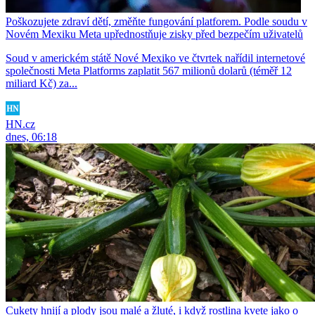
Poškozujete zdraví dětí, změňte fungování platforem. Podle soudu v
Novém Mexiku Meta upřednostňuje zisky před bezpečím uživatelů
Soud v americkém státě Nové Mexiko ve čtvrtek nařídil internetové
společnosti Meta Platforms zaplatit 567 milionů dolarů (téměř 12
miliard Kč) za...
HN.cz
dnes, 06:18
Cukety hnijí a plody jsou malé a žluté, i když rostlina kvete jako o