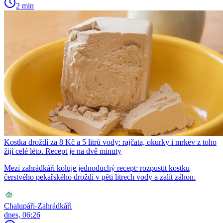
2 min
Kostka droždí za 8 Kč a 5 litrů vody: rajčata, okurky i mrkev z toho
žijí celé léto. Recept je na dvě minuty
Mezi zahrádkáři koluje jednoduchý recept: rozpustit kostku
čerstvého pekařského droždí v pěti litrech vody a zalít záhon.
Chalupáři-Zahrádkáři
dnes, 06:26