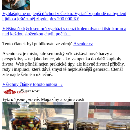
Vyhlašujeme nejlepší důchod v Česku. Vystačí v pohodě na bydlení
i jídlo a ještě z něj zbyde přes 200 000 Kč
Většina českých seniorů vychází s penzí kolem dvaceti tisíc korun a
nad každou složenkou chvíli počítá....
Tento článek byl publikován ze zdrojů
Asenior.cz
Asenior.cz je místo, kde seniorský věk získává nové barvy a
perspektivy – ne jako konec, ale jako vstupenka do další kapitoly
života. Web přináší nejen praktické tipy, ale hlavně životní příběhy,
rady i inspiraci, která dává smysl té nejzkušenější generaci. Čtenář
zde najde šetrné a užitečné...
Všechny články tohoto autora →
Vybrali jsme pro vás
Magazíny a zajímavosti