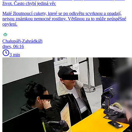
život. Často chybí jediná věc
Malé žloutnoucí cukety, které se po odkvětu scvrknou a opadají,
nejsou známkou nemocné rostliny. Většinou za to může neúspěšné
opylení.
Chalupáři-Zahrádkáři
dnes, 06:16
3 min