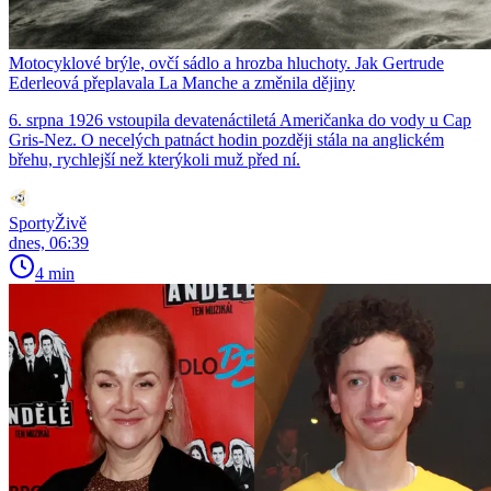
Motocyklové brýle, ovčí sádlo a hrozba hluchoty. Jak Gertrude
Ederleová přeplavala La Manche a změnila dějiny
6. srpna 1926 vstoupila devatenáctiletá Američanka do vody u Cap
Gris-Nez. O necelých patnáct hodin později stála na anglickém
břehu, rychlejší než kterýkoli muž před ní.
SportyŽivě
dnes, 06:39
4 min