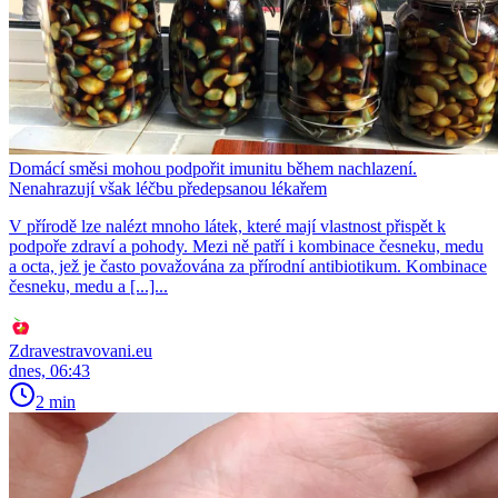
Domácí směsi mohou podpořit imunitu během nachlazení.
Nenahrazují však léčbu předepsanou lékařem
V přírodě lze nalézt mnoho látek, které mají vlastnost přispět k
podpoře zdraví a pohody. Mezi ně patří i kombinace česneku, medu
a octa, jež je často považována za přírodní antibiotikum. Kombinace
česneku, medu a [...]...
Zdravestravovani.eu
dnes, 06:43
2 min