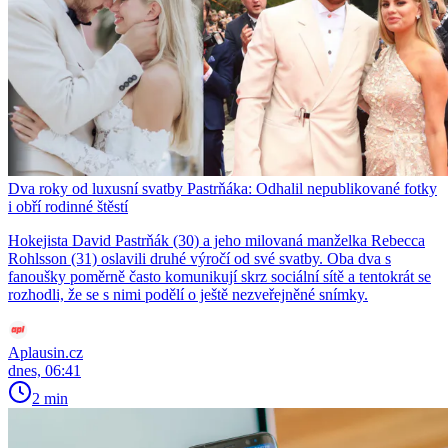
Dva roky od luxusní svatby Pastrňáka: Odhalil nepublikované fotky
i obří rodinné štěstí
Hokejista David Pastrňák (30) a jeho milovaná manželka Rebecca
Rohlsson (31) oslavili druhé výročí od své svatby. Oba dva s
fanoušky poměrně často komunikují skrz sociální sítě a tentokrát se
rozhodli, že se s nimi podělí o ještě nezveřejněné snímky.
Aplausin.cz
dnes, 06:41
2 min