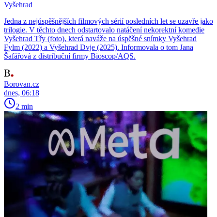
Vyšehrad
Jedna z nejúspěšnějších filmových sérií posledních let se uzavře jako
trilogie. V těchto dnech odstartovalo natáčení nekorektní komedie
Vyšehrad Třy (foto), která naváže na úspěšné snímky Vyšehrad
Fylm (2022) a Vyšehrad Dvje (2025). Informovala o tom Jana
Šafářová z distribuční firmy Bioscop/AQS.
Borovan.cz
dnes, 06:18
2 min