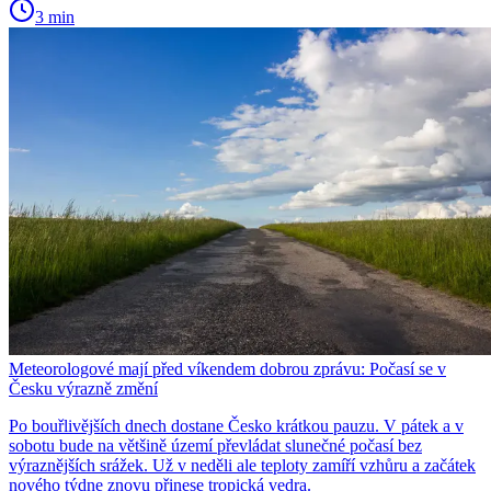
3 min
Meteorologové mají před víkendem dobrou zprávu: Počasí se v
Česku výrazně změní
Po bouřlivějších dnech dostane Česko krátkou pauzu. V pátek a v
sobotu bude na většině území převládat slunečné počasí bez
výraznějších srážek. Už v neděli ale teploty zamíří vzhůru a začátek
nového týdne znovu přinese tropická vedra.