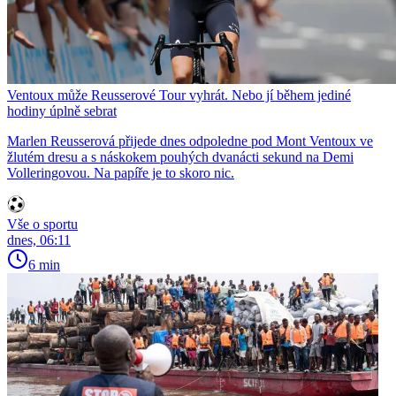
Ventoux může Reusserové Tour vyhrát. Nebo jí během jediné
hodiny úplně sebrat
Marlen Reusserová přijede dnes odpoledne pod Mont Ventoux ve
žlutém dresu a s náskokem pouhých dvanácti sekund na Demi
Volleringovou. Na papíře je to skoro nic.
Vše o sportu
dnes, 06:11
6 min