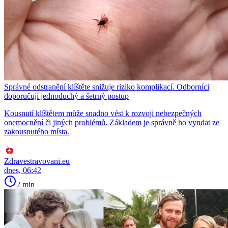
Správné odstranění klíštěte snižuje riziko komplikací. Odborníci
doporučují jednoduchý a šetrný postup
Kousnutí klíštětem může snadno vést k rozvoji nebezpečných
onemocnění či jiných problémů. Základem je správně ho vyndat ze
zakousnutého místa.
Zdravestravovani.eu
dnes, 06:42
2 min