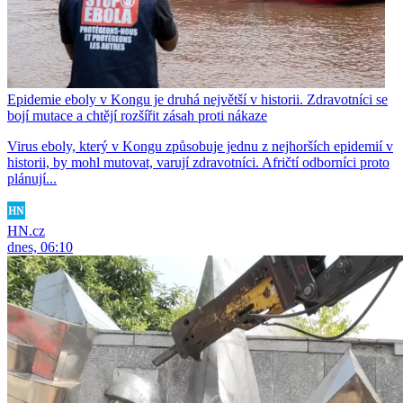
Epidemie eboly v Kongu je druhá největší v historii. Zdravotníci se
bojí mutace a chtějí rozšířit zásah proti nákaze
Virus eboly, který v Kongu způsobuje jednu z nejhorších epidemií v
historii, by mohl mutovat, varují zdravotníci. Afričtí odborníci proto
plánují...
HN.cz
dnes, 06:10