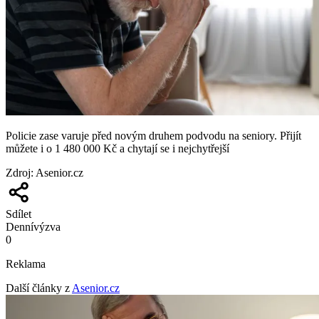
Policie zase varuje před novým druhem podvodu na seniory. Přijít
můžete i o 1 480 000 Kč a chytají se i nejchytřejší
Zdroj
:
Asenior.cz
Sdílet
Denní
výzva
0
Reklama
Další články z
Asenior.cz