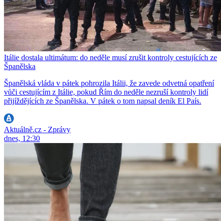
Itálie dostala ultimátum: do neděle musí zrušit kontroly cestujících ze
Španělska
Španělská vláda v pátek pohrozila Itálii, že zavede odvetná opatření
vůči cestujícím z Itálie, pokud Řím do neděle nezruší kontroly lidí
přijíždějících ze Španělska. V pátek o tom napsal deník El País.
Aktuálně.cz - Zprávy
dnes, 12:30