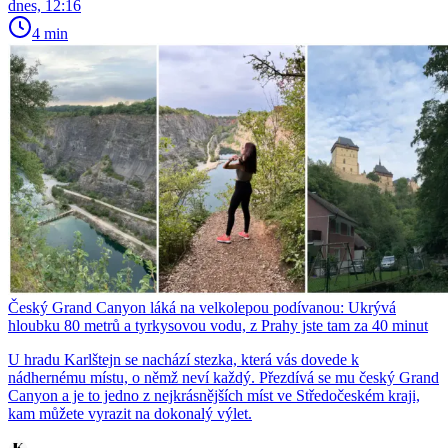
dnes, 12:16
4 min
Český Grand Canyon láká na velkolepou podívanou: Ukrývá
hloubku 80 metrů a tyrkysovou vodu, z Prahy jste tam za 40 minut
U hradu Karlštejn se nachází stezka, která vás dovede k
nádhernému místu, o němž neví každý. Přezdívá se mu český Grand
Canyon a je to jedno z nejkrásnějších míst ve Středočeském kraji,
kam můžete vyrazit na dokonalý výlet.