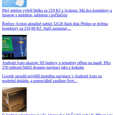
Plný telefon vyřeší fleška za 219 Kč z Actionu. Má dva konektory a
funguje s mobilem, tabletem i počítačem
Řetězec Action aktuálně nabízí 32GB flash disk Philips se dvěma
konektory za 219,90 Kč. Stačí zasunout,...
Android Auto ukazuje 3D budovy a semafory přímo na mapě. Přes
250 milionů řidičů dostane navigaci jako z kokpitu
Google spouští největší proměnu navigace v Android Auto za
poslední dekádu, a potenciálně zasáhne čtvrt...