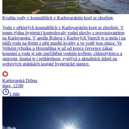
Kvalita vody v koupalištích v Karlovarském kraji se zhoršuje
Voda v některých koupalištích v Karlovarském kraji se zhoršuje. V
tomto týdnu hygienici kontrolovaly vodní plochy s provozovatelem
na Karlovarsku. V areálu Rolava v Karlových Varech je u mola i na
pláži voda na třetím z pěti stupňů kvality a ve vodě jsou sinice. Ve
Velkém rybníku u Hroznětína je už od konce července zákaz
koupání a voda je zde znečištěná vodním květem, chlorofylem-a a
sinicemi, špatná je i průhlednost, vyplývá z aktuálních údajů na
webových stránkách krajské hygienické stanice.
Karlovarská Drbna
dnes, 12:00
1 min