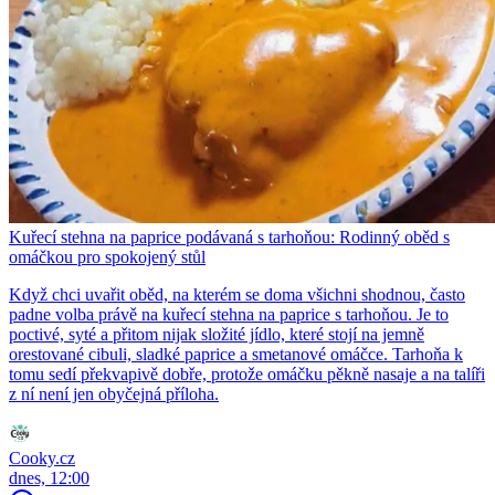
Kuřecí stehna na paprice podávaná s tarhoňou: Rodinný oběd s
omáčkou pro spokojený stůl
Když chci uvařit oběd, na kterém se doma všichni shodnou, často
padne volba právě na kuřecí stehna na paprice s tarhoňou. Je to
poctivé, syté a přitom nijak složité jídlo, které stojí na jemně
orestované cibuli, sladké paprice a smetanové omáčce. Tarhoňa k
tomu sedí překvapivě dobře, protože omáčku pěkně nasaje a na talíři
z ní není jen obyčejná příloha.
Cooky.cz
dnes, 12:00