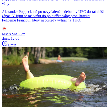
váhy
Alexander Poppeck má po nevydařeném debutu v UFC dostat další
zápas. V říjnu se má vrátit do polotěžké váhy proti Brazilci
Felipemu Francovi, který naposledy vyhrál na TKO.
MMAMAG.cz
dnes, 12:05
1 min