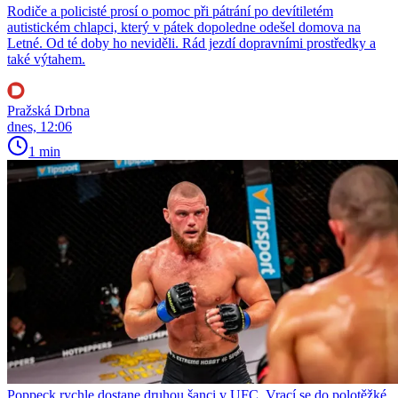
Rodiče a policisté prosí o pomoc při pátrání po devítiletém
autistickém chlapci, který v pátek dopoledne odešel domova na
Letné. Od té doby ho neviděli. Rád jezdí dopravními prostředky a
také výtahem.
Pražská Drbna
dnes, 12:06
1 min
Poppeck rychle dostane druhou šanci v UFC. Vrací se do polotěžké