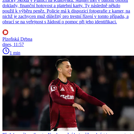
značky Škoda v Plánici na Klatovsku. Majitel měl v batohu osobní
doklady, finanční hotovost a platební karty. Ty následně někdo
použil k výběru peněz. Policie má k dispozici fotografie z kamer, na
nichž je zachycen muž důležitý pro trestní řízení v tomto případu, a
obrací se na veřejnost s žádostí o pomoc při jeho identifikaci.
Plzeňská Drbna
dnes, 11:57
1 min