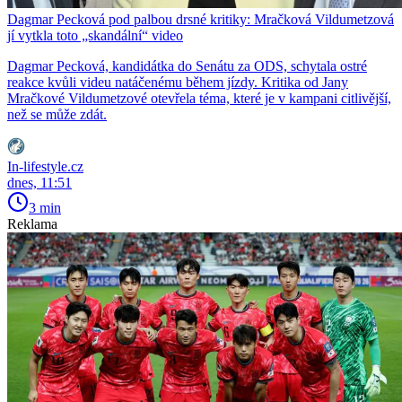
Dagmar Pecková pod palbou drsné kritiky: Mračková Vildumetzová
jí vytkla toto „skandální“ video
Dagmar Pecková, kandidátka do Senátu za ODS, schytala ostré
reakce kvůli videu natáčenému během jízdy. Kritika od Jany
Mračkové Vildumetzové otevřela téma, které je v kampani citlivější,
než se může zdát.
In-lifestyle.cz
dnes, 11:51
3 min
Reklama