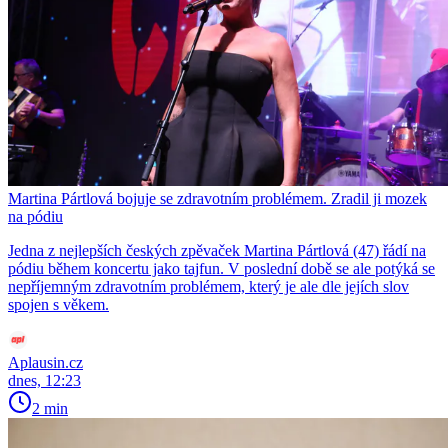
Martina Pártlová bojuje se zdravotním problémem. Zradil ji mozek
na pódiu
Jedna z nejlepších českých zpěvaček Martina Pártlová (47) řádí na
pódiu během koncertu jako tajfun. V poslední době se ale potýká se
nepříjemným zdravotním problémem, který je ale dle jejích slov
spojen s věkem.
Aplausin.cz
dnes, 12:23
2 min