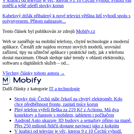
V krabici od televize je věc, kterou 9 z 10 Čechů vyhodí. Přitom vás
potěší a ještě ušetří stovky korun
Kabelový držák přibalený k nové televizi většina lidí vyhodí spolu s
polystyrenem. Přitom nahrazuje...
Tento článek byl publikován ze zdrojů
Mobify.cz
Web se zaměřuje na mobilní telefony, chytré technologie a moderní
aplikace. Čtenáři zde najdou recenze nových modelů, srovnání
zařízení, tipy na užitečné aplikace i praktické rady, jak z telefonu
dostat maximum. Obsah sleduje také trendy v oblasti elektroniky,
softwaru a digitálních služeb – od...
Všechny články tohoto autora →
Další články z kategorie
IT a technologie
Stovky tisíc Čechů stále čekají na chytrý elektroměr. Kdo
chce předběhnout frontu, zaplatí tisíce korun
Plný telefon vyřeší fleška za 219 Kč z Actionu. Má dva
konektory a funguje s mobilem, tabletem i počítačem
Android Auto ukazuje 3D budovy a semafory přímo na mapě.
Přes 250 milionů řidičů dostane navigaci jako z kokpitu
V krabici od televize je věc, kterou 9 z 10 Čechů vyhodí.