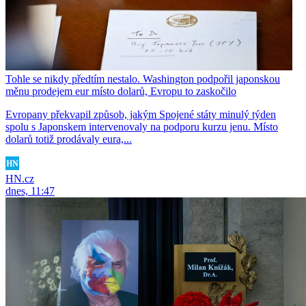
Tohle se nikdy předtím nestalo. Washington podpořil japonskou
měnu prodejem eur místo dolarů, Evropu to zaskočilo
Evropany překvapil způsob, jakým Spojené státy minulý týden
spolu s Japonskem intervenovaly na podporu kurzu jenu. Místo
dolarů totiž prodávaly eura,...
HN.cz
dnes, 11:47