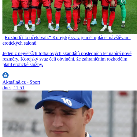
„Rozhodčí to očekávali.“ Korejský svaz je měl uplácet návštěvami
erotických salonů
Jeden z největších fotbalových skandálů posledních let nabírá nové
rozměry. Korejský svaz čelí obvinění, že zahraničním rozhodčím
platil erotické služby.
Aktuálně.cz - Sport
dnes, 11:51