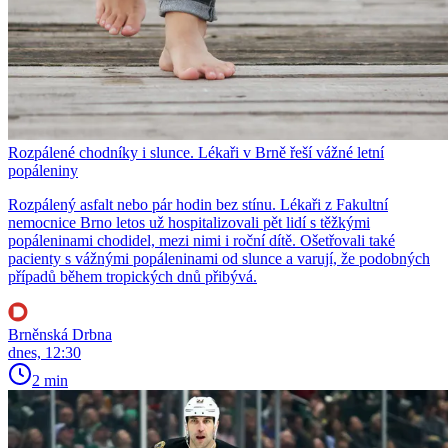
Rozpálené chodníky i slunce. Lékaři v Brně řeší vážné letní
popáleniny
Rozpálený asfalt nebo pár hodin bez stínu. Lékaři z Fakultní
nemocnice Brno letos už hospitalizovali pět lidí s těžkými
popáleninami chodidel, mezi nimi i roční dítě. Ošetřovali také
pacienty s vážnými popáleninami od slunce a varují, že podobných
případů během tropických dnů přibývá.
Brněnská Drbna
dnes, 12:30
2 min