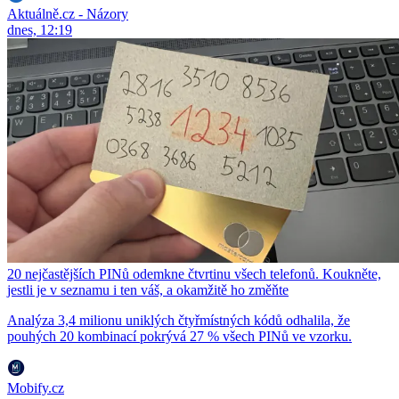
Aktuálně.cz - Názory
dnes, 12:19
20 nejčastějších PINů odemkne čtvrtinu všech telefonů. Koukněte,
jestli je v seznamu i ten váš, a okamžitě ho změňte
Analýza 3,4 milionu uniklých čtyřmístných kódů odhalila, že
pouhých 20 kombinací pokrývá 27 % všech PINů ve vzorku.
Mobify.cz