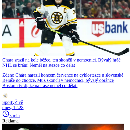
Chára srazil na kole běžce, ten skončil v nemocnici. Bývalý hráč
NHL se brání: Neměl na stezce co dělat
Zdeno Chára narazil koncem července na cyklostezce u slovenské
Beluše do chodce. Muž skončil v nemocnici, bývalý obránce
Bostonu tvrdí, že na trase neměl co dělat.
SportyŽivě
dnes, 12:28
3 min
Reklama