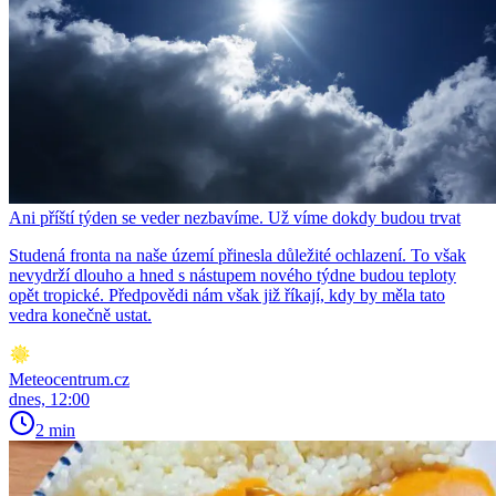
Ani příští týden se veder nezbavíme. Už víme dokdy budou trvat
Studená fronta na naše území přinesla důležité ochlazení. To však
nevydrží dlouho a hned s nástupem nového týdne budou teploty
opět tropické. Předpovědi nám však již říkají, kdy by měla tato
vedra konečně ustat.
Meteocentrum.cz
dnes, 12:00
2 min