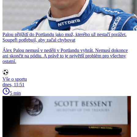
Palou přijíždí do Portlandu jako muž, kterého už nestačí porážet.
Soupeři potřebují, aby začal chybovat
Álex Palou nemusí v neděli v Portlandu vyhrát. Nemusí dokonce
ani skončit na pódiu. A právě to je největší problém pro všechny
ostatní.
Vše o sportu
dnes, 11:51
5 min