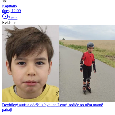
Kapitalio
dnes, 12:09
3 min
Reklama
Devítiletý autista odešel z bytu na Letné, rodiče po něm marně
pátrají