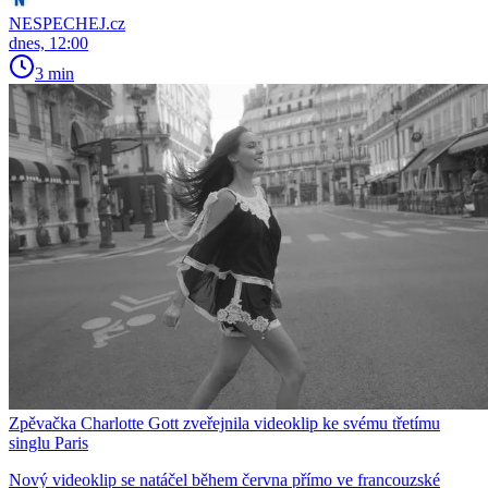
NESPECHEJ.cz
dnes, 12:00
3 min
Zpěvačka Charlotte Gott zveřejnila videoklip ke svému třetímu
singlu Paris
Nový videoklip se natáčel během června přímo ve francouzské