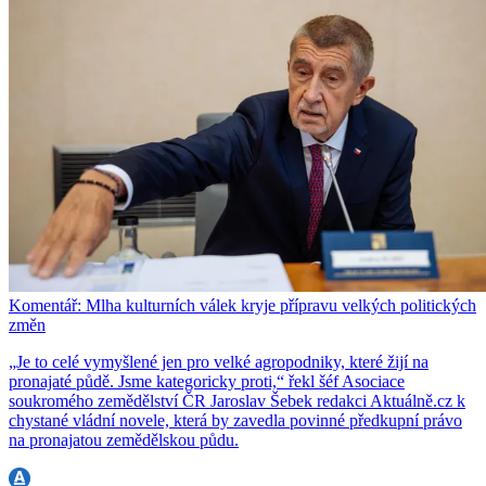
Komentář: Mlha kulturních válek kryje přípravu velkých politických
změn
„Je to celé vymyšlené jen pro velké agropodniky, které žijí na
pronajaté půdě. Jsme kategoricky proti,“ řekl šéf Asociace
soukromého zemědělství ČR Jaroslav Šebek redakci Aktuálně.cz k
chystané vládní novele, která by zavedla povinné předkupní právo
na pronajatou zemědělskou půdu.