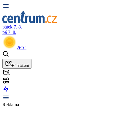
pátek 7. 8.
pá 7. 8.
26°C
Přihlášení
Reklama