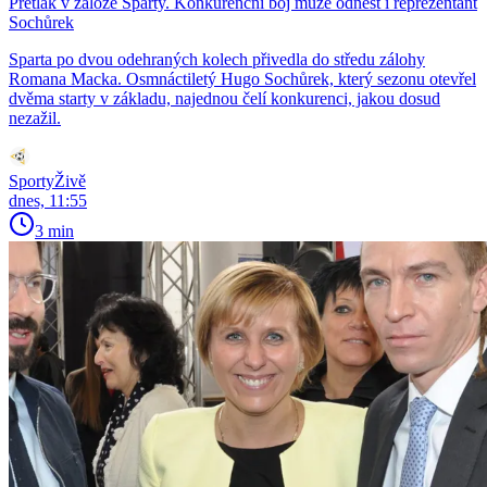
Přetlak v záloze Sparty. Konkurenční boj může odnést i reprezentant
Sochůrek
Sparta po dvou odehraných kolech přivedla do středu zálohy
Romana Macka. Osmnáctiletý Hugo Sochůrek, který sezonu otevřel
dvěma starty v základu, najednou čelí konkurenci, jakou dosud
nezažil.
SportyŽivě
dnes, 11:55
3 min