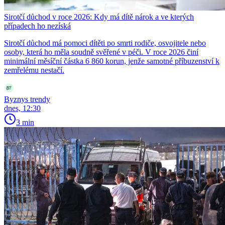
Sirotčí důchod v roce 2026: Kdy má dítě nárok a ve kterých
případech ho nezíská
Sirotčí důchod má pomoci dítěti po smrti rodiče, osvojitele nebo
osoby, která ho měla soudně svěřené v péči. V roce 2026 činí
minimální měsíční částka 6 860 korun, jenže samotné příbuzenství k
zemřelému nestačí.
Byznys trendy
dnes, 12:30
3 min