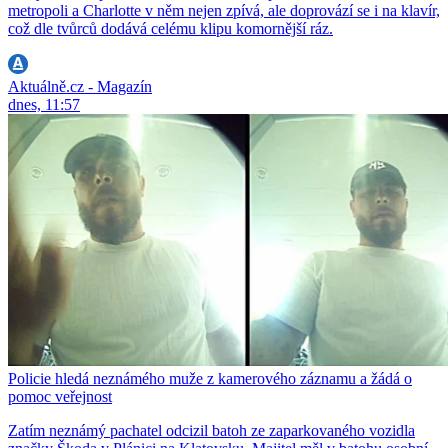
metropoli a Charlotte v něm nejen zpívá, ale doprovází se i na klavír,
což dle tvůrců dodává celému klipu komornější ráz.
Aktuálně.cz - Magazín
dnes, 11:57
Policie hledá neznámého muže z kamerového záznamu a žádá o
pomoc veřejnost
Zatím neznámý pachatel odcizil batoh ze zaparkovaného vozidla