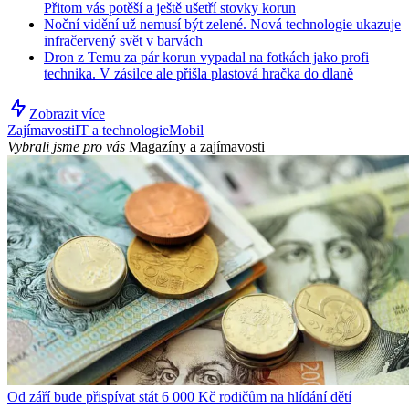
Přitom vás potěší a ještě ušetří stovky korun
Noční vidění už nemusí být zelené. Nová technologie ukazuje
infračervený svět v barvách
Dron z Temu za pár korun vypadal na fotkách jako profi
technika. V zásilce ale přišla plastová hračka do dlaně
Zobrazit více
Zajímavosti
IT a technologie
Mobil
Vybrali jsme pro vás
Magazíny a zajímavosti
Od září bude přispívat stát 6 000 Kč rodičům na hlídání dětí