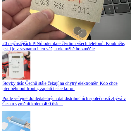
20 nejčastějších PINů odemkne čtvrtinu všech telefonů. Koukněte,
jestli je v seznamu i ten váš, a okamžitě ho změňte
Stovky tisíc Čechů stále čekají na chytrý elektroměr. Kdo chce
předběhnout frontu, zaplatí tisíce korun
Podle veřejně dohledatelných dat distribučních společností zbývá v
Česku vyměnit kolem 400 tisíc...