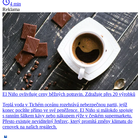
4 min
Reklama
El Niño ovlivňuje ceny běžných potravin. Zdražuje přes 20 výrobků
Teplá voda v Tichém oceánu rozehrává nebezpečnou partii, jejíž
konec pocítíte přímo ve své peněžence. El Niño si málokdo spojuje
s ranním šálkem kávy nebo nákupem rýže v českém supermarketu.
Přesto existuje neviditelný řetězec, který promítá změny klimatu do
cenovek na našich regálech.