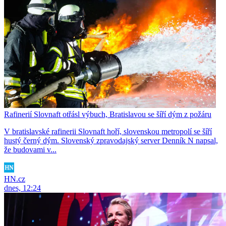
Rafinerií Slovnaft otřásl výbuch, Bratislavou se šíří dým z požáru
V bratislavské rafinerii Slovnaft hoří, slovenskou metropolí se šíří
hustý černý dým. Slovenský zpravodajský server Denník N napsal,
že budovami v...
HN.cz
dnes, 12:24