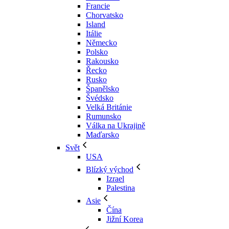
Francie
Chorvatsko
Island
Itálie
Německo
Polsko
Rakousko
Řecko
Rusko
Španělsko
Švédsko
Velká Británie
Rumunsko
Válka na Ukrajině
Maďarsko
Svět
USA
Blízký východ
Izrael
Palestina
Asie
Čína
Jižní Korea