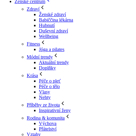
Ženské centrum
Zdraví
Ženské zdraví
Babiččina lékárna
Hubnutí
Duševní zdraví
Wellbeing
Fitness
Jóga a pilates
Módní trendy
Aktuální trendy
Doplňky
Krása
Péče o pleť
Péče o tělo
Vlasy
Nehty
Příběhy ze života
Inspirativní ženy
Rodina & komunita
Výchova
Přátelství
Vztahy