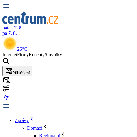
pátek 7. 8.
pá 7. 8.
26°C
Internet
Firmy
Recepty
Slovníky
Přihlášení
Zprávy
Domácí
Regionální