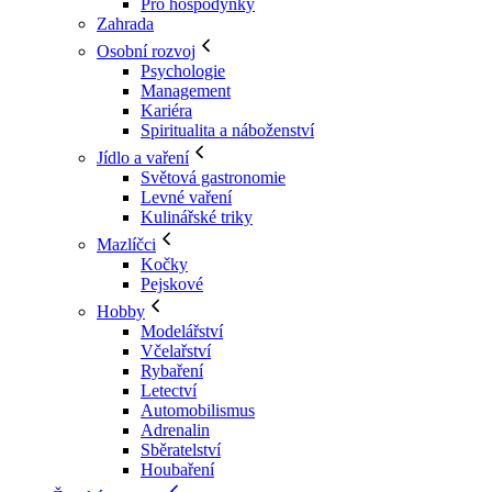
Pro hospodyňky
Zahrada
Osobní rozvoj
Psychologie
Management
Kariéra
Spiritualita a náboženství
Jídlo a vaření
Světová gastronomie
Levné vaření
Kulinářské triky
Mazlíčci
Kočky
Pejskové
Hobby
Modelářství
Včelařství
Rybaření
Letectví
Automobilismus
Adrenalin
Sběratelství
Houbaření