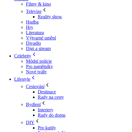
Filmy & kino
Televize
Reality show
Hudba
Hry
Literatura
Výtvarné umění
Divadlo
Digi a stream
Celebrity
Módní policie
Pro pamětníky
Nové tváře
Lifestyle
Cestování
Destinace
Rady na cesty
Bydlení
Interiery
Rady do domu
DIY
Pro kutily