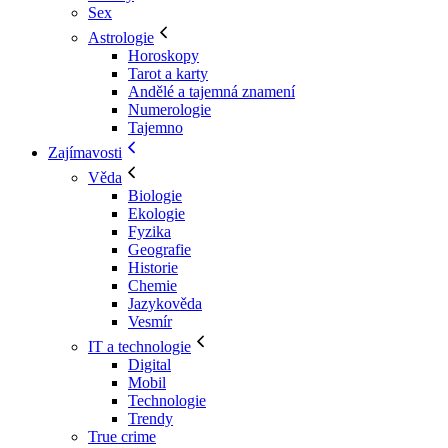
Sex
Astrologie
Horoskopy
Tarot a karty
Andělé a tajemná znamení
Numerologie
Tajemno
Zajímavosti
Věda
Biologie
Ekologie
Fyzika
Geografie
Historie
Chemie
Jazykověda
Vesmír
IT a technologie
Digital
Mobil
Technologie
Trendy
True crime