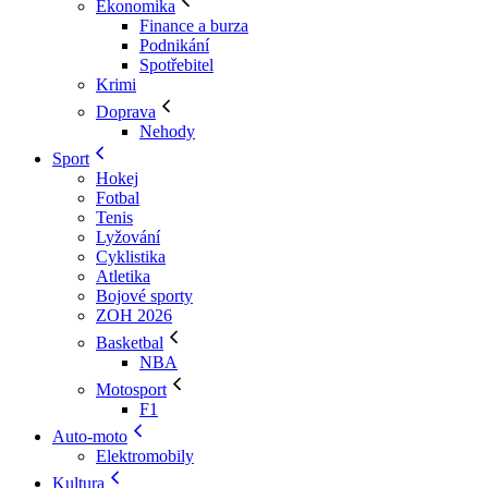
Ekonomika
Finance a burza
Podnikání
Spotřebitel
Krimi
Doprava
Nehody
Sport
Hokej
Fotbal
Tenis
Lyžování
Cyklistika
Atletika
Bojové sporty
ZOH 2026
Basketbal
NBA
Motosport
F1
Auto-moto
Elektromobily
Kultura