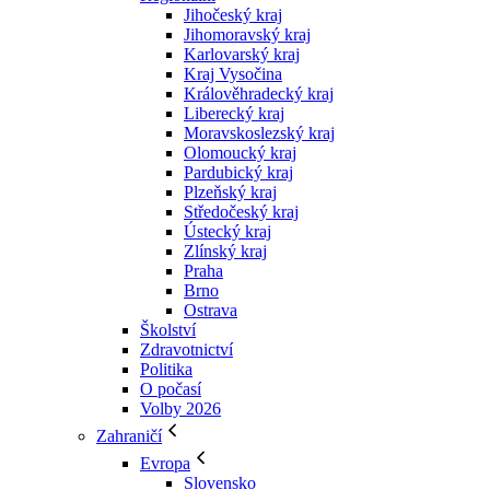
Jihočeský kraj
Jihomoravský kraj
Karlovarský kraj
Kraj Vysočina
Králověhradecký kraj
Liberecký kraj
Moravskoslezský kraj
Olomoucký kraj
Pardubický kraj
Plzeňský kraj
Středočeský kraj
Ústecký kraj
Zlínský kraj
Praha
Brno
Ostrava
Školství
Zdravotnictví
Politika
O počasí
Volby 2026
Zahraničí
Evropa
Slovensko