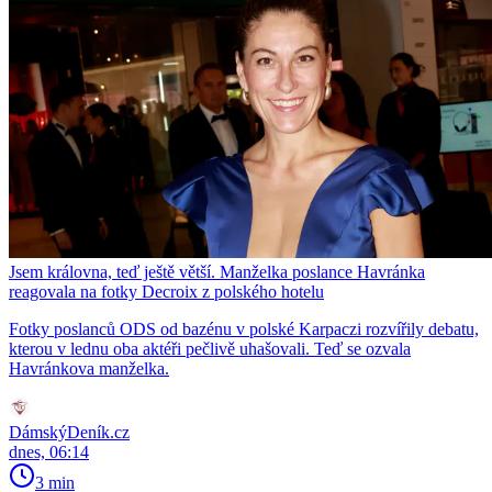
Jsem královna, teď ještě větší. Manželka poslance Havránka
reagovala na fotky Decroix z polského hotelu
Fotky poslanců ODS od bazénu v polské Karpaczi rozvířily debatu,
kterou v lednu oba aktéři pečlivě uhašovali. Teď se ozvala
Havránkova manželka.
DámskýDeník.cz
dnes, 06:14
3 min