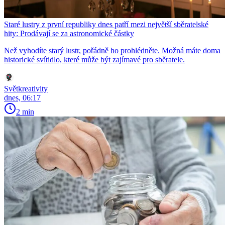
Staré lustry z první republiky dnes patří mezi největší sběratelské
hity: Prodávají se za astronomické částky
Než vyhodíte starý lustr, pořádně ho prohlédněte. Možná máte doma
historické svítidlo, které může být zajímavé pro sběratele.
Světkreativity
dnes, 06:17
2 min