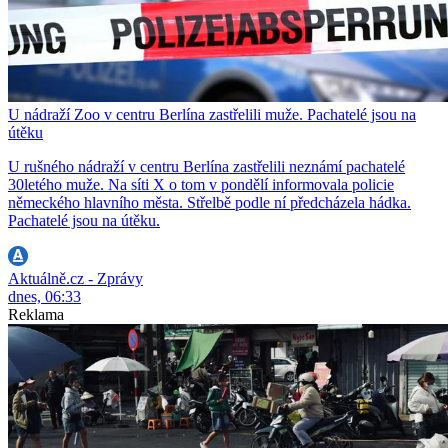
U nádraží Zoo v centru Berlína zastřelili muže. Pachatelé jsou na
útěku
U rušného nádraží v centru Berlína zastřelili neznámí pachatelé
30letého muže. Na síti X o tom v pondělí informovala policie
německého hlavního města. Střelbě podle ní předcházela hádka.
Pachatelé jsou na útěku.
Aktuálně.cz - Zprávy
dnes, 06:33
Reklama