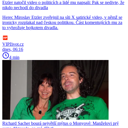
Etzler natočil video o politicích a lidé mu napsali: Pak se nedivte, že
nikdo nechodí do divadla
Herec Miroslav Etzler zveřejnil na síti X satirické video, v němž se
ironicky rozplakal nad českou politikou. Část komentujících mu za
to vyhrožuje bojkotem divadla.
VIPživot.cz
dnes, 06:16
4 min
Richard Sacher bourá největší mýtus o Monyové: Manželovi prý