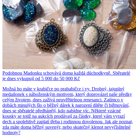
Podobnou Madonku schovává doma každá důchodkyně. Sběratelé
je dnes vykupují od 5 000 do 50 000 Kč
Možná ho máte v krabičce po prababičce i vy. Drobný, tajuplný
medailonek s náboženským motivem, který doprovázel naše předky
celým životem, dnes zažívá neuvěřitelnou renesanci. Zatímco v
dobách minulých šlo o běžný dárek k narození dítěte či biřmování,
dnes se sběratelé předhánějí, kdo nabídne víc. Některé vzácné
kousky se totiž na aukcích prodávají za částky, které vám vyrazí
dech a spolehlivě zaplatí třeba i rodinnou dovolenou. Jak ale poznat,
zda máte doma běžný suvenýr, nebo skutečný klenot nevyčíslitelné
hodnoty?