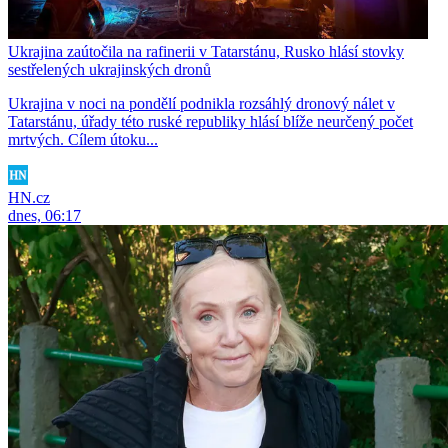
Ukrajina zaútočila na rafinerii v Tatarstánu, Rusko hlásí stovky
sestřelených ukrajinských dronů
Ukrajina v noci na pondělí podnikla rozsáhlý dronový nálet v
Tatarstánu, úřady této ruské republiky hlásí blíže neurčený počet
mrtvých. Cílem útoku...
HN.cz
dnes, 06:17