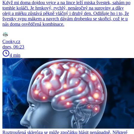
Když mi doma dojdou vejce a na lince leží miska švestek, sahám po
tomhle koláči. Je hrnkový, rychlý, nenáročný na suroviny a díky
oleji a mléku zůstává pěkně vláčný i druhý den. Odlišuje ho i to, že
švestky sypu mákem a navrch dávám drobenku se skořicí, což je u
nás doma osvědčená kombinace.
Cooky.cz
dnes, 06:23
4 min
Roztroušená skleróza se může zpočátku hlásit nenápadně. Některé