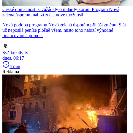
České domácnosti si zažádaly o milardy korun: Program Nová
zelená úsporám nabízí zcela nové možnosti
Nová podoba programu Nová zelená úsporám přináší změnu. Stát
už neposílá peníze plošně všem, místo toho nabízí výhodné
financování a pomoc.
Světkreativity
dnes, 06:17
4 min
Reklama