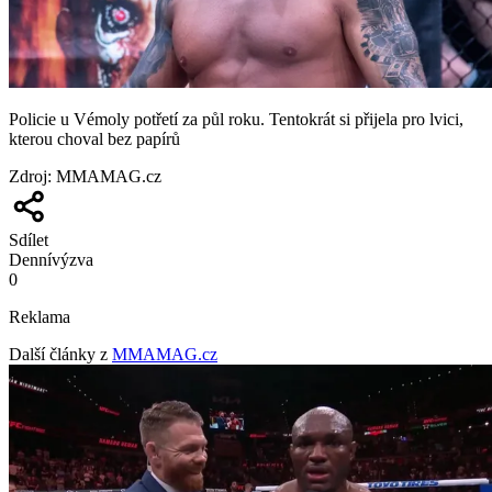
Policie u Vémoly potřetí za půl roku. Tentokrát si přijela pro lvici,
kterou choval bez papírů
Zdroj
:
MMAMAG.cz
Sdílet
Denní
výzva
0
Reklama
Další články z
MMAMAG.cz