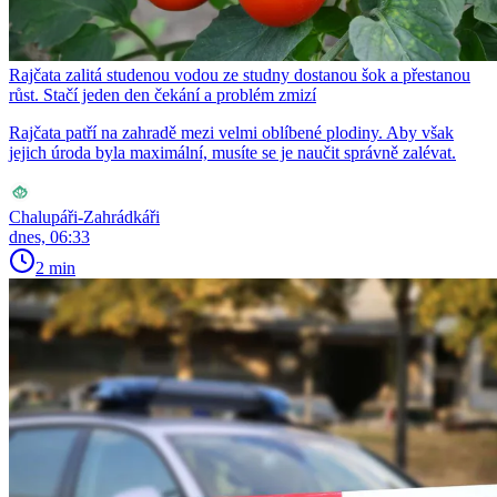
Rajčata zalitá studenou vodou ze studny dostanou šok a přestanou
růst. Stačí jeden den čekání a problém zmizí
Rajčata patří na zahradě mezi velmi oblíbené plodiny. Aby však
jejich úroda byla maximální, musíte se je naučit správně zalévat.
Chalupáři-Zahrádkáři
dnes, 06:33
2 min