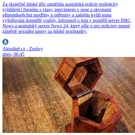
Za skutečné lidské tělo zaměnila australská policie realisticky
vyhlížející figurínu s vlasy, piercingem v nose a skvrnami
připomínajícími modřiny a odřeniny a zahájila kvůli tomu
vyšetřování domnělé vraždy. Informují o tom v pondělí server BBC
News a australský server News 24, který píše o pro policisty trapné
záměně sexuální panny za lidské pozůstatky.
Aktuálně.cz - Zprávy
dnes, 06:45