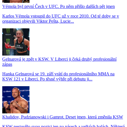
Vémola byl první Čech v UFC. Po něm přišlo dalších pět jmen
Karlos Vémola vstoupil do UFC už v roce 2010. Od té doby se v
organizaci objevili Viktor Pešta, Lucie...
Gelnarová je zpět v KSW. V Liberci ji čeká druhý profesionální
zápas
Hanka Gelnarová se 19. září vrátí do profesionálního MMA na
KSW 121 v Liberci. Po těsné výhře při debutu ji...
Khalidov, Pudzianowski i Gamrot. Deset jmen, která změnila KSW
KSW nestavělo svou pozici jen na pásech a velkých halách. Některá