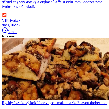
dětství chyběly doteky a objímání, a že si kvůli tomu dodnes nese
tvrdost k sobě i okolí.
VIPživot.cz
dnes, 06:23
3 min
Reklama
Rychlý švestkový koláč bez vajec s mákem a skořicovou drobenkou