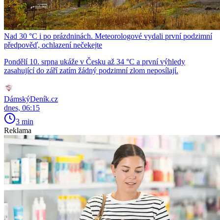
Nad 30 °C i po prázdninách. Meteorologové vydali první podzimní
předpověď, ochlazení nečekejte
Pondělí 10. srpna ukáže v Česku až 34 °C a první výhledy
zasahující do září zatím žádný podzimní zlom neposílají.
DámskýDeník.cz
dnes, 06:15
3 min
Reklama