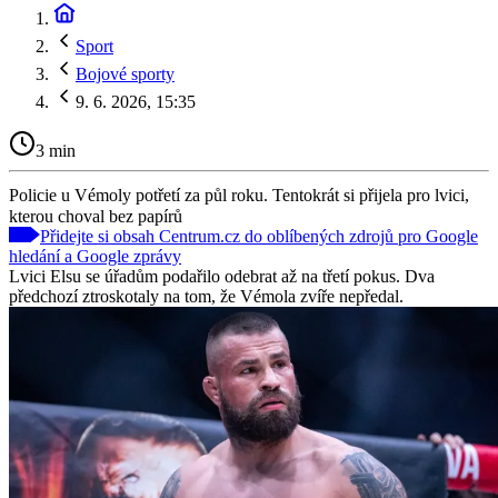
Sport
Bojové sporty
9. 6. 2026, 15:35
3 min
Policie u Vémoly potřetí za půl roku. Tentokrát si přijela pro lvici,
kterou choval bez papírů
Přidejte si obsah Centrum.cz do oblíbených zdrojů pro Google
hledání a Google zprávy
Lvici Elsu se úřadům podařilo odebrat až na třetí pokus. Dva
předchozí ztroskotaly na tom, že Vémola zvíře nepředal.