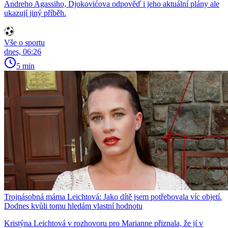
Andreho Agassiho, Djokovićova odpověď i jeho aktuální plány ale
ukazují jiný příběh.
Vše o sportu
dnes, 06:26
5 min
Trojnásobná máma Leichtová: Jako dítě jsem potřebovala víc objetí.
Dodnes kvůli tomu hledám vlastní hodnotu
Kristýna Leichtová v rozhovoru pro Marianne přiznala, že jí v