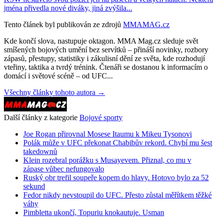
jména přivedla nové diváky, jiná zvýšila...
Tento článek byl publikován ze zdrojů
MMAMAG.cz
Kde končí slova, nastupuje oktagon. MMA Mag.cz sleduje svět
smíšených bojových umění bez servítků – přináší novinky, rozbory
zápasů, přestupy, statistiky i zákulisní dění ze světa, kde rozhodují
vteřiny, taktika a tvrdý trénink. Čtenáři se dostanou k informacím o
domácí i světové scéně – od UFC...
Všechny články tohoto autora →
Další články z kategorie
Bojové sporty
Joe Rogan přirovnal Mosese Itaumu k Mikeu Tysonovi
Polák může v UFC překonat Chabibův rekord. Chybí mu šest
takedownů
Klein rozebral porážku s Musayevem. Přiznal, co mu v
zápase vůbec nefungovalo
Ruský obr trefil soupeře kopem do hlavy. Hotovo bylo za 52
sekund
Fedor nikdy nevstoupil do UFC. Přesto zůstal měřítkem těžké
váhy
Pimbletta ukončí, Topuriu knokautuje. Usman