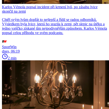
Karlos Vémola popsal incident při krmení lvů, po zásahu lvice
skončil na zemi
Chtěl svým lvům dopřát to nejlepší a řídil se radou odborníků.
Výsledkem byla lvice, která ho srazila k zemi, pět slepic na útěku a
jedno vajíčko získané tím nejpodivnějším způsobem. Karlos Vémola
popsal celou příhodu ve svém podcastu.
SportWin
dnes, 06:19
2 min