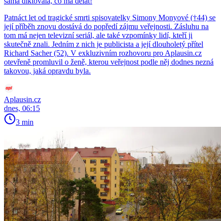
sama diktovala, co má dělat!
Patnáct let od tragické smrti spisovatelky Simony Monyové (†44) se
její příběh znovu dostává do popředí zájmu veřejnosti. Zásluhu na
tom má nejen televizní seriál, ale také vzpomínky lidí, kteří ji
skutečně znali. Jedním z nich je publicista a její dlouholetý přítel
Richard Sacher (52). V exkluzivním rozhovoru pro Aplausin.cz
otevřeně promluvil o ženě, kterou veřejnost podle něj dodnes nezná
takovou, jaká opravdu byla.
Aplausin.cz
dnes, 06:15
3 min