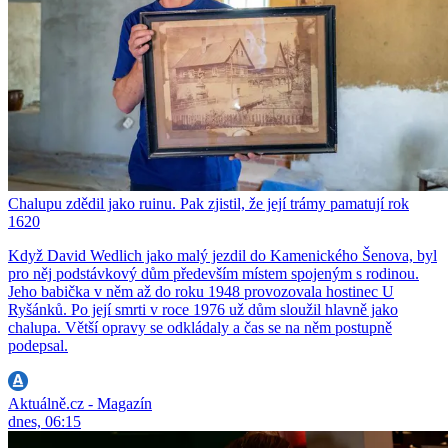
Chalupu zdědil jako ruinu. Pak zjistil, že její trámy pamatují rok
1620
Když David Wedlich jako malý jezdil do Kamenického Šenova, byl
pro něj podstávkový dům především místem spojeným s rodinou.
Jeho babička v něm až do roku 1948 provozovala hostinec U
Ryšánků. Po její smrti v roce 1976 už dům sloužil hlavně jako
chalupa. Větší opravy se odkládaly a čas se na něm postupně
podepsal.
Aktuálně.cz - Magazín
dnes, 06:15