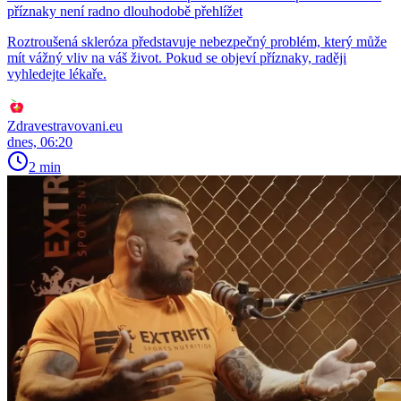
příznaky není radno dlouhodobě přehlížet
Roztroušená skleróza představuje nebezpečný problém, který může
mít vážný vliv na váš život. Pokud se objeví příznaky, raději
vyhledejte lékaře.
Zdravestravovani.eu
dnes, 06:20
2 min