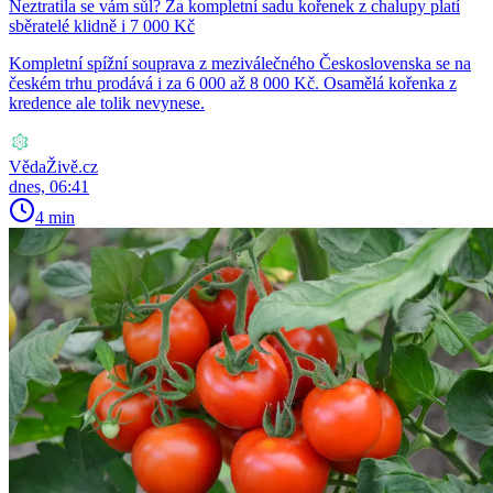
Neztratila se vám sůl? Za kompletní sadu kořenek z chalupy platí
sběratelé klidně i 7 000 Kč
Kompletní spížní souprava z meziválečného Československa se na
českém trhu prodává i za 6 000 až 8 000 Kč. Osamělá kořenka z
kredence ale tolik nevynese.
VědaŽivě.cz
dnes, 06:41
4 min