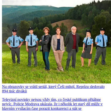
Na obrazovky se vrátil seriál, který Češi milují. Reprízu sledovalo
894 tisíc diváků
Televizní novinky nejsou vždy tím, co české publikum přitáhne
nejvíc. Policie Modrava ukázala, že i několik let starý díl může v
hlavním vysílacím čase porazit konkurenci a stát se