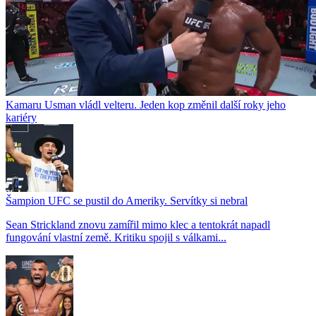
Kamaru Usman vládl velteru. Jeden kop změnil další roky jeho
kariéry
Šampion UFC se pustil do Ameriky. Servítky si nebral
Sean Strickland znovu zamířil mimo klec a tentokrát napadl
fungování vlastní země. Kritiku spojil s válkami...