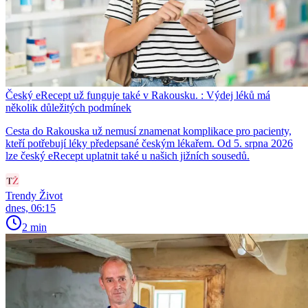
Český eRecept už funguje také v Rakousku. : Výdej léků má
několik důležitých podmínek
Cesta do Rakouska už nemusí znamenat komplikace pro pacienty,
kteří potřebují léky předepsané českým lékařem. Od 5. srpna 2026
lze český eRecept uplatnit také u našich jižních sousedů.
Trendy Život
dnes, 06:15
2 min