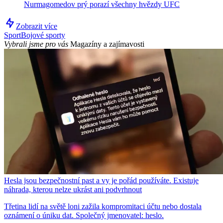
Nurmagomedov prý porazí všechny hvězdy UFC
Zobrazit více
Sport
Bojové sporty
Vybrali jsme pro vás
Magazíny a zajímavosti
Hesla jsou bezpečnostní past a vy je pořád používáte. Existuje
náhrada, kterou nelze ukrást ani podvrhnout
Třetina lidí na světě loni zažila kompromitaci účtu nebo dostala
oznámení o úniku dat. Společný jmenovatel: heslo.