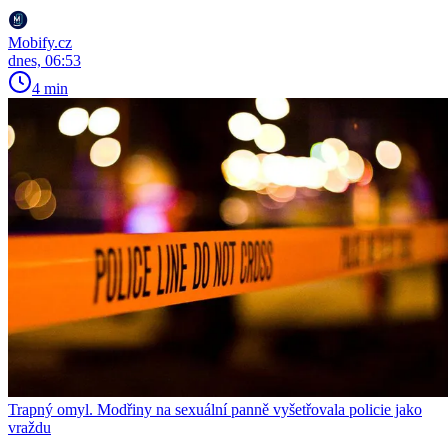
Mobify.cz
dnes, 06:53
4 min
Trapný omyl. Modřiny na sexuální panně vyšetřovala policie jako
vraždu