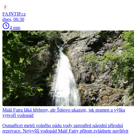
FAJNTIP.cz
dnes, 06:30
4 min
Malá Fatra láká hřebeny, ale Šútovo ukazuje, jak pramen a výška
vytvoří vodopád
Osmatřicet metrů volného pádu vody uprostřed národní přírodní
rezervace. Nejvyšší vodopád Malé Fatry přitom zvládnete navštívit