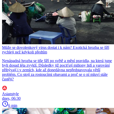
Může se dovolenkový virus dostat i k nám? Exotická hrozba se šíří
rychleji než kdykoli předtím
Nenápadná hrozba se tiše šíří po světě a mění pravidla, na která jsme
byli dosud léta zvyklí. Důsledky již pociťují miliony lidí a varování
přibývají i v zemích, kde až donedávna nepředstavovala větší
problém. Co stojí za rostoucími obavami a proč se o ní mluví stále
častěji?
Asianstyle
dnes, 06:30
6 min