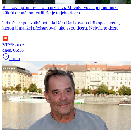
Basiková promluvila o manželství: Milenka volala jejímu muži
20krát denně, on tvrdil, že je to jeho dcera
Tři měsíce po svatbě potkala Bára Basiková na Příkopech ženu,
kterou jí manžel představoval jako svou dceru. Nebyla to dcera.
VIPživot.cz
dnes, 06:16
3 min