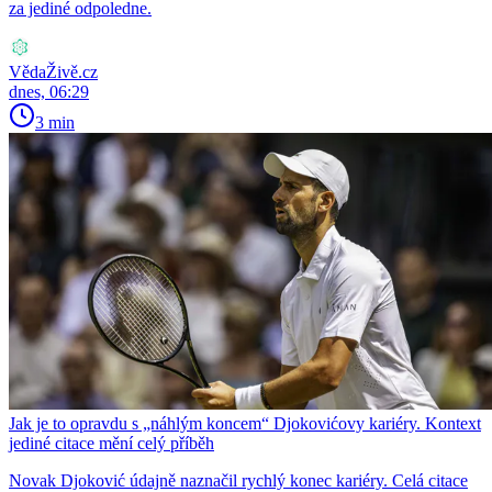
za jediné odpoledne.
VědaŽivě.cz
dnes, 06:29
3 min
Jak je to opravdu s „náhlým koncem“ Djokovićovy kariéry. Kontext
jediné citace mění celý příběh
Novak Djoković údajně naznačil rychlý konec kariéry. Celá citace