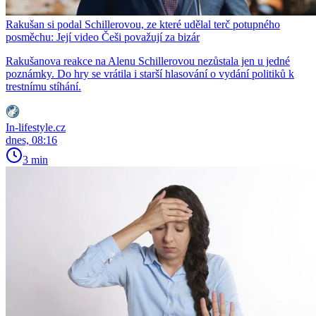
Rakušan si podal Schillerovou, ze které udělal terč potupného
posměchu: Její video Češi považují za bizár
Rakušanova reakce na Alenu Schillerovou nezůstala jen u jedné
poznámky. Do hry se vrátila i starší hlasování o vydání politiků k
trestnímu stíhání.
In-lifestyle.cz
dnes, 08:16
3 min