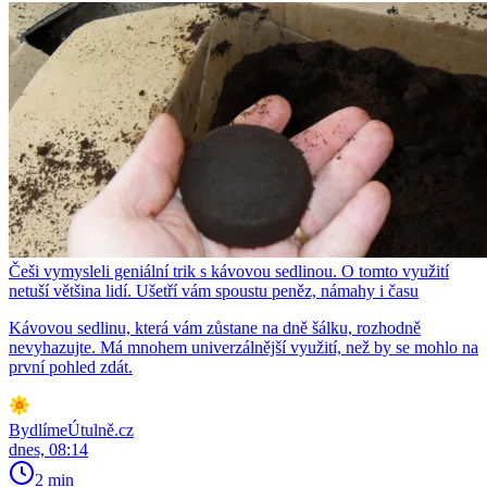
Češi vymysleli geniální trik s kávovou sedlinou. O tomto využití
netuší většina lidí. Ušetří vám spoustu peněz, námahy i času
Kávovou sedlinu, která vám zůstane na dně šálku, rozhodně
nevyhazujte. Má mnohem univerzálnější využití, než by se mohlo na
první pohled zdát.
BydlímeÚtulně.cz
dnes, 08:14
2 min