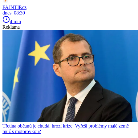
FAJNTIP.cz
dnes, 08:30
4 min
Reklama
Třetina občanů je chudá, hrozí krize. Vyřeší problémy malé země
muž s motorovkou?