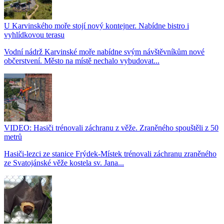
U Karvinského moře stojí nový kontejner. Nabídne bistro i
vyhlídkovou terasu
Vodní nádrž Karvinské moře nabídne svým návštěvníkům nové
občerstvení. Město na místě nechalo vybudovat...
VIDEO: Hasiči trénovali záchranu z věže. Zraněného spouštěli z 50
metrů
Hasiči-lezci ze stanice Frýdek-Místek trénovali záchranu zraněného
ze Svatojánské věže kostela sv. Jana...