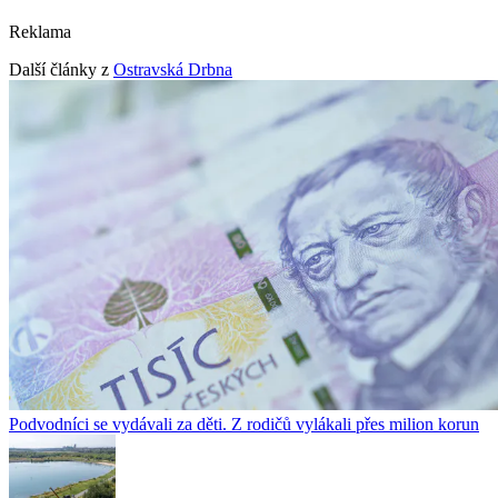
Reklama
Další články z
Ostravská Drbna
Podvodníci se vydávali za děti. Z rodičů vylákali přes milion korun