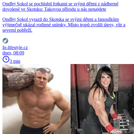
Ondřej Sokol se pochlubil fotkami se svými dětmi z nádherné
dovolené ve Skotsku: Takovou přírodu u nás nenajdete
Ondřej Sokol vyrazil do Skotska se svými dětmi a fanouškům
výjimečně ukázal rodinné snímky. Místo tropů zvolili útesy, vítr a
severní pobřeží.
In-lifestyle.cz
dnes, 08:09
3 min