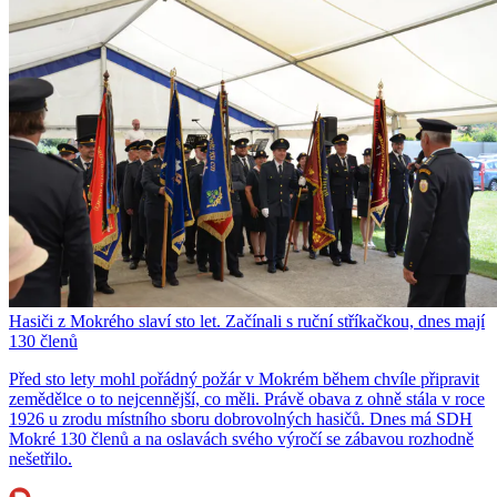
Hasiči z Mokrého slaví sto let. Začínali s ruční stříkačkou, dnes mají
130 členů
Před sto lety mohl pořádný požár v Mokrém během chvíle připravit
zemědělce o to nejcennější, co měli. Právě obava z ohně stála v roce
1926 u zrodu místního sboru dobrovolných hasičů. Dnes má SDH
Mokré 130 členů a na oslavách svého výročí se zábavou rozhodně
nešetřilo.