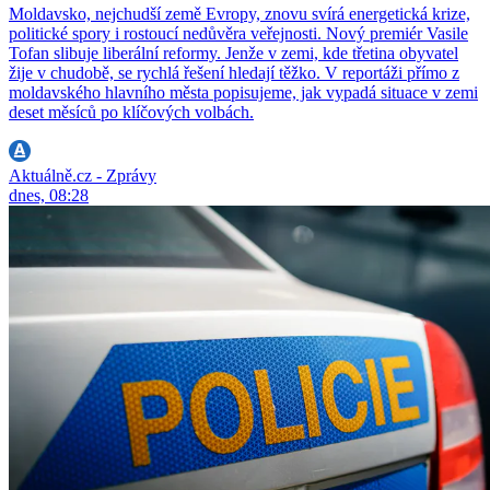
Moldavsko, nejchudší země Evropy, znovu svírá energetická krize,
politické spory i rostoucí nedůvěra veřejnosti. Nový premiér Vasile
Tofan slibuje liberální reformy. Jenže v zemi, kde třetina obyvatel
žije v chudobě, se rychlá řešení hledají těžko. V reportáži přímo z
moldavského hlavního města popisujeme, jak vypadá situace v zemi
deset měsíců po klíčových volbách.
Aktuálně.cz - Zprávy
dnes, 08:28