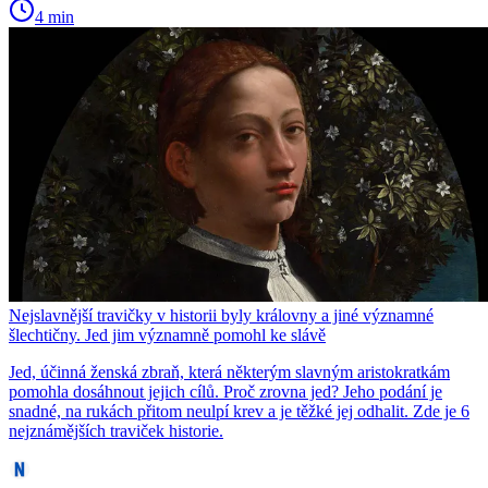
4 min
Nejslavnější travičky v historii byly královny a jiné významné
šlechtičny. Jed jim významně pomohl ke slávě
Jed, účinná ženská zbraň, která některým slavným aristokratkám
pomohla dosáhnout jejich cílů. Proč zrovna jed? Jeho podání je
snadné, na rukách přitom neulpí krev a je těžké jej odhalit. Zde je 6
nejznámějších traviček historie.