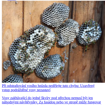
Při odstraňování vosího hnízda nedělejte tuto chybu: Uzavřený
vstup podrážděné vosy nezastaví
Vosy zalétávající do jedné škvíry pod střechou nemusí být jen
náhodnými návštěvníky. Za fasádou nebo ve stropě může fungovat