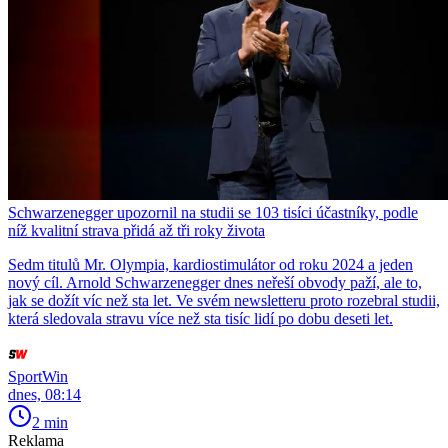
Schwarzenegger upozornil na studii se 103 tisíci účastníky, podle
níž kvalitní strava přidá až tři roky života
Sedm titulů Mr. Olympia, kardiostimulátor od roku 2024 a jeden
nový cíl. Arnold Schwarzenegger dnes neřeší obvody paží, ale to,
jak se dožít víc než sta let. Ve svém newsletteru proto rozebral studii,
která sledovala stravu více než sta tisíc lidí po dobu deseti let.
SportWin
dnes, 08:14
2 min
Reklama