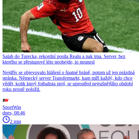
Salah do Turecka, rekordní posila Realu a pak tma. Server, bez
kterého se přestupové léto neobejde, to neunesl
Nejdřív se objevovalo hlášení o špatné bráně, potom už jen prázdná
stránka. Německý server Transfermarkt, kam míří každý, kdo chce
vědět, kolik který fotbalista stojí, se uprostřed nejrušnějšího období
roku prostě položil.
SportWin
dnes, 08:46
2 min