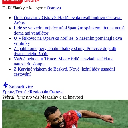
Další články z kategorie
Ostrava
Únik čpavku v Ostravě. Hasiči evakuovali budovu Ostravar
Arény
Lidé se ve vedru nejvíce trápí špatným spánkem, třetina nemá
doma ani ventilátor
U Větřkovic na Opavsku hoří les. S hašením pomáhají i dva
vrtulníky
Zapálil kontejnery, chatu i balíky slámy. Policisté dopadli
dvacetiletého žháře
Vážná nehoda u Třince. Mladý řidič nezvládl zatáčku a
narazil do sloupu
Z Karviné vlakem do Beskyd. Nové jízdní řády usnadní
cestování
Zobrazit více
Zprávy
Domácí
Regionální
Ostrava
Vybrali jsme pro vás
Magazíny a zajímavosti