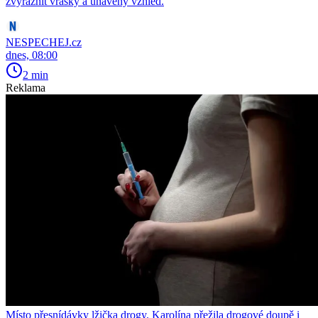
zvýraznit vrásky a unavený vzhled.
NESPECHEJ.cz
dnes, 08:00
2 min
Reklama
Místo přesnídávky lžička drogy. Karolína přežila drogové doupě i