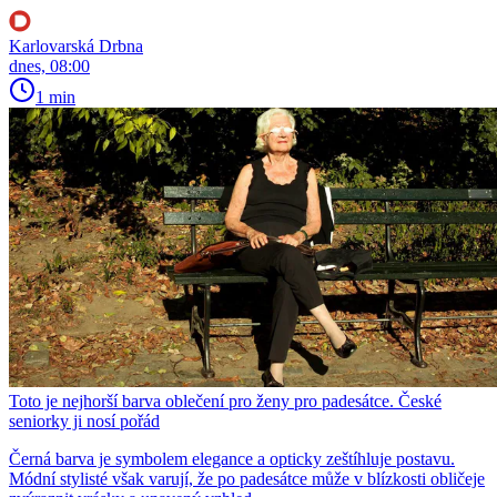
Karlovarská Drbna
dnes, 08:00
1 min
Toto je nejhorší barva oblečení pro ženy pro padesátce. České
seniorky ji nosí pořád
Černá barva je symbolem elegance a opticky zeštíhluje postavu.
Módní stylisté však varují, že po padesátce může v blízkosti obličeje