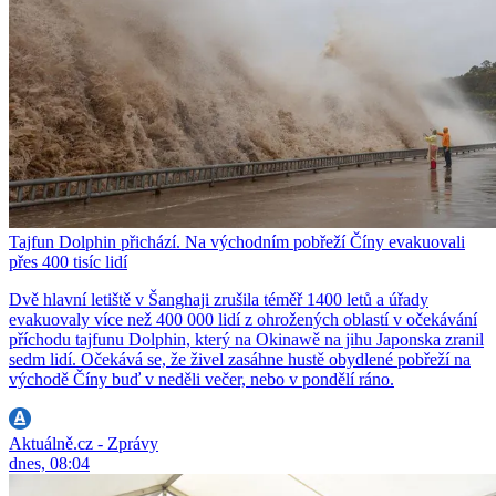
Tajfun Dolphin přichází. Na východním pobřeží Číny evakuovali
přes 400 tisíc lidí
Dvě hlavní letiště v Šanghaji zrušila téměř 1400 letů a úřady
evakuovaly více než 400 000 lidí z ohrožených oblastí v očekávání
příchodu tajfunu Dolphin, který na Okinawě na jihu Japonska zranil
sedm lidí. Očekává se, že živel zasáhne hustě obydlené pobřeží na
východě Číny buď v neděli večer, nebo v pondělí ráno.
Aktuálně.cz - Zprávy
dnes, 08:04