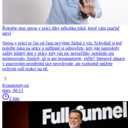
Řekněte stop stresu v práci díky několika triků, které vám značně
uleví
Stresu v práci se čas od času nevyhne žádná z vás. Schválně si teď
položte ruku na srdce a upřímně si odpovězte, kdy jste naposledy
zažily klidný den v práci, kdy vás nic nerozčílilo, netrápilo ani
nestresovalo. Správě, už si ani nepamatujete, viďte? Stresové situace
v pracovním prostřední sice neovlivníte, ale rozhodně můžete
ovlivnit vaší reakci na ně.
Krasnezeny.eu
dnes, 08:15
2 min