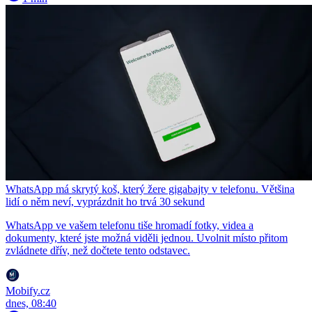
WhatsApp má skrytý koš, který žere gigabajty v telefonu. Většina
lidí o něm neví, vyprázdnit ho trvá 30 sekund
WhatsApp ve vašem telefonu tiše hromadí fotky, videa a
dokumenty, které jste možná viděli jednou. Uvolnit místo přitom
zvládnete dřív, než dočtete tento odstavec.
Mobify.cz
dnes, 08:40