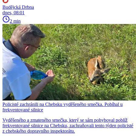
Budějcká Drbna
dnes, 08:01
2 min
Policisté zachránili na Chebsku vyděšeného srnečka. Pobíhal u
frekventované silnice
Vyděšeného a zmateného srnečka, který se sám pohyboval poblíž
frekventované silnice na Chebsku, zachraňovali tento týden policisté
z chebského dopravního inspektorátu.