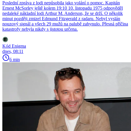
Poslední zpráva z lodi nepůsobila jako volání o pomoc. Kapitán
Ernest McSorley ještě kolem 19:10 10. listopadu 1975 odpověděl
nedaleké nákladní lodi Arthur M. Anderson, že se drží. O několik
minut později zmizel Edmund Fitzgerald z radaru. Nebyl vyslán
nouzový signál a všech 29 mužů na palubě zahynulo. Přesná příčina
katastrofy nebyla nikdy s jistotou určena.
Kód Enigma
dnes, 08:11
6 min