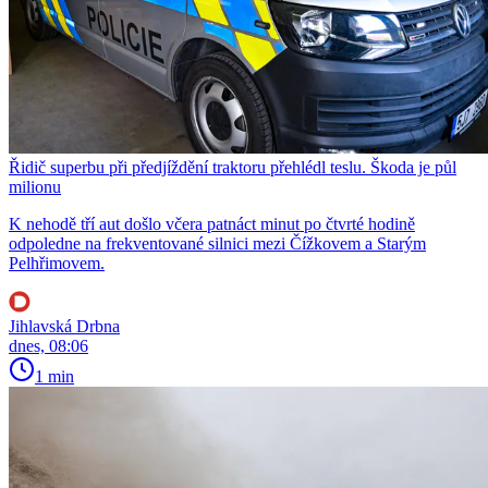
Řidič superbu při předjíždění traktoru přehlédl teslu. Škoda je půl
milionu
K nehodě tří aut došlo včera patnáct minut po čtvrté hodině
odpoledne na frekventované silnici mezi Čížkovem a Starým
Pelhřimovem.
Jihlavská Drbna
dnes, 08:06
1 min