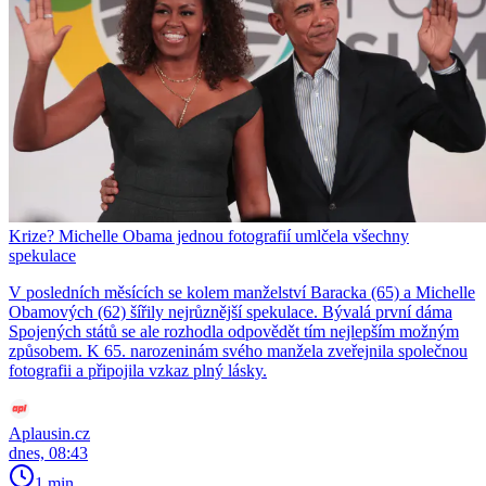
Krize? Michelle Obama jednou fotografií umlčela všechny
spekulace
V posledních měsících se kolem manželství Baracka (65) a Michelle
Obamových (62) šířily nejrůznější spekulace. Bývalá první dáma
Spojených států se ale rozhodla odpovědět tím nejlepším možným
způsobem. K 65. narozeninám svého manžela zveřejnila společnou
fotografii a připojila vzkaz plný lásky.
Aplausin.cz
dnes, 08:43
1 min