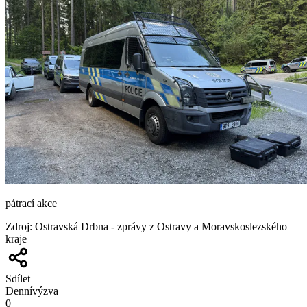
pátrací akce
Zdroj
:
Ostravská Drbna - zprávy z Ostravy a Moravskoslezského
kraje
Sdílet
Denní
výzva
0