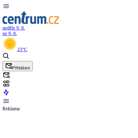
neděle 9. 8.
ne 9. 8.
23°C
Přihlášení
Reklama