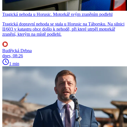
Tragická nehoda u Horusic. Motorkář svým zraněním podlehl
Tragická dopravní nehoda se stala u Horusic na Táborsku. Na silnici
II/603 v katastru obce došlo k nehodě, při které utrpěl motorkář
zranění, kterým na místě podlehl.
Budějcká Drbna
dnes, 08:26
1 min