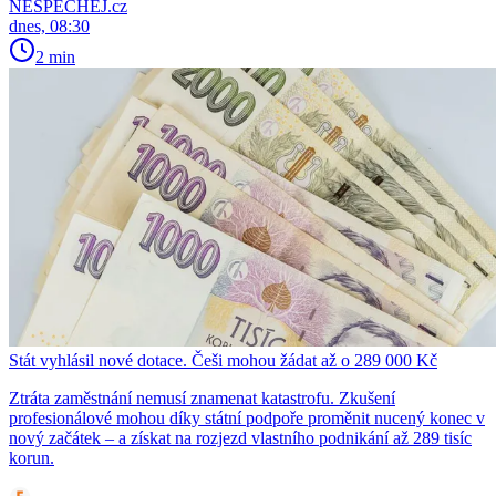
NESPECHEJ.cz
dnes, 08:30
2 min
Stát vyhlásil nové dotace. Češi mohou žádat až o 289 000 Kč
Ztráta zaměstnání nemusí znamenat katastrofu. Zkušení
profesionálové mohou díky státní podpoře proměnit nucený konec v
nový začátek – a získat na rozjezd vlastního podnikání až 289 tisíc
korun.