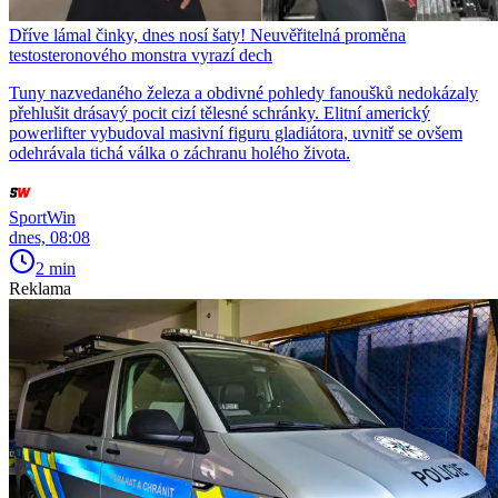
Dříve lámal činky, dnes nosí šaty! Neuvěřitelná proměna
testosteronového monstra vyrazí dech
Tuny nazvedaného železa a obdivné pohledy fanoušků nedokázaly
přehlušit drásavý pocit cizí tělesné schránky. Elitní americký
powerlifter vybudoval masivní figuru gladiátora, uvnitř se ovšem
odehrávala tichá válka o záchranu holého života.
SportWin
dnes, 08:08
2 min
Reklama