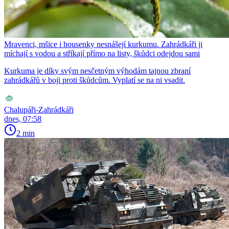
Mravenci, mšice i housenky nesnášejí kurkumu. Zahrádkáři ji
míchají s vodou a stříkají přímo na listy, škůdci odejdou sami
Kurkuma je díky svým nesčetným výhodám tajnou zbraní
zahrádkářů v boji proti škůdcům. Vyplatí se na ni vsadit.
Chalupáři-Zahrádkáři
dnes, 07:58
2 min