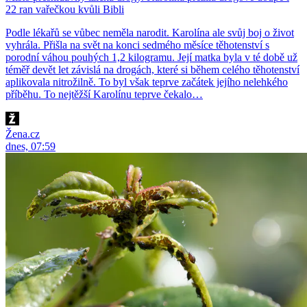
22 ran vařečkou kvůli Bibli
Podle lékařů se vůbec neměla narodit. Karolína ale svůj boj o život
vyhrála. Přišla na svět na konci sedmého měsíce těhotenství s
porodní váhou pouhých 1,2 kilogramu. Její matka byla v té době už
téměř devět let závislá na drogách, které si během celého těhotenství
aplikovala nitrožilně. To byl však teprve začátek jejího nelehkého
příběhu. To nejtěžší Karolínu teprve čekalo…
Žena.cz
dnes, 07:59