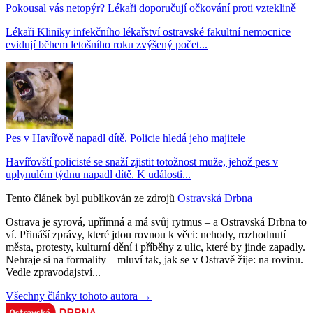
Pokousal vás netopýr? Lékaři doporučují očkování proti vzteklině
Lékaři Kliniky infekčního lékařství ostravské fakultní nemocnice
evidují během letošního roku zvýšený počet...
Pes v Havířově napadl dítě. Policie hledá jeho majitele
Havířovští policisté se snaží zjistit totožnost muže, jehož pes v
uplynulém týdnu napadl dítě. K události...
Tento článek byl publikován ze zdrojů
Ostravská Drbna
Ostrava je syrová, upřímná a má svůj rytmus – a Ostravská Drbna to
ví. Přináší zprávy, které jdou rovnou k věci: nehody, rozhodnutí
města, protesty, kulturní dění i příběhy z ulic, které by jinde zapadly.
Nehraje si na formality – mluví tak, jak se v Ostravě žije: na rovinu.
Vedle zpravodajství...
Všechny články tohoto autora →