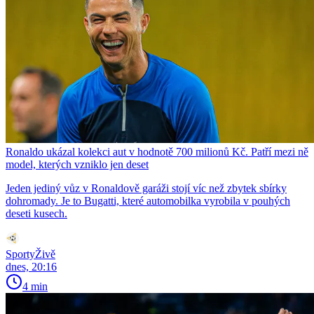
Ronaldo ukázal kolekci aut v hodnotě 700 milionů Kč. Patří mezi ně
model, kterých vzniklo jen deset
Jeden jediný vůz v Ronaldově garáži stojí víc než zbytek sbírky
dohromady. Je to Bugatti, které automobilka vyrobila v pouhých
deseti kusech.
SportyŽivě
dnes, 20:16
4 min