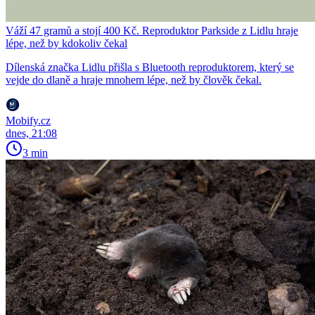
Váží 47 gramů a stojí 400 Kč. Reproduktor Parkside z Lidlu hraje
lépe, než by kdokoliv čekal
Dílenská značka Lidlu přišla s Bluetooth reproduktorem, který se
vejde do dlaně a hraje mnohem lépe, než by člověk čekal.
Mobify.cz
dnes, 21:08
3 min