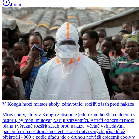
4 min
V Kongu hrozí mutace eboly, zdravotníci rozšíří zásah proti nákaze
Virus eboly, který v Kongu způsobuje jednu z nejhorších epidemií v
historii, by mohl mutovat, varují zdravotníci. Afričtí odborníci proto
plánují výrazně rozšířit zásah proti nákaze, včetně vyhledávání
pacientů přímo v domácnostech. Počet potvrzených případů už
překročil 4000 a podle úřadů jde o druhou největší epidemii eboly v