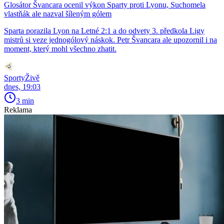
Glosátor Švancara ocenil výkon Sparty proti Lyonu, Suchomela
vlastňák ale nazval šíleným gólem
Sparta porazila Lyon na Letné 2:1 a do odvety 3. předkola Ligy
mistrů si veze jednogólový náskok. Petr Švancara ale upozornil i na
moment, který mohl všechno zhatit.
SportyŽivě
dnes, 19:03
3 min
Reklama