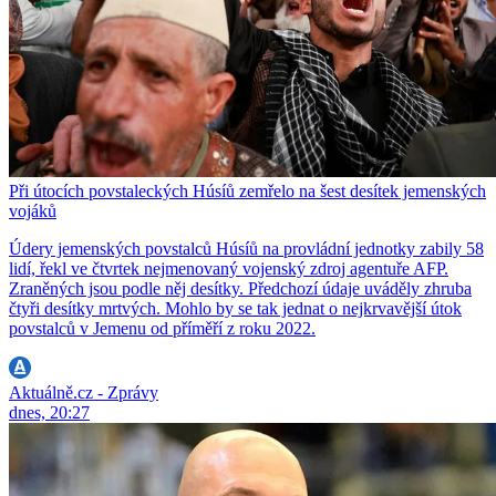
Při útocích povstaleckých Húsíů zemřelo na šest desítek jemenských
vojáků
Údery jemenských povstalců Húsíů na provládní jednotky zabily 58
lidí, řekl ve čtvrtek nejmenovaný vojenský zdroj agentuře AFP.
Zraněných jsou podle něj desítky. Předchozí údaje uváděly zhruba
čtyři desítky mrtvých. Mohlo by se tak jednat o nejkrvavější útok
povstalců v Jemenu od příměří z roku 2022.
Aktuálně.cz - Zprávy
dnes, 20:27