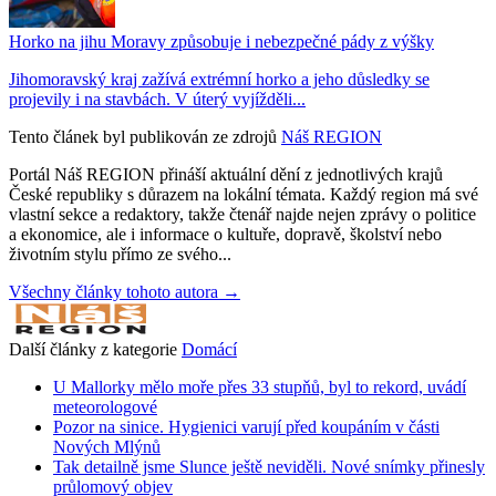
Horko na jihu Moravy způsobuje i nebezpečné pády z výšky
Jihomoravský kraj zažívá extrémní horko a jeho důsledky se
projevily i na stavbách. V úterý vyjížděli...
Tento článek byl publikován ze zdrojů
Náš REGION
Portál Náš REGION přináší aktuální dění z jednotlivých krajů
České republiky s důrazem na lokální témata. Každý region má své
vlastní sekce a redaktory, takže čtenář najde nejen zprávy o politice
a ekonomice, ale i informace o kultuře, dopravě, školství nebo
životním stylu přímo ze svého...
Všechny články tohoto autora →
Další články z kategorie
Domácí
U Mallorky mělo moře přes 33 stupňů, byl to rekord, uvádí
meteorologové
Pozor na sinice. Hygienici varují před koupáním v části
Nových Mlýnů
Tak detailně jsme Slunce ještě neviděli. Nové snímky přinesly
průlomový objev