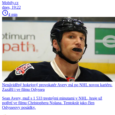
Mobify.cz
dnes, 19:22
4 min
Nenáviděný hokejový provokatér Avery má po NHL novou kariéru.
Zazářil i ve filmu Odyssea
Sean Avery, muž s 1 533 trestnými minutami v NHL, hraje už
potřetí ve filmu Christophera Nolana. Tentokrát jako člen
Odysseovy posádky.