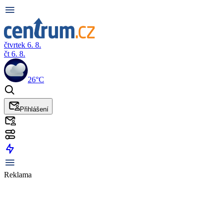
čtvrtek 6. 8.
čt 6. 8.
26°C
Přihlášení
Reklama