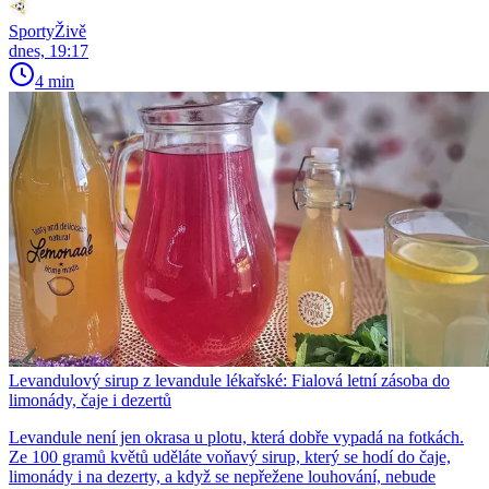
SportyŽivě
dnes, 19:17
4 min
Levandulový sirup z levandule lékařské: Fialová letní zásoba do
limonády, čaje i dezertů
Levandule není jen okrasa u plotu, která dobře vypadá na fotkách.
Ze 100 gramů květů uděláte voňavý sirup, který se hodí do čaje,
limonády i na dezerty, a když se nepřežene louhování, nebude