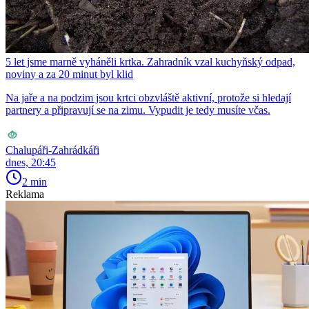
5 let jsme marně vyháněli krtka. Zahradník vzal kuchyňský odpad,
noviny a za 20 minut byl klid
Na jaře a na podzim jsou krtci obzvláště aktivní, protože si hledají
partnery a připravují se na zimu. Vypudit je tedy musíte včas.
Chalupáři-Zahrádkáři
dnes, 20:45
2 min
Reklama