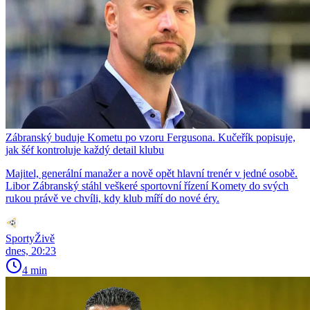
Zábranský buduje Kometu po vzoru Fergusona. Kučeřík popisuje,
jak šéf kontroluje každý detail klubu
Majitel, generální manažer a nově opět hlavní trenér v jedné osobě.
Libor Zábranský stáhl veškeré sportovní řízení Komety do svých
rukou právě ve chvíli, kdy klub míří do nové éry.
SportyŽivě
dnes, 20:23
4 min