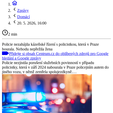
Zprávy
Domácí
20. 5. 2026, 16:00
2 min
Policie nezahájila kázeňské řízení s policistkou, která v Praze
bourala. Nehodu nepřežila žena
Přidejte si obsah Centrum.cz do oblíbených zdrojů pro Google
hledání a Google zprávy
Policie nezjistila porušení služebních povinností v případu
policistky, která v září 2024 nabourala v Praze policejním autem do
jiného vozu, v němž zemřela spolujezdkyně.…