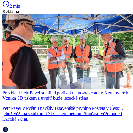
2 min
Reklama
Prezident Petr Pavel se přijel podívat na nový kostel v Neratovicích.
Vzniká 3D tiskem a uvnitř bude lezecká stěna
Petr Pavel v květnu navštívil staveniště prvního kostela v Česku,
jehož věž má vzniknout 3D tiskem betonu. Součástí věže bude i
lezecká stěna.