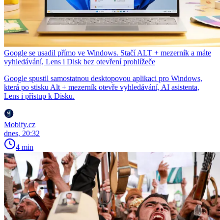
Google se usadil přímo ve Windows. Stačí ALT + mezerník a máte
vyhledávání, Lens i Disk bez otevření prohlížeče
Google spustil samostatnou desktopovou aplikaci pro Windows,
která po stisku Alt + mezerník otevře vyhledávání, AI asistenta,
Lens i přístup k Disku.
Mobify.cz
dnes, 20:32
4 min