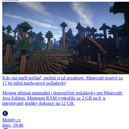
Kdo má starší počítač, možná si už nezahraje. Minecraft poprvé za
17 let mění hardwarové požadavky
Mojang přepsal minimální i doporučené požadavky pro Minecraft:
Java Edition. Minimum RAM vyskočilo ze 2 GB na 8, u
integrované grafiky dokonce na 12 GB.
Mobify.cz
dnes, 19:46