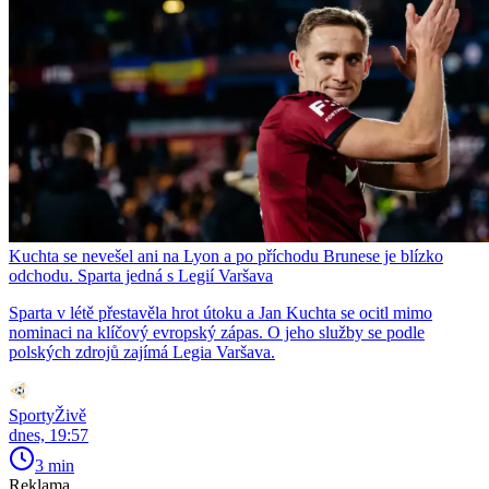
Kuchta se nevešel ani na Lyon a po příchodu Brunese je blízko
odchodu. Sparta jedná s Legií Varšava
Sparta v létě přestavěla hrot útoku a Jan Kuchta se ocitl mimo
nominaci na klíčový evropský zápas. O jeho služby se podle
polských zdrojů zajímá Legia Varšava.
SportyŽivě
dnes, 19:57
3 min
Reklama