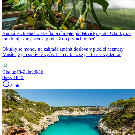
Namočte chleba do kbelíku a přidejte půl lahvičky jódu. Okurky po
tom hnojí samy sebe a plodí až do prvních mrazů
Okurky se mohou na zahradě změnit doslova v plodící nezmary.
Musíte je jen správně vyživit – a pak už se jen těšit z výsledků.
Chalupáři-Zahrádkáři
dnes, 18:45
2 min