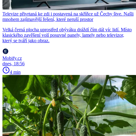
Televize přivrtaná ke zdi i postavená na skříňce už Čechy štve. Našli
mnohem zajímavější řešení, které neruší prostor
Velká černá plocha uprostřed obýváku dráždí čím dál víc lidí. Místo
klasického zavěšení volí posuvné panely, lamely nebo televizor,
který se tváří jako obraz.
Mobify.cz
dnes, 18:56
4 min