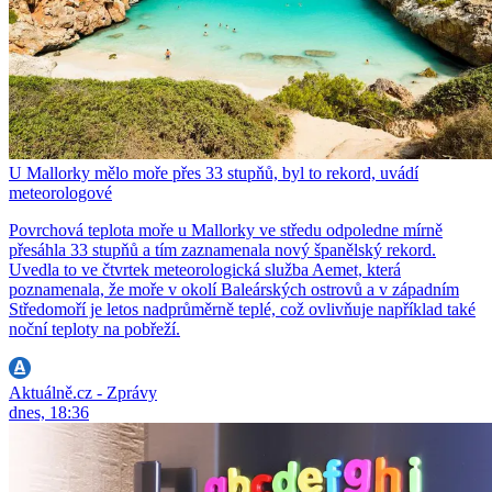
U Mallorky mělo moře přes 33 stupňů, byl to rekord, uvádí
meteorologové
Povrchová teplota moře u Mallorky ve středu odpoledne mírně
přesáhla 33 stupňů a tím zaznamenala nový španělský rekord.
Uvedla to ve čtvrtek meteorologická služba Aemet, která
poznamenala, že moře v okolí Baleárských ostrovů a v západním
Středomoří je letos nadprůměrně teplé, což ovlivňuje například také
noční teploty na pobřeží.
Aktuálně.cz - Zprávy
dnes, 18:36