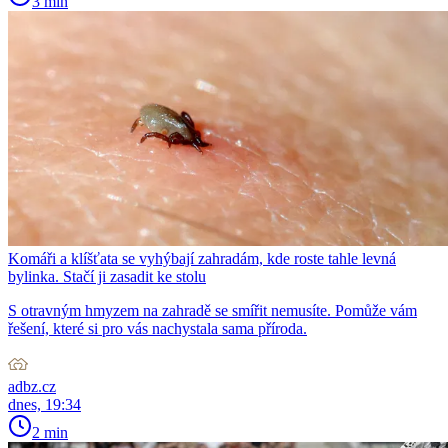
3 min
Komáři a klíšťata se vyhýbají zahradám, kde roste tahle levná
bylinka. Stačí ji zasadit ke stolu
S otravným hmyzem na zahradě se smířit nemusíte. Pomůže vám
řešení, které si pro vás nachystala sama příroda.
adbz.cz
dnes, 19:34
2 min