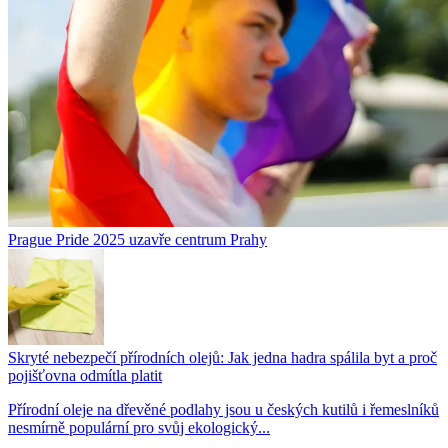
Prague Pride 2025 uzavře centrum Prahy
Skryté nebezpečí přírodních olejů: Jak jedna hadra spálila byt a proč
pojišťovna odmítla platit
Přírodní oleje na dřevěné podlahy jsou u českých kutilů i řemeslníků
nesmírně populární pro svůj ekologický...