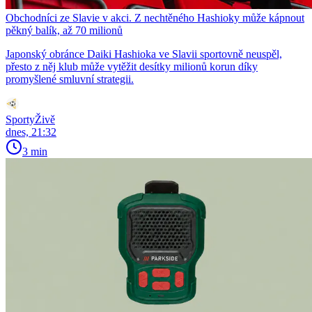
Obchodníci ze Slavie v akci. Z nechtěného Hashioky může kápnout
pěkný balík, až 70 milionů
Japonský obránce Daiki Hashioka ve Slavii sportovně neuspěl,
přesto z něj klub může vytěžit desítky milionů korun díky
promyšlené smluvní strategii.
SportyŽivě
dnes, 21:32
3 min