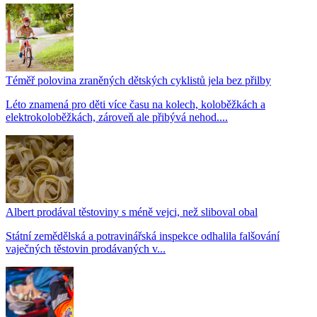
Téměř polovina zraněných dětských cyklistů jela bez přilby
Léto znamená pro děti více času na kolech, koloběžkách a
elektrokoloběžkách, zároveň ale přibývá nehod....
Albert prodával těstoviny s méně vejci, než sliboval obal
Státní zemědělská a potravinářská inspekce odhalila falšování
vaječných těstovin prodávaných v...