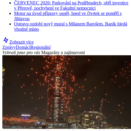
ČERVENEC 2026: Parkování na Poděbradech, obří investice
v Přerově, pochybení ve Fakultní nemocnici
Motor na úvod přípravy uspěl, hned ve čtvrtek se poměří s
Jihlavou
Ostravu ozdobí nový mural s Milanem Barošem. Baník hledá
vhodné místo
Zobrazit více
Zprávy
Domácí
Regionální
Vybrali jsme pro vás
Magazíny a zajímavosti