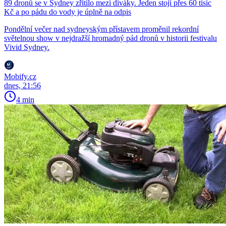
89 dronů se v Sydney zřítilo mezi diváky. Jeden stojí přes 60 tisíc
Kč a po pádu do vody je úplně na odpis
Pondělní večer nad sydneyským přístavem proměnil rekordní
světelnou show v nejdražší hromadný pád dronů v historii festivalu
Vivid Sydney.
Mobify.cz
dnes, 21:56
4 min