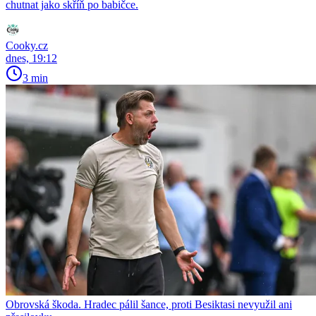
chutnat jako skříň po babičce.
Cooky.cz
dnes, 19:12
3 min
Obrovská škoda. Hradec pálil šance, proti Besiktasi nevyužil ani