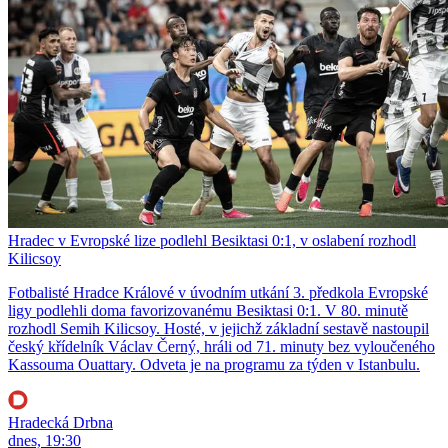
Hradec v Evropské lize podlehl Besiktasi 0:1, v oslabení rozhodl
Kilicsoy
Fotbalisté Hradce Králové v úvodním utkání 3. předkola Evropské
ligy podlehli doma favorizovanému Besiktasi 0:1. V 80. minutě
rozhodl Semih Kilicsoy. Hosté, v jejichž základní sestavě nastoupil
český křídelník Václav Černý, hráli od 71. minuty bez vyloučeného
Kassouma Ouattary. Odveta je na programu za týden v Istanbulu.
Hradecká Drbna
dnes, 19:30