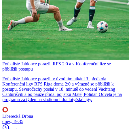
Fotbalisté Jablonce porazili RFS 2:0 a v Konferenční lize se
přiblížili postupu
Fotbalisté Jablonce porazili v úvodním utkání 3. předkola
Konferenční ligy RFS Riga doma 2:0 a výrazně se přiblížili k
postupu. Severočechy poslal v 18. minutě do vedení Vachtang
Čanturišvili a po pauze přidal pojistku Matěj Polidar. Odveta je na
programu za týden na stadionu lídra lotyšské ligy.
Liberecká Drbna
dnes, 19:35