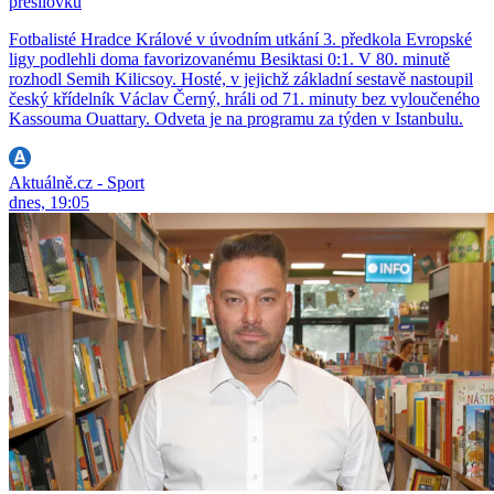
přesilovku
Fotbalisté Hradce Králové v úvodním utkání 3. předkola Evropské
ligy podlehli doma favorizovanému Besiktasi 0:1. V 80. minutě
rozhodl Semih Kilicsoy. Hosté, v jejichž základní sestavě nastoupil
český křídelník Václav Černý, hráli od 71. minuty bez vyloučeného
Kassouma Ouattary. Odveta je na programu za týden v Istanbulu.
Aktuálně.cz - Sport
dnes, 19:05