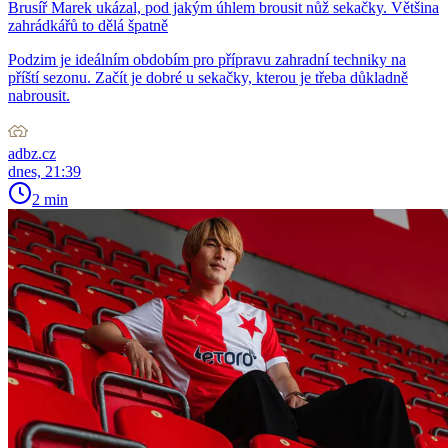
Brusíř Marek ukázal, pod jakým úhlem brousit nůž sekačky. Většina
zahrádkářů to dělá špatně
Podzim je ideálním obdobím pro přípravu zahradní techniky na
příští sezonu. Začít je dobré u sekačky, kterou je třeba důkladně
nabrousit.
adbz.cz
dnes, 21:39
2 min