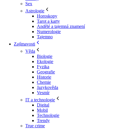
Sex
Astrologie
Horoskopy
Tarot a karty
Andělé a tajemná znamení
Numerologie
Tajemno
Zajímavosti
Věda
Biologie
Ekologie
Fyzika
Geografie
Historie
Chemie
Jazykověda
Vesmír
IT a technologie
Digital
Mobil
Technologie
Trendy
True crime