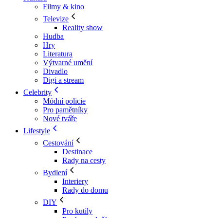
Filmy & kino
Televize
Reality show
Hudba
Hry
Literatura
Výtvarné umění
Divadlo
Digi a stream
Celebrity
Módní policie
Pro pamětníky
Nové tváře
Lifestyle
Cestování
Destinace
Rady na cesty
Bydlení
Interiery
Rady do domu
DIY
Pro kutily