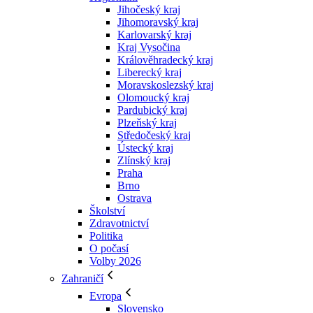
Jihočeský kraj
Jihomoravský kraj
Karlovarský kraj
Kraj Vysočina
Králověhradecký kraj
Liberecký kraj
Moravskoslezský kraj
Olomoucký kraj
Pardubický kraj
Plzeňský kraj
Středočeský kraj
Ústecký kraj
Zlínský kraj
Praha
Brno
Ostrava
Školství
Zdravotnictví
Politika
O počasí
Volby 2026
Zahraničí
Evropa
Slovensko