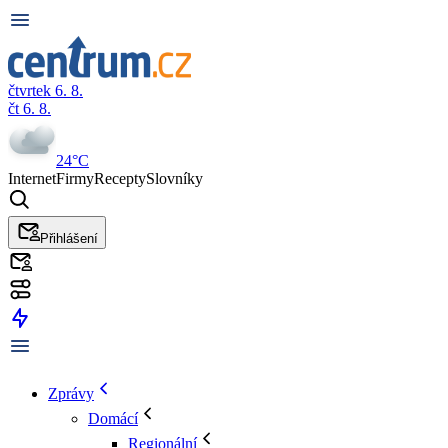
čtvrtek 6. 8.
čt 6. 8.
24°C
Internet
Firmy
Recepty
Slovníky
Přihlášení
Zprávy
Domácí
Regionální