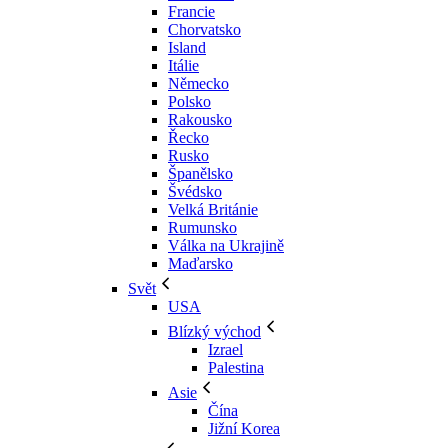
Francie
Chorvatsko
Island
Itálie
Německo
Polsko
Rakousko
Řecko
Rusko
Španělsko
Švédsko
Velká Británie
Rumunsko
Válka na Ukrajině
Maďarsko
Svět
USA
Blízký východ
Izrael
Palestina
Asie
Čína
Jižní Korea