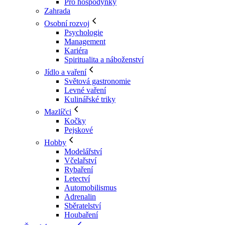
Pro hospodyňky
Zahrada
Osobní rozvoj
Psychologie
Management
Kariéra
Spiritualita a náboženství
Jídlo a vaření
Světová gastronomie
Levné vaření
Kulinářské triky
Mazlíčci
Kočky
Pejskové
Hobby
Modelářství
Včelařství
Rybaření
Letectví
Automobilismus
Adrenalin
Sběratelství
Houbaření