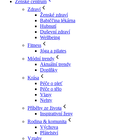
Ženské centrum
Zdraví
Ženské zdraví
Babiččina lékárna
Hubnutí
Duševní zdraví
Wellbeing
Fitness
Jóga a pilates
Módní trendy
Aktuální trendy
Doplňky
Krása
Péče o pleť
Péče o tělo
Vlasy
Nehty
Příběhy ze života
Inspirativní ženy
Rodina & komunita
Výchova
Přátelství
Vztahy