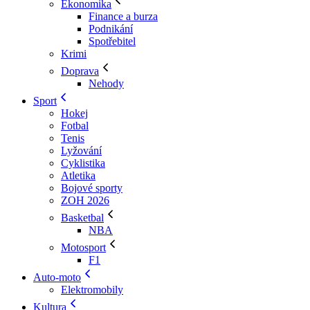
Ekonomika
Finance a burza
Podnikání
Spotřebitel
Krimi
Doprava
Nehody
Sport
Hokej
Fotbal
Tenis
Lyžování
Cyklistika
Atletika
Bojové sporty
ZOH 2026
Basketbal
NBA
Motosport
F1
Auto-moto
Elektromobily
Kultura