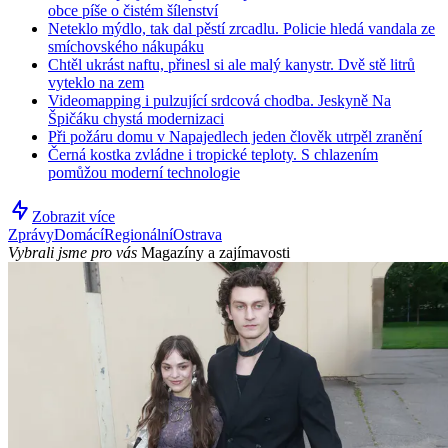
obce píše o čistém šílenství
Neteklo mýdlo, tak dal pěstí zrcadlu. Policie hledá vandala ze
smíchovského nákupáku
Chtěl ukrást naftu, přinesl si ale malý kanystr. Dvě stě litrů
vyteklo na zem
Videomapping i pulzující srdcová chodba. Jeskyně Na
Špičáku chystá modernizaci
Při požáru domu v Napajedlech jeden člověk utrpěl zranění
Černá kostka zvládne i tropické teploty. S chlazením
pomůžou moderní technologie
Zobrazit více
Zprávy
Domácí
Regionální
Ostrava
Vybrali jsme pro vás
Magazíny a zajímavosti