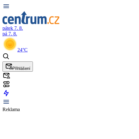
pátek 7. 8.
pá 7. 8.
24°C
Přihlášení
Reklama