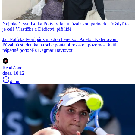
Nejmladší syn Bolka Polívky Jan ukázal svou partnerku. Vždyť to
je celá Vlastička z Dědictví, píší lidé
Jan Polívka tvoří pár s mladou herečkou Anetou Kalertovou.
Půvabná studentka na sebe poutá obrovskou pozornost kvůli
nápadné podobě s Dagmar Havlovou.
ReadZone
dnes, 18:12
4 min