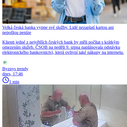
Velká česká banka vypne své služby. Lidé nezaplatí kartou ani
nepošlou peníze
Klienti jedné z největších českých bank by měli počítat s krátkým
omezením služeb. ČSOB na neděli 9. srpna naplánovala odstávku
elektronického bankovnictví, která ovlivní také nákupy na internetu.
Byznys trendy
dnes, 17:46
1 min