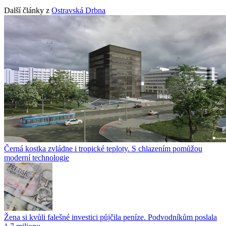
Další články z
Ostravská Drbna
Černá kostka zvládne i tropické teploty. S chlazením pomůžou
moderní technologie
Žena si kvůli falešné investici půjčila peníze. Podvodníkům poslala