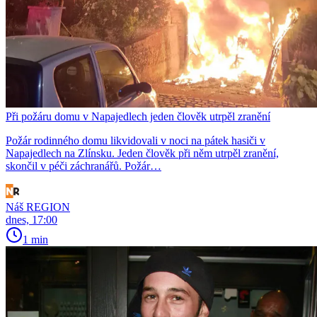
Při požáru domu v Napajedlech jeden člověk utrpěl zranění
Požár rodinného domu likvidovali v noci na pátek hasiči v
Napajedlech na Zlínsku. Jeden člověk při něm utrpěl zranění,
skončil v péči záchranářů. Požár…
Náš REGION
dnes, 17:00
1 min