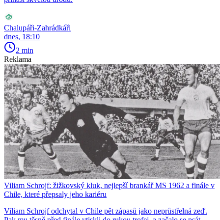
Chalupáři-Zahrádkáři
dnes, 18:10
2 min
Reklama
Viliam Schrojf: žižkovský kluk, nejlepší brankář MS 1962 a finále v
Chile, které přepsaly jeho kariéru
Viliam Schrojf odchytal v Chile pět zápasů jako neprůstřelná zeď.
Pak mu těsně před finále vtiskli do rukou trofej, a začalo se psát