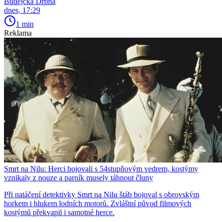
Budějcká Drbna
dnes, 17:29
1 min
Reklama
Smrt na Nilu: Herci bojovali s 54stupňovým vedrem, kostýmy
vznikaly z nouze a parník musely táhnout čluny
Při natáčení detektivky Smrt na Nilu štáb bojoval s obrovským
horkem i hlukem lodních motorů. Zvláštní původ filmových
kostýmů překvapil i samotné herce.