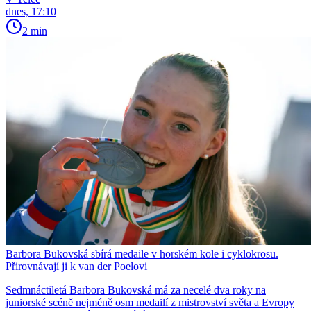
dnes, 17:10
2 min
Barbora Bukovská sbírá medaile v horském kole i cyklokrosu.
Přirovnávají ji k van der Poelovi
Sedmnáctiletá Barbora Bukovská má za necelé dva roky na
juniorské scéně nejméně osm medailí z mistrovství světa a Evropy