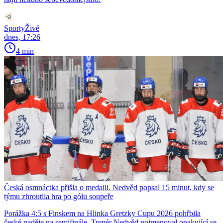
SportyŽivě
dnes, 17:26
4 min
Česká osmnáctka přišla o medaili. Nedvěd popsal 15 minut, kdy se
týmu zhroutila hra po gólu soupeře
Porážka 4:5 s Finskem na Hlinka Gretzky Cupu 2026 pohřbila
české naděje na semifinále. Trenér Nedvěd pojmenoval opakující se