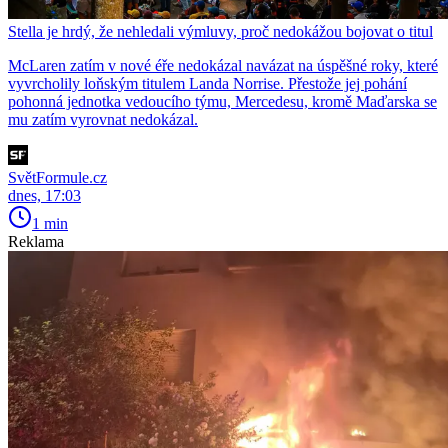
Stella je hrdý, že nehledali výmluvy, proč nedokážou bojovat o titul
McLaren zatím v nové éře nedokázal navázat na úspěšné roky, které
vyvrcholily loňským titulem Landa Norrise. Přestože jej pohání
pohonná jednotka vedoucího týmu, Mercedesu, kromě Maďarska se
mu zatím vyrovnat nedokázal.
SvětFormule.cz
dnes, 17:03
1 min
Reklama