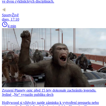
ve dvou cyklistických disciplínách.
SportyŽivě
dnes, 17:10
4 min
Zrození Planety opic před 15 lety dokonale zachránilo legendu.
Jediné „Ne“ vyrazilo publiku dech
Hollywood si vždycky najde záminku k vytvoření prequelu nebo