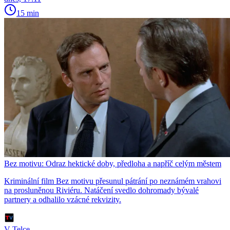
15 min
Bez motivu: Odraz hektické doby, předloha a napříč celým městem
Kriminální film Bez motivu přesunul pátrání po neznámém vrahovi
na prosluněnou Riviéru. Natáčení svedlo dohromady bývalé
partnery a odhalilo vzácné rekvizity.
V Telce