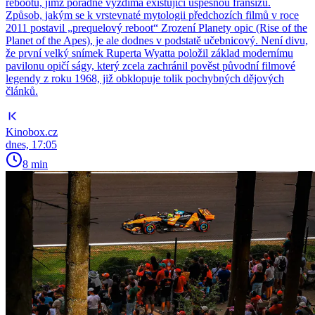
rebootu, jímž pořádně vyždímá existující úspěšnou franšízu.
Způsob, jakým se k vrstevnaté mytologii předchozích filmů v roce
2011 postavil „prequelový reboot“ Zrození Planety opic (Rise of the
Planet of the Apes), je ale dodnes v podstatě učebnicový. Není divu,
že první velký snímek Ruperta Wyatta položil základ modernímu
pavilonu opičí ságy, který zcela zachránil pověst původní filmové
legendy z roku 1968, již obklopuje tolik pochybných dějových
článků.
Kinobox.cz
dnes, 17:05
8 min