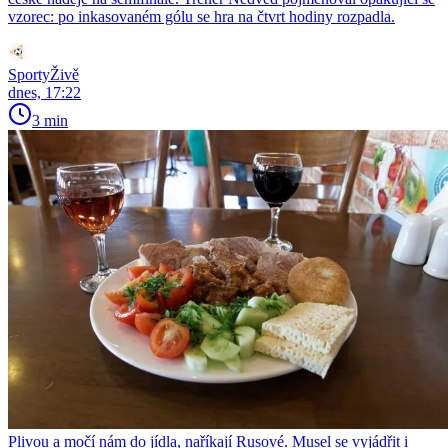
vzorec: po inkasovaném gólu se hra na čtvrt hodiny rozpadla.
SportyŽivě
dnes, 17:22
3 min
Plivou a močí nám do jídla, naříkají Rusové. Musel se vyjádřit i