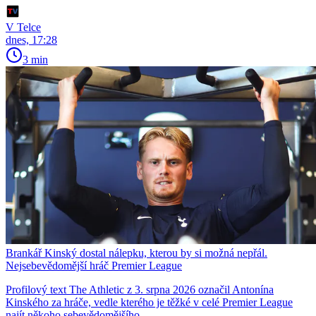
V Telce
dnes, 17:28
3 min
Brankář Kinský dostal nálepku, kterou by si možná nepřál.
Nejsebevědomější hráč Premier League
Profilový text The Athletic z 3. srpna 2026 označil Antonína
Kinského za hráče, vedle kterého je těžké v celé Premier League
najít někoho sebevědomějšího.