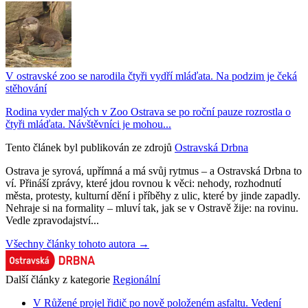
V ostravské zoo se narodila čtyři vydří mláďata. Na podzim je čeká
stěhování
Rodina vyder malých v Zoo Ostrava se po roční pauze rozrostla o
čtyři mláďata. Návštěvníci je mohou...
Tento článek byl publikován ze zdrojů
Ostravská Drbna
Ostrava je syrová, upřímná a má svůj rytmus – a Ostravská Drbna to
ví. Přináší zprávy, které jdou rovnou k věci: nehody, rozhodnutí
města, protesty, kulturní dění i příběhy z ulic, které by jinde zapadly.
Nehraje si na formality – mluví tak, jak se v Ostravě žije: na rovinu.
Vedle zpravodajství...
Všechny články tohoto autora →
Další články z kategorie
Regionální
V Růžené projel řidič po nově položeném asfaltu. Vedení