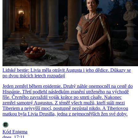
Lidské bestie: Livia měla otrávit Augusta i jeho dědice. Důkazy se
po dvou tisících letech rozpadají
Jeden zemřel během epidemie. Druhý náhle onemocněl na cestě do
Hispánie. Třetí podlehl následkům zranění utrženého na východě
říše. Čtvrtého zavraždil voják krátce po smrti císaře. Nakonec
zemřel samotný Augustus. Z téměř všech mužů, kteří stáli mezi
Tiberiem a nejvyšší mocí, postupně nezůstal nikdo. A Tiberiovou
matkou byla Livia Drusilla, jedna z nejmocnějších žen své doby.
Kód Enigma
dnes, 17:11