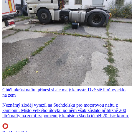
Chtěl ukrást naftu, přinesl si ale malý kanystr. Dvě stě litrů vyteklo
na zem
Neznámý zloděj vyrazil na Suchdolsku pro motorovou naftu z
kamionu. Místo velkého úlovku po něm však zůstalo přibližně 200
litrů nafty na zemi, zapomenutý kanistr a škoda téměř 20 tisíc korun.