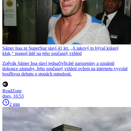
Sámer Issa ze SuperStar slaví 41 let. „A takový to býval krásný
kluk,“ reagují lidé na jeho současný vzhled
Zpěvák Sámer Issa slaví jednačtyřicáté narozeniny a oznámil
dokonce zásnuby. Jeho současný vzhled ovšem na internetu vyvolal
bouřlivou debatu o stopách minulosti.
ReadZone
dnes, 16:53
2 min