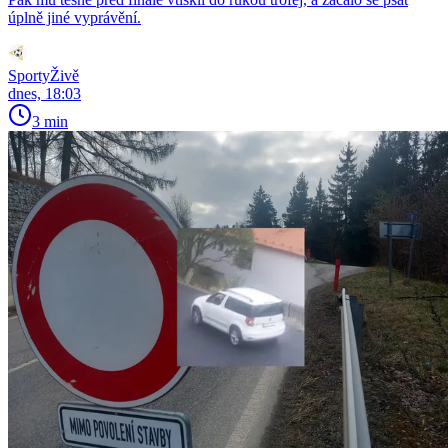
úplně jiné vyprávění.
SportyŽivě
dnes, 18:03
3 min