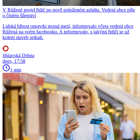
V Růžené projel řidič po nově položeném asfaltu. Vedení obce píše
o čistém šílenství
Lidská blbost opravdu nezná mezí, informovalo včera vedení obce
Růžená na svém facebooku. A informovalo, s jakými řidiči se už
kolem staveb setkali.
Jihlavská Drbna
dnes, 17:58
1 min