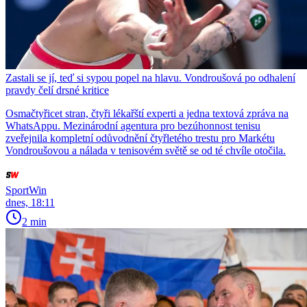
Zastali se jí, teď si sypou popel na hlavu. Vondroušová po odhalení
pravdy čelí drsné kritice
Osmačtyřicet stran, čtyři lékařští experti a jedna textová zpráva na
WhatsAppu. Mezinárodní agentura pro bezúhonnost tenisu
zveřejnila kompletní odůvodnění čtyřletého trestu pro Markétu
Vondroušovou a nálada v tenisovém světě se od té chvíle otočila.
SportWin
dnes, 18:11
2 min