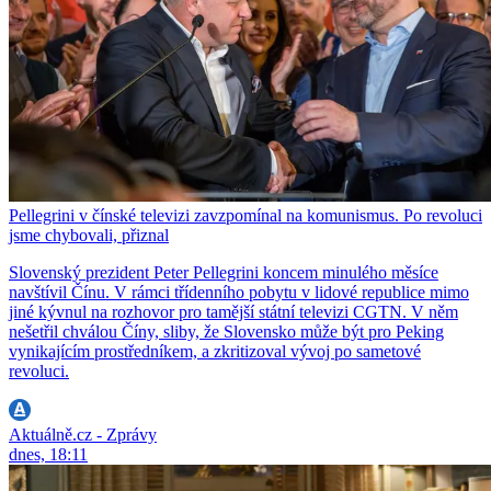
Pellegrini v čínské televizi zavzpomínal na komunismus. Po revoluci
jsme chybovali, přiznal
Slovenský prezident Peter Pellegrini koncem minulého měsíce
navštívil Čínu. V rámci třídenního pobytu v lidové republice mimo
jiné kývnul na rozhovor pro tamější státní televizi CGTN. V něm
nešetřil chválou Číny, sliby, že Slovensko může být pro Peking
vynikajícím prostředníkem, a zkritizoval vývoj po sametové
revoluci.
Aktuálně.cz - Zprávy
dnes, 18:11