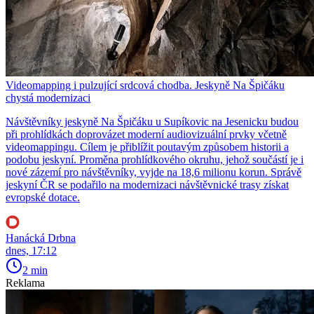
Videomapping i pulzující srdcová chodba. Jeskyně Na Špičáku
chystá modernizaci
Návštěvníky jeskyně Na Špičáku u Supíkovic na Jesenicku budou
při prohlídkách doprovázet moderní audiovizuální prvky včetně
videomappingu. Cílem je přiblížit poutavým způsobem historii a
podobu jeskyní. Proměna prohlídkového okruhu, jehož součástí je i
nové zázemí pro návštěvníky, vyjde na 18,6 milionu korun. Správě
jeskyní ČR se podařilo na modernizaci návštěvnické trasy získat
evropské dotace.
Hanácká Drbna
dnes, 17:12
2 min
Reklama