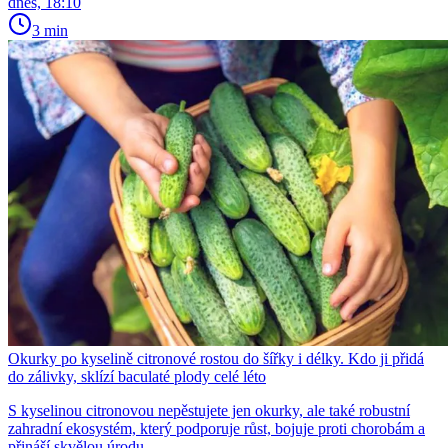
dnes, 18:10
3 min
Okurky po kyselině citronové rostou do šířky i délky. Kdo ji přidá
do zálivky, sklízí baculaté plody celé léto
S kyselinou citronovou nepěstujete jen okurky, ale také robustní
zahradní ekosystém, který podporuje růst, bojuje proti chorobám a
přináší skvělou úrodu.