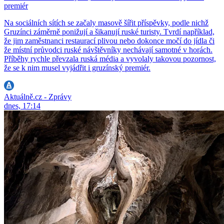
premiér
Na sociálních sítích se začaly masově šířit příspěvky, podle nichž
Gruzínci záměrně ponižují a šikanují ruské turisty. Tvrdí například,
že jim zaměstnanci restaurací plivou nebo dokonce močí do jídla či
že místní průvodci ruské návštěvníky nechávají samotné v horách.
Příběhy rychle převzala ruská média a vyvolaly takovou pozornost,
že se k nim musel vyjádřit i gruzínský premiér.
Aktuálně.cz - Zprávy
dnes, 17:14