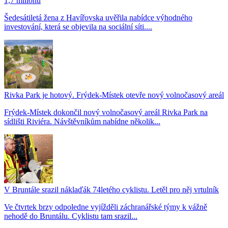
1,7 milionu
Šedesátiletá žena z Havířovska uvěřila nabídce výhodného
investování, která se objevila na sociální síti....
Rivka Park je hotový. Frýdek-Místek otevře nový volnočasový areál
Frýdek-Místek dokončil nový volnočasový areál Rivka Park na
sídlišti Riviéra. Návštěvníkům nabídne několik...
V Bruntále srazil náklaďák 74letého cyklistu. Letěl pro něj vrtulník
Ve čtvrtek brzy odpoledne vyjížděli záchranářské týmy k vážně
nehodě do Bruntálu. Cyklistu tam srazil...