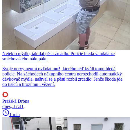
Neteklo mýdlo, tak dal pěstí zrcadlu. Policie hledá vandala ze
smíchovského nákupáku
Svoje nervy neumí ovládat muž, kterého teď kvůli tomu hledá
policie. Na záchodech nákupního centra nerozchodil automatický
dávkovač mýdla, naštval se a pěstí rozbil zrcadlo. Jenže škoda jde
do tisíců a hrozí mu i vězení.
Pražská Drbna
dnes, 17:31
1 min