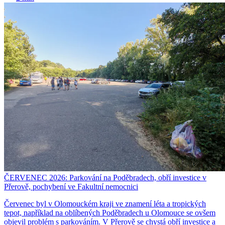
ČERVENEC 2026: Parkování na Poděbradech, obří investice v
Přerově, pochybení ve Fakultní nemocnici
Červenec byl v Olomouckém kraji ve znamení léta a tropických
tepot, například na oblíbených Poděbradech u Olomouce se ovšem
objevil problém s parkováním. V Přerově se chystá obří investice a