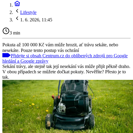
Lifestyle
1. 6. 2026, 11:45
3 min
Pokuta až 100 000 Kč vám může hrozit, ať trávu sekáte, nebo
nesekáte. Pouze tento postup vás ochrání
Přidejte si obsah Centrum.cz do oblíbených zdrojů pro Google
hledání a Google zprávy
Sekání trávy, ale stejně tak její nesekání vás může přijít pěkně draho.
V obou případech se můžete dočkat pokuty. Nevěříte? Přesto je to
tak.