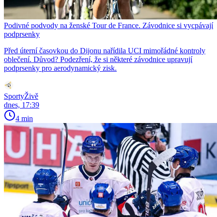
Podivné podvody na ženské Tour de France. Závodnice si vycpávají
podprsenky
Před úterní časovkou do Dijonu nařídila UCI mimořádné kontroly
oblečení. Důvod? Podezření, že si některé závodnice upravují
podprsenky pro aerodynamický zisk.
SportyŽivě
dnes, 17:39
4 min