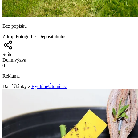
Bez popisku
Zdroj
:
Fotografie: Depositphotos
Sdílet
Denní
výzva
0
Reklama
Další články z
BydlímeÚtulně.cz