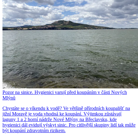
Pozor na sinice. Hygienici varují před koupáním v části Nových
Mlýnů
Chystáte se o víkendu k vodě? Ve většině přírodních koupališť na
jižní Moravě je voda vhodná ke koupání. Výjimkou zůstávají
laguny 1 a 2 horní nádrže Nové Mlýny na Břeclavsku, kde
hygienici dál evidují výskyt sinic. Pro citlivější skupiny lidí tak může
být koupání zdravotním rizikem.