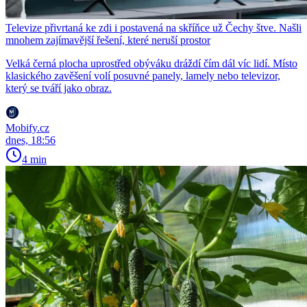
Televize přivrtaná ke zdi i postavená na skříňce už Čechy štve. Našli
mnohem zajímavější řešení, které neruší prostor
Velká černá plocha uprostřed obýváku dráždí čím dál víc lidí. Místo
klasického zavěšení volí posuvné panely, lamely nebo televizor,
který se tváří jako obraz.
Mobify.cz
dnes, 18:56
4 min