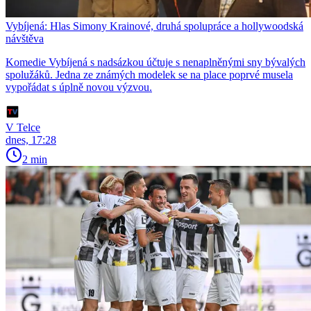
Vybíjená: Hlas Simony Krainové, druhá spolupráce a hollywoodská
návštěva
Komedie Vybíjená s nadsázkou účtuje s nenaplněnými sny bývalých
spolužáků. Jedna ze známých modelek se na place poprvé musela
vypořádat s úplně novou výzvou.
V Telce
dnes, 17:28
2 min