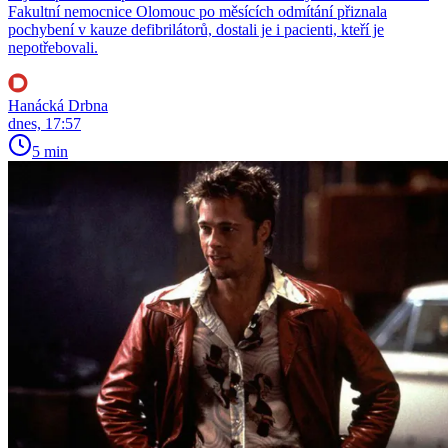
Fakultní nemocnice Olomouc po měsících odmítání přiznala
pochybení v kauze defibrilátorů, dostali je i pacienti, kteří je
nepotřebovali.
Hanácká Drbna
dnes, 17:57
5 min