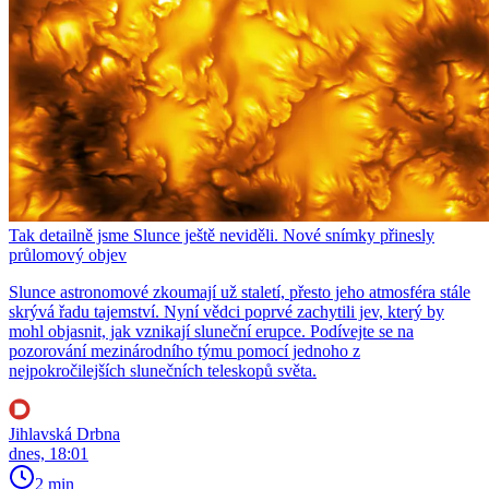
Tak detailně jsme Slunce ještě neviděli. Nové snímky přinesly
průlomový objev
Slunce astronomové zkoumají už staletí, přesto jeho atmosféra stále
skrývá řadu tajemství. Nyní vědci poprvé zachytili jev, který by
mohl objasnit, jak vznikají sluneční erupce. Podívejte se na
pozorování mezinárodního týmu pomocí jednoho z
nejpokročilejších slunečních teleskopů světa.
Jihlavská Drbna
dnes, 18:01
2 min