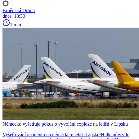
Brněnská Drbna
dnes, 18:30
1 min
Německo vyšetřuje pokus o vyvolání exploze na letišti v Lipsku
Vyšetřování incidentu na německém letišti Lipsko/Halle převzalo