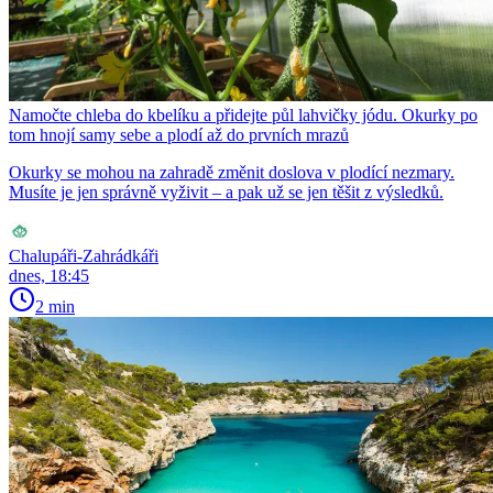
Namočte chleba do kbelíku a přidejte půl lahvičky jódu. Okurky po
tom hnojí samy sebe a plodí až do prvních mrazů
Okurky se mohou na zahradě změnit doslova v plodící nezmary.
Musíte je jen správně vyživit – a pak už se jen těšit z výsledků.
Chalupáři-Zahrádkáři
dnes, 18:45
2 min