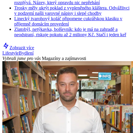
rozplývá. Název, který opravdu nic nepřehání
Trosky měly ukrýt poklad z vypleněného kláštera. Odvážlivci
v podzemí našli varovné nápisy i slepé chodby
Linecký tvarohový koláč připomene cukrářskou klasiku v
příjemně domácím provedení
Zlatobýl, netýkavka, bolševník: kdo je má na zahradě a
neodstraní, riskuje pokutu až 2 miliony Kč. Stačí i jeden keř
Zobrazit více
Lifestyle
Bydlení
Vybrali jsme pro vás
Magazíny a zajímavosti