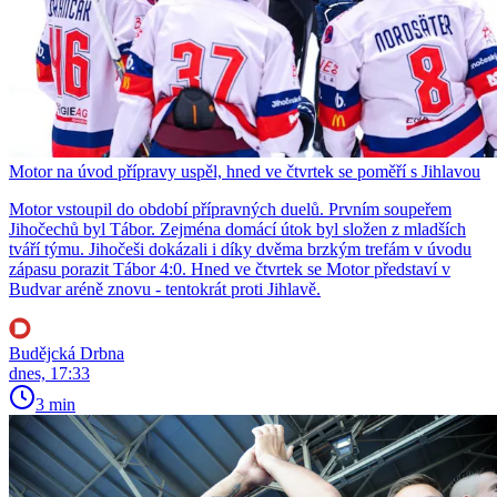
Motor na úvod přípravy uspěl, hned ve čtvrtek se poměří s Jihlavou
Motor vstoupil do období přípravných duelů. Prvním soupeřem
Jihočechů byl Tábor. Zejména domácí útok byl složen z mladších
tváří týmu. Jihočeši dokázali i díky dvěma brzkým trefám v úvodu
zápasu porazit Tábor 4:0. Hned ve čtvrtek se Motor představí v
Budvar aréně znovu - tentokrát proti Jihlavě.
Budějcká Drbna
dnes, 17:33
3 min