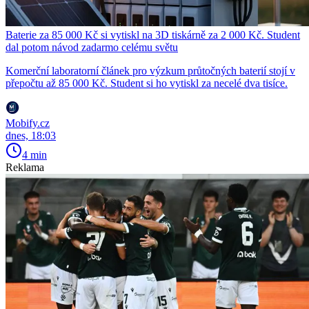
Baterie za 85 000 Kč si vytiskl na 3D tiskárně za 2 000 Kč. Student
dal potom návod zadarmo celému světu
Komerční laboratorní článek pro výzkum průtočných baterií stojí v
přepočtu až 85 000 Kč. Student si ho vytiskl za necelé dva tisíce.
Mobify.cz
dnes, 18:03
4 min
Reklama