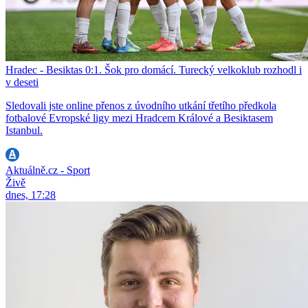
Hradec - Besiktas 0:1. Šok pro domácí. Turecký velkoklub rozhodl i
v deseti
Sledovali jste online přenos z úvodního utkání třetího předkola
fotbalové Evropské ligy mezi Hradcem Králové a Besiktasem
Istanbul.
Aktuálně.cz - Sport
Živě
dnes, 17:28