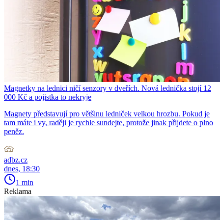
Magnetky na lednici ničí senzory v dveřích. Nová lednička stojí 12
000 Kč a pojistka to nekryje
Magnety představují pro většinu ledniček velkou hrozbu. Pokud je
tam máte i vy, raději je rychle sundejte, protože jinak přijdete o plno
peněz.
adbz.cz
dnes, 18:30
1 min
Reklama