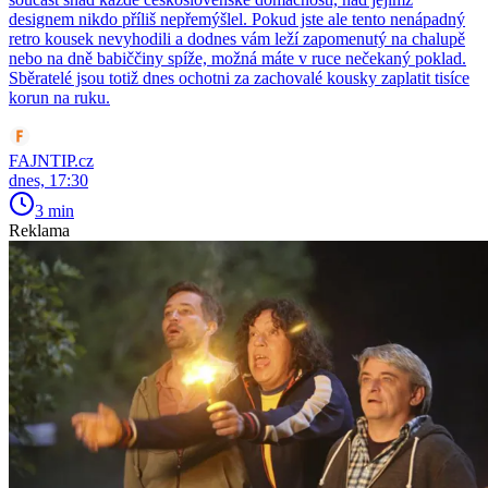
designem nikdo příliš nepřemýšlel. Pokud jste ale tento nenápadný
retro kousek nevyhodili a dodnes vám leží zapomenutý na chalupě
nebo na dně babiččiny spíže, možná máte v ruce nečekaný poklad.
Sběratelé jsou totiž dnes ochotni za zachovalé kousky zaplatit tisíce
korun na ruku.
FAJNTIP.cz
dnes, 17:30
3 min
Reklama