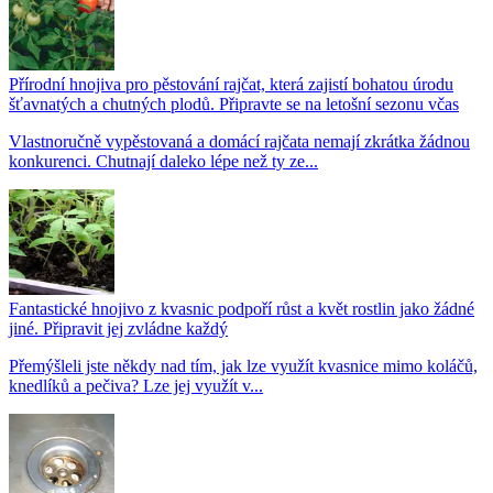
Přírodní hnojiva pro pěstování rajčat, která zajistí bohatou úrodu
šťavnatých a chutných plodů. Připravte se na letošní sezonu včas
Vlastnoručně vypěstovaná a domácí rajčata nemají zkrátka žádnou
konkurenci. Chutnají daleko lépe než ty ze...
Fantastické hnojivo z kvasnic podpoří růst a květ rostlin jako žádné
jiné. Připravit jej zvládne každý
Přemýšleli jste někdy nad tím, jak lze využít kvasnice mimo koláčů,
knedlíků a pečiva? Lze jej využít v...