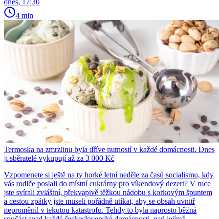
dnes, 17:30
4 min
Termoska na zmrzlinu byla dříve nutností v každé domácnosti. Dnes
ji sběratelé vykupují až za 3 000 Kč
Vzpomenete si ještě na ty horké letní neděle za časů socialismu, kdy
vás rodiče poslali do místní cukrárny pro víkendový dezert? V ruce
jste svírali zvláštní, překvapivě těžkou nádobu s korkovým špuntem
a cestou zpátky jste museli pořádně utíkat, aby se obsah uvnitř
neproměnil v tekutou katastrofu. Tehdy to byla naprosto běžná
součást snad každé československé domácnosti, nad jejímž