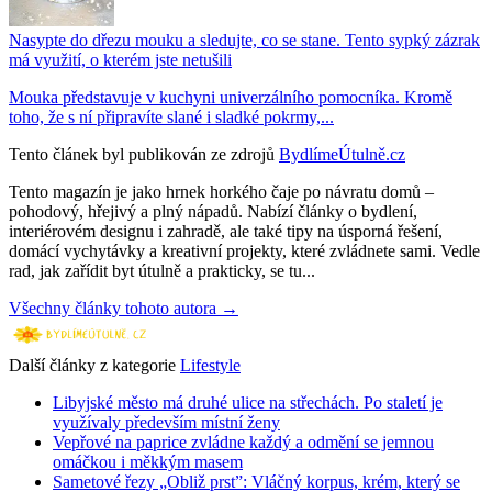
Nasypte do dřezu mouku a sledujte, co se stane. Tento sypký zázrak
má využití, o kterém jste netušili
Mouka představuje v kuchyni univerzálního pomocníka. Kromě
toho, že s ní připravíte slané i sladké pokrmy,...
Tento článek byl publikován ze zdrojů
BydlímeÚtulně.cz
Tento magazín je jako hrnek horkého čaje po návratu domů –
pohodový, hřejivý a plný nápadů. Nabízí články o bydlení,
interiérovém designu i zahradě, ale také tipy na úsporná řešení,
domácí vychytávky a kreativní projekty, které zvládnete sami. Vedle
rad, jak zařídit byt útulně a prakticky, se tu...
Všechny články tohoto autora →
Další články z kategorie
Lifestyle
Libyjské město má druhé ulice na střechách. Po staletí je
využívaly především místní ženy
Vepřové na paprice zvládne každý a odmění se jemnou
omáčkou i měkkým masem
Sametové řezy „Obliž prst”: Vláčný korpus, krém, který se