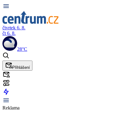
čtvrtek 6. 8.
čt 6. 8.
28°C
Přihlášení
Reklama