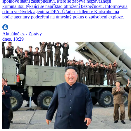
spolkové státní zastupitelství, které se zabývá nejzávažnější
kriminalitou týkající se například ohrožení bezpečnosti. Informovala
o tom ve čtvrtek agentura DPA. Úřad se sídlem v Karlsruhe má
podle agentury podezření na úmyslný pokus o způsobení exploze.
Aktuálně.cz - Zprávy
dnes, 18:29