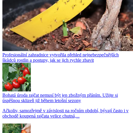
Profesionální zahradnice vytvořila přehled nejnebezpečnějších
škůdců rostlin a postupy, jak se jich rychle zbavit
Bohatá úroda rajčat nemusí být jen zbožným přáním. Užijte si
úspěšnou sklizeň již během letošní sezony
Ačkoliv, samozřejmě v závislosti na ročním období, bývají často i v
obchodě koupená rajčata velice chutná,...