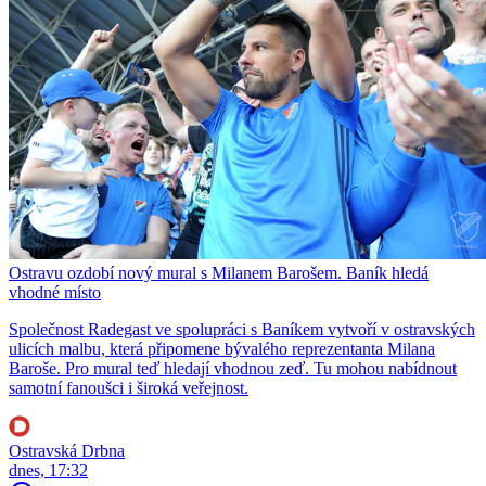
Ostravu ozdobí nový mural s Milanem Barošem. Baník hledá
vhodné místo
Společnost Radegast ve spolupráci s Baníkem vytvoří v ostravských
ulicích malbu, která připomene bývalého reprezentanta Milana
Baroše. Pro mural teď hledají vhodnou zeď. Tu mohou nabídnout
samotní fanoušci i široká veřejnost.
Ostravská Drbna
dnes, 17:32