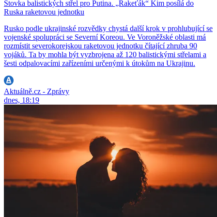
Stovka balistických střel pro Putina. „Rakeťák“ Kim posílá do
Ruska raketovou jednotku
Rusko podle ukrajinské rozvědky chystá další krok v prohlubující se
vojenské spolupráci se Severní Koreou. Ve Voroněžské oblasti má
rozmístit severokorejskou raketovou jednotku čítající zhruba 90
vojáků. Ta by mohla být vyzbrojena až 120 balistickými střelami a
šesti odpalovacími zařízeními určenými k útokům na Ukrajinu.
Aktuálně.cz - Zprávy
dnes, 18:19