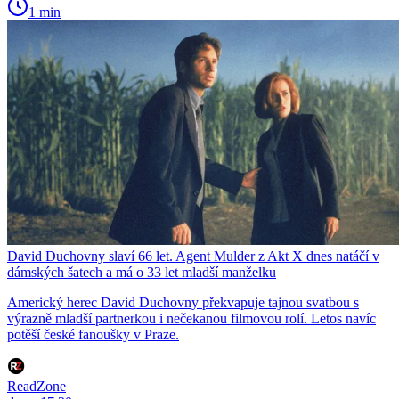
1 min
David Duchovny slaví 66 let. Agent Mulder z Akt X dnes natáčí v
dámských šatech a má o 33 let mladší manželku
Americký herec David Duchovny překvapuje tajnou svatbou s
výrazně mladší partnerkou i nečekanou filmovou rolí. Letos navíc
potěší české fanoušky v Praze.
ReadZone