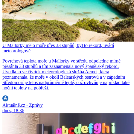
U Mallorky mělo moře přes 33 stupňů, byl to rekord, uvádí
meteorologové
Povrchová teplota moře u Mallorky ve středu odpoledne mírně
přesáhla 33 stupňů a tím zaznamenala nový španělský rekord.
Uvedla to ve čtvrtek meteorologická služba Aemet, která
poznamenala, že moře v okolí Baleárských ostrovů a v západním
Středomoří je letos nadprůměrně teplé, což ovlivňuje například také
noční teploty na pobřeží.
Aktuálně.cz - Zprávy
dnes, 18:36