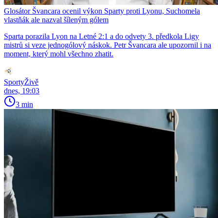
Glosátor Švancara ocenil výkon Sparty proti Lyonu, Suchomela
vlastňák ale nazval šíleným gólem
Sparta porazila Lyon na Letné 2:1 a do odvety 3. předkola Ligy
mistrů si veze jednogólový náskok. Petr Švancara ale upozornil i na
moment, který mohl všechno zhatit.
SportyŽivě
dnes, 19:03
3 min