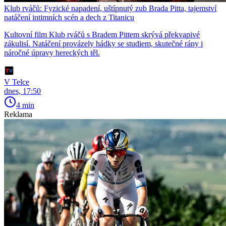
Klub rváčů: Fyzické napadení, uštípnutý zub Brada Pitta, tajemství
natáčení intimních scén a dech z Titanicu
Kultovní film Klub rváčů s Bradem Pittem skrývá překvapivé
zákulisí. Natáčení provázely hádky se studiem, skutečné rány i
náročné úpravy hereckých těl.
V Telce
dnes, 17:50
4 min
Reklama