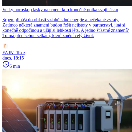
Velký horoskop lásky na srpen: kdo konečně potká svoji lásku
Srpen přináší do oblasti vztahů silné energie a nečekané zvraty.
Zatímco některá znamení budou řešit nejistoty v partnerství, jiná si
konečně odpočinou a užijí si lehkosti léta. A jedno šťastné znamení?
To má před sebou setkání, které změní celý život.
FAJNTIP.cz
dnes, 18:15
6 min