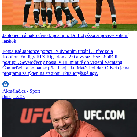
Jablonec má nakročeno k postupu. Do Lotyšska si poveze solidní
náskok
Fotbalisté Jablonce porazili v úvodním utkání 3. předkola
Konferenční ligy RFS Riga doma 2:0 a výrazně se přiblížili k
postupu. Severočechy poslal v 18. minutě do vedení Vachtang
Čanturišvili a po pauze přidal pojistku Matěj Polidar. Odveta je na
programu za týden na stadionu lídra lotyšské ligy.
Aktuálně.cz - Sport
dnes, 18:03