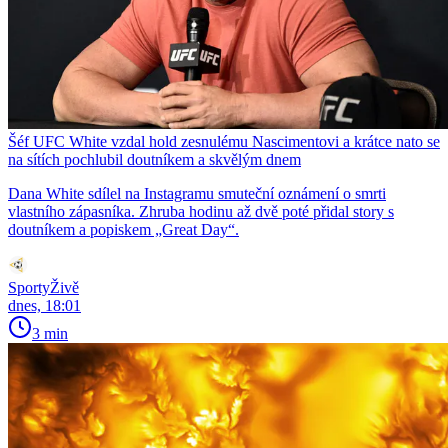
Šéf UFC White vzdal hold zesnulému Nascimentovi a krátce nato se
na sítích pochlubil doutníkem a skvělým dnem
Dana White sdílel na Instagramu smuteční oznámení o smrti
vlastního zápasníka. Zhruba hodinu až dvě poté přidal story s
doutníkem a popiskem „Great Day“.
SportyŽivě
dnes, 18:01
3 min