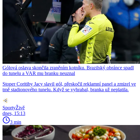
Gólová oslava skončila zraněním kotníku. Brazilský obránce spadl
do tunelu a VAR mu branku neuznal
Stoper Coritiby Jacy slavil gól, přeskočil reklamní panel a zmizel ve
tmě stadionového tunelu. Když se vyhrabal, branka už neplatila.
SportyŽivě
dnes, 15:13
3 min