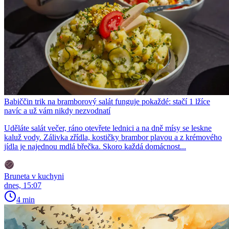
Babiččin trik na bramborový salát funguje pokaždé: stačí 1 lžíce
navíc a už vám nikdy nezvodnatí
Uděláte salát večer, ráno otevřete lednici a na dně mísy se leskne
kaluž vody. Zálivka zřídla, kostičky brambor plavou a z krémového
jídla je najednou mdlá břečka. Skoro každá domácnost...
Bruneta v kuchyni
dnes, 15:07
4 min