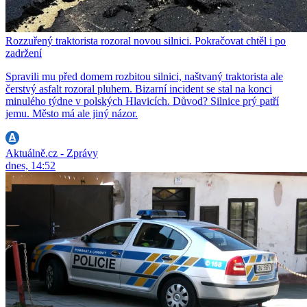
Rozzuřený traktorista rozoral novou silnici. Pokračovat chtěl i po
zadržení
Spravili mu před domem rozbitou silnici, naštvaný traktorista ale
čerstvý asfalt rozoral pluhem. Bizarní incident se stal na konci
minulého týdne v polských Hlavicích. Důvod? Silnice prý patří
jemu. Město má ale jiný názor.
Aktuálně.cz - Zprávy
dnes, 14:52