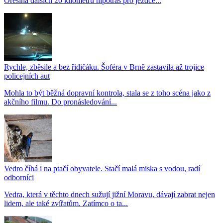
Ořešína dalších 20 kilometrů hipotras pro jezdce...
Rychle, zběsile a bez řidičáku. Šoféra v Brně zastavila až trojice
policejních aut
Mohla to být běžná dopravní kontrola, stala se z toho scéna jako z
akčního filmu. Do pronásledování...
Vedro číhá i na ptačí obyvatele. Stačí malá miska s vodou, radí
odborníci
Vedra, která v těchto dnech sužují jižní Moravu, dávají zabrat nejen
lidem, ale také zvířatům. Zatímco o ta...