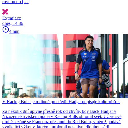
rovnou do […]
Extrafit.cz
dnes, 14:36
4 min
V Racing Bulls je rodinné prostředí: Hadjar popisuje kulturní šok
Za několik dní uplyne přesně rok od chvíle, kdy Isack Hadjar v
Nizozemsku ziskem pódia v Racing Bulls ohromil svět. Už ve své
druhé sezóně se Francouz přesunul do Red Bullu, v němž podává
vynikající výkony, kterými prolomil negativní dlouhou sérii