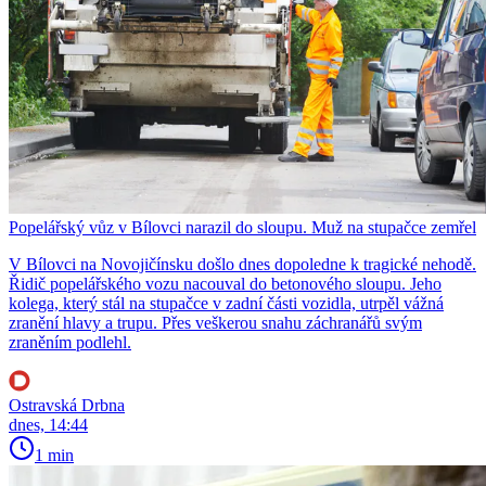
Popelářský vůz v Bílovci narazil do sloupu. Muž na stupačce zemřel
V Bílovci na Novojičínsku došlo dnes dopoledne k tragické nehodě.
Řidič popelářského vozu nacouval do betonového sloupu. Jeho
kolega, který stál na stupačce v zadní části vozidla, utrpěl vážná
zranění hlavy a trupu. Přes veškerou snahu záchranářů svým
zraněním podlehl.
Ostravská Drbna
dnes, 14:44
1 min