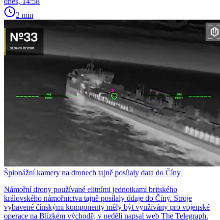
dnes, 14:58
2 min
Špionážní kamery na dronech tajně posílaly data do Číny
Námořní drony používané elitními jednotkami britského
královského námořnictva tajně posílaly údaje do Číny. Stroje
vybavené čínskými komponenty měly být využívány pro vojenské
operace na Blízkém východě, v neděli napsal web The Telegraph.