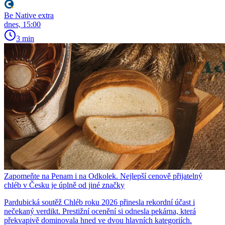
Be Native extra
dnes, 15:00
3 min
Zapomeňte na Penam i na Odkolek. Nejlepší cenově přijatelný
chléb v Česku je úplně od jiné značky
Pardubická soutěž Chléb roku 2026 přinesla rekordní účast i
nečekaný verdikt. Prestižní ocenění si odnesla pekárna, která
překvapivě dominovala hned ve dvou hlavních kategoriích.