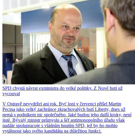
SPD chystá návrat exministra do velké politiky. Z Nové huti už
vycouval
V Ostravě nevydržel ani rok. Byť loni v červenci přišel Martin
Pecina jako velký zachránce zkrachovalých hutí Liberty, dnes už
nemá s podnikem nic společného. Jaké budou jeho další kroky, není
jisté. Bývalý ministr průmyslu a šéf antimonopolního úřadu však
nadále spolupracuje s vládním hnutím SPD, jež by ho mohlo
vytáhnout jako svého kandidáta na důležitou funkci.