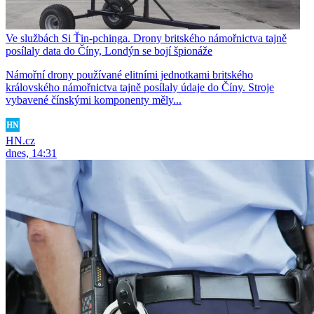
Ve službách Si Ťin-pchinga. Drony britského námořnictva tajně
posílaly data do Číny, Londýn se bojí špionáže
Námořní drony používané elitními jednotkami britského
královského námořnictva tajně posílaly údaje do Číny. Stroje
vybavené čínskými komponenty měly...
HN.cz
dnes, 14:31