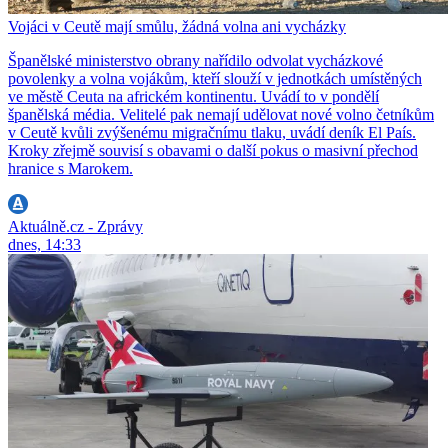
Vojáci v Ceutě mají smůlu, žádná volna ani vycházky
Španělské ministerstvo obrany nařídilo odvolat vycházkové
povolenky a volna vojákům, kteří slouží v jednotkách umístěných
ve městě Ceuta na africkém kontinentu. Uvádí to v pondělí
španělská média. Velitelé pak nemají udělovat nové volno četníkům
v Ceutě kvůli zvýšenému migračnímu tlaku, uvádí deník El País.
Kroky zřejmě souvisí s obavami o další pokus o masivní přechod
hranice s Marokem.
Aktuálně.cz - Zprávy
dnes, 14:33