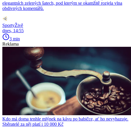
elegantních zelených šatech, pod kterým se okamžitě rozjela vlna
obdivných komentářů.
SportyŽivě
dnes, 14:55
3 min
Reklama
Kdo má doma tenhle mlýnek na kávu po babičce, ať ho nevyhazuje.
Sběratelé za něj platí i 10 000 Kč