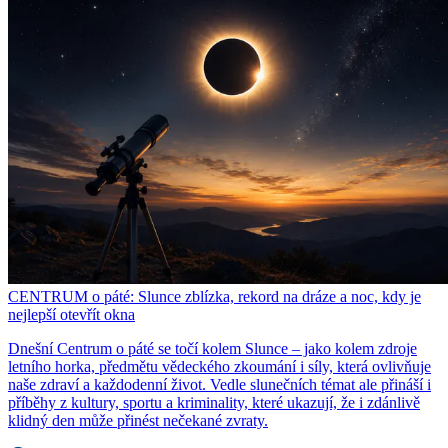
CENTRUM o páté: Slunce zblízka, rekord na dráze a noc, kdy je
nejlepší otevřít okna
Dnešní Centrum o páté se točí kolem Slunce – jako kolem zdroje
letního horka, předmětu vědeckého zkoumání i síly, která ovlivňuje
naše zdraví a každodenní život. Vedle slunečních témat ale přináší i
příběhy z kultury, sportu a kriminality, které ukazují, že i zdánlivě
klidný den může přinést nečekané zvraty.