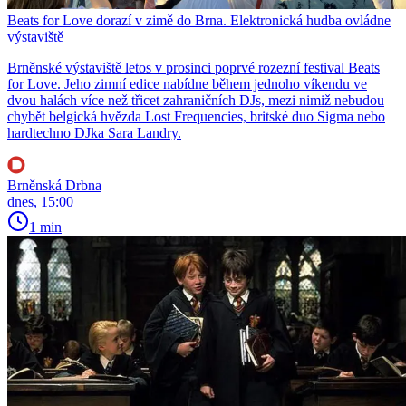
Beats for Love dorazí v zimě do Brna. Elektronická hudba ovládne
výstaviště
Brněnské výstaviště letos v prosinci poprvé rozezní festival Beats
for Love. Jeho zimní edice nabídne během jednoho víkendu ve
dvou halách více než třicet zahraničních DJs, mezi nimiž nebudou
chybět belgická hvězda Lost Frequencies, britské duo Sigma nebo
hardtechno DJka Sara Landry.
Brněnská Drbna
dnes, 15:00
1 min