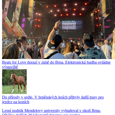
Beats for Love dorazí v zimě do Brna. Elektronická hudba ovládne
výstaviště
Do přírody v sedle. V brněnských lesích přibyly další trasy pro
jezdce na koních
Lesní podnik Mendelovy univerzity vybudoval v okolí Brna-