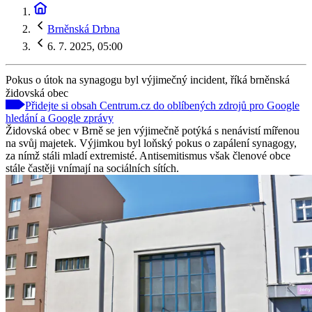
Brněnská Drbna
6. 7. 2025, 05:00
Pokus o útok na synagogu byl výjimečný incident, říká brněnská
židovská obec
Přidejte si obsah Centrum.cz do oblíbených zdrojů pro Google
hledání a Google zprávy
Židovská obec v Brně se jen výjimečně potýká s nenávistí mířenou
na svůj majetek. Výjimkou byl loňský pokus o zapálení synagogy,
za nímž stáli mladí extremisté. Antisemitismus však členové obce
stále častěji vnímají na sociálních sítích.