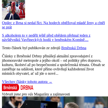
Opilec z Brna si nedal říct. Na hodech obtěžoval mladé ženy a chtěl
se prát
S alkoholem to v neděli ještě před obědem přehnal jeden z
návštěvníků Vavřineckých hodů v brněnském Komíně....
Tento článek byl publikován ze zdrojů
Brněnská Drbna
Články z Brněnské Drbny přinášejí aktuální zpravodajství z
jihomoravské metropole a jejího okolí – od politiky přes dopravu,
kulturu, školství až po bezpečnostní a společenská témata. Obsah se
zaměřuje na události, které přímo ovlivňují každodenní život
místních obyvatel, ať už jde o nové...
Všechny články tohoto autora →
Vybrali jsme pro vás
Magazíny a zajímavosti