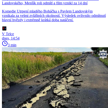
Landovského, Menšík roli odmítl a film vznikl za 14 dní
Komedie Utrpení mladého Boháčka s Pavlem Landovským
vznikala za velmi zvláštních okolností. Výsledek ovlivnilo odmítnutí
hlavní hvězdy i extrémně krátká doba natáčení.
V Telce
dnes, 14:54
3 min