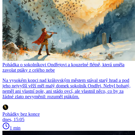
Pohádka o sokolníkovi Ondřejovi a kouzelné flétně, která uměla
zavolat ptáky z celého nebe
Na vysokém kopci nad královským městem stával starý hrad a pod
jeho nejvyšší věží měl malý domek sokolník Ondřej. Nebyl bohatý,
neměl ani vlastní pole, ani stádo ovcí, ale vlastnil něco, co by za
žádné zlato nevyměnil: rozuměl ptákům.
Pohádky bez konce
dnes, 15:05
1 min