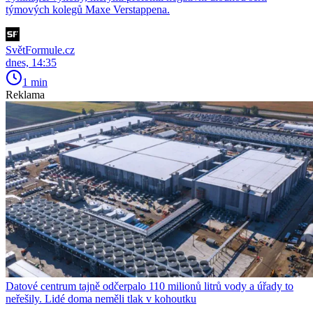
týmových kolegů Maxe Verstappena.
SvětFormule.cz
dnes, 14:35
1 min
Reklama
Datové centrum tajně odčerpalo 110 milionů litrů vody a úřady to
neřešily. Lidé doma neměli tlak v kohoutku