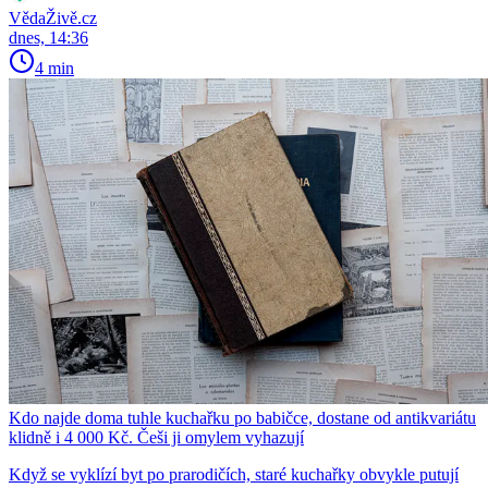
VědaŽivě.cz
dnes, 14:36
4 min
Kdo najde doma tuhle kuchařku po babičce, dostane od antikvariátu
klidně i 4 000 Kč. Češi ji omylem vyhazují
Když se vyklízí byt po prarodičích, staré kuchařky obvykle putují