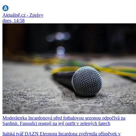
Aktuálně.cz - Zprávy
dnes, 14:58
Moderátorka Incardonová před fotbalovou sezonou odpočívá na
Sardinii. Fanoušci reagují na její outfit v zelených šatech
Italská tvář DAZN Eleonora Incardona zveřejnila příspěvek v