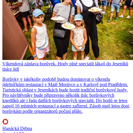
Víkendová záplava borůvek. Hody plné specialit lákají do Jeseníků
tisíce lidí
Borůvky v jakékoliv podobě budou dominovat o víkendu
jídelníčkům restaurací v Malé Morávce a v Karlově pod Pradědem.
Turistická oblast v Jeseníkách bude hostit tradiční borůvkové hody.
Pro návštěvníky bude připraveno několik tisíc borůvkových
knedlíků ale i řada dalších borůvkových specialit. Do hodů se letos
zapojí 16 místních restaurací a gastro zařízení. Zásob mají letos dost,
borůvkám podle organizátorů počasí přálo.
Hanácká Drbna