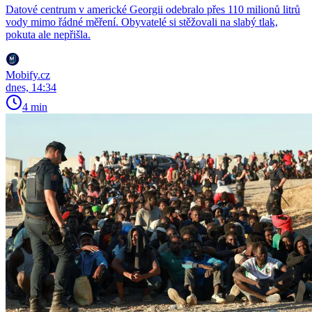
Datové centrum v americké Georgii odebralo přes 110 milionů litrů
vody mimo řádné měření. Obyvatelé si stěžovali na slabý tlak,
pokuta ale nepřišla.
Mobify.cz
dnes, 14:34
4 min