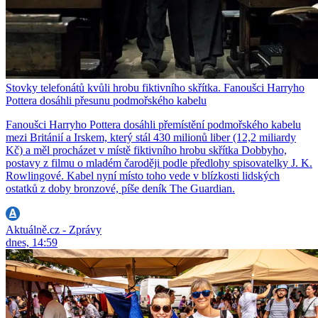
Stovky telefonátů kvůli hrobu fiktivního skřítka. Fanoušci Harryho
Pottera dosáhli přesunu podmořského kabelu
Fanoušci Harryho Pottera dosáhli přemístění podmořského kabelu
mezi Británií a Irskem, který stál 430 milionů liber (12,2 miliardy
Kč) a měl procházet v místě fiktivního hrobu skřítka Dobbyho,
postavy z filmu o mladém čaroději podle předlohy spisovatelky J. K.
Rowlingové. Kabel nyní místo toho vede v blízkosti lidských
ostatků z doby bronzové, píše deník The Guardian.
Aktuálně.cz - Zprávy
dnes, 14:59