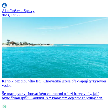
Aktuálně.cz - Zprávy
dnes, 14:38
Karibik bez dlouhého letu. Chorvatská jezera překvapují tyrkysovou
vodou
Šestnáct jezer v chorvatském vnitrozemí nabízí barvy vody, jaké
byste čekali spíš u Karibiku. A z Prahy tam dojedete za jediný den.