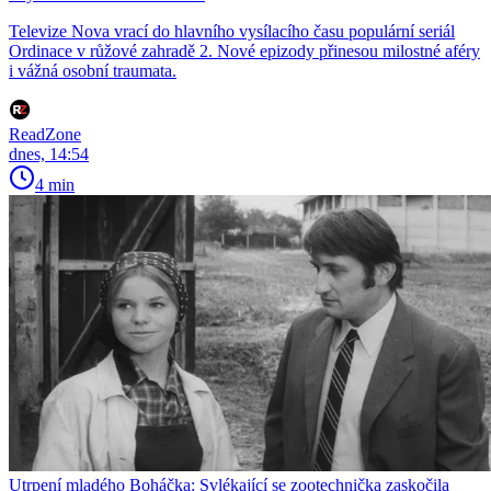
Televize Nova vrací do hlavního vysílacího času populární seriál
Ordinace v růžové zahradě 2. Nové epizody přinesou milostné aféry
i vážná osobní traumata.
ReadZone
dnes, 14:54
4 min
Utrpení mladého Boháčka: Svlékající se zootechnička zaskočila