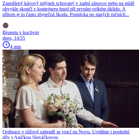
Zaprášený kávový mlýnek schovaný v zadní zásuvce nebo na půdě
obvykle skončí v kontejneru hned při prvním velkém úklidu. A
přitom je to často zbytečná škoda. Poptávka po starých ručních...
Bruneta v kuchyni
dnes, 14:55
4 min
Ordinace v růžové zahradě se vrací na Novu. Uvidíme i poslední
díly s Aničkou Slováčkovou