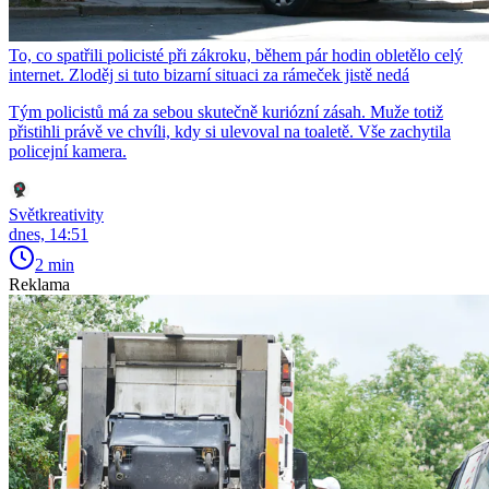
To, co spatřili policisté při zákroku, během pár hodin obletělo celý
internet. Zloděj si tuto bizarní situaci za rámeček jistě nedá
Tým policistů má za sebou skutečně kuriózní zásah. Muže totiž
přistihli právě ve chvíli, kdy si ulevoval na toaletě. Vše zachytila
policejní kamera.
Světkreativity
dnes, 14:51
2 min
Reklama