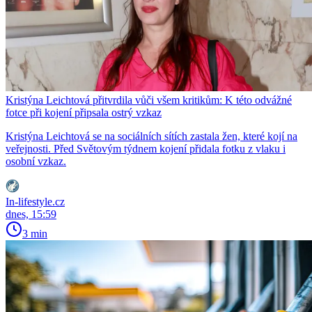
Kristýna Leichtová přitvrdila vůči všem kritikům: K této odvážné
fotce při kojení připsala ostrý vzkaz
Kristýna Leichtová se na sociálních sítích zastala žen, které kojí na
veřejnosti. Před Světovým týdnem kojení přidala fotku z vlaku i
osobní vzkaz.
In-lifestyle.cz
dnes, 15:59
3 min