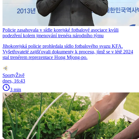
Policie zasahovala v sídle korejské fotbalové asociace kvůli
podezření kolem jmenování trenéra národního týmu
Jihokorejská policie prohledala sídlo fotbalového svazu KFA.
Vyšetřovatelé zajišťovali dokumenty k procesu, jímž se v létě 2024
stal trenérem reprezentace Hong Mjong-po.
SportyŽivě
dnes, 16:43
3 min