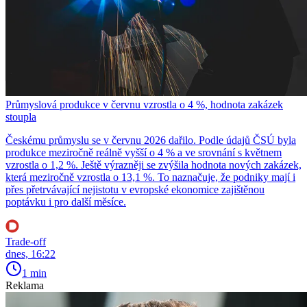
Průmyslová produkce v červnu vzrostla o 4 %, hodnota zakázek
stoupla
Českému průmyslu se v červnu 2026 dařilo. Podle údajů ČSÚ byla
produkce meziročně reálně vyšší o 4 % a ve srovnání s květnem
vzrostla o 1,2 %. Ještě výrazněji se zvýšila hodnota nových zakázek,
která meziročně vzrostla o 13,1 %. To naznačuje, že podniky mají i
přes přetrvávající nejistotu v evropské ekonomice zajištěnou
poptávku i pro další měsíce.
Trade-off
dnes, 16:22
1 min
Reklama