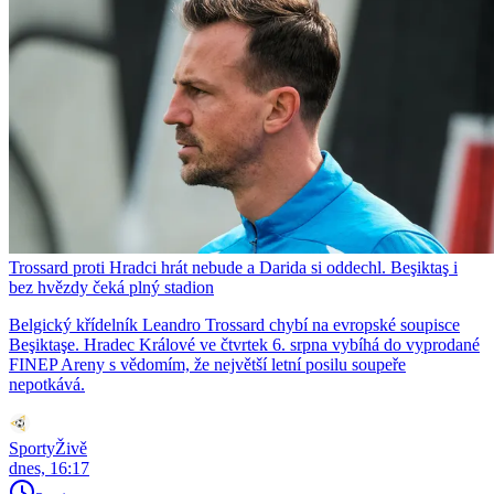
Trossard proti Hradci hrát nebude a Darida si oddechl. Beşiktaş i
bez hvězdy čeká plný stadion
Belgický křídelník Leandro Trossard chybí na evropské soupisce
Beşiktaşe. Hradec Králové ve čtvrtek 6. srpna vybíhá do vyprodané
FINEP Areny s vědomím, že největší letní posilu soupeře
nepotkává.
SportyŽivě
dnes, 16:17