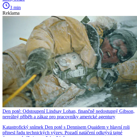
3 min
Reklama
Den poté: Odstoupení Lindsay Lohan, finančně nedostupný Gibson,
nereálný příběh a zákaz pro pracovníky americké agentury
Katastrofický snímek Den poté s Dennisem Quaidem v hlavní roli
přinesl řadu technických výzev. Pozadí natáčení odkrývá tajné