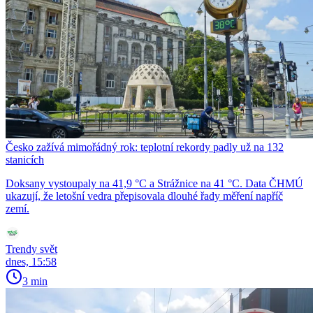
Česko zažívá mimořádný rok: teplotní rekordy padly už na 132
stanicích
Doksany vystoupaly na 41,9 °C a Strážnice na 41 °C. Data ČHMÚ
ukazují, že letošní vedra přepisovala dlouhé řady měření napříč
zemí.
Trendy svět
dnes, 15:58
3 min