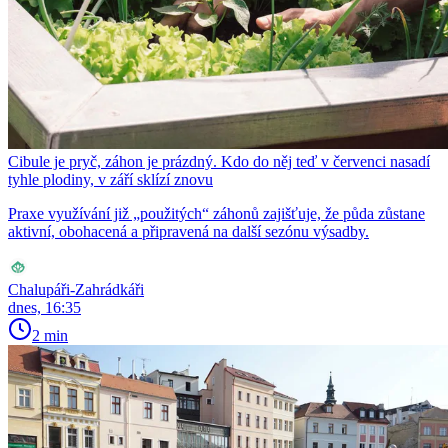
Cibule je pryč, záhon je prázdný. Kdo do něj teď v červenci nasadí
tyhle plodiny, v září sklízí znovu
Praxe využívání již „použitých“ záhonů zajišťuje, že půda zůstane
aktivní, obohacená a připravená na další sezónu výsadby.
Chalupáři-Zahrádkáři
dnes, 16:35
2 min