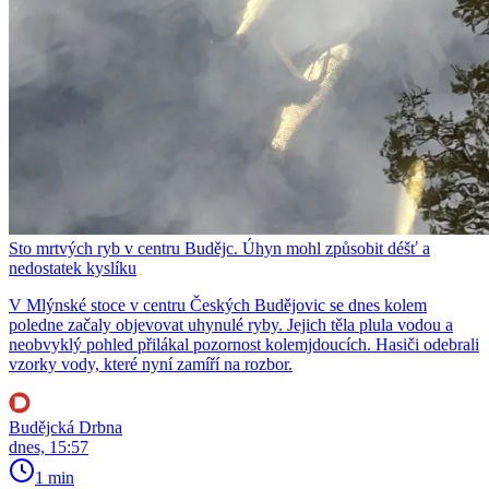
Sto mrtvých ryb v centru Budějc. Úhyn mohl způsobit déšť a
nedostatek kyslíku
V Mlýnské stoce v centru Českých Budějovic se dnes kolem
poledne začaly objevovat uhynulé ryby. Jejich těla plula vodou a
neobvyklý pohled přilákal pozornost kolemjdoucích. Hasiči odebrali
vzorky vody, které nyní zamíří na rozbor.
Budějcká Drbna
dnes, 15:57
1 min