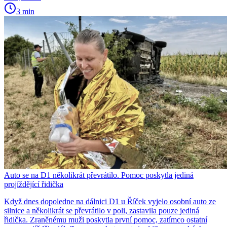
3 min
Auto se na D1 několikrát převrátilo. Pomoc poskytla jediná
projíždějící řidička
Když dnes dopoledne na dálnici D1 u Říček vyjelo osobní auto ze
silnice a několikrát se převrátilo v poli, zastavila pouze jediná
řidička. Zraněnému muži poskytla první pomoc, zatímco ostatní