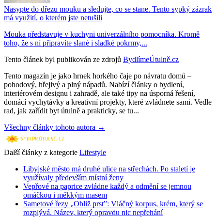
Nasypte do dřezu mouku a sledujte, co se stane. Tento sypký zázrak
má využití, o kterém jste netušili
Mouka představuje v kuchyni univerzálního pomocníka. Kromě
toho, že s ní připravíte slané i sladké pokrmy,...
Tento článek byl publikován ze zdrojů
BydlímeÚtulně.cz
Tento magazín je jako hrnek horkého čaje po návratu domů –
pohodový, hřejivý a plný nápadů. Nabízí články o bydlení,
interiérovém designu i zahradě, ale také tipy na úsporná řešení,
domácí vychytávky a kreativní projekty, které zvládnete sami. Vedle
rad, jak zařídit byt útulně a prakticky, se tu...
Všechny články tohoto autora →
Další články z kategorie
Lifestyle
Libyjské město má druhé ulice na střechách. Po staletí je
využívaly především místní ženy
Vepřové na paprice zvládne každý a odmění se jemnou
omáčkou i měkkým masem
Sametové řezy „Obliž prst”: Vláčný korpus, krém, který se
rozplývá. Název, který opravdu nic nepřehání