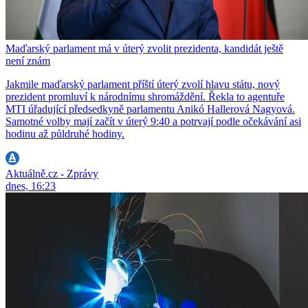
Maďarský parlament má v úterý zvolit prezidenta, kandidát ještě
není znám
Jakmile maďarský parlament příští úterý zvolí hlavu státu, nový
prezident promluví k národnímu shromáždění. Řekla to agentuře
MTI úřadující předsedkyně parlamentu Anikó Hallerová Nagyová.
Samotné volby mají začít v úterý 9:40 a potrvají podle očekávání asi
hodinu až půldruhé hodiny.
Aktuálně.cz - Zprávy
dnes, 16:23