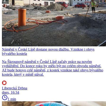
Náměstí v České Lípě dostane novou dlažbu. Vznikne i obrys
bývalého kostela
Na Škroupově náměstí v České Lípě začaly práce na novém
vydláždění. Do konce roku by mělo být po celém obvodu náměstí.
Až bude hotovo celé náměstí, z kostek vznikne také obrys bývalého
kostela, který v místě stával.
Liberecká Drbna
dnes, 16:34
1 min