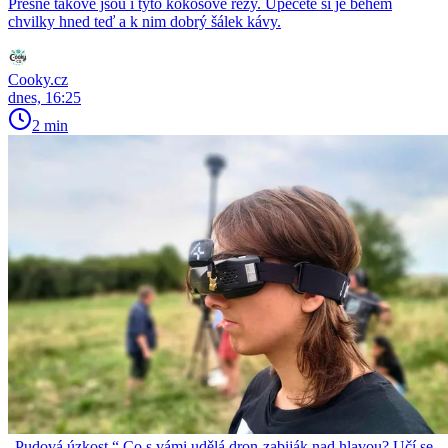
Přesně takové jsou i tyto kokosové řezy. Upečete si je během
chvilky hned teď a k nim dobrý šálek kávy.
Cooky.cz
dnes, 16:25
2 min
„Pudová úzkost.“ Co s vámi udělá dron-zabiják nad hlavou? Učí se