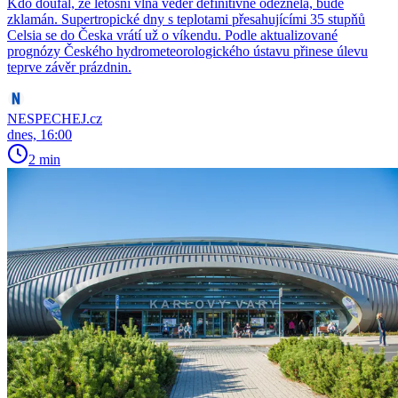
Kdo doufal, že letošní vlna veder definitivně odezněla, bude
zklamán. Supertropické dny s teplotami přesahujícími 35 stupňů
Celsia se do Česka vrátí už o víkendu. Podle aktualizované
prognózy Českého hydrometeorologického ústavu přinese úlevu
teprve závěr prázdnin.
NESPECHEJ.cz
dnes, 16:00
2 min