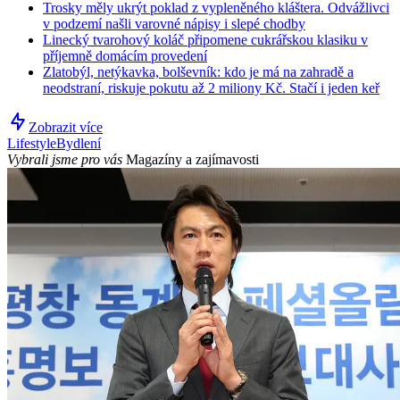
Trosky měly ukrýt poklad z vypleněného kláštera. Odvážlivci
v podzemí našli varovné nápisy i slepé chodby
Linecký tvarohový koláč připomene cukrářskou klasiku v
příjemně domácím provedení
Zlatobýl, netýkavka, bolševník: kdo je má na zahradě a
neodstraní, riskuje pokutu až 2 miliony Kč. Stačí i jeden keř
Zobrazit více
Lifestyle
Bydlení
Vybrali jsme pro vás
Magazíny a zajímavosti