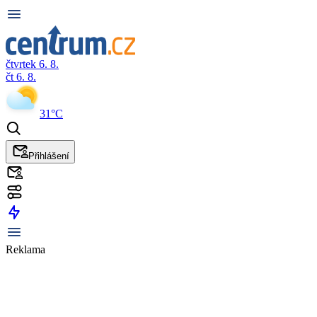
čtvrtek 6. 8.
čt 6. 8.
31°C
Přihlášení
Reklama