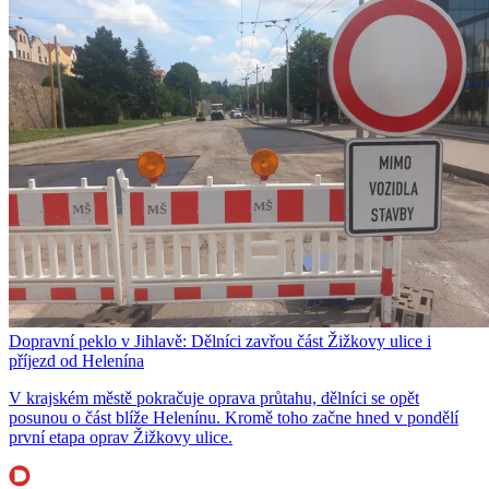
Dopravní peklo v Jihlavě: Dělníci zavřou část Žižkovy ulice i
příjezd od Helenína
V krajském městě pokračuje oprava průtahu, dělníci se opět
posunou o část blíže Helenínu. Kromě toho začne hned v pondělí
první etapa oprav Žižkovy ulice.