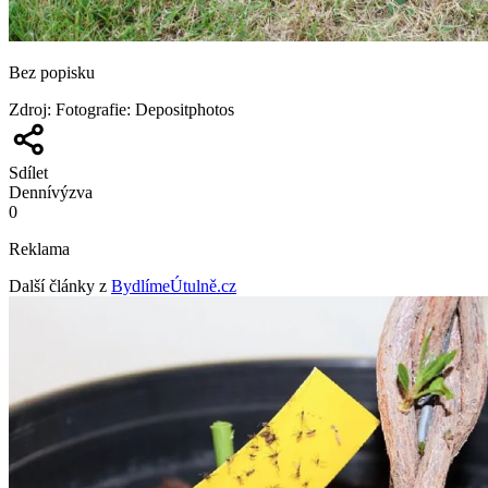
Bez popisku
Zdroj
:
Fotografie: Depositphotos
Sdílet
Denní
výzva
0
Reklama
Další články z
BydlímeÚtulně.cz