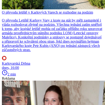
O převodu letiště v Karlových Varech se rozhodne na podzim
O převodu Letiště Karlovy Vary z kraje na stát by měli zastupitelé i
vláda rozhodovat zřejmě na podzim. Všechna jednání zatím směřují
k tomu, aby krajské letiště mohla od začátku příštího roku spravovat
armáda prostřednictvím státního podniku LOM (Letecké opravny
Malešice). Konkrétní podmínky a smlouvy se postupně dojednávají
a připravují ke schválení obou stran, řekl dnes novinářům hejtman
Karlovarského kraje Petr Kubis (ANO) po jednání zástupců všech
zúčastněných stran.
Karlovarská Drbna
dnes, 16:00
2 min
Reklama