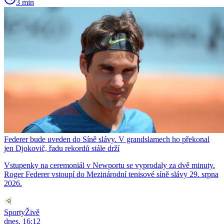
3 min
Federer bude uveden do Síně slávy. V grandslamech ho překonal
jen Djokovič, řadu rekordů stále drží
Vstupenky na ceremoniál v Newportu se vyprodaly za dvě minuty.
Roger Federer vstoupí do Mezinárodní tenisové síně slávy 29. srpna
2026.
SportyŽivě
dnes, 16:12