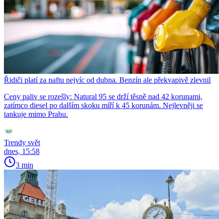
Řidiči platí za naftu nejvíc od dubna. Benzín ale překvapivě zlevnil
Ceny paliv se rozešly: Natural 95 se drží těsně nad 42 korunami,
zatímco diesel po dalším skoku míří k 45 korunám. Nejlevněji se
tankuje mimo Prahu.
Trendy svět
dnes, 15:58
3 min