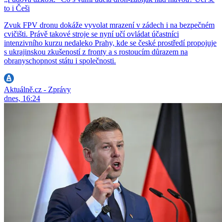
to i Češi
Zvuk FPV dronu dokáže vyvolat mrazení v zádech i na bezpečném
cvičišti. Právě takové stroje se nyní učí ovládat účastníci
intenzivního kurzu nedaleko Prahy, kde se české prostředí propojuje
s ukrajinskou zkušeností z fronty a s rostoucím důrazem na
obranyschopnost státu i společnosti.
Aktuálně.cz - Zprávy
dnes, 16:24