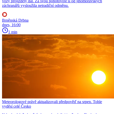
vozy projížděly dál. Za svou pohotovost si od jihomoravských
záchranářů vysloužila netradiční odměnu.
Brněnská Drbna
dnes, 16:00
1 min
Meteorologové právě aktualizovali předpověď na srpen. Tohle
vyděsí celé Česko