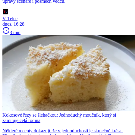
úpravy scénáře i posměch vědců.
V Telce
dnes, 16:28
3 min
Kokosové řezy se šlehačkou: Jednoduchý moučník, který si
zamiluje celá rodina
Některé recepty dokazují, že v jednoduchosti je skutečně krása.