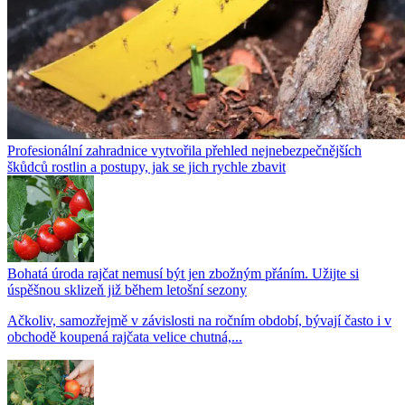
Profesionální zahradnice vytvořila přehled nejnebezpečnějších
škůdců rostlin a postupy, jak se jich rychle zbavit
Bohatá úroda rajčat nemusí být jen zbožným přáním. Užijte si
úspěšnou sklizeň již během letošní sezony
Ačkoliv, samozřejmě v závislosti na ročním období, bývají často i v
obchodě koupená rajčata velice chutná,...