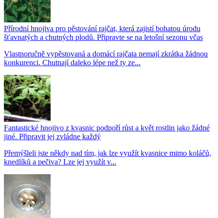
Přírodní hnojiva pro pěstování rajčat, která zajistí bohatou úrodu
šťavnatých a chutných plodů. Připravte se na letošní sezonu včas
Vlastnoručně vypěstovaná a domácí rajčata nemají zkrátka žádnou
konkurenci. Chutnají daleko lépe než ty ze...
Fantastické hnojivo z kvasnic podpoří růst a květ rostlin jako žádné
jiné. Připravit jej zvládne každý
Přemýšleli jste někdy nad tím, jak lze využít kvasnice mimo koláčů,
knedlíků a pečiva? Lze jej využít v...