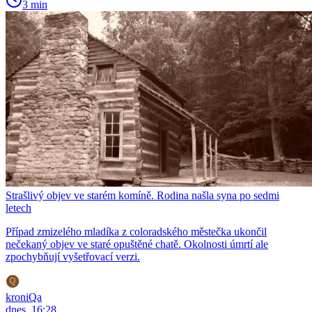
3 min
Strašlivý objev ve starém komíně. Rodina našla syna po sedmi
letech
Případ zmizelého mladíka z coloradského městečka ukončil
nečekaný objev ve staré opuštěné chatě. Okolnosti úmrtí ale
zpochybňují vyšetřovací verzi.
kroniQa
dnes, 16:28