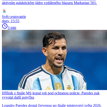
aktivním galaktickém jádru vzdáleného blazaru Markarian 501.
Svět cestovatele
dnes, 15:55
3 min
Hříšník z finále MS kopal roh pod ochranou policie. Paredes pak
vyvolal další potyčku
Leandro Paredes dostal červenou po finále mistrovství světa 2026.