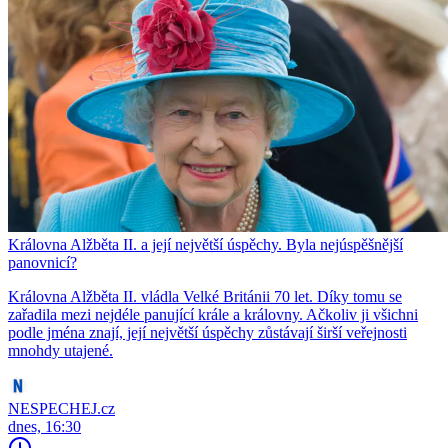
Královna Alžběta II. a její největší úspěchy. Byla nejúspěšnější
panovnicí?
Královna Alžběta II. vládla Velké Británii 70 let. Díky tomu se
zařadila mezi nejdéle panující krále a královny. Ačkoliv ji všichni
podle jména znají, její největší úspěchy zůstávají širší veřejnosti
mnohdy utajené.
NESPECHEJ.cz
dnes, 16:30