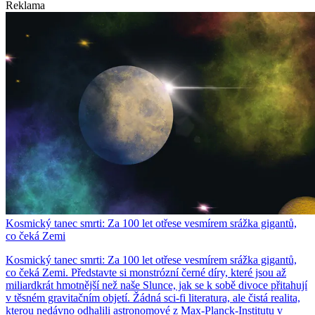
Reklama
Kosmický tanec smrti: Za 100 let otřese vesmírem srážka gigantů,
co čeká Zemi
Kosmický tanec smrti: Za 100 let otřese vesmírem srážka gigantů,
co čeká Zemi. Představte si monstrózní černé díry, které jsou až
miliardkrát hmotnější než naše Slunce, jak se k sobě divoce přitahují
v těsném gravitačním objetí. Žádná sci-fi literatura, ale čistá realita,
kterou nedávno odhalili astronomové z Max-Planck-Institutu v