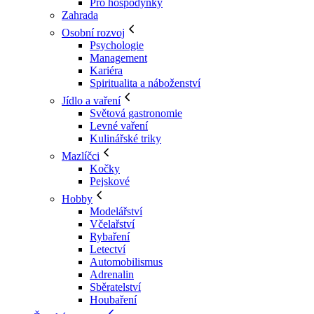
Pro hospodyňky
Zahrada
Osobní rozvoj
Psychologie
Management
Kariéra
Spiritualita a náboženství
Jídlo a vaření
Světová gastronomie
Levné vaření
Kulinářské triky
Mazlíčci
Kočky
Pejskové
Hobby
Modelářství
Včelařství
Rybaření
Letectví
Automobilismus
Adrenalin
Sběratelství
Houbaření