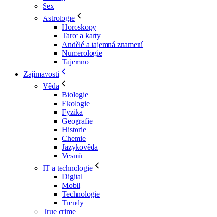
Sex
Astrologie
Horoskopy
Tarot a karty
Andělé a tajemná znamení
Numerologie
Tajemno
Zajímavosti
Věda
Biologie
Ekologie
Fyzika
Geografie
Historie
Chemie
Jazykověda
Vesmír
IT a technologie
Digital
Mobil
Technologie
Trendy
True crime