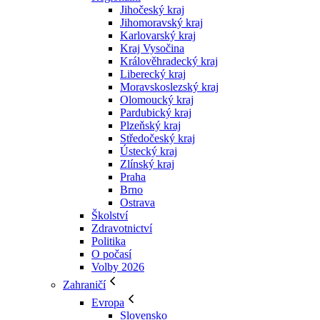
Jihočeský kraj
Jihomoravský kraj
Karlovarský kraj
Kraj Vysočina
Králověhradecký kraj
Liberecký kraj
Moravskoslezský kraj
Olomoucký kraj
Pardubický kraj
Plzeňský kraj
Středočeský kraj
Ústecký kraj
Zlínský kraj
Praha
Brno
Ostrava
Školství
Zdravotnictví
Politika
O počasí
Volby 2026
Zahraničí
Evropa
Slovensko