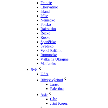
Francie
Chorvatsko
Island
Itálie
Německo
Polsko
Rakousko
Řecko
Rusko
Španělsko
Švédsko
Velká Británie
Rumunsko
Válka na Ukrajině
Maďarsko
Svět
USA
Blízký východ
Izrael
Palestina
Asie
Čína
Jižní Korea