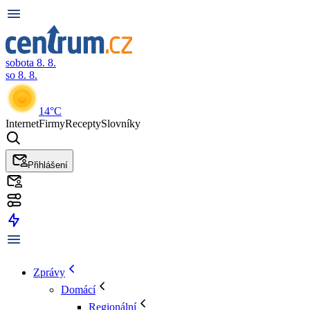
sobota 8. 8.
so 8. 8.
14°C
Internet
Firmy
Recepty
Slovníky
Přihlášení
Zprávy
Domácí
Regionální