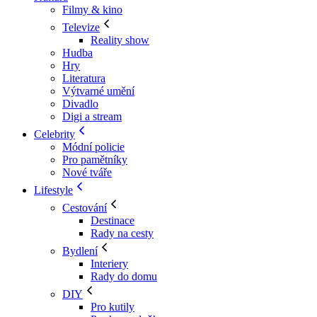
Filmy & kino
Televize
Reality show
Hudba
Hry
Literatura
Výtvarné umění
Divadlo
Digi a stream
Celebrity
Módní policie
Pro pamětníky
Nové tváře
Lifestyle
Cestování
Destinace
Rady na cesty
Bydlení
Interiery
Rady do domu
DIY
Pro kutily