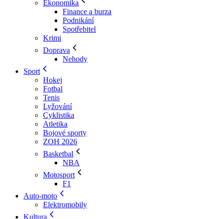
Ekonomika
Finance a burza
Podnikání
Spotřebitel
Krimi
Doprava
Nehody
Sport
Hokej
Fotbal
Tenis
Lyžování
Cyklistika
Atletika
Bojové sporty
ZOH 2026
Basketbal
NBA
Motosport
F1
Auto-moto
Elektromobily
Kultura