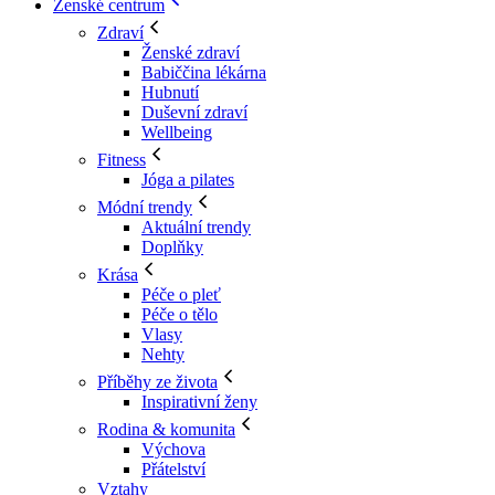
Ženské centrum
Zdraví
Ženské zdraví
Babiččina lékárna
Hubnutí
Duševní zdraví
Wellbeing
Fitness
Jóga a pilates
Módní trendy
Aktuální trendy
Doplňky
Krása
Péče o pleť
Péče o tělo
Vlasy
Nehty
Příběhy ze života
Inspirativní ženy
Rodina & komunita
Výchova
Přátelství
Vztahy