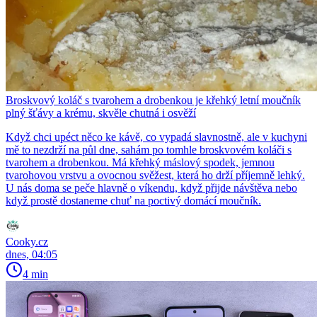
Broskvový koláč s tvarohem a drobenkou je křehký letní moučník
plný šťávy a krému, skvěle chutná i osvěží
Když chci upéct něco ke kávě, co vypadá slavnostně, ale v kuchyni
mě to nezdrží na půl dne, sahám po tomhle broskvovém koláči s
tvarohem a drobenkou. Má křehký máslový spodek, jemnou
tvarohovou vrstvu a ovocnou svěžest, která ho drží příjemně lehký.
U nás doma se peče hlavně o víkendu, když přijde návštěva nebo
když prostě dostaneme chuť na poctivý domácí moučník.
Cooky.cz
dnes, 04:05
4 min