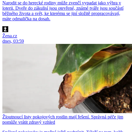
Narodit se do herecké rodiny může zvenčí vypadat jako výhra v
loterii. Dveře do zákulisí jsou otevřené, známé tváře jsou součástí
běžného života a svět, ke kterému se jiní složitě propracovávají,
máte odmalička na dosah.
Žena.cz
dnes, 03:59
Žloutnoucí listy pokojových rostlin mají řešení. Správná péče jim
pomůže vrátit zdravý vzhled