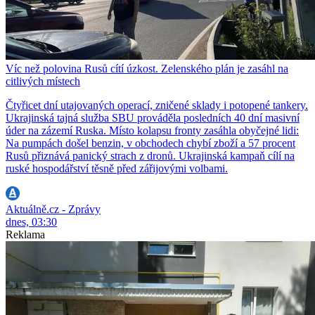
Víc než polovina Rusů cítí úzkost. Zelenského plán je zasáhl na
citlivých místech
Čtyřicet dní utajovaných operací, zničené sklady i potopené tankery.
Ukrajinská tajná služba SBU prováděla posledních 40 dní masivní
úder na zázemí Ruska. Místo kolapsu fronty zasáhla obyčejné lidi:
Na pumpách došel benzin, v obchodech chybí zboží a 57 procent
Rusů přiznává panický strach z dronů. Ukrajinská kampaň cílí na
ruské hospodářství těsně před zářijovými volbami.
Aktuálně.cz - Zprávy
dnes, 03:30
Reklama