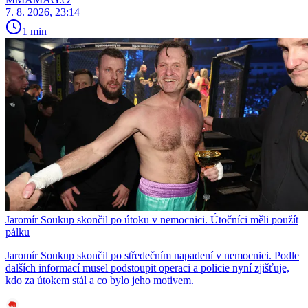
7. 8. 2026, 23:14
1 min
Jaromír Soukup skončil po útoku v nemocnici. Útočníci měli použít
pálku
Jaromír Soukup skončil po středečním napadení v nemocnici. Podle
dalších informací musel podstoupit operaci a policie nyní zjišťuje,
kdo za útokem stál a co bylo jeho motivem.