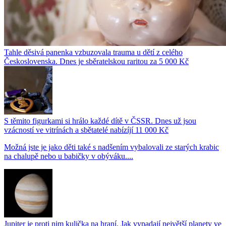
Tahle děsivá panenka vzbuzovala trauma u dětí z celého
Československa. Dnes je sběratelskou raritou za 5 000 Kč
S těmito figurkami si hrálo každé dítě v ČSSR. Dnes už jsou
vzácností ve vitrínách a sbětatelé nabízíjí 11 000 Kč
Možná jste je jako děti také s nadšením vybalovali ze starých krabic
na chalupě nebo u babičky v obýváku....
Jupiter je proti nim kulička na hraní. Jak vypadají největší planety ve