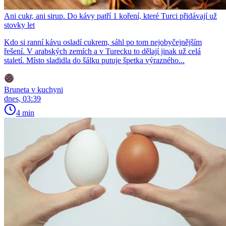
Ani cukr, ani sirup. Do kávy patří 1 koření, které Turci přidávají už
stovky let
Kdo si ranní kávu osladí cukrem, sáhl po tom nejobyčejnějším
řešení. V arabských zemích a v Turecku to dělají jinak už celá
staletí. Místo sladidla do šálku putuje špetka výrazného...
Bruneta v kuchyni
dnes, 03:39
4 min