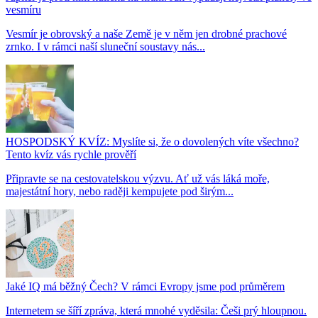
vesmíru
Vesmír je obrovský a naše Země je v něm jen drobné prachové
zrnko. I v rámci naší sluneční soustavy nás...
HOSPODSKÝ KVÍZ: Myslíte si, že o dovolených víte všechno?
Tento kvíz vás rychle prověří
Připravte se na cestovatelskou výzvu. Ať už vás láká moře,
majestátní hory, nebo raději kempujete pod širým...
Jaké IQ má běžný Čech? V rámci Evropy jsme pod průměrem
Internetem se šíří zpráva, která mnohé vyděsila: Češi prý hloupnou.