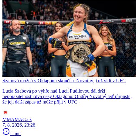
Szabová možná v Oktagonu skončila. Novotný ji už vidí v UFC
Lucia Szabová po výhře nad Lucií Pudilovou dál drží
neporazitelnost i dva pásy Oktagonu. Ondřej Novotný teď připustil,
že její další zápas už může přijít v UFC.
MMAMAG.cz
7. 8. 2026, 23:26
1 min