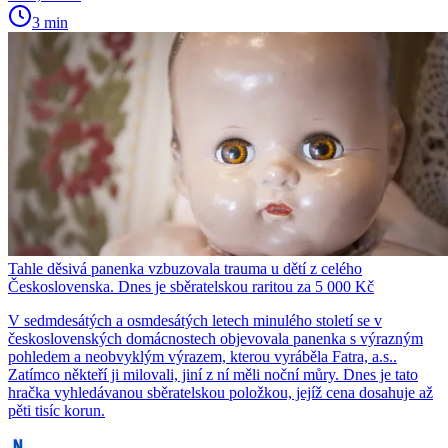
3 min
Tahle děsivá panenka vzbuzovala trauma u dětí z celého
Československa. Dnes je sběratelskou raritou za 5 000 Kč
V sedmdesátých a osmdesátých letech minulého století se v
československých domácnostech objevovala panenka s výrazným
pohledem a neobvyklým výrazem, kterou vyráběla Fatra, a.s..
Zatímco někteří ji milovali, jiní z ní měli noční můry. Dnes je tato
hračka vyhledávanou sběratelskou položkou, jejíž cena dosahuje až
pěti tisíc korun.