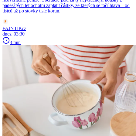
padesátých let ochotni zaplatit částky, ze kterých se točí hlava – od
tisíců až po stovky tisíc korun.
FAJNTIP.cz
dnes, 03:30
3 min