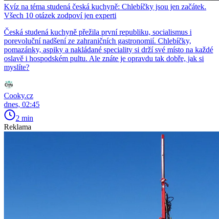
Kvíz na téma studená česká kuchyně: Chlebíčky jsou jen začátek.
Všech 10 otázek zodpoví jen experti
Česká studená kuchyně přežila první republiku, socialismus i
porevoluční nadšení ze zahraničních gastronomií. Chlebíčky,
pomazánky, aspiky a nakládané speciality si drží své místo na každé
oslavě i hospodském pultu. Ale znáte je opravdu tak dobře, jak si
myslíte?
Cooky.cz
dnes, 02:45
2 min
Reklama