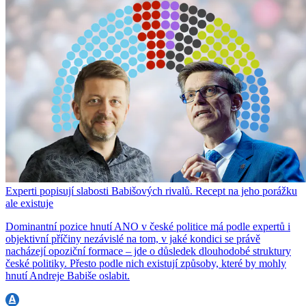
Experti popisují slabosti Babišových rivalů. Recept na jeho porážku
ale existuje
Dominantní pozice hnutí ANO v české politice má podle expertů i
objektivní příčiny nezávislé na tom, v jaké kondici se právě
nacházejí opoziční formace – jde o důsledek dlouhodobé struktury
české politiky. Přesto podle nich existují způsoby, které by mohly
hnutí Andreje Babiše oslabit.