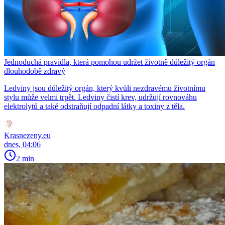
Jednoduchá pravidla, která pomohou udržet životně důležitý orgán
dlouhodobě zdravý
Ledviny jsou důležitý orgán, který kvůli nezdravému životnímu
stylu může velmi trpět. Ledviny čistí krev, udržují rovnováhu
elektrolytů a také odstraňují odpadní látky a toxiny z těla.
Krasnezeny.eu
dnes, 04:06
2 min