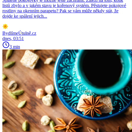
Spálené pokojovky je možné ještě zachránit. Záleží na tom, kolik
listů zbylo a v jakém stavu je kořenový systém. Pěstujete pokojové
rostliny na okenním parapetu? Pak se vám může někdy stát, že
dojde ke spálení jejich...
BydlímeÚtulně.cz
dnes, 03:51
3 min