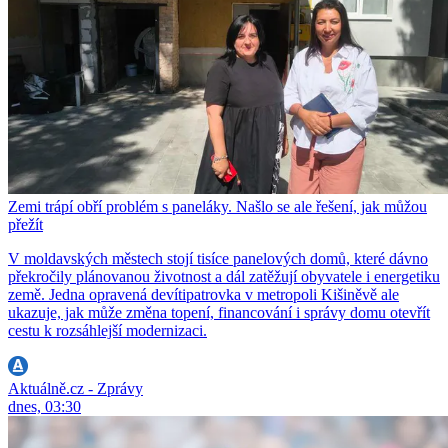
Zemi trápí obří problém s paneláky. Našlo se ale řešení, jak můžou
přežít
V moldavských městech stojí tisíce panelových domů, které dávno
překročily plánovanou životnost a dál zatěžují obyvatele i energetiku
země. Jedna opravená devítipatrovka v metropoli Kišiněvě ale
ukazuje, jak může změna topení, financování i správy domu otevřít
cestu k rozsáhlejší modernizaci.
Aktuálně.cz - Zprávy
dnes, 03:30