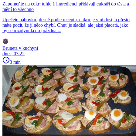
Zapomeňte na cukr: tuhle 1 ingredienci přidávají cukráři do těsta a
mění to všechno
Upečete bábovku přesně podle receptu, cukru je v ní dost, a přesto
máte pocit, že jí něco chybí. Chuť je sladká, ale jaksi placatá, jako
by se rozplynula do prázdna....
Bruneta v kuchyni
dnes, 03:22
3 min