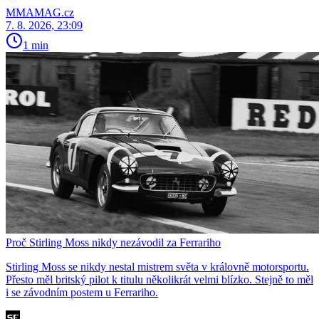
MMAMAG.cz
7. 8. 2026, 23:09
1 min
Proč Stirling Moss nikdy nezávodil za Ferrariho
Stirling Moss se nikdy nestal mistrem světa v královně motorsportu.
Přesto měl britský pilot k titulu několikrát velmi blízko. Stejně to měl
i se závodním postem u Ferrariho.