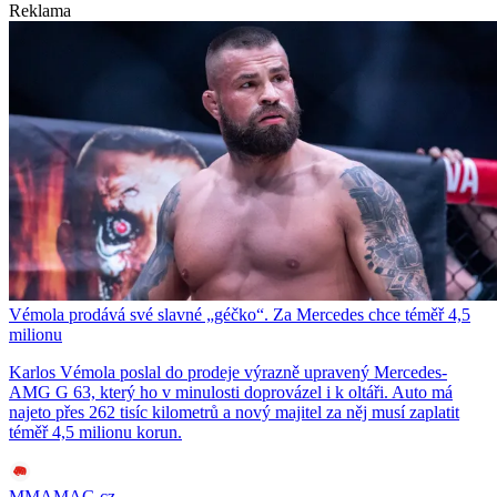
Reklama
Vémola prodává své slavné „géčko“. Za Mercedes chce téměř 4,5
milionu
Karlos Vémola poslal do prodeje výrazně upravený Mercedes-
AMG G 63, který ho v minulosti doprovázel i k oltáři. Auto má
najeto přes 262 tisíc kilometrů a nový majitel za něj musí zaplatit
téměř 4,5 milionu korun.
MMAMAG.cz