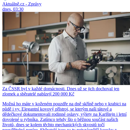
Aktuálně.cz - Zprávy
dnes, 03:30
Za ČSSR byl v každé domácnosti. Dnes už se jich dochoval jen
zlomek a sběratelé nabízejí 200 000 Kč
Možná ho máte v koženém pouzdře na dně skříně nebo v krabici na
půdě i vy. Elegantní kovový přístroj, se kterým naši tátové a
dědečkové dokumentovali rodinné oslavy, výlety na Karlštejn i letní
dovolené u rybníka. Zatímco tehdy šlo o běžnou součást našich
životů, dnes se kolem těchto mechanických skvostů točí
neuvěřitelné peníze. Sběratelé jsou za ty nejvzácnější kousky z