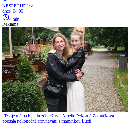
NESPECHEJ.cz
dnes, 04:00
4 min
Reklama
„Tvoje máma byla hezčí než ty.“ Amelie Pokorná Zedníčková
popsala nekonečné srovnávání s maminkou Lucií