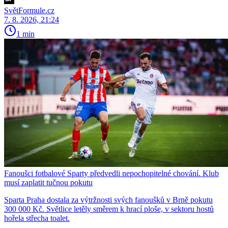
SvětFormule.cz
7. 8. 2026, 21:24
1 min
Fanoušci fotbalové Sparty předvedli nepochopitelné chování. Klub
musí zaplatit tučnou pokutu
Sparta Praha dostala za výtržnosti svých fanoušků v Brně pokutu
300 000 Kč. Světlice letěly směrem k hrací ploše, v sektoru hostů
hořela střecha toalet.