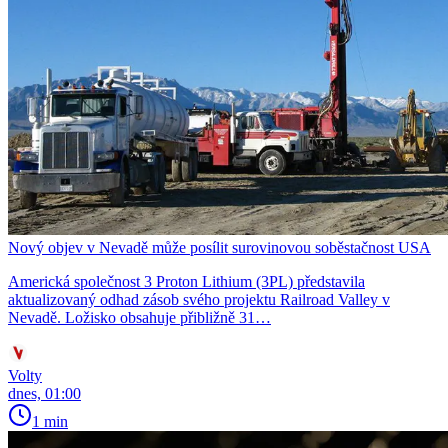
Nový objev v Nevadě může posílit surovinovou soběstačnost USA
Americká společnost 3 Proton Lithium (3PL) představila
aktualizovaný odhad zásob svého projektu Railroad Valley v
Nevadě. Ložisko obsahuje přibližně 31…
Volty
dnes, 01:00
1 min