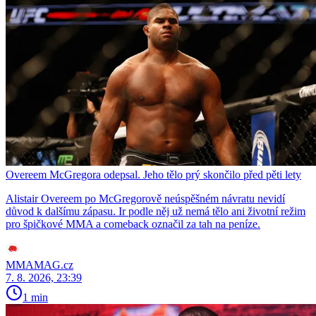
Overeem McGregora odepsal. Jeho tělo prý skončilo před pěti lety
Alistair Overeem po McGregorově neúspěšném návratu nevidí
důvod k dalšímu zápasu. Ir podle něj už nemá tělo ani životní režim
pro špičkové MMA a comeback označil za tah na peníze.
MMAMAG.cz
7. 8. 2026, 23:39
1 min