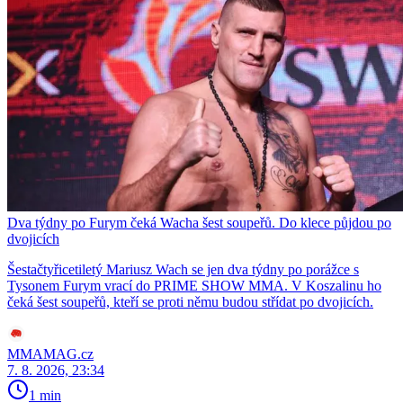
Dva týdny po Furym čeká Wacha šest soupeřů. Do klece půjdou po
dvojicích
Šestačtyřicetiletý Mariusz Wach se jen dva týdny po porážce s
Tysonem Furym vrací do PRIME SHOW MMA. V Koszalinu ho
čeká šest soupeřů, kteří se proti němu budou střídat po dvojicích.
MMAMAG.cz
7. 8. 2026, 23:34
1 min