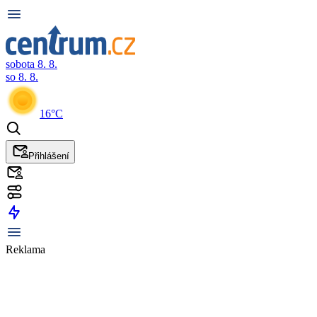
sobota 8. 8.
so 8. 8.
16°C
Přihlášení
Reklama