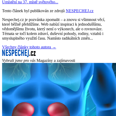
Umístění na 37. místě světového...
Tento článek byl publikován ze zdrojů
NESPECHEJ.cz
Nespechej.cz je pozvánka zpomalit – a znovu si všimnout věcí,
které běžně přehlížíme. Web nabízí inspiraci k jednoduššímu,
vědomějšímu životu, který není o výkonech, ale o rovnováze.
Témata se točí kolem zdraví, duševní pohody, rodiny, vztahů i
smysluplného využití času. Namísto radikálních změn...
Všechny články tohoto autora →
Vybrali jsme pro vás
Magazíny a zajímavosti