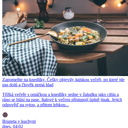
Zapomeňte na knedlíky. Češky objevily italskou večeři, po které jde
pas dolů a člověk nemá hlad
Těžká večeře s omáčkou a knedlíky sedne v žaludku jako cihla a
ráno se hlásí na pase. Italové k večeru přistupují úplně jinak. Jejich
odpověď na sytou, a přitom lehkou...
Bruneta v kuchyni
dnes, 04:02