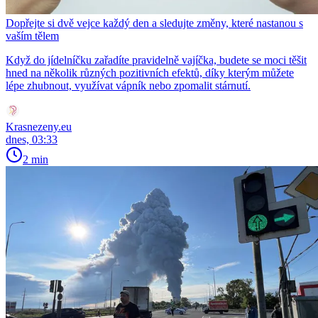
Dopřejte si dvě vejce každý den a sledujte změny, které nastanou s
vaším tělem
Když do jídelníčku zařadíte pravidelně vajíčka, budete se moci těšit
hned na několik různých pozitivních efektů, díky kterým můžete
lépe zhubnout, využívat vápník nebo zpomalit stárnutí.
Krasnezeny.eu
dnes, 03:33
2 min