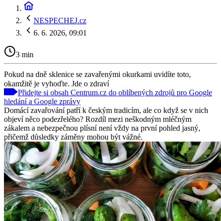
NESPECHEJ.cz
6. 6. 2026, 09:01
3 min
Pokud na dně sklenice se zavařenými okurkami uvidíte toto,
okamžitě je vyhoďte. Jde o zdraví
Přidejte si obsah Centrum.cz do oblíbených zdrojů pro Google
hledání a Google zprávy
Domácí zavařování patří k českým tradicím, ale co když se v nich
objeví něco podezřelého? Rozdíl mezi neškodným mléčným
zákalem a nebezpečnou plísní není vždy na první pohled jasný,
přičemž důsledky záměny mohou být vážné.