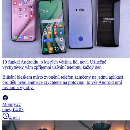
10 funkcí Androidu, o kterých většina lidí neví. Užitečné
vychytávky vám zpříjemní užívání telefonu každý den
Blikání bleskem místo zvonění, telefon zamčený na jednu aplikaci
pro děti nebo animace zrychlené na polovinu, to vše Android umí
rovnou z výroby.
Mobify.cz
dnes, 04:03
4 min