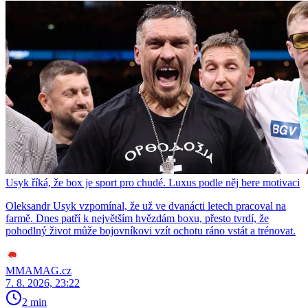
Usyk říká, že box je sport pro chudé. Luxus podle něj bere motivaci
Oleksandr Usyk vzpomínal, že už ve dvanácti letech pracoval na
farmě. Dnes patří k největším hvězdám boxu, přesto tvrdí, že
pohodlný život může bojovníkovi vzít ochotu ráno vstát a trénovat.
MMAMAG.cz
7. 8. 2026, 23:22
2 min