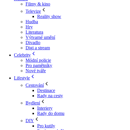
Filmy & kino
Televize
Reality show
Hudba
Hry
Literatura
Výtvarné umění
Divadlo
Digi a stream
Celebrity
Módní policie
Pro pamětníky
Nové tváře
Lifestyle
Cestování
Destinace
Rady na cesty
Bydlení
Interiery
Rady do domu
DIY
Pro kutily