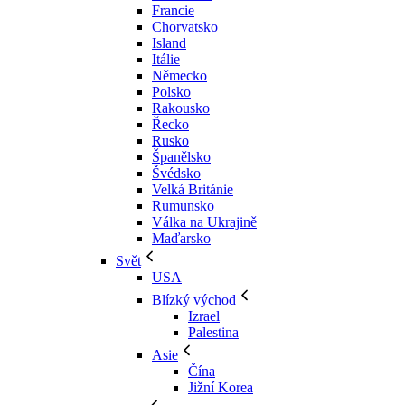
Francie
Chorvatsko
Island
Itálie
Německo
Polsko
Rakousko
Řecko
Rusko
Španělsko
Švédsko
Velká Británie
Rumunsko
Válka na Ukrajině
Maďarsko
Svět
USA
Blízký východ
Izrael
Palestina
Asie
Čína
Jižní Korea