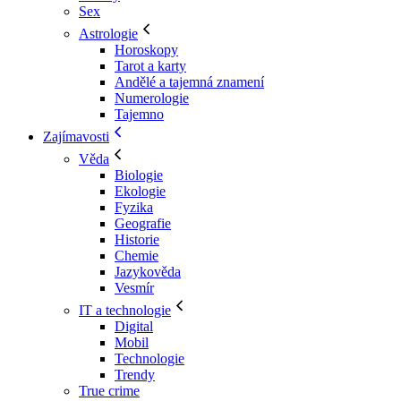
Sex
Astrologie
Horoskopy
Tarot a karty
Andělé a tajemná znamení
Numerologie
Tajemno
Zajímavosti
Věda
Biologie
Ekologie
Fyzika
Geografie
Historie
Chemie
Jazykověda
Vesmír
IT a technologie
Digital
Mobil
Technologie
Trendy
True crime