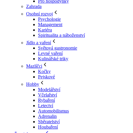
Pro hospodyňky
Zahrada
Osobní rozvoj
Psychologie
Management
Kariéra
Spiritualita a náboženství
Jídlo a vaření
Světová gastronomie
Levné vaření
Kulinářské triky
Mazlíčci
Kočky
Pejskové
Hobby
Modelářství
Včelařství
Rybaření
Letectví
Automobilismus
Adrenalin
Sběratelství
Houbaření