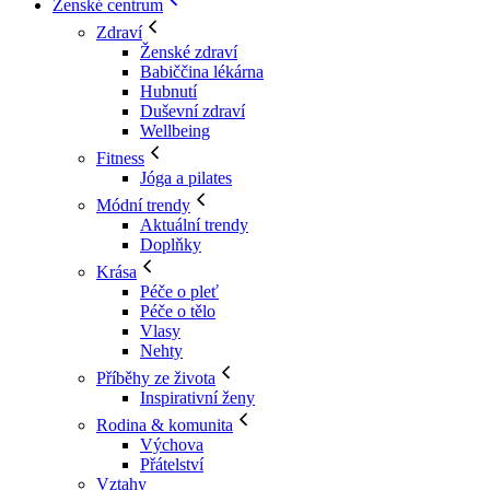
Ženské centrum
Zdraví
Ženské zdraví
Babiččina lékárna
Hubnutí
Duševní zdraví
Wellbeing
Fitness
Jóga a pilates
Módní trendy
Aktuální trendy
Doplňky
Krása
Péče o pleť
Péče o tělo
Vlasy
Nehty
Příběhy ze života
Inspirativní ženy
Rodina & komunita
Výchova
Přátelství
Vztahy