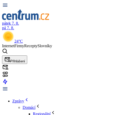
pátek 7. 8.
pá 7. 8.
24°C
Internet
Firmy
Recepty
Slovníky
Přihlášení
Zprávy
Domácí
Regionální