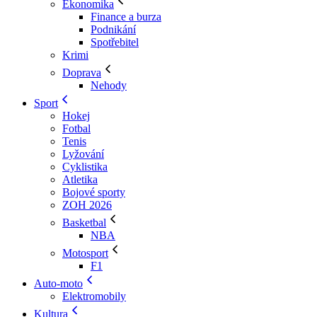
Ekonomika
Finance a burza
Podnikání
Spotřebitel
Krimi
Doprava
Nehody
Sport
Hokej
Fotbal
Tenis
Lyžování
Cyklistika
Atletika
Bojové sporty
ZOH 2026
Basketbal
NBA
Motosport
F1
Auto-moto
Elektromobily
Kultura