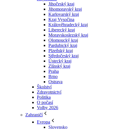
Jihočeský kraj
Jihomoravský kraj
Karlovarský kraj
Kraj Vysočina
Králověhradecký kraj
Liberecký kraj
Moravskoslezský kraj
Olomoucký kraj
Pardubický kraj
Plzeňský kraj
Středočeský kraj
Ústecký kraj
Zlínský kraj
Praha
Brno
Ostrava
Školství
Zdravotnictví
Politika
O počasí
Volby 2026
Zahraničí
Evropa
Slovensko