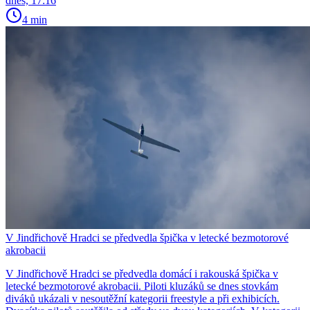
dnes, 17:16
4 min
V Jindřichově Hradci se předvedla špička v letecké bezmotorové
akrobacii
V Jindřichově Hradci se předvedla domácí i rakouská špička v
letecké bezmotorové akrobacii. Piloti kluzáků se dnes stovkám
diváků ukázali v nesoutěžní kategorii freestyle a při exhibicích.