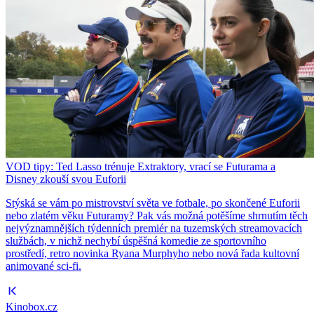
VOD tipy: Ted Lasso trénuje Extraktory, vrací se Futurama a
Disney zkouší svou Euforii
Stýská se vám po mistrovství světa ve fotbale, po skončené Euforii
nebo zlatém věku Futuramy? Pak vás možná potěšíme shrnutím těch
nejvýznamnějších týdenních premiér na tuzemských streamovacích
službách, v nichž nechybí úspěšná komedie ze sportovního
prostředí, retro novinka Ryana Murphyho nebo nová řada kultovní
animované sci-fi.
Kinobox.cz