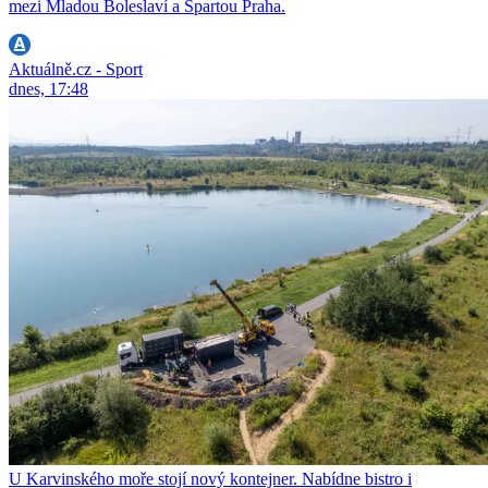
mezi Mladou Boleslaví a Spartou Praha.
Aktuálně.cz - Sport
dnes, 17:48
U Karvinského moře stojí nový kontejner. Nabídne bistro i