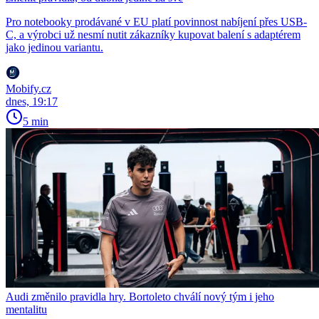
Pro notebooky prodávané v EU platí povinnost nabíjení přes USB-
C, a výrobci už nesmí nutit zákazníky kupovat balení s adaptérem
jako jedinou variantu.
Mobify.cz
dnes, 19:17
5 min
Audi změnilo pravidla hry. Bortoleto chválí nový tým i jeho
mentalitu