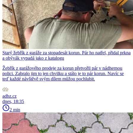
Starý žebřík z garáže za stopadesát korun. Pár ho natřel, přidal prkna
a obývák vypadá jako z katalogu
Žebřík z garážového prodeje za korun přetvořil pár v nádhernou
polici. Zabralo jim to jen chvilku a stálo je to pár korun. Navíc se
teď každé návštěvě svým dílem můžou pochlubit.
adbz.cz
dnes, 18:35
2 min