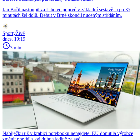
Jan Bořil nastoupil za Liberec poprvé v základní sestavě, a po 35
minutách šel dolů. Debut v Brně skončil nuceným střídáním.
SportyŽivě
dnes, 19:19
3 min
Nabíječku už v krabici notebooku nenajdete. EU donutila výrobce
změnit pravidla, od dubna jedině za své