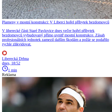
Plameny v mostní konstrukci: V Liberci hořel příbytek bezdomovců
V liberecké části Staré Pavlovice dnes večer hořel příbytek
bezdomovců vybudovaný přímo uvnitř mostní konstrukce. Zásah
profesionálních jednotek zamezil dalším škodám a požár se podařilo
rychle zlikvidovat.
Liberecká Drbna
dnes, 18:52
1 min
Reklama