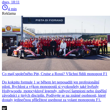
dnes, 18:11
4 min
Reklama
Co mají společného Pitt, Cruise a Rossi? Všichni řídili monopost F1
Do kokpitu formule 1 se během let neposadili jen profesionální
piloti. Rychlost a výkon monopostů si vyzkoušely také hvězdy
Hollywoodu, motocyklové legendy, rallyoví šampioni nebo úspěšní
závodníci z jiných disciplín. Podívejte se na známé osobnosti, které
dostaly jedinečnou příležitost usednout za volant monopostu F1.