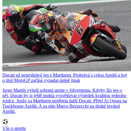
Ducati už neprohrává jen s Martínem. Prohrává s celou Aprilií a boj
o titul MotoGP začíná vypadat úplně jinak
Jorge Martín vyhrál sobotní sprint v Silverstonu. Kdyby šlo jen o
něj, Ducati by si ještě mohla vysvětlovat výsledek kvalitou jednoho
jezdce. Jenže za Martínem nepřijela další Ducati. Přijel Ai Ogura na
Trackhouse Aprilii. A za ním Marco Bezzecchi na druhé tovární
Aprilii.
Vše o sportu