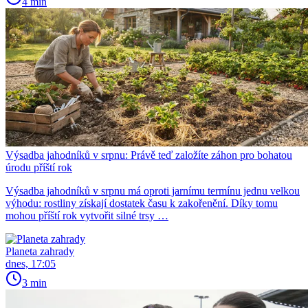
4 min
Výsadba jahodníků v srpnu: Právě teď založíte záhon pro bohatou
úrodu příští rok
Výsadba jahodníků v srpnu má oproti jarnímu termínu jednu velkou
výhodu: rostliny získají dostatek času k zakořenění. Díky tomu
mohou příští rok vytvořit silné trsy …
Planeta zahrady
dnes, 17:05
3 min