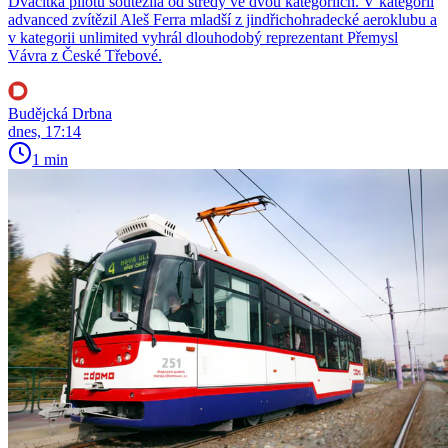
Dvacítka pilotů soutěžila od středy ve dvou kategoriích. V kategorii
advanced zvítězil Aleš Ferra mladší z jindřichohradecké aeroklubu a
v kategorii unlimited vyhrál dlouhodobý reprezentant Přemysl
Vávra z České Třebové.
Budějcká Drbna
dnes, 17:14
1 min