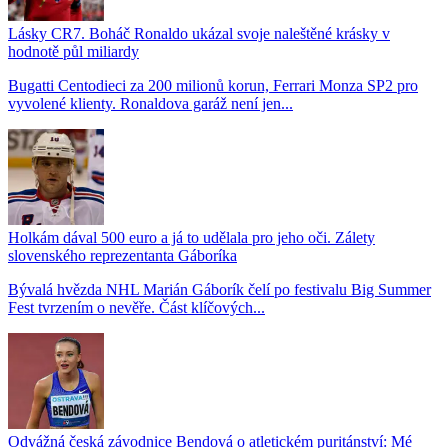
Lásky CR7. Boháč Ronaldo ukázal svoje naleštěné krásky v
hodnotě půl miliardy
Bugatti Centodieci za 200 milionů korun, Ferrari Monza SP2 pro
vyvolené klienty. Ronaldova garáž není jen...
Holkám dával 500 euro a já to udělala pro jeho oči. Zálety
slovenského reprezentanta Gáboríka
Bývalá hvězda NHL Marián Gáborík čelí po festivalu Big Summer
Fest tvrzením o nevěře. Část klíčových...
Odvážná česká závodnice Bendová o atletickém puritánství: Mé