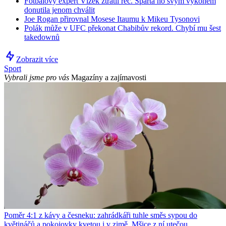
Fotbalový expert Vízek ztratil řeč. Sparta ho svým výkonem
donutila jenom chválit
Joe Rogan přirovnal Mosese Itaumu k Mikeu Tysonovi
Polák může v UFC překonat Chabibův rekord. Chybí mu šest
takedownů
Zobrazit více
Sport
Vybrali jsme pro vás
Magazíny a zajímavosti
Poměr 4:1 z kávy a česneku: zahrádkáři tuhle směs sypou do
květináčů a pokojovky kvetou i v zimě. Mšice z ní utečou