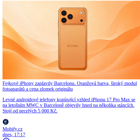
Fejkové iPhony zaplavily Barcelonu. Oranžová barva, široký modul
fotoaparátů a cena zlomek originálu
Levné androidové telefony kopírující vzhled iPhonu 17 Pro Max se
na letošním MWC v Barceloně objevily hned na několika stáncích.
Stojí od necelých 5 000 Kč.
Mobify.cz
dnes, 17:17