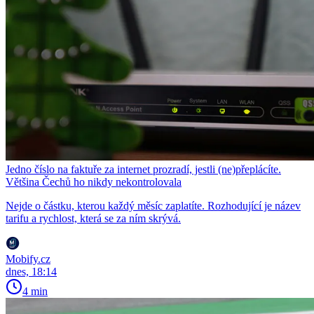
Jedno číslo na faktuře za internet prozradí, jestli (ne)přeplácíte.
Většina Čechů ho nikdy nekontrolovala
Nejde o částku, kterou každý měsíc zaplatíte. Rozhodující je název
tarifu a rychlost, která se za ním skrývá.
Mobify.cz
dnes, 18:14
4 min