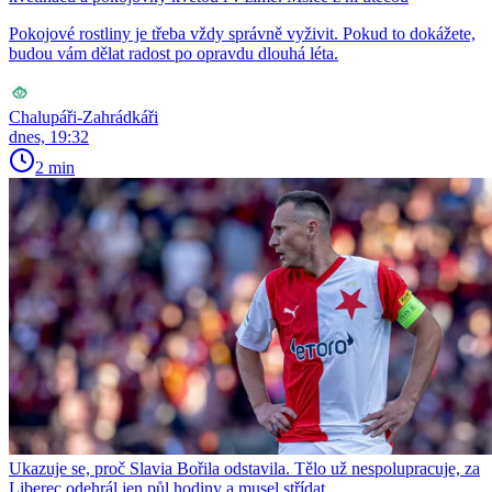
Pokojové rostliny je třeba vždy správně vyživit. Pokud to dokážete,
budou vám dělat radost po opravdu dlouhá léta.
Chalupáři-Zahrádkáři
dnes, 19:32
2 min
Ukazuje se, proč Slavia Bořila odstavila. Tělo už nespolupracuje, za
Liberec odehrál jen půl hodiny a musel střídat