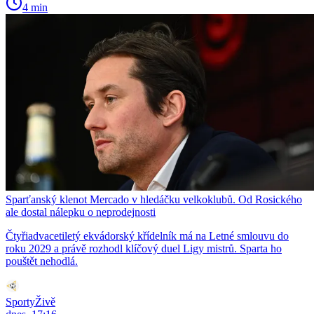
4 min
Sparťanský klenot Mercado v hledáčku velkoklubů. Od Rosického
ale dostal nálepku o neprodejnosti
Čtyřiadvacetiletý ekvádorský křídelník má na Letné smlouvu do
roku 2029 a právě rozhodl klíčový duel Ligy mistrů. Sparta ho
pouštět nehodlá.
SportyŽivě