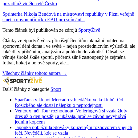
pozadí už vidělo celé Česko
Sprinterka Nikola Bendová na mistrovství republiky v Plzni veřejně
smetla novou příručku EBU pro snímání...
Tento článek byl publikován ze zdrojů
SportyŽivě
Články ze SportyŽivě.cz přinášejí čtenářům aktuální pohled na
sportovní dění doma i ve světě – nejen prostřednictvím výsledků, ale
také díky příběhům, analýzám a pohledu do zákulisí. Obsah se
věnuje široké škále sportů, přičemž silně zastoupený je zejména
fotbal, hokej a bojové sporty, ale...
Všechny články tohoto autora →
Další články z kategorie
Sport
Sparťanský klenot Mercado v hledáčku velkoklubů. Od
Rosického ale dostal nálepku o neprodejnosti
Ventoux měl Tour rozhodnout. Volleringová si vzala žlutý
dres až o den později a ukázala, proč se závod nevyhrává
jedním kopcem
Japonka pobláznila Slováky kouzelným rozhovorem v jejich
řeči. Nevěděli, kde se vzala