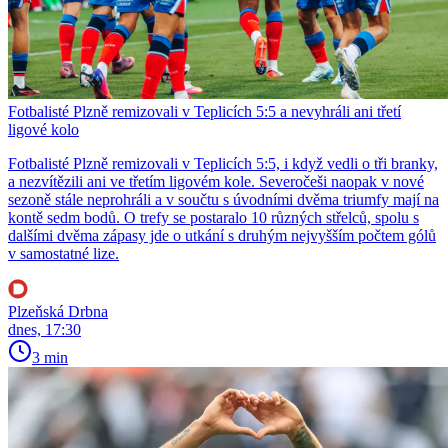
Fotbalisté Plzně remizovali v Teplicích 5:5 a nevyhráli ani třetí
ligové kolo
Fotbalisté Plzně remizovali v Teplicích 5:5, i když vedli o tři branky,
a nezvítězili ani ve třetím ligovém kole. Severočeši naopak v nové
sezoně stále neprohráli a v součtu s úvodními dvěma triumfy mají na
kontě sedm bodů. O trefy se postaralo 10 různých střelců, spolu s
dalšími dvěma zápasy jde o utkání s druhým nejvyšším počtem gólů
v samostatné lize.
Plzeňská Drbna
dnes, 17:30
3 min