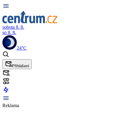
sobota 8. 8.
so 8. 8.
24°C
Přihlášení
Reklama