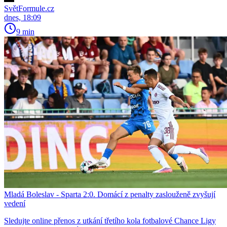
SvětFormule.cz
dnes, 18:09
9 min
Mladá Boleslav - Sparta 2:0. Domácí z penalty zaslouženě zvyšují
vedení
Sledujte online přenos z utkání třetího kola fotbalové Chance Ligy