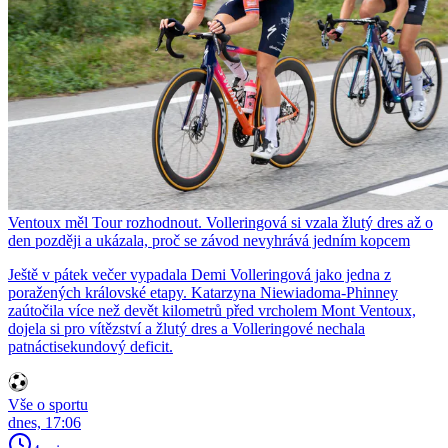
Ventoux měl Tour rozhodnout. Volleringová si vzala žlutý dres až o
den později a ukázala, proč se závod nevyhrává jedním kopcem
Ještě v pátek večer vypadala Demi Volleringová jako jedna z
poražených královské etapy. Katarzyna Niewiadoma-Phinney
zaútočila více než devět kilometrů před vrcholem Mont Ventoux,
dojela si pro vítězství a žlutý dres a Volleringové nechala
patnáctisekundový deficit.
Vše o sportu
dnes, 17:06