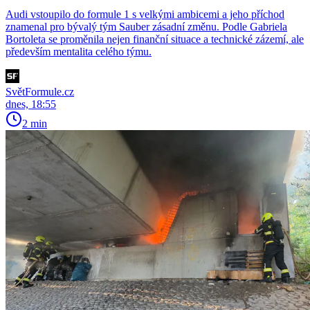
Audi vstoupilo do formule 1 s velkými ambicemi a jeho příchod
znamenal pro bývalý tým Sauber zásadní změnu. Podle Gabriela
Bortoleta se proměnila nejen finanční situace a technické zázemí, ale
především mentalita celého týmu.
SvětFormule.cz
dnes, 18:55
2 min