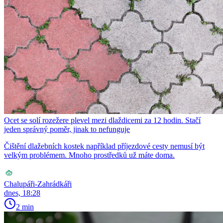
Ocet se solí rozežere plevel mezi dlaždicemi za 12 hodin. Stačí
jeden správný poměr, jinak to nefunguje
Čištění dlažebních kostek například příjezdové cesty nemusí být
velkým problémem. Mnoho prostředků už máte doma.
Chalupáři-Zahrádkáři
dnes, 18:28
2 min