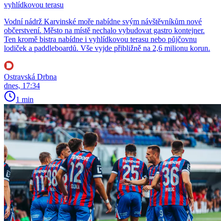
vyhlídkovou terasu
Vodní nádrž Karvinské moře nabídne svým návštěvníkům nové
občerstvení. Město na místě nechalo vybudovat gastro kontejner.
Ten kromě bistra nabídne i vyhlídkovou terasu nebo půjčovnu
lodiček a paddleboardů. Vše vyjde přibližně na 2,6 milionu korun.
Ostravská Drbna
dnes, 17:34
1 min