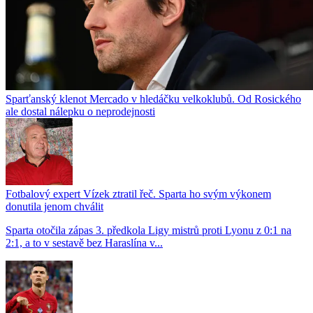
Sparťanský klenot Mercado v hledáčku velkoklubů. Od Rosického
ale dostal nálepku o neprodejnosti
Fotbalový expert Vízek ztratil řeč. Sparta ho svým výkonem
donutila jenom chválit
Sparta otočila zápas 3. předkola Ligy mistrů proti Lyonu z 0:1 na
2:1, a to v sestavě bez Haraslína v...