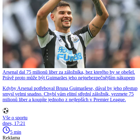
Arsenal dal 75 milionů liber za záložníka, bez kterého by se obešel.
Právě proto může být Guimarães jeho nejnebezpečnějším nákupem
Kdyby Arsenal potřeboval Bruna Guimarãese, dával by jeho přestup
smysl velmi snadno. Chybí vám elitní střední záložník, vezmete 75
milionů liber a koupíte jednoho z nejlepších v Premier League.
Vše o sportu
dnes, 17:21
5 min
Reklama