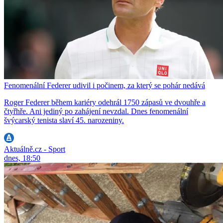
Fenomenální Federer udivil i počinem, za který se pohár nedává
Roger Federer během kariéry odehrál 1750 zápasů ve dvouhře a
čtyřhře. Ani jediný po zahájení nevzdal. Dnes fenomenální
švýcarský tenista slaví 45. narozeniny.
Aktuálně.cz - Sport
dnes, 18:50