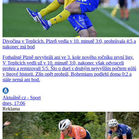
Divočina v Teplicích. Plzeň vedla v 10. minutě 3:0, prohrávala 4:5 a
nakonec má bod
Fotbalisté Plzně nevyhráli ani ve 3. kole nového ročníku první ligy.
V Teplicích vedli už v 10. minutě 3:0, nakonec však odvraceli
prohru a remizovali 5:5. Šlo o duel s druhým nejvyšším počtem gólů
v ligové historii. Zlín opět prohrál, Bohemians podlehl doma 0:2 a
stále nemá ani bod.
Aktuálně.cz - Sport
dnes, 17:06
Reklama