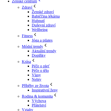
Ženské centrum
Zdraví
Ženské zdraví
Babiččina lékárna
Hubnutí
Duševní zdraví
Wellbeing
Fitness
Jóga a pilates
Módní trendy
Aktuální trendy
Doplňky
Krása
Péče o pleť
Péče o tělo
Vlasy
Nehty
Příběhy ze života
Inspirativní ženy
Rodina & komunita
Výchova
Přátelství
Vztahy