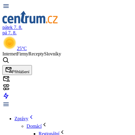
pátek 7. 8.
pá 7. 8.
25°C
Internet
Firmy
Recepty
Slovníky
Přihlášení
Zprávy
Domácí
Regionální