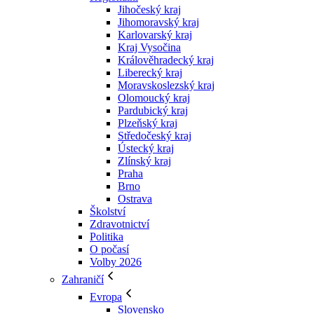
Jihočeský kraj
Jihomoravský kraj
Karlovarský kraj
Kraj Vysočina
Králověhradecký kraj
Liberecký kraj
Moravskoslezský kraj
Olomoucký kraj
Pardubický kraj
Plzeňský kraj
Středočeský kraj
Ústecký kraj
Zlínský kraj
Praha
Brno
Ostrava
Školství
Zdravotnictví
Politika
O počasí
Volby 2026
Zahraničí
Evropa
Slovensko