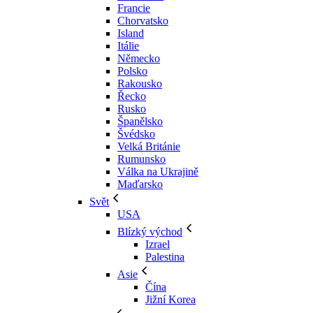
Francie
Chorvatsko
Island
Itálie
Německo
Polsko
Rakousko
Řecko
Rusko
Španělsko
Švédsko
Velká Británie
Rumunsko
Válka na Ukrajině
Maďarsko
Svět
USA
Blízký východ
Izrael
Palestina
Asie
Čína
Jižní Korea