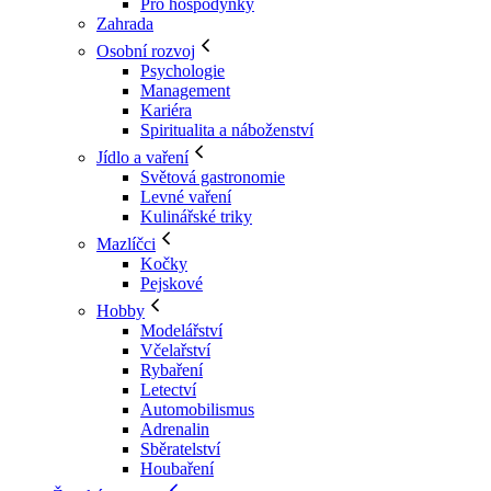
Pro hospodyňky
Zahrada
Osobní rozvoj
Psychologie
Management
Kariéra
Spiritualita a náboženství
Jídlo a vaření
Světová gastronomie
Levné vaření
Kulinářské triky
Mazlíčci
Kočky
Pejskové
Hobby
Modelářství
Včelařství
Rybaření
Letectví
Automobilismus
Adrenalin
Sběratelství
Houbaření