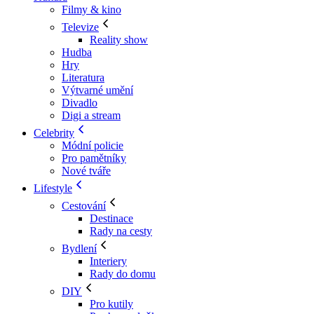
Filmy & kino
Televize
Reality show
Hudba
Hry
Literatura
Výtvarné umění
Divadlo
Digi a stream
Celebrity
Módní policie
Pro pamětníky
Nové tváře
Lifestyle
Cestování
Destinace
Rady na cesty
Bydlení
Interiery
Rady do domu
DIY
Pro kutily