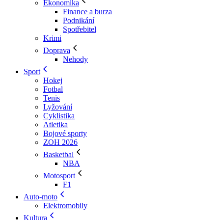
Ekonomika
Finance a burza
Podnikání
Spotřebitel
Krimi
Doprava
Nehody
Sport
Hokej
Fotbal
Tenis
Lyžování
Cyklistika
Atletika
Bojové sporty
ZOH 2026
Basketbal
NBA
Motosport
F1
Auto-moto
Elektromobily
Kultura