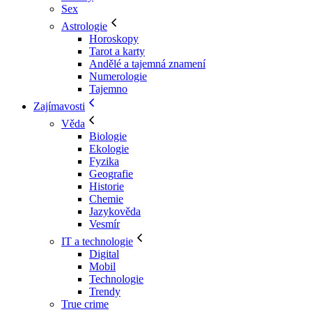
Sex
Astrologie
Horoskopy
Tarot a karty
Andělé a tajemná znamení
Numerologie
Tajemno
Zajímavosti
Věda
Biologie
Ekologie
Fyzika
Geografie
Historie
Chemie
Jazykověda
Vesmír
IT a technologie
Digital
Mobil
Technologie
Trendy
True crime