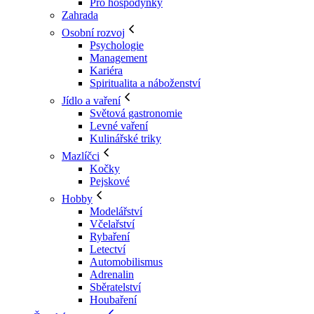
Pro hospodyňky
Zahrada
Osobní rozvoj
Psychologie
Management
Kariéra
Spiritualita a náboženství
Jídlo a vaření
Světová gastronomie
Levné vaření
Kulinářské triky
Mazlíčci
Kočky
Pejskové
Hobby
Modelářství
Včelařství
Rybaření
Letectví
Automobilismus
Adrenalin
Sběratelství
Houbaření