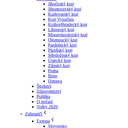
Jihočeský kraj
Jihomoravský kraj
Karlovarský kraj
Kraj Vysočina
Králověhradecký kraj
Liberecký kraj
Moravskoslezský kraj
Olomoucký kraj
Pardubický kraj
Plzeňský kraj
Středočeský kraj
Ústecký kraj
Zlínský kraj
Praha
Brno
Ostrava
Školství
Zdravotnictví
Politika
O počasí
Volby 2026
Zahraničí
Evropa
Slovensko