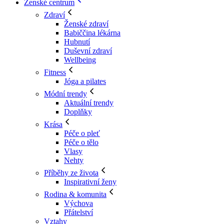
Ženské centrum
Zdraví
Ženské zdraví
Babiččina lékárna
Hubnutí
Duševní zdraví
Wellbeing
Fitness
Jóga a pilates
Módní trendy
Aktuální trendy
Doplňky
Krása
Péče o pleť
Péče o tělo
Vlasy
Nehty
Příběhy ze života
Inspirativní ženy
Rodina & komunita
Výchova
Přátelství
Vztahy