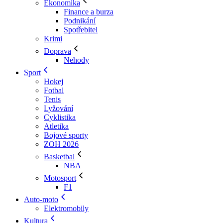
Ekonomika
Finance a burza
Podnikání
Spotřebitel
Krimi
Doprava
Nehody
Sport
Hokej
Fotbal
Tenis
Lyžování
Cyklistika
Atletika
Bojové sporty
ZOH 2026
Basketbal
NBA
Motosport
F1
Auto-moto
Elektromobily
Kultura