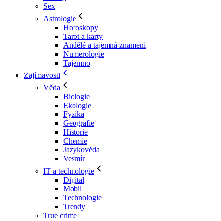
Sex
Astrologie
Horoskopy
Tarot a karty
Andělé a tajemná znamení
Numerologie
Tajemno
Zajímavosti
Věda
Biologie
Ekologie
Fyzika
Geografie
Historie
Chemie
Jazykověda
Vesmír
IT a technologie
Digital
Mobil
Technologie
Trendy
True crime