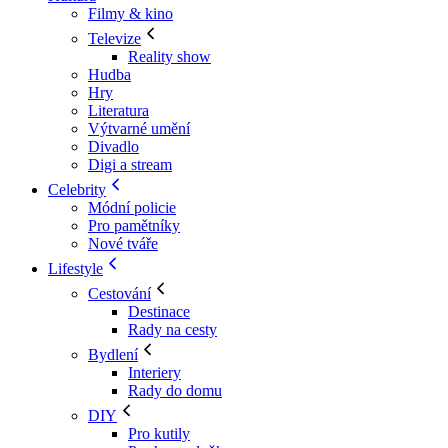
Filmy & kino
Televize
Reality show
Hudba
Hry
Literatura
Výtvarné umění
Divadlo
Digi a stream
Celebrity
Módní policie
Pro pamětníky
Nové tváře
Lifestyle
Cestování
Destinace
Rady na cesty
Bydlení
Interiery
Rady do domu
DIY
Pro kutily