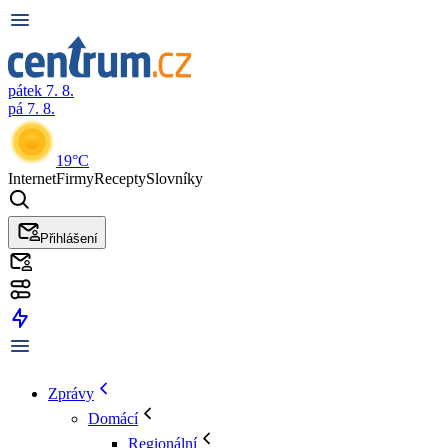
pátek 7. 8.
pá 7. 8.
19°C
Internet
Firmy
Recepty
Slovníky
Přihlášení
Zprávy
Domácí
Regionální