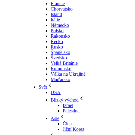
Francie
Chorvatsko
Island
Itálie
Německo
Polsko
Rakousko
Řecko
Rusko
Španělsko
Švédsko
Velká Británie
Rumunsko
Válka na Ukrajině
Maďarsko
Svět
USA
Blízký východ
Izrael
Palestina
Asie
Čína
Jižní Korea