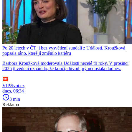
Po 20 letech v ČT ji bez vysvětlení sundali z Událostí. Kroužková
popsala ráno, které jí změnilo kariéru
Barbora Kroužková moderovala Události necelé tři roky. V prosinci
2025 jí vedení oznámilo, že končí, důvod prý nedostala dodnes.
VIPživot.cz
dnes, 06:34
3 min
Reklama