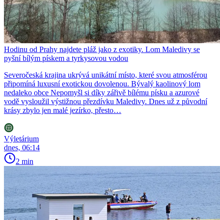
Hodinu od Prahy najdete pláž jako z exotiky. Lom Maledivy se
pyšní bílým pískem a tyrkysovou vodou
Severočeská krajina ukrývá unikátní místo, které svou atmosférou
připomíná luxusní exotickou dovolenou. Bývalý kaolinový lom
nedaleko obce Nepomyšl si díky zářivě bílému písku a azurové
vodě vysloužil výstižnou přezdívku Maledivy. Dnes už z původní
krásy zbylo jen malé jezírko, přesto…
Výletárium
dnes, 06:14
2 min