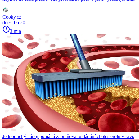
Cooky.cz
dnes, 06:20
3 min
Jednoduchý nápoj pomáhá zabraňovat ukládání cholesterolu v krvi.