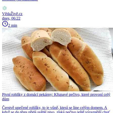
VědaŽivě.cz
dnes, 06:22
2 min
Pivní rohlíky z domácí pekárny: Křupavé pečivo, které provoní celý
dům
Čerstvě upečené rohlíky, to je vůně, která se line celým domem. A
když se do těsta přidá světlé pivo, získá pečivo ještě výraznější chuť.