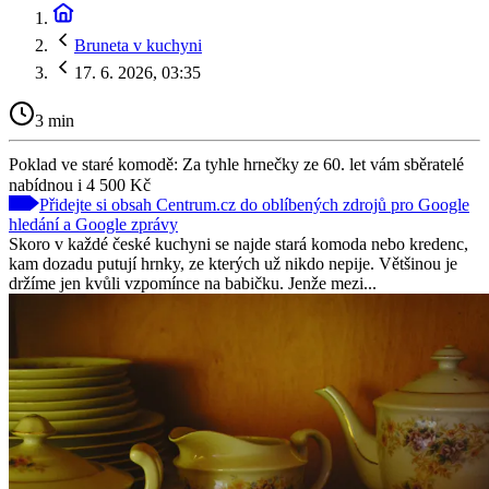
Bruneta v kuchyni
17. 6. 2026, 03:35
3 min
Poklad ve staré komodě: Za tyhle hrnečky ze 60. let vám sběratelé
nabídnou i 4 500 Kč
Přidejte si obsah Centrum.cz do oblíbených zdrojů pro Google
hledání a Google zprávy
Skoro v každé české kuchyni se najde stará komoda nebo kredenc,
kam dozadu putují hrnky, ze kterých už nikdo nepije. Většinou je
držíme jen kvůli vzpomínce na babičku. Jenže mezi...