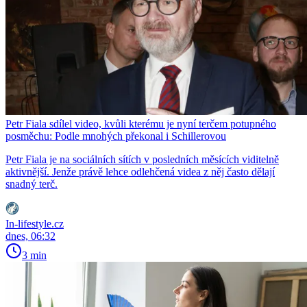
Petr Fiala sdílel video, kvůli kterému je nyní terčem potupného
posměchu: Podle mnohých překonal i Schillerovou
Petr Fiala je na sociálních sítích v posledních měsících viditelně
aktivnější. Jenže právě lehce odlehčená videa z něj často dělají
snadný terč.
In-lifestyle.cz
dnes, 06:32
3 min