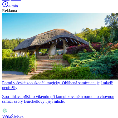
4 min
Reklama
Porod v české zoo skončil tragicky. Oblíbená samice ani její mládě
nepřežily
Zoo Jihlava přišla o víkendu při komplikovaném porodu o chovnou
samici zebry Burchellovy i její mládě.
VědaŽivě.cz