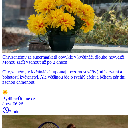
Chryzantémy ze supermarketů obvykle v květináči dlouho nevydrží.
Mohou začít vadnout už po 2 dnech
Chryzantémy v květináčích upoutají pozornost zářivými barvami a
bohatostí květenství. Ale většinou jde o rychlý efekt a během pár dní
začnou chřadnout.
BydlímeÚtulně.cz
dnes, 06:26
3 min