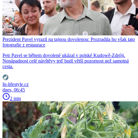
Prezident Pavel vyrazil na tajnou dovolenou: Prozradila ho však tato
fotografie z restaurace
Petr Pavel se během dovolené ukázal v polské Kudowě-Zdróji.
Nenápadnost celé návštěvy teď budí větší pozornost než samotná
cesta.
In-lifestyle.cz
dnes, 06:45
2 min