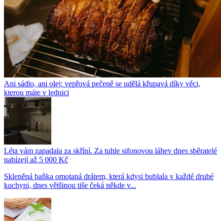
Ani sádlo, ani olej: vepřová pečeně se udělá křupavá díky věci,
kterou máte v lednici
Léta vám zapadala za skříní. Za tuhle sifonovou láhev dnes sběratelé
nabízejí až 5 000 Kč
Skleněná baňka omotaná drátem, která kdysi bublala v každé druhé
kuchyni, dnes většinou tiše čeká někde v...