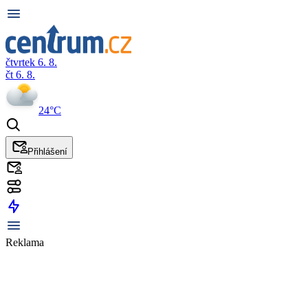
čtvrtek 6. 8.
čt 6. 8.
24°C
Přihlášení
Reklama