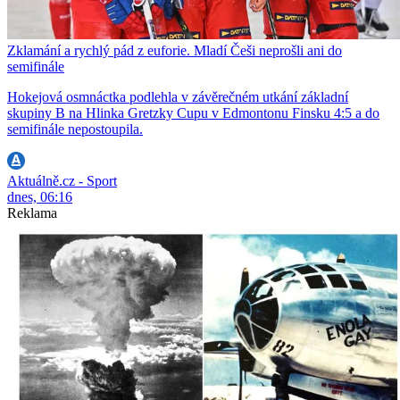
Zklamání a rychlý pád z euforie. Mladí Češi neprošli ani do
semifinále
Hokejová osmnáctka podlehla v závěrečném utkání základní
skupiny B na Hlinka Gretzky Cupu v Edmontonu Finsku 4:5 a do
semifinále nepostoupila.
Aktuálně.cz - Sport
dnes, 06:16
Reklama