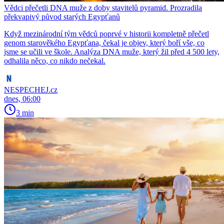
Vědci přečetli DNA muže z doby stavitelů pyramid. Prozradila
překvapivý původ starých Egypťanů
Když mezinárodní tým vědců poprvé v historii kompletně přečetl
genom starověkého Egypťana, čekal je objev, který boří vše, co
jsme se učili ve škole. Analýza DNA muže, který žil před 4 500 lety,
odhalila něco, co nikdo nečekal.
NESPECHEJ.cz
dnes, 06:00
3 min