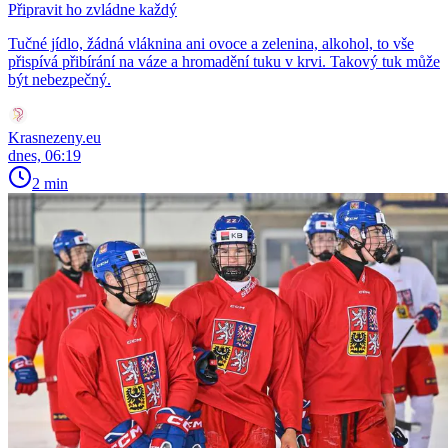
Připravit ho zvládne každý
Tučné jídlo, žádná vláknina ani ovoce a zelenina, alkohol, to vše
přispívá přibírání na váze a hromadění tuku v krvi. Takový tuk může
být nebezpečný.
Krasnezeny.eu
dnes, 06:19
2 min