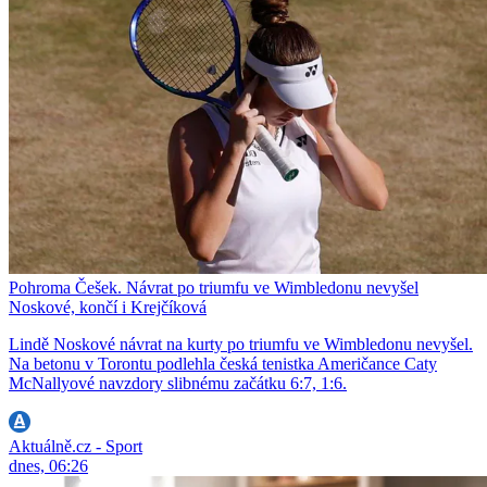
Pohroma Češek. Návrat po triumfu ve Wimbledonu nevyšel
Noskové, končí i Krejčíková
Lindě Noskové návrat na kurty po triumfu ve Wimbledonu nevyšel.
Na betonu v Torontu podlehla česká tenistka Američance Caty
McNallyové navzdory slibnému začátku 6:7, 1:6.
Aktuálně.cz - Sport
dnes, 06:26