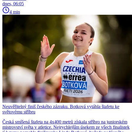
dnes, 06:05
4 min
Neuvěřitelný finiš českého zázraku. Botková vytáhla štafetu ke
světovému stříbru
Česká smíšená štafeta na 4x400 metrů získala stříbro na juniorském
mistrovství světa v atletice. Nejrychlejším úsekem ze všech finalistek