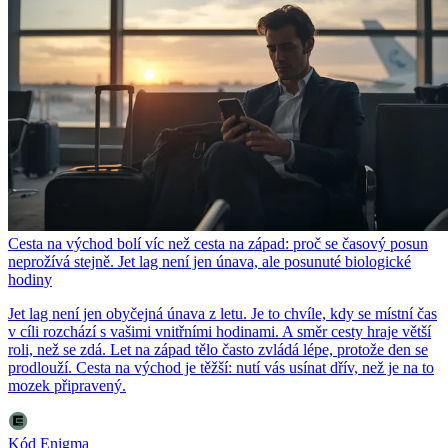
Cesta na východ bolí víc než cesta na západ: proč se časový posun
neprožívá stejně. Jet lag není jen únava, ale posunuté biologické
hodiny
Jet lag není jen obyčejná únava z letu. Je to chvíle, kdy se místní čas
v cíli rozchází s vašimi vnitřními hodinami. A směr cesty hraje větší
roli, než se zdá. Let na západ tělo často zvládá lépe, protože den se
prodlouží. Cesta na východ je těžší: nutí vás usínat dřív, než je na to
mozek připravený.
Kód Enigma