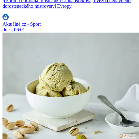
jí k tomu pomohla finišmanka Linda Botková, hvězda nedávného
dorosteneckého mistrovství Evropy.
Aktuálně.cz - Sport
dnes, 06:01