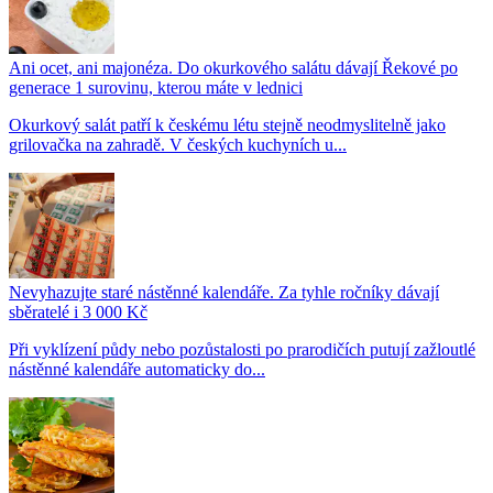
Ani ocet, ani majonéza. Do okurkového salátu dávají Řekové po
generace 1 surovinu, kterou máte v lednici
Okurkový salát patří k českému létu stejně neodmyslitelně jako
grilovačka na zahradě. V českých kuchyních u...
Nevyhazujte staré nástěnné kalendáře. Za tyhle ročníky dávají
sběratelé i 3 000 Kč
Při vyklízení půdy nebo pozůstalosti po prarodičích putují zažloutlé
nástěnné kalendáře automaticky do...