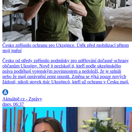
Česko zpřísnilo ochranu pro Ukrajince. Útěk před mobilizací přitom
stojí jmění
Česko od středy zpřísnilo podmínky pro udělování dočasné ochrany
občanům Ukrajiny. Nově ji nezískají ti, kteří podle ukrajinského
práva podléhají vojenským povinnostem a nedoloží, že je splnili
nebo že mají oprávnění zemi opustit. Změna se týká pouze nových
žádostí, nikoli stovek tisíc Ukrajinců, kteří už ochranu v Česku mají.
Aktuálně.cz - Zprávy
dnes, 06:37