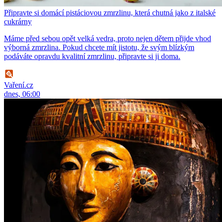
Připravte si domácí pistáciovou zmrzlinu, která chutná jako z italské
cukrárny
Máme před sebou opět velká vedra, proto nejen dětem přijde vhod
výborná zmrzlina. Pokud chcete mít jistotu, že svým blízkým
podáváte opravdu kvalitní zmrzlinu, připravte si ji doma.
Vaření.cz
dnes, 06:00