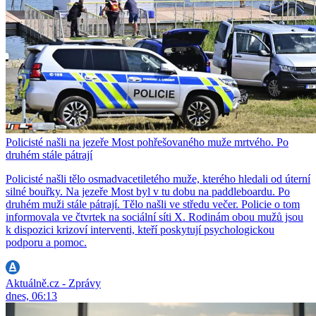
Policisté našli na jezeře Most pohřešovaného muže mrtvého. Po
druhém stále pátrají
Policisté našli tělo osmadvacetiletého muže, kterého hledali od úterní
silné bouřky. Na jezeře Most byl v tu dobu na paddleboardu. Po
druhém muži stále pátrají. Tělo našli ve středu večer. Policie o tom
informovala ve čtvrtek na sociální síti X. Rodinám obou mužů jsou
k dispozici krizoví interventi, kteří poskytují psychologickou
podporu a pomoc.
Aktuálně.cz - Zprávy
dnes, 06:13