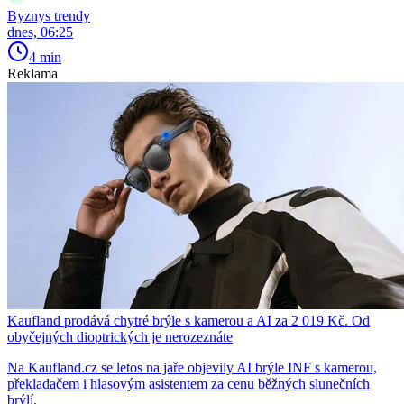
Byznys trendy
dnes, 06:25
4 min
Reklama
Kaufland prodává chytré brýle s kamerou a AI za 2 019 Kč. Od
obyčejných dioptrických je nerozeznáte
Na Kaufland.cz se letos na jaře objevily AI brýle INF s kamerou,
překladačem i hlasovým asistentem za cenu běžných slunečních
brýlí.