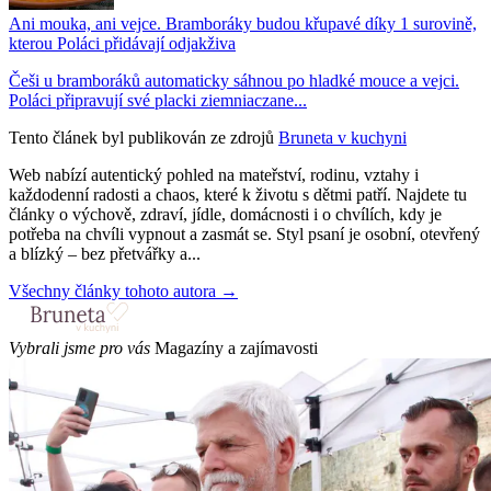
Ani mouka, ani vejce. Bramboráky budou křupavé díky 1 surovině,
kterou Poláci přidávají odjakživa
Češi u bramboráků automaticky sáhnou po hladké mouce a vejci.
Poláci připravují své placki ziemniaczane...
Tento článek byl publikován ze zdrojů
Bruneta v kuchyni
Web nabízí autentický pohled na mateřství, rodinu, vztahy i
každodenní radosti a chaos, které k životu s dětmi patří. Najdete tu
články o výchově, zdraví, jídle, domácnosti i o chvílích, kdy je
potřeba na chvíli vypnout a zasmát se. Styl psaní je osobní, otevřený
a blízký – bez přetvářky a...
Všechny články tohoto autora →
Vybrali jsme pro vás
Magazíny a zajímavosti