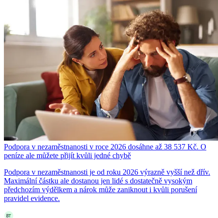
Podpora v nezaměstnanosti v roce 2026 dosáhne až 38 537 Kč. O
peníze ale můžete přijít kvůli jedné chybě
Podpora v nezaměstnanosti je od roku 2026 výrazně vyšší než dřív.
Maximální částku ale dostanou jen lidé s dostatečně vysokým
předchozím výdělkem a nárok může zaniknout i kvůli porušení
pravidel evidence.