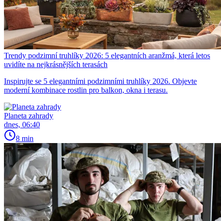
Trendy podzimní truhlíky 2026: 5 elegantních aranžmá, která letos
uvidíte na nejkrásnějších terasách
Inspirujte se 5 elegantními podzimními truhlíky 2026. Objevte
moderní kombinace rostlin pro balkon, okna i terasu.
Planeta zahrady
dnes, 06:40
8 min