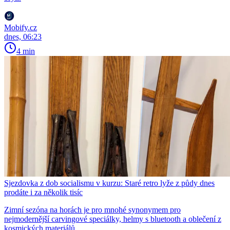
Mobify.cz
dnes, 06:23
4 min
Sjezdovka z dob socialismu v kurzu: Staré retro lyže z půdy dnes
prodáte i za několik tisíc
Zimní sezóna na horách je pro mnohé synonymem pro
nejmodernější carvingové speciálky, helmy s bluetooth a oblečení z
kosmických materiálů.