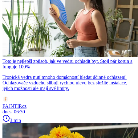
Toto je nejlepší způsob, jak ve vedru ochladit byt. Stojí pár korun a
funguje 100%
Tropická vedra nutí mnoho domácností hledat účinné ochlazení.
Ochlazovače vzduchu slibují rychlou úlevu bez složité instalace,
jejich možnosti ale mají své limity.
FAJNTIP.cz
dnes, 06:30
3 min