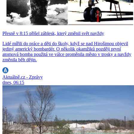
Přesně v 8:15 přišel záblesk, který změnil svět navždy
Lidé mířili do práce a děti do školy, když se nad Hirošimou objevil
jediný americký bombardér. O několik okamžiků později první
atomová bomba použitá ve válce proměnila město v trosky a navždy
změnila běh dějin.
Aktuálně.cz - Zprávy
dnes, 06:15