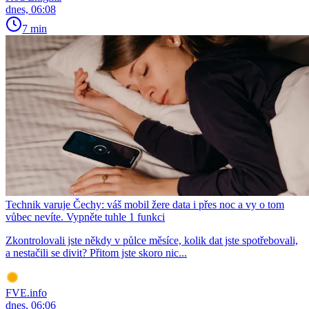
dnes, 06:08
7 min
Technik varuje Čechy: váš mobil žere data i přes noc a vy o tom
vůbec nevíte. Vypněte tuhle 1 funkci
Zkontrolovali jste někdy v půlce měsíce, kolik dat jste spotřebovali,
a nestačili se divit? Přitom jste skoro nic...
FVE.info
dnes, 06:06