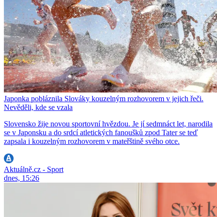
Japonka pobláznila Slováky kouzelným rozhovorem v jejich řeči.
Nevěděli, kde se vzala
Slovensko žije novou sportovní hvězdou. Je jí sedmnáct let, narodila
se v Japonsku a do srdcí atletických fanoušků zpod Tater se teď
zapsala i kouzelným rozhovorem v mateřštině svého otce.
Aktuálně.cz - Sport
dnes, 15:26