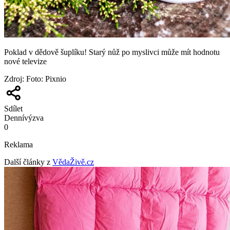
Poklad v dědově šuplíku! Starý nůž po myslivci může mít hodnotu
nové televize
Zdroj
:
Foto: Pixnio
Sdílet
Denní
výzva
0
Reklama
Další články z
VědaŽivě.cz