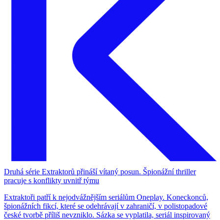
Druhá série Extraktorů přináší vítaný posun. Špionážní thriller
pracuje s konflikty uvnitř týmu
Extraktoři patří k nejodvážnějším seriálům Oneplay. Koneckonců,
špionážních fikcí, které se odehrávají v zahraničí, v polistopadové
české tvorbě příliš nevzniklo. Sázka se vyplatila, seriál inspirovaný