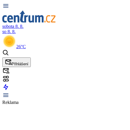
sobota 8. 8.
so 8. 8.
26°C
Přihlášení
Reklama