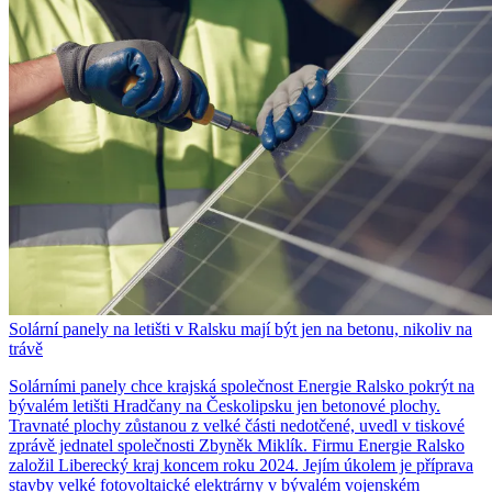
Solární panely na letišti v Ralsku mají být jen na betonu, nikoliv na
trávě
Solárními panely chce krajská společnost Energie Ralsko pokrýt na
bývalém letišti Hradčany na Českolipsku jen betonové plochy.
Travnaté plochy zůstanou z velké části nedotčené, uvedl v tiskové
zprávě jednatel společnosti Zbyněk Miklík. Firmu Energie Ralsko
založil Liberecký kraj koncem roku 2024. Jejím úkolem je příprava
stavby velké fotovoltaické elektrárny v bývalém vojenském