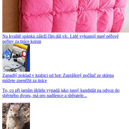
Na kvalitě spánku záleží čím dál víc. Lidé vykupují staré péřové
peřiny za tisíce korun
Zapadlý poklad v krabici od bot: Zaprášený počítač ze sklepa
můžete zpeněžit za tisíce
To, co při jarním úklidu vypadá jako jasný kandidát na odvoz do
sběrného dvoru, má pro nadšence a sběratele...