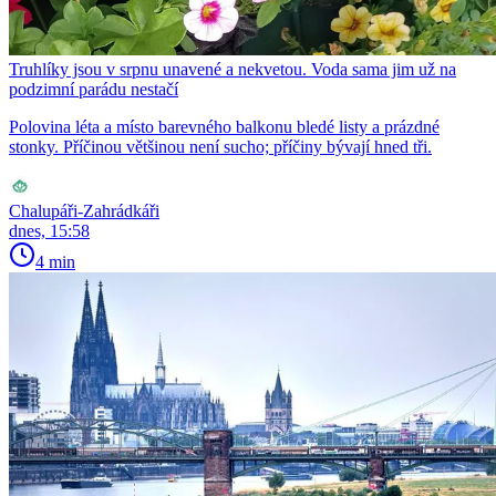
Truhlíky jsou v srpnu unavené a nekvetou. Voda sama jim už na
podzimní parádu nestačí
Polovina léta a místo barevného balkonu bledé listy a prázdné
stonky. Příčinou většinou není sucho; příčiny bývají hned tři.
Chalupáři-Zahrádkáři
dnes, 15:58
4 min