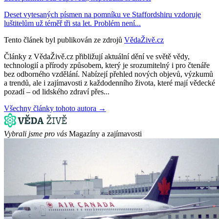
Deset vytesaných písmen na pomníku ve Staffordshiru vzdoruje
luštitelům už téměř tři sta let. Problém není...
Tento článek byl publikován ze zdrojů
VědaŽivě.cz
Články z VědaŽivě.cz přibližují aktuální dění ve světě vědy,
technologií a přírody způsobem, který je srozumitelný i pro čtenáře
bez odborného vzdělání. Nabízejí přehled nových objevů, výzkumů
a trendů, ale i zajímavosti z každodenního života, které mají vědecké
pozadí – od lidského zdraví přes...
Všechny články tohoto autora →
Vybrali jsme pro vás
Magazíny a zajímavosti