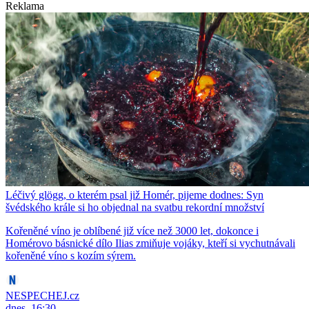
Reklama
Léčivý glögg, o kterém psal již Homér, pijeme dodnes: Syn
švédského krále si ho objednal na svatbu rekordní množství
Kořeněné víno je oblíbené již více než 3000 let, dokonce i
Homérovo básnické dílo Ilias zmiňuje vojáky, kteří si vychutnávali
kořeněné víno s kozím sýrem.
NESPECHEJ.cz
dnes, 16:30