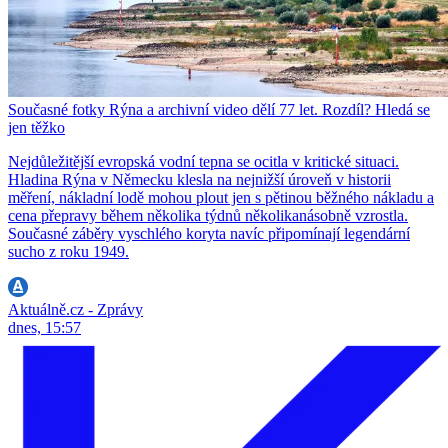
Současné fotky Rýna a archivní video dělí 77 let. Rozdíl? Hledá se
jen těžko
Nejdůležitější evropská vodní tepna se ocitla v kritické situaci.
Hladina Rýna v Německu klesla na nejnižší úroveň v historii
měření, nákladní lodě mohou plout jen s pětinou běžného nákladu a
cena přepravy během několika týdnů několikanásobně vzrostla.
Současné záběry vyschlého koryta navíc připomínají legendární
sucho z roku 1949.
Aktuálně.cz - Zprávy
dnes, 15:57