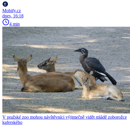
Mobify.cz
dnes, 16:18
4 min
V pražské zoo mohou návštěvníci výjimečně vidět mládě zoborožce
kaferského