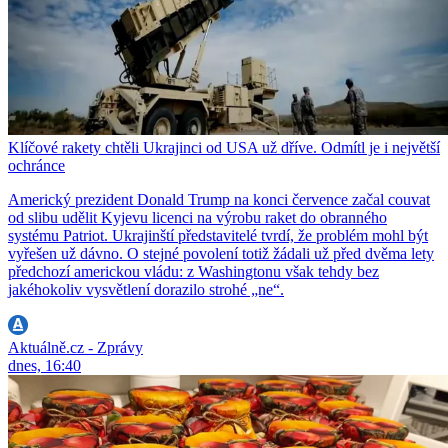
Klíčové rakety chtěli Ukrajinci od USA už dříve. Odmítl je i největší
ochránce
Americký prezident Donald Trump na konci července začal couvat
od slibu udělit Kyjevu licenci na výrobu raket do obranného
systému Patriot. Ukrajinští představitelé tvrdí, že problém mohl být
vyřešen už dávno. O stejné povolení totiž žádali už před dvěma lety
předchozí americkou vládu: z Washingtonu však tehdy bez
jakéhokoliv vysvětlení dorazilo strohé „ne“.
Aktuálně.cz - Zprávy
dnes, 16:40