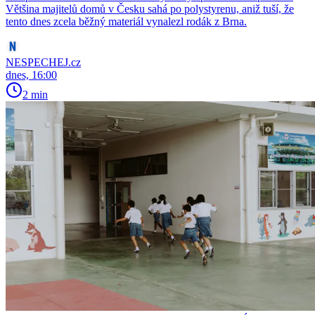
Většina majitelů domů v Česku sahá po polystyrenu, aniž tuší, že
tento dnes zcela běžný materiál vynalezl rodák z Brna.
NESPECHEJ.cz
dnes, 16:00
2 min