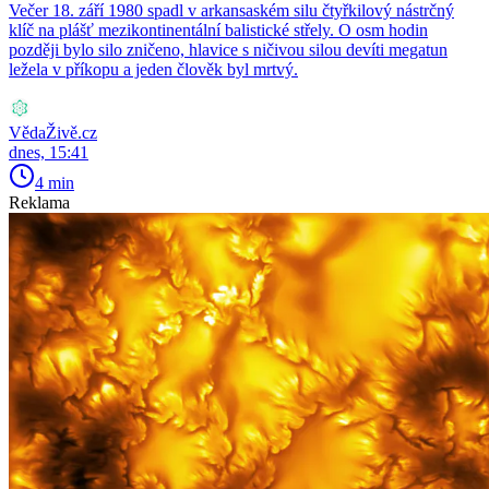
Večer 18. září 1980 spadl v arkansaském silu čtyřkilový nástrčný
klíč na plášť mezikontinentální balistické střely. O osm hodin
později bylo silo zničeno, hlavice s ničivou silou devíti megatun
ležela v příkopu a jeden člověk byl mrtvý.
VědaŽivě.cz
dnes, 15:41
4 min
Reklama