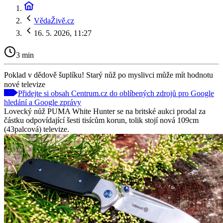
VědaŽivě.cz
16. 5. 2026, 11:27
3 min
Poklad v dědově šuplíku! Starý nůž po myslivci může mít hodnotu
nové televize
Přidejte si obsah Centrum.cz do oblíbených zdrojů pro Google
hledání a Google zprávy
Lovecký nůž PUMA White Hunter se na britské aukci prodal za
částku odpovídající šesti tisícům korun, tolik stojí nová 109cm
(43palcová) televize.