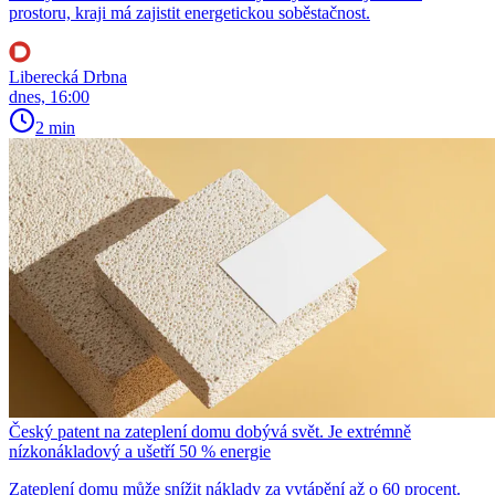
prostoru, kraji má zajistit energetickou soběstačnost.
Liberecká Drbna
dnes, 16:00
2 min
Český patent na zateplení domu dobývá svět. Je extrémně
nízkonákladový a ušetří 50 % energie
Zateplení domu může snížit náklady za vytápění až o 60 procent.