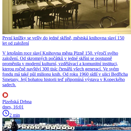
První knížky se vešly do jedné skříně, městská knihovna slaví 150
let od založení
V letošním roce slaví Knihovna města Plzně 150. výročí svého
založení. Od skromných počátků v jedné skříni se postupně
proměnila v moderní kulturní, vzdělávací a komunitní instituci,
kterou ročně navštíví 300 tisíc čtenářů všech generací. Ve svém
fondu má také půl milionu knih. Od roku 1960 sídlí v ulici Bedřicha
Smetany. Její bohatou historii teď připomíná výstava v Kopeckého
sadech.
Plzeňská Drbna
dnes, 16:01
2 min