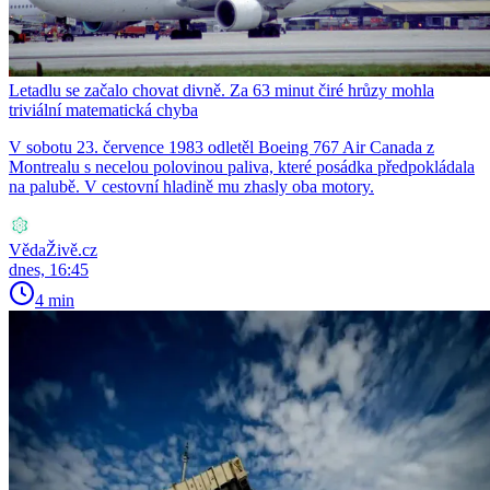
Letadlu se začalo chovat divně. Za 63 minut čiré hrůzy mohla
triviální matematická chyba
V sobotu 23. července 1983 odletěl Boeing 767 Air Canada z
Montrealu s necelou polovinou paliva, které posádka předpokládala
na palubě. V cestovní hladině mu zhasly oba motory.
VědaŽivě.cz
dnes, 16:45
4 min