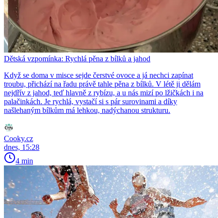
Dětská vzpomínka: Rychlá pěna z bílků a jahod
Když se doma v misce sejde čerstvé ovoce a já nechci zapínat
troubu, přichází na řadu právě tahle pěna z bílků. V létě ji dělám
nejdřív z jahod, teď hlavně z rybízu, a u nás mizí po lžičkách i na
palačinkách. Je rychlá, vystačí si s pár surovinami a díky
našlehaným bílkům má lehkou, nadýchanou strukturu.
Cooky.cz
dnes, 15:28
4 min