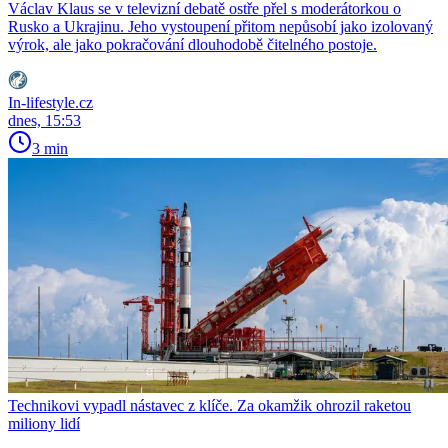
Václav Klaus se v televizní debatě ostře přel s moderátorkou o
Rusko a Ukrajinu. Jeho vystoupení přitom nepůsobí jako izolovaný
výrok, ale jako pokračování dlouhodobě čitelného postoje.
In-lifestyle.cz
dnes, 15:53
3 min
Technikovi vypadl nástavec z klíče. Za okamžik ohrozil raketou
miliony lidí