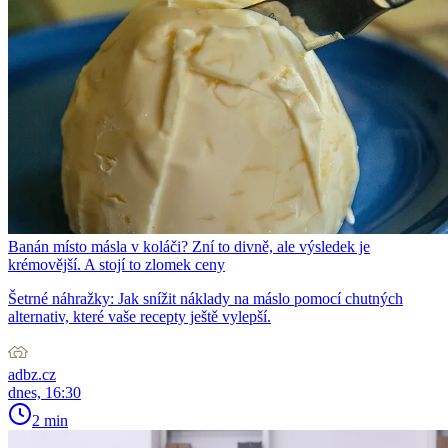
Banán místo másla v koláči? Zní to divně, ale výsledek je
krémovější. A stojí to zlomek ceny
Šetrné náhražky: Jak snížit náklady na máslo pomocí chutných
alternativ, které vaše recepty ještě vylepší.
adbz.cz
dnes, 16:30
2 min