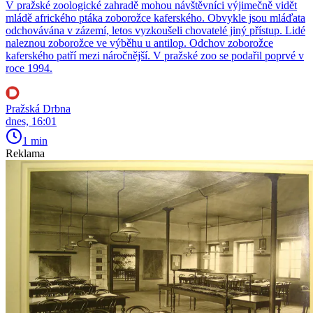
V pražské zoologické zahradě mohou návštěvníci výjimečně vidět
mládě afrického ptáka zoborožce kaferského. Obvykle jsou mláďata
odchovávána v zázemí, letos vyzkoušeli chovatelé jiný přístup. Lidé
naleznou zoborožce ve výběhu u antilop. Odchov zoborožce
kaferského patří mezi náročnější. V pražské zoo se podařil poprvé v
roce 1994.
Pražská Drbna
dnes, 16:01
1 min
Reklama