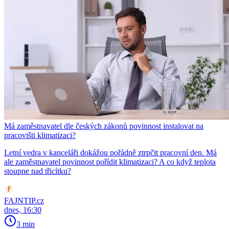
Má zaměstnavatel dle českých zákonů povinnost instalovat na
pracovišti klimatizaci?
Letní vedra v kanceláři dokážou pořádně ztrpčit pracovní den. Má
ale zaměstnavatel povinnost pořídit klimatizaci? A co když teplota
stoupne nad třicítku?
FAJNTIP.cz
dnes, 16:30
3 min