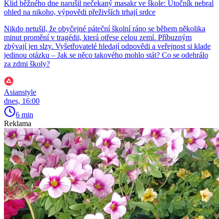
Klid běžného dne narušil nečekaný masakr ve škole: Útočník nebral
ohled na nikoho, výpovědi přeživších trhají srdce
Nikdo netušil, že obyčejné páteční školní ráno se během několika
minut promění v tragédii, která otřese celou zemí. Příbuzným
zbývají jen slzy. Vyšetřovatelé hledají odpovědi a veřejnost si klade
jedinou otázku – Jak se něco takového mohlo stát? Co se odehrálo
za zdmi školy?
Asianstyle
dnes, 16:00
6 min
Reklama