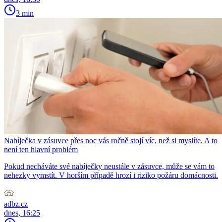
3 min
Nabíječka v zásuvce přes noc vás ročně stojí víc, než si myslíte. A to
není ten hlavní problém
Pokud necháváte své nabíječky neustále v zásuvce, může se vám to
nehezky vymstít. V horším případě hrozí i riziko požáru domácnosti.
adbz.cz
dnes, 16:25