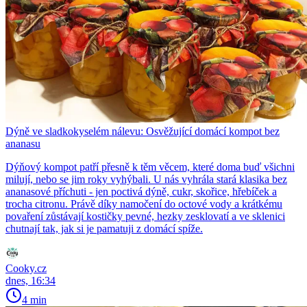
Dýně ve sladkokyselém nálevu: Osvěžující domácí kompot bez
ananasu
Dýňový kompot patří přesně k těm věcem, které doma buď všichni
milují, nebo se jim roky vyhýbali. U nás vyhrála stará klasika bez
ananasové příchuti - jen poctivá dýně, cukr, skořice, hřebíček a
trocha citronu. Právě díky namočení do octové vody a krátkému
povaření zůstávají kostičky pevné, hezky zesklovatí a ve sklenici
chutnají tak, jak si je pamatuji z domácí spíže.
Cooky.cz
dnes, 16:34
4 min