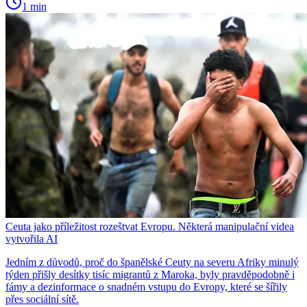
1 min
Ceuta jako příležitost rozeštvat Evropu. Některá manipulační videa
vytvořila AI
Jedním z důvodů, proč do španělské Ceuty na severu Afriky minulý
týden přišly desítky tisíc migrantů z Maroka, byly pravděpodobně i
fámy a dezinformace o snadném vstupu do Evropy, které se šířily
přes sociální sítě.