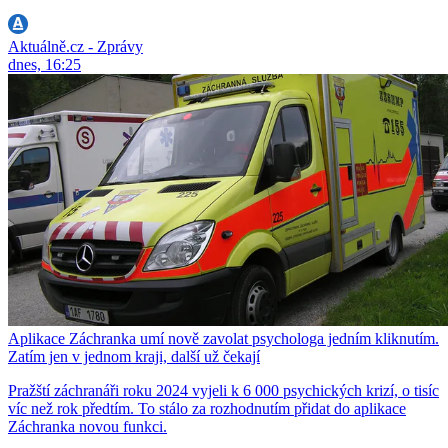
Aktuálně.cz - Zprávy
dnes, 16:25
Aplikace Záchranka umí nově zavolat psychologa jedním kliknutím.
Zatím jen v jednom kraji, další už čekají
Pražští záchranáři roku 2024 vyjeli k 6 000 psychických krizí, o tisíc
víc než rok předtím. To stálo za rozhodnutím přidat do aplikace
Záchranka novou funkci.