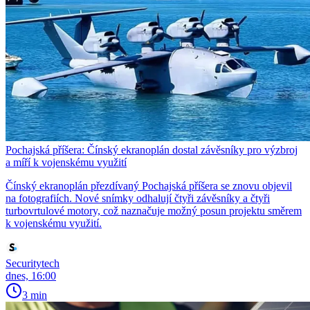
Pochajská příšera: Čínský ekranoplán dostal závěsníky pro výzbroj
a míří k vojenskému využití
Čínský ekranoplán přezdívaný Pochajská příšera se znovu objevil
na fotografiích. Nové snímky odhalují čtyři závěsníky a čtyři
turbovrtulové motory, což naznačuje možný posun projektu směrem
k vojenskému využití.
Securitytech
dnes, 16:00
3 min