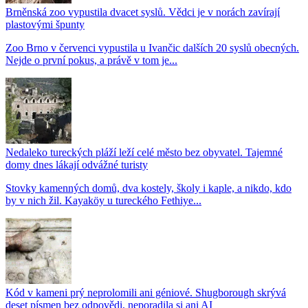
Brněnská zoo vypustila dvacet syslů. Vědci je v norách zavírají
plastovými špunty
Zoo Brno v červenci vypustila u Ivančic dalších 20 syslů obecných.
Nejde o první pokus, a právě v tom je...
Nedaleko tureckých pláží leží celé město bez obyvatel. Tajemné
domy dnes lákají odvážné turisty
Stovky kamenných domů, dva kostely, školy i kaple, a nikdo, kdo
by v nich žil. Kayaköy u tureckého Fethiye...
Kód v kameni prý neprolomili ani géniové. Shugborough skrývá
deset písmen bez odpovědi, neporadila si ani AI