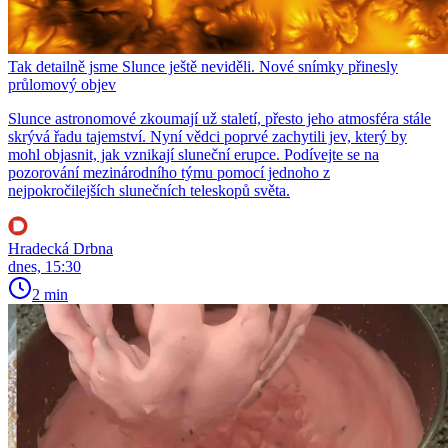
Tak detailně jsme Slunce ještě neviděli. Nové snímky přinesly
průlomový objev
Slunce astronomové zkoumají už staletí, přesto jeho atmosféra stále
skrývá řadu tajemství. Nyní vědci poprvé zachytili jev, který by
mohl objasnit, jak vznikají sluneční erupce. Podívejte se na
pozorování mezinárodního týmu pomocí jednoho z
nejpokročilejších slunečních teleskopů světa.
Hradecká Drbna
dnes, 15:30
2 min