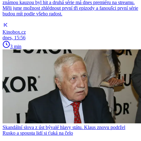
známou kauzou byl hit a druhá série má dnes premiéru na streamu.
Měli jsme možnost zhlédnout první tři epizody a fanoušci první série
budou mít podle všeho radost.
Kinobox.cz
dnes, 15:56
3 min
Skandální slova z úst bývalé hlavy státu. Klaus znovu podržel
Rusko a spousta lidí si ťuká na čelo