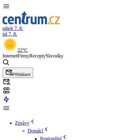
pátek 7. 8.
pá 7. 8.
22°C
Internet
Firmy
Recepty
Slovníky
Přihlášení
Zprávy
Domácí
Regionální