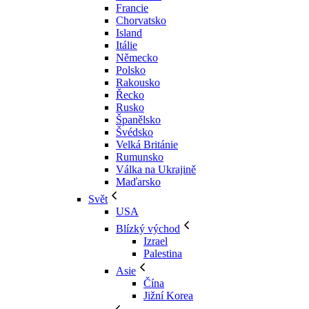
Francie
Chorvatsko
Island
Itálie
Německo
Polsko
Rakousko
Řecko
Rusko
Španělsko
Švédsko
Velká Británie
Rumunsko
Válka na Ukrajině
Maďarsko
Svět
USA
Blízký východ
Izrael
Palestina
Asie
Čína
Jižní Korea