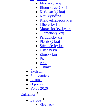
Jihočeský kraj
Jihomoravský kraj
Karlovarský kraj
Kraj Vysočina
Králověhradecký kraj
Liberecký kraj
Moravskoslezský kraj
Olomoucký kraj
Pardubický kraj
Plzeňský kraj
Středočeský kraj
Ústecký kraj
Zlínský kraj
Praha
Brno
Ostrava
Školství
Zdravotnictví
Politika
O počasí
Volby 2026
Zahraničí
Evropa
Slovensko