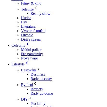
Filmy & kino
Televize
Reality show
Hudba
Hry
Literatura
Výtvarné umění
Divadlo
Digi a stream
Celebrity
Módní policie
Pro pamětníky
Nové tváře
Lifestyle
Cestování
Destinace
Rady na cesty
Bydlení
Interiery
Rady do domu
DIY
Pro kutily