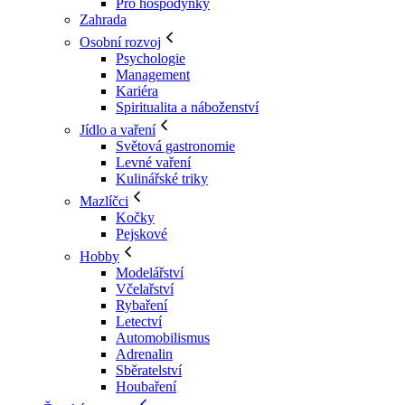
Pro hospodyňky
Zahrada
Osobní rozvoj
Psychologie
Management
Kariéra
Spiritualita a náboženství
Jídlo a vaření
Světová gastronomie
Levné vaření
Kulinářské triky
Mazlíčci
Kočky
Pejskové
Hobby
Modelářství
Včelařství
Rybaření
Letectví
Automobilismus
Adrenalin
Sběratelství
Houbaření