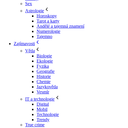
Sex
Astrologie
Horoskopy
Tarot a karty
Andělé a tajemná znamení
Numerologie
Tajemno
Zajímavosti
Věda
Biologie
Ekologie
Fyzika
Geografie
Historie
Chemie
Jazykověda
Vesmír
IT a technologie
Digital
Mobil
Technologie
Trendy
True crime