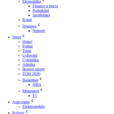
Ekonomika
Finance a burza
Podnikání
Spotřebitel
Krimi
Doprava
Nehody
Sport
Hokej
Fotbal
Tenis
Lyžování
Cyklistika
Atletika
Bojové sporty
ZOH 2026
Basketbal
NBA
Motosport
F1
Auto-moto
Elektromobily
Kultura