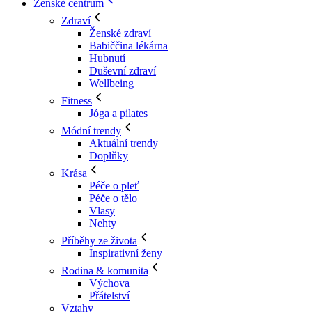
Ženské centrum
Zdraví
Ženské zdraví
Babiččina lékárna
Hubnutí
Duševní zdraví
Wellbeing
Fitness
Jóga a pilates
Módní trendy
Aktuální trendy
Doplňky
Krása
Péče o pleť
Péče o tělo
Vlasy
Nehty
Příběhy ze života
Inspirativní ženy
Rodina & komunita
Výchova
Přátelství
Vztahy