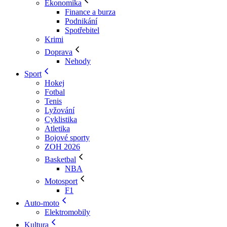
Ekonomika
Finance a burza
Podnikání
Spotřebitel
Krimi
Doprava
Nehody
Sport
Hokej
Fotbal
Tenis
Lyžování
Cyklistika
Atletika
Bojové sporty
ZOH 2026
Basketbal
NBA
Motosport
F1
Auto-moto
Elektromobily
Kultura