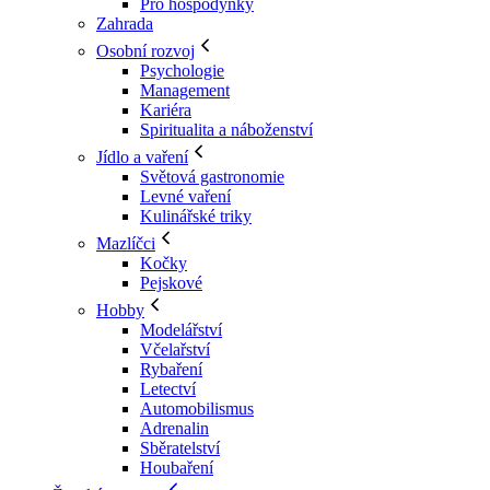
Pro hospodyňky
Zahrada
Osobní rozvoj
Psychologie
Management
Kariéra
Spiritualita a náboženství
Jídlo a vaření
Světová gastronomie
Levné vaření
Kulinářské triky
Mazlíčci
Kočky
Pejskové
Hobby
Modelářství
Včelařství
Rybaření
Letectví
Automobilismus
Adrenalin
Sběratelství
Houbaření