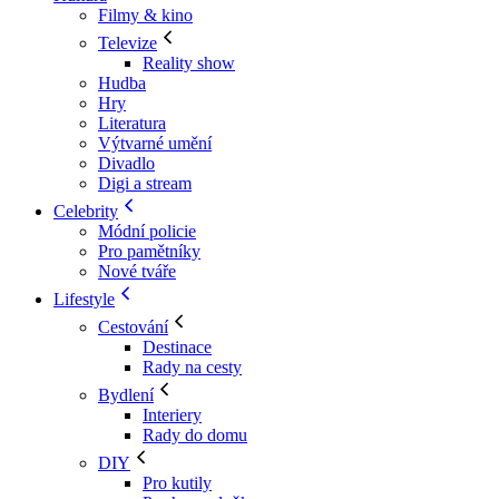
Filmy & kino
Televize
Reality show
Hudba
Hry
Literatura
Výtvarné umění
Divadlo
Digi a stream
Celebrity
Módní policie
Pro pamětníky
Nové tváře
Lifestyle
Cestování
Destinace
Rady na cesty
Bydlení
Interiery
Rady do domu
DIY
Pro kutily