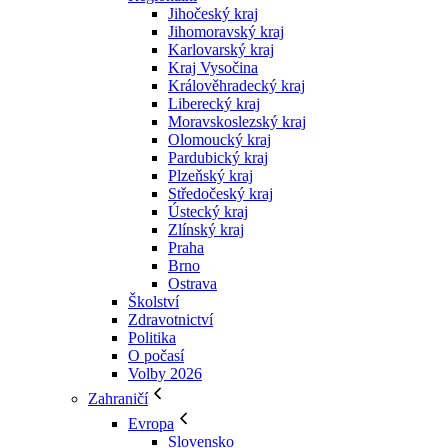
Jihočeský kraj
Jihomoravský kraj
Karlovarský kraj
Kraj Vysočina
Králověhradecký kraj
Liberecký kraj
Moravskoslezský kraj
Olomoucký kraj
Pardubický kraj
Plzeňský kraj
Středočeský kraj
Ústecký kraj
Zlínský kraj
Praha
Brno
Ostrava
Školství
Zdravotnictví
Politika
O počasí
Volby 2026
Zahraničí
Evropa
Slovensko