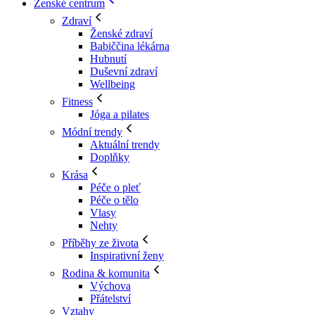
Ženské centrum
Zdraví
Ženské zdraví
Babiččina lékárna
Hubnutí
Duševní zdraví
Wellbeing
Fitness
Jóga a pilates
Módní trendy
Aktuální trendy
Doplňky
Krása
Péče o pleť
Péče o tělo
Vlasy
Nehty
Příběhy ze života
Inspirativní ženy
Rodina & komunita
Výchova
Přátelství
Vztahy