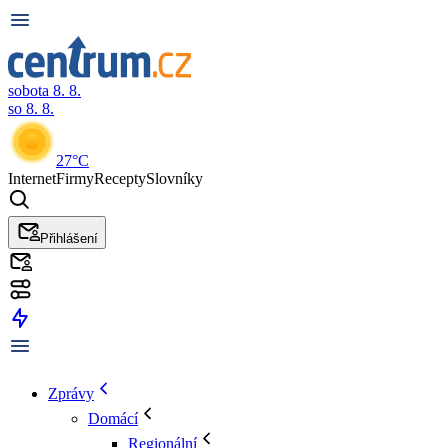
sobota 8. 8.
so 8. 8.
27°C
Internet
Firmy
Recepty
Slovníky
Přihlášení
Zprávy
Domácí
Regionální