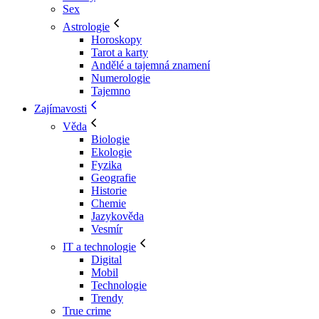
Sex
Astrologie
Horoskopy
Tarot a karty
Andělé a tajemná znamení
Numerologie
Tajemno
Zajímavosti
Věda
Biologie
Ekologie
Fyzika
Geografie
Historie
Chemie
Jazykověda
Vesmír
IT a technologie
Digital
Mobil
Technologie
Trendy
True crime