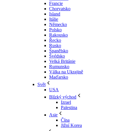
Francie
Chorvatsko
Island
Itálie
Německo
Polsko
Rakousko
Řecko
Rusko
Španělsko
Švédsko
Velká Británie
Rumunsko
Válka na Ukrajině
Maďarsko
Svět
USA
Blízký východ
Izrael
Palestina
Asie
Čína
Jižní Korea