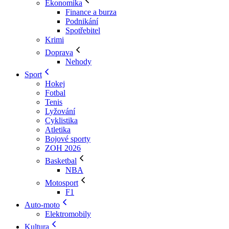
Ekonomika
Finance a burza
Podnikání
Spotřebitel
Krimi
Doprava
Nehody
Sport
Hokej
Fotbal
Tenis
Lyžování
Cyklistika
Atletika
Bojové sporty
ZOH 2026
Basketbal
NBA
Motosport
F1
Auto-moto
Elektromobily
Kultura