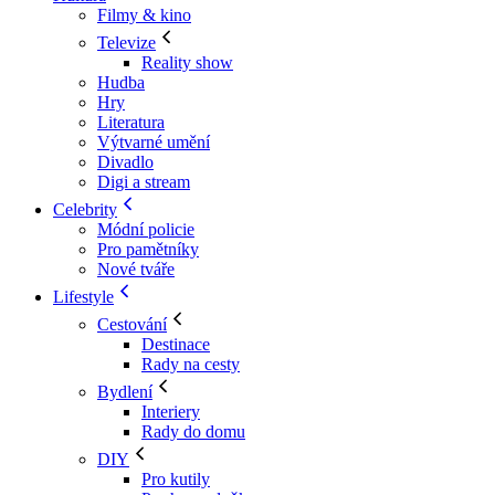
Filmy & kino
Televize
Reality show
Hudba
Hry
Literatura
Výtvarné umění
Divadlo
Digi a stream
Celebrity
Módní policie
Pro pamětníky
Nové tváře
Lifestyle
Cestování
Destinace
Rady na cesty
Bydlení
Interiery
Rady do domu
DIY
Pro kutily