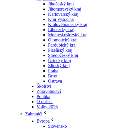
Jihočeský kraj
Jihomoravský kraj
Karlovarský kraj
Kraj Vysočina
Králověhradecký kraj
Liberecký kraj
Moravskoslezský kraj
Olomoucký kraj
Pardubický kraj
Plzeňský kraj
Středočeský kraj
Ústecký kraj
Zlínský kraj
Praha
Brno
Ostrava
Školství
Zdravotnictví
Politika
O počasí
Volby 2026
Zahraničí
Evropa
Slovensko