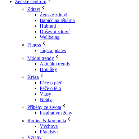
Ženské centrum
Zdraví
Ženské zdraví
Babiččina lékárna
Hubnutí
Duševní zdraví
Wellbeing
Fitness
Jóga a pilates
Módní trendy
Aktuální trendy
Doplňky
Krása
Péče o pleť
Péče o tělo
Vlasy
Nehty
Příběhy ze života
Inspirativní ženy
Rodina & komunita
Výchova
Přátelství
Vztahy