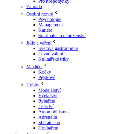
Pro hospodyňky
Zahrada
Osobní rozvoj
Psychologie
Management
Kariéra
Spiritualita a náboženství
Jídlo a vaření
Světová gastronomie
Levné vaření
Kulinářské triky
Mazlíčci
Kočky
Pejskové
Hobby
Modelářství
Včelařství
Rybaření
Letectví
Automobilismus
Adrenalin
Sběratelství
Houbaření