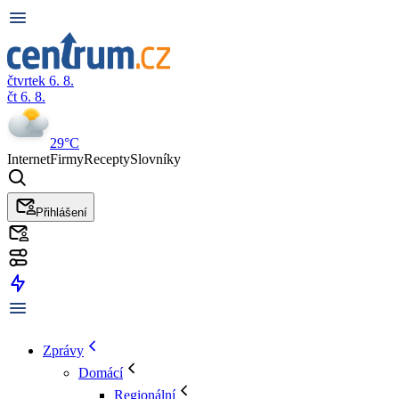
čtvrtek 6. 8.
čt 6. 8.
29°C
Internet
Firmy
Recepty
Slovníky
Přihlášení
Zprávy
Domácí
Regionální