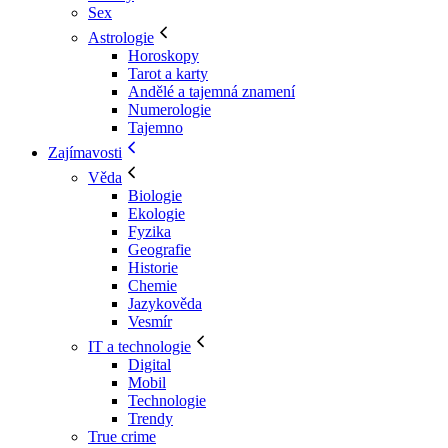
Sex
Astrologie
Horoskopy
Tarot a karty
Andělé a tajemná znamení
Numerologie
Tajemno
Zajímavosti
Věda
Biologie
Ekologie
Fyzika
Geografie
Historie
Chemie
Jazykověda
Vesmír
IT a technologie
Digital
Mobil
Technologie
Trendy
True crime