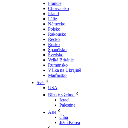
Francie
Chorvatsko
Island
Itálie
Německo
Polsko
Rakousko
Řecko
Rusko
Španělsko
Švédsko
Velká Británie
Rumunsko
Válka na Ukrajině
Maďarsko
Svět
USA
Blízký východ
Izrael
Palestina
Asie
Čína
Jižní Korea