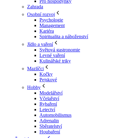
Pro hospodyňky
Zahrada
Osobní rozvoj
Psychologie
Management
Kariéra
Spiritualita a náboženství
Jídlo a vaření
Světová gastronomie
Levné vaření
Kulinářské triky
Mazlíčci
Kočky
Pejskové
Hobby
Modelářství
Včelařství
Rybaření
Letectví
Automobilismus
Adrenalin
Sběratelství
Houbaření