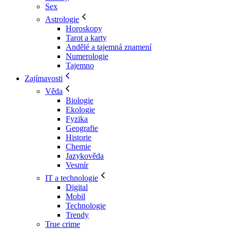
Sex
Astrologie
Horoskopy
Tarot a karty
Andělé a tajemná znamení
Numerologie
Tajemno
Zajímavosti
Věda
Biologie
Ekologie
Fyzika
Geografie
Historie
Chemie
Jazykověda
Vesmír
IT a technologie
Digital
Mobil
Technologie
Trendy
True crime