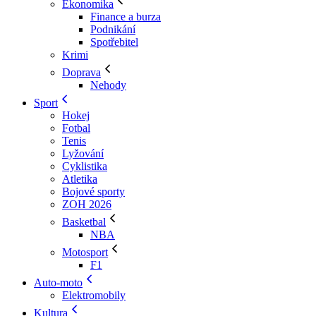
Ekonomika
Finance a burza
Podnikání
Spotřebitel
Krimi
Doprava
Nehody
Sport
Hokej
Fotbal
Tenis
Lyžování
Cyklistika
Atletika
Bojové sporty
ZOH 2026
Basketbal
NBA
Motosport
F1
Auto-moto
Elektromobily
Kultura