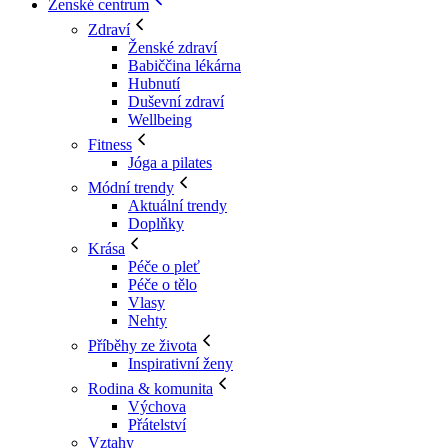
Ženské centrum
Zdraví
Ženské zdraví
Babiččina lékárna
Hubnutí
Duševní zdraví
Wellbeing
Fitness
Jóga a pilates
Módní trendy
Aktuální trendy
Doplňky
Krása
Péče o pleť
Péče o tělo
Vlasy
Nehty
Příběhy ze života
Inspirativní ženy
Rodina & komunita
Výchova
Přátelství
Vztahy