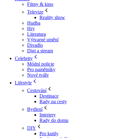
Filmy & kino
Televize
Reality show
Hudba
Hry
Literatura
Výtvarné umění
Divadlo
Digi a stream
Celebrity
Módní policie
Pro pamětníky
Nové tváře
Lifestyle
Cestování
Destinace
Rady na cesty
Bydlení
Interiery
Rady do domu
DIY
Pro kutily