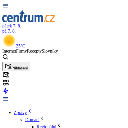
pátek 7. 8.
pá 7. 8.
25°C
Internet
Firmy
Recepty
Slovníky
Přihlášení
Zprávy
Domácí
Regionální