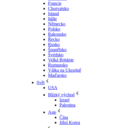
Francie
Chorvatsko
Island
Itálie
Německo
Polsko
Rakousko
Řecko
Rusko
Španělsko
Švédsko
Velká Británie
Rumunsko
Válka na Ukrajině
Maďarsko
Svět
USA
Blízký východ
Izrael
Palestina
Asie
Čína
Jižní Korea