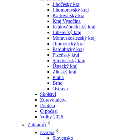
Jihočeský kraj
Jihomoravský kraj
Karlovarský kraj
Kraj Vysočina
Králověhradecký kraj
Liberecký kraj
Moravskoslezský kraj
Olomoucký kraj
Pardubický kraj
Plzeňský kraj
Středočeský kraj
Ústecký kraj
Zlínský kraj
Praha
Brno
Ostrava
Školství
Zdravotnictví
Politika
O počasí
Volby 2026
Zahraničí
Evropa
Slovensko