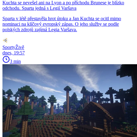
Kuchta se nevešel ani na Lyon a po příchodu Brunese je blízko
odchodu. Sparta jedná s Legií Varšava
Sparta v létě přestavěla hrot útoku a Jan Kuchta se ocitl mimo
nominaci na klíčový evropský zápas. O jeho služby se podle
polských zdrojů zajímá Legia Varšava.
SportyŽivě
dnes, 19:57
3 min