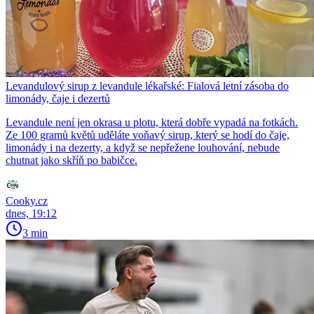
Levandulový sirup z levandule lékařské: Fialová letní zásoba do
limonády, čaje i dezertů
Levandule není jen okrasa u plotu, která dobře vypadá na fotkách.
Ze 100 gramů květů uděláte voňavý sirup, který se hodí do čaje,
limonády i na dezerty, a když se nepřežene louhování, nebude
chutnat jako skříň po babičce.
Cooky.cz
dnes, 19:12
3 min