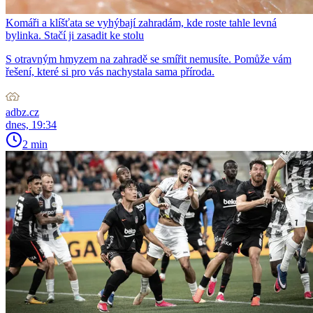
Komáři a klíšťata se vyhýbají zahradám, kde roste tahle levná
bylinka. Stačí ji zasadit ke stolu
S otravným hmyzem na zahradě se smířit nemusíte. Pomůže vám
řešení, které si pro vás nachystala sama příroda.
adbz.cz
dnes, 19:34
2 min