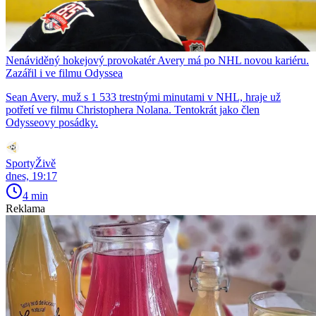
Nenáviděný hokejový provokatér Avery má po NHL novou kariéru.
Zazářil i ve filmu Odyssea
Sean Avery, muž s 1 533 trestnými minutami v NHL, hraje už
potřetí ve filmu Christophera Nolana. Tentokrát jako člen
Odysseovy posádky.
SportyŽivě
dnes, 19:17
4 min
Reklama