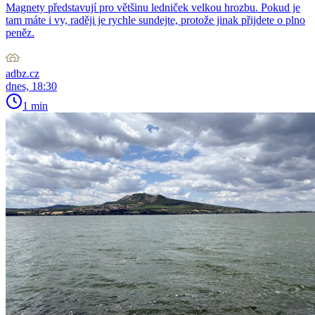
Magnety představují pro většinu ledniček velkou hrozbu. Pokud je
tam máte i vy, raději je rychle sundejte, protože jinak přijdete o plno
peněz.
adbz.cz
dnes, 18:30
1 min