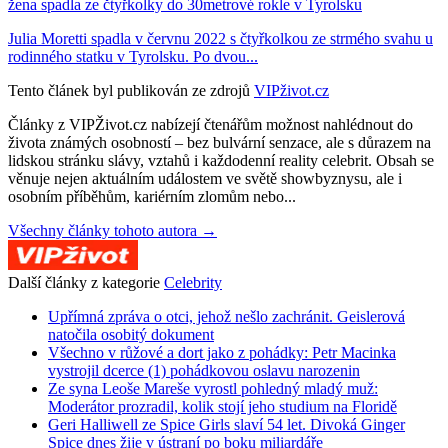
žena spadla ze čtyřkolky do 30metrové rokle v Tyrolsku
Julia Moretti spadla v červnu 2022 s čtyřkolkou ze strmého svahu u
rodinného statku v Tyrolsku. Po dvou...
Tento článek byl publikován ze zdrojů
VIPživot.cz
Články z VIPŽivot.cz nabízejí čtenářům možnost nahlédnout do
života známých osobností – bez bulvární senzace, ale s důrazem na
lidskou stránku slávy, vztahů i každodenní reality celebrit. Obsah se
věnuje nejen aktuálním událostem ve světě showbyznysu, ale i
osobním příběhům, kariérním zlomům nebo...
Všechny články tohoto autora →
Další články z kategorie
Celebrity
Upřímná zpráva o otci, jehož nešlo zachránit. Geislerová
natočila osobitý dokument
Všechno v růžové a dort jako z pohádky: Petr Macinka
vystrojil dcerce (1) pohádkovou oslavu narozenin
Ze syna Leoše Mareše vyrostl pohledný mladý muž:
Moderátor prozradil, kolik stojí jeho studium na Floridě
Geri Halliwell ze Spice Girls slaví 54 let. Divoká Ginger
Spice dnes žije v ústraní po boku miliardáře