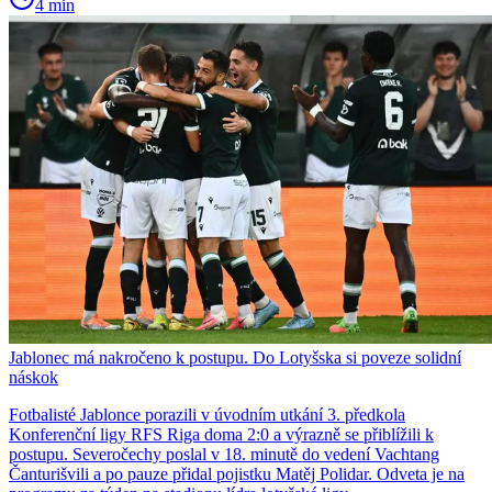
4 min
Jablonec má nakročeno k postupu. Do Lotyšska si poveze solidní
náskok
Fotbalisté Jablonce porazili v úvodním utkání 3. předkola
Konferenční ligy RFS Riga doma 2:0 a výrazně se přiblížili k
postupu. Severočechy poslal v 18. minutě do vedení Vachtang
Čanturišvili a po pauze přidal pojistku Matěj Polidar. Odveta je na