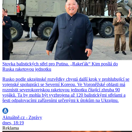
Stovka balistických střel pro Putina. „Rakeťák“ Kim posílá do
Ruska raketovou jednotku
Rusko podle ukrajinské rozvědky chystá další krok v prohlubující se
vojenské spolupráci se Severní Koreou. Ve Voroněžské oblasti má
rozmístit severokorejskou raketovou jednotku čítající zhruba 90
vojáků. Ta by mohla být vyzbrojena až 120 balistickými střelami a
šesti odpalovacími zařízeními určenými k útokům na Ukrajinu.
Aktuálně.cz - Zprávy
dnes, 18:19
Reklama