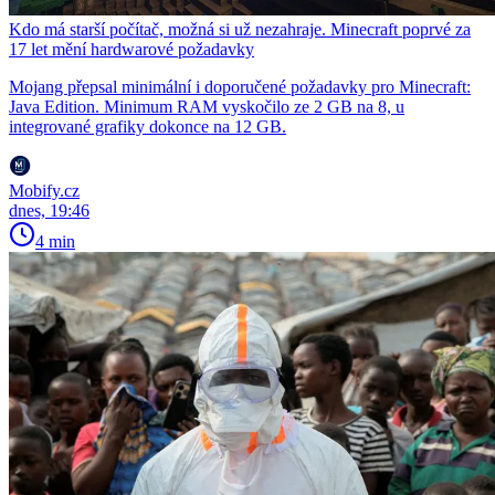
Kdo má starší počítač, možná si už nezahraje. Minecraft poprvé za
17 let mění hardwarové požadavky
Mojang přepsal minimální i doporučené požadavky pro Minecraft:
Java Edition. Minimum RAM vyskočilo ze 2 GB na 8, u
integrované grafiky dokonce na 12 GB.
Mobify.cz
dnes, 19:46
4 min