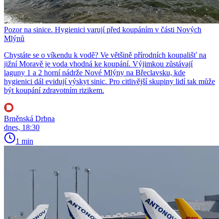
Pozor na sinice. Hygienici varují před koupáním v části Nových
Mlýnů
Chystáte se o víkendu k vodě? Ve většině přírodních koupališť na
jižní Moravě je voda vhodná ke koupání. Výjimkou zůstávají
laguny 1 a 2 horní nádrže Nové Mlýny na Břeclavsku, kde
hygienici dál evidují výskyt sinic. Pro citlivější skupiny lidí tak může
být koupání zdravotním rizikem.
Brněnská Drbna
dnes, 18:30
1 min