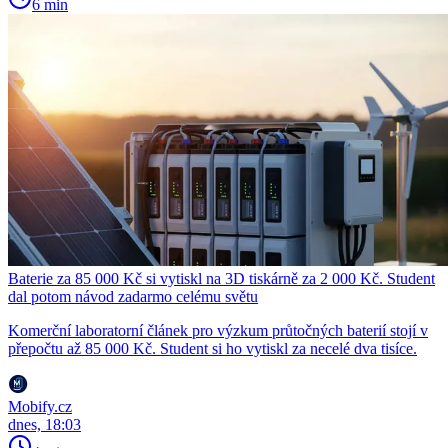
6 min
Baterie za 85 000 Kč si vytiskl na 3D tiskárně za 2 000 Kč. Student
dal potom návod zadarmo celému světu
Komerční laboratorní článek pro výzkum průtočných baterií stojí v
přepočtu až 85 000 Kč. Student si ho vytiskl za necelé dva tisíce.
Mobify.cz
dnes, 18:03