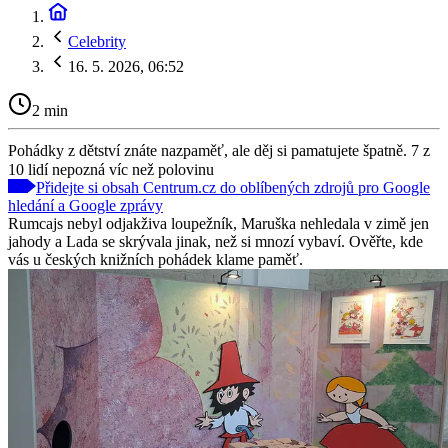
Celebrity
16. 5. 2026, 06:52
2 min
Pohádky z dětství znáte nazpaměť, ale děj si pamatujete špatně. 7 z
10 lidí nepozná víc než polovinu
Přidejte si obsah Centrum.cz do oblíbených zdrojů pro Google
hledání a Google zprávy
Rumcajs nebyl odjakživa loupežník, Maruška nehledala v zimě jen
jahody a Lada se skrývala jinak, než si mnozí vybaví. Ověřte, kde
vás u českých knižních pohádek klame paměť.