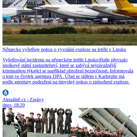
Německo vyšetřuje pokus o vyvolání exploze na letišti v Lipsku
Vyšetřování incidentu na německém letišti Lipsko/Halle převzalo
spolkové státní zastupitelství, které se zabývá nejzávažnější
kriminalitou týkající se například ohrožení bezpečnosti. Informovala
o tom ve čtvrtek agentura DPA. Úřad se sídlem v Karlsruhe má
podle agentury podezření na úmyslný pokus o způsobení exploze.
Aktuálně.cz - Zprávy
dnes, 18:29