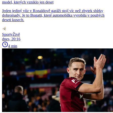
model, kterých vzniklo jen deset
Jeden jediný vůz v Ronaldově garáži stojí víc než zbytek sbírky
dohromady. Je to Bugatti, které automobilka vyrobila v pouhých
deseti kusech.
SportyŽivě
dnes, 20:16
4 min