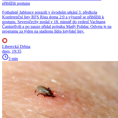
přiblížili postupu
Fotbalisté Jablonce porazili v úvodním utkání 3. předkola
Konferenční ligy RFS Riga doma 2:0 a výrazně se přiblížili k
postupu. Severočechy poslal v 18. minutě do vedení Vachtang
Čanturišvili a po pauze přidal pojistku Matěj Polidar. Odveta je na
programu za týden na stadionu lídra lotyšské ligy.
Liberecká Drbna
dnes, 19:35
3 min