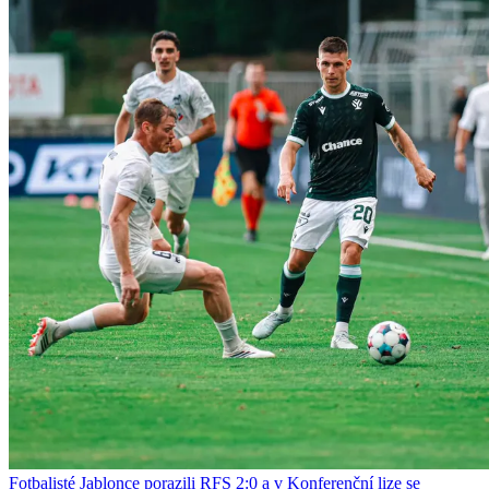
Fotbalisté Jablonce porazili RFS 2:0 a v Konferenční lize se