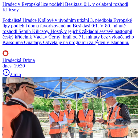
Hradec v Evropské lize podlehl Besiktasi 0:1, v oslabení rozhodl
Kilicsoy
Fotbalisté Hradce Králové v úvodním utkání 3. předkola Evropské
ligy podlehli doma favorizovanému Besiktasi 0:1. V 80. minutě
rozhodl Semih Kilicsoy. Hosté, v jejichž základní sestavě nastoupil
český křídelník Václav Černý, hráli od 71. minuty bez vyloučeného
Kassouma Ouattary. Odveta je na programu za týden v Istanbulu.
Hradecká Drbna
dnes, 19:30
2 min