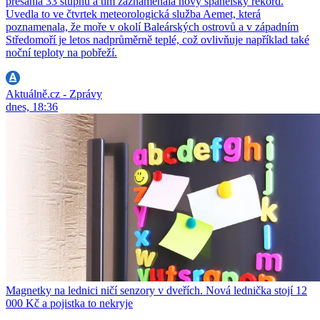
přesáhla 33 stupňů a tím zaznamenala nový španělský rekord.
Uvedla to ve čtvrtek meteorologická služba Aemet, která
poznamenala, že moře v okolí Baleárských ostrovů a v západním
Středomoří je letos nadprůměrně teplé, což ovlivňuje například také
noční teploty na pobřeží.
Aktuálně.cz - Zprávy
dnes, 18:36
Magnetky na lednici ničí senzory v dveřích. Nová lednička stojí 12
000 Kč a pojistka to nekryje