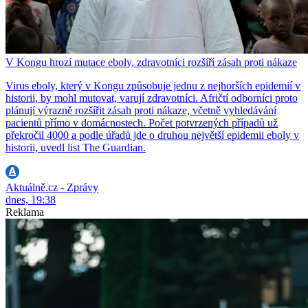
V Kongu hrozí mutace eboly, zdravotníci rozšíří zásah proti nákaze
Virus eboly, který v Kongu způsobuje jednu z nejhorších epidemií v
historii, by mohl mutovat, varují zdravotníci. Afričtí odborníci proto
plánují výrazně rozšířit zásah proti nákaze, včetně vyhledávání
pacientů přímo v domácnostech. Počet potvrzených případů už
překročil 4000 a podle úřadů jde o druhou největší epidemii eboly v
historii, uvedl list The Guardian.
Aktuálně.cz - Zprávy
dnes, 19:38
Reklama