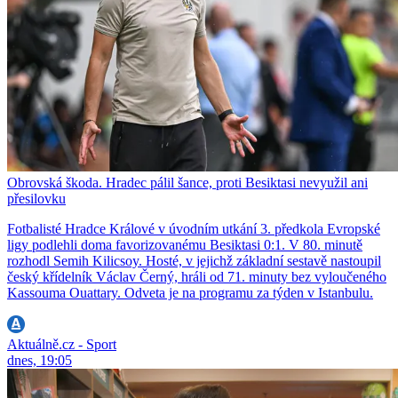
Obrovská škoda. Hradec pálil šance, proti Besiktasi nevyužil ani
přesilovku
Fotbalisté Hradce Králové v úvodním utkání 3. předkola Evropské
ligy podlehli doma favorizovanému Besiktasi 0:1. V 80. minutě
rozhodl Semih Kilicsoy. Hosté, v jejichž základní sestavě nastoupil
český křídelník Václav Černý, hráli od 71. minuty bez vyloučeného
Kassouma Ouattary. Odveta je na programu za týden v Istanbulu.
Aktuálně.cz - Sport
dnes, 19:05