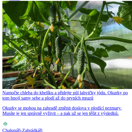
Namočte chleba do kbelíku a přidejte půl lahvičky jódu. Okurky po
tom hnojí samy sebe a plodí až do prvních mrazů
Okurky se mohou na zahradě změnit doslova v plodící nezmary.
Musíte je jen správně vyživit – a pak už se jen těšit z výsledků.
Chalupáři-Zahrádkáři