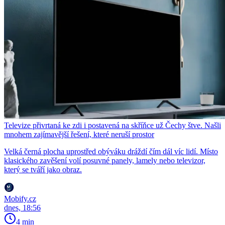
Televize přivrtaná ke zdi i postavená na skříňce už Čechy štve. Našli
mnohem zajímavější řešení, které neruší prostor
Velká černá plocha uprostřed obýváku dráždí čím dál víc lidí. Místo
klasického zavěšení volí posuvné panely, lamely nebo televizor,
který se tváří jako obraz.
Mobify.cz
dnes, 18:56
4 min