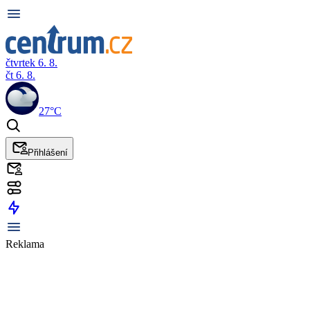
čtvrtek 6. 8.
čt 6. 8.
27°C
Přihlášení
Reklama