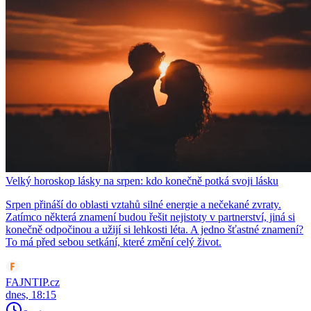
Velký horoskop lásky na srpen: kdo konečně potká svoji lásku
Srpen přináší do oblasti vztahů silné energie a nečekané zvraty.
Zatímco některá znamení budou řešit nejistoty v partnerství, jiná si
konečně odpočinou a užijí si lehkosti léta. A jedno šťastné znamení?
To má před sebou setkání, které změní celý život.
FAJNTIP.cz
dnes, 18:15