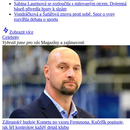
Sabina Laurinová se rozloučila s milovaným otcem. Dojemná
báseň přivedla hosty k slzám
Vondráčková a Šafářová znovu proti sobě. Spor o syny
rozvířila debata o sportu
Zobrazit více
Celebrity
Vybrali jsme pro vás
Magazíny a zajímavosti
Zábranský buduje Kometu po vzoru Fergusona. Kučeřík popisuje,
jak šéf kontroluje každý detail klubu