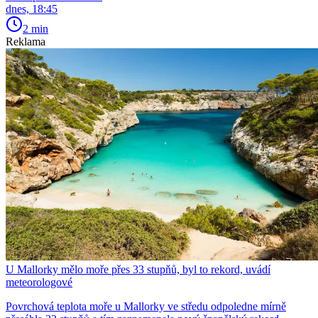
dnes, 18:45
2 min
Reklama
U Mallorky mělo moře přes 33 stupňů, byl to rekord, uvádí
meteorologové
Povrchová teplota moře u Mallorky ve středu odpoledne mírně