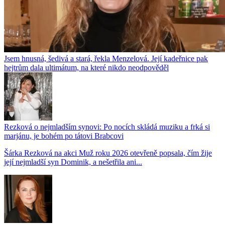
Jsem hnusná, šedivá a stará, řekla Menzelová. Její kadeřnice pak
hejtrům dala ultimátum, na které nikdo neodpověděl
Rezková o nejmladším synovi: Po nocích skládá muziku a frká si
marjánu, je bohém po tátovi Brabcovi
Šárka Rezková na akci Muž roku 2026 otevřeně popsala, čím žije
její nejmladší syn Dominik, a nešetřila ani...