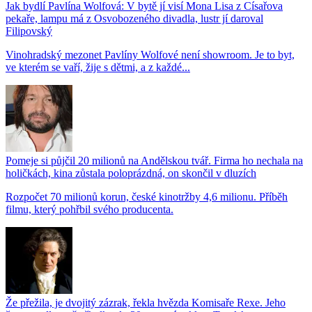
Jak bydlí Pavlína Wolfová: V bytě jí visí Mona Lisa z Císařova
pekaře, lampu má z Osvobozeného divadla, lustr jí daroval
Filipovský
Vinohradský mezonet Pavlíny Wolfové není showroom. Je to byt,
ve kterém se vaří, žije s dětmi, a z každé...
Pomeje si půjčil 20 milionů na Andělskou tvář. Firma ho nechala na
holičkách, kina zůstala poloprázdná, on skončil v dluzích
Rozpočet 70 milionů korun, české kinotržby 4,6 milionu. Příběh
filmu, který pohřbil svého producenta.
Že přežila, je dvojitý zázrak, řekla hvězda Komisaře Rexe. Jeho