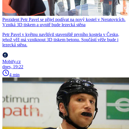
Prezident Petr Pavel se přijel podívat na nový kostel v Neratovicích.
Vzniká 3D tiskem a uvnitř bude lezecká stěna
Petr Pavel v květnu navštívil staveniště prvního kostela v Česku,
jehož věž má vzniknout 3D tiskem betonu. Součástí věže bude i
lezecká stěna.
Mobify.cz
dnes, 19:22
4 min