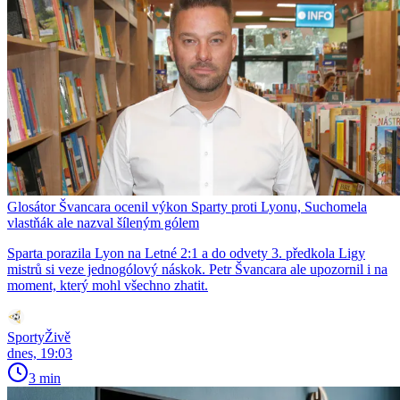
Glosátor Švancara ocenil výkon Sparty proti Lyonu, Suchomela
vlastňák ale nazval šíleným gólem
Sparta porazila Lyon na Letné 2:1 a do odvety 3. předkola Ligy
mistrů si veze jednogólový náskok. Petr Švancara ale upozornil i na
moment, který mohl všechno zhatit.
SportyŽivě
dnes, 19:03
3 min