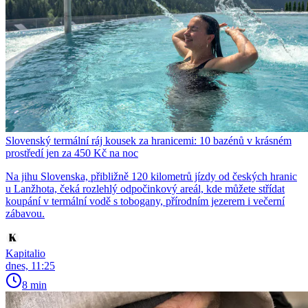
Slovenský termální ráj kousek za hranicemi: 10 bazénů v krásném
prostředí jen za 450 Kč na noc
Na jihu Slovenska, přibližně 120 kilometrů jízdy od českých hranic
u Lanžhota, čeká rozlehlý odpočinkový areál, kde můžete střídat
koupání v termální vodě s tobogany, přírodním jezerem i večerní
zábavou.
Kapitalio
dnes, 11:25
8 min