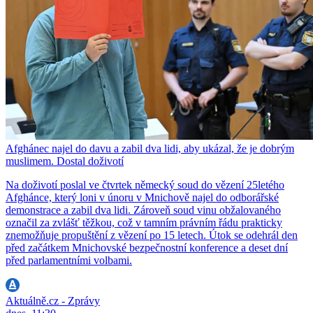
Afghánec najel do davu a zabil dva lidi, aby ukázal, že je dobrým
muslimem. Dostal doživotí
Na doživotí poslal ve čtvrtek německý soud do vězení 25letého
Afghánce, který loni v únoru v Mnichově najel do odborářské
demonstrace a zabil dva lidi. Zároveň soud vinu obžalovaného
označil za zvlášť těžkou, což v tamním právním řádu prakticky
znemožňuje propuštění z vězení po 15 letech. Útok se odehrál den
před začátkem Mnichovské bezpečnostní konference a deset dní
před parlamentními volbami.
Aktuálně.cz - Zprávy