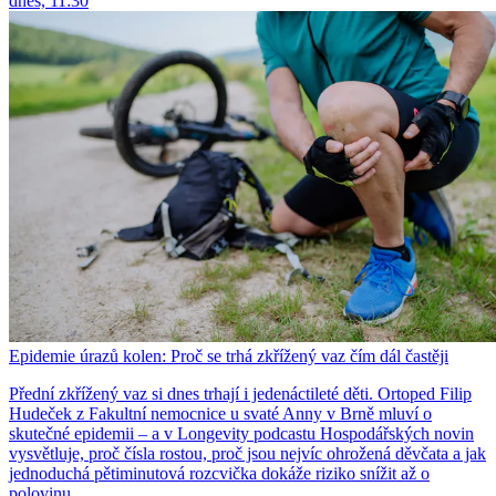
dnes, 11:30
Epidemie úrazů kolen: Proč se trhá zkřížený vaz čím dál častěji
Přední zkřížený vaz si dnes trhají i jedenáctileté děti. Ortoped Filip
Hudeček z Fakultní nemocnice u svaté Anny v Brně mluví o
skutečné epidemii – a v Longevity podcastu Hospodářských novin
vysvětluje, proč čísla rostou, proč jsou nejvíc ohrožená děvčata a jak
jednoduchá pětiminutová rozcvička dokáže riziko snížit až o
polovinu.