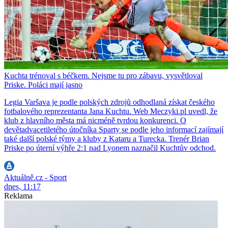
Kuchta trénoval s béčkem. Nejsme tu pro zábavu, vysvětloval
Priske. Poláci mají jasno
Legia Varšava je podle polských zdrojů odhodlaná získat českého
fotbalového reprezentanta Jana Kuchtu. Web Meczyki.pl uvedl, že
klub z hlavního města má nicméně tvrdou konkurenci. O
devětadvacetiletého útočníka Sparty se podle jeho informací zajímají
také další polské týmy a kluby z Kataru a Turecka. Trenér Brian
Priske po úterní výhře 2:1 nad Lyonem naznačil Kuchtův odchod.
Aktuálně.cz - Sport
dnes, 11:17
Reklama