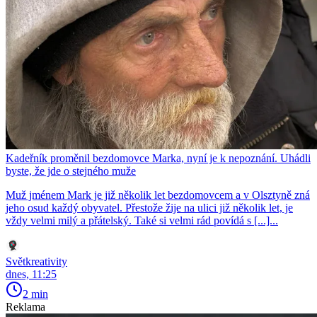
Kadeřník proměnil bezdomovce Marka, nyní je k nepoznání. Uhádli
byste, že jde o stejného muže
Muž jménem Mark je již několik let bezdomovcem a v Olsztyně zná
jeho osud každý obyvatel. Přestože žije na ulici již několik let, je
vždy velmi milý a přátelský. Také si velmi rád povídá s [...]...
Světkreativity
dnes, 11:25
2 min
Reklama