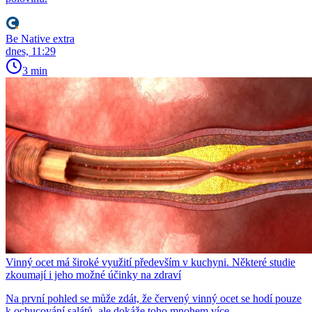
Be Native extra
dnes, 11:29
3 min
Vinný ocet má široké využití především v kuchyni. Některé studie
zkoumají i jeho možné účinky na zdraví
Na první pohled se může zdát, že červený vinný ocet se hodí pouze
k ochucování salátů, ale dokáže toho mnohem více.