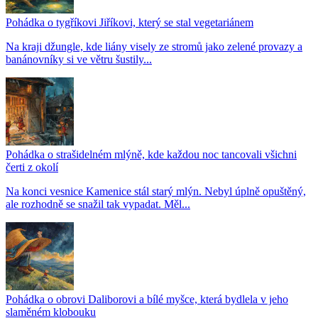
Pohádka o tygříkovi Jiříkovi, který se stal vegetariánem
Na kraji džungle, kde liány visely ze stromů jako zelené provazy a
banánovníky si ve větru šustily...
Pohádka o strašidelném mlýně, kde každou noc tancovali všichni
čerti z okolí
Na konci vesnice Kamenice stál starý mlýn. Nebyl úplně opuštěný,
ale rozhodně se snažil tak vypadat. Měl...
Pohádka o obrovi Daliborovi a bílé myšce, která bydlela v jeho
slaměném klobouku