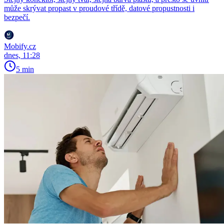
může skrývat propast v proudové třídě, datové propustnosti i
bezpečí.
Mobify.cz
dnes, 11:28
5 min