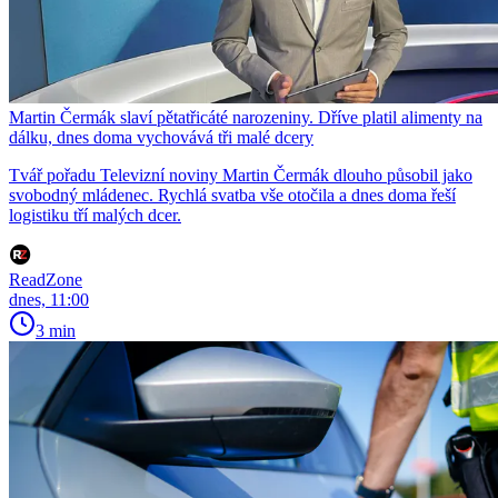
Martin Čermák slaví pětatřicáté narozeniny. Dříve platil alimenty na
dálku, dnes doma vychovává tři malé dcery
Tvář pořadu Televizní noviny Martin Čermák dlouho působil jako
svobodný mládenec. Rychlá svatba vše otočila a dnes doma řeší
logistiku tří malých dcer.
ReadZone
dnes, 11:00
3 min