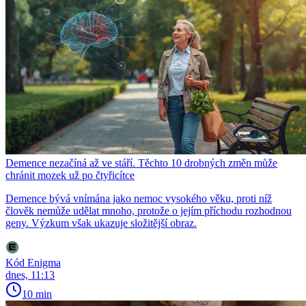
Demence nezačíná až ve stáří. Těchto 10 drobných změn může
chránit mozek už po čtyřicítce
Demence bývá vnímána jako nemoc vysokého věku, proti níž
člověk nemůže udělat mnoho, protože o jejím příchodu rozhodnou
geny. Výzkum však ukazuje složitější obraz.
Kód Enigma
dnes, 11:13
10 min