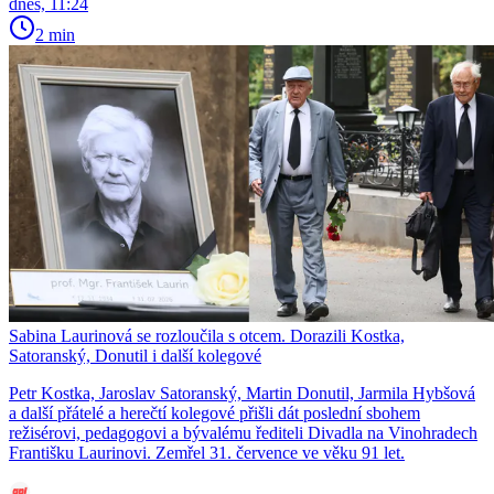
dnes, 11:24
2 min
Sabina Laurinová se rozloučila s otcem. Dorazili Kostka,
Satoranský, Donutil i další kolegové
Petr Kostka, Jaroslav Satoranský, Martin Donutil, Jarmila Hybšová
a další přátelé a herečtí kolegové přišli dát poslední sbohem
režisérovi, pedagogovi a bývalému řediteli Divadla na Vinohradech
Františku Laurinovi. Zemřel 31. července ve věku 91 let.