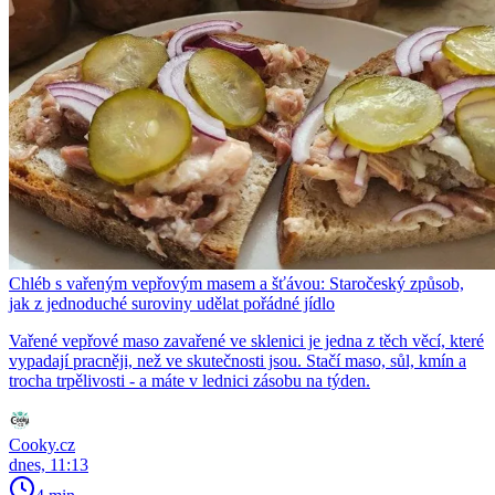
Chléb s vařeným vepřovým masem a šťávou: Staročeský způsob,
jak z jednoduché suroviny udělat pořádné jídlo
Vařené vepřové maso zavařené ve sklenici je jedna z těch věcí, které
vypadají pracněji, než ve skutečnosti jsou. Stačí maso, sůl, kmín a
trocha trpělivosti - a máte v lednici zásobu na týden.
Cooky.cz
dnes, 11:13