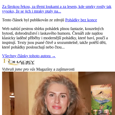
Za širokou řekou, za třemi loukami a za lesem, kde smrky rostly tak
vysoko, že se jich i mraky ptaly na...
Tento článek byl publikován ze zdrojů
Pohádky bez konce
Web nabízí pestrou sbírku pohádek plnou fantazie, kouzelných
bytostí, dobrodružství i laskavého humoru. Čtenáři zde najdou
klasicky laděné příběhy i modernější pohádky, které baví, poučí a
inspirují. Texty jsou psané čtivě a srozumitelně, takže potěší děti,
které pohádky poslouchají nebo čtou...
Všechny články tohoto autora →
Vybrali jsme pro vás
Magazíny a zajímavosti