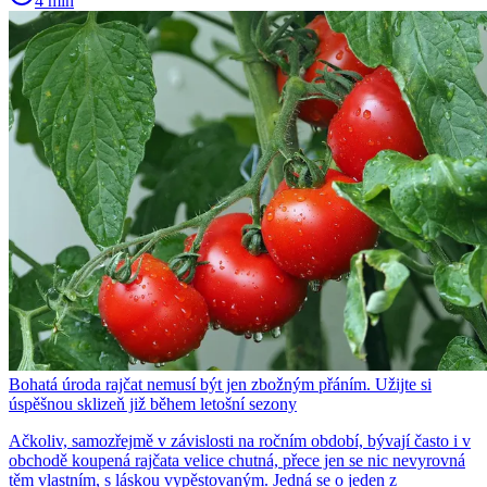
4 min
Bohatá úroda rajčat nemusí být jen zbožným přáním. Užijte si
úspěšnou sklizeň již během letošní sezony
Ačkoliv, samozřejmě v závislosti na ročním období, bývají často i v
obchodě koupená rajčata velice chutná, přece jen se nic nevyrovná
těm vlastním, s láskou vypěstovaným. Jedná se o jeden z