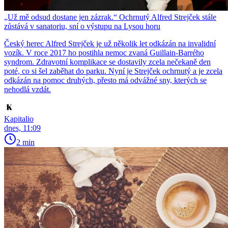
„Už mě odsud dostane jen zázrak.“ Ochrnutý Alfred Strejček stále
zůstává v sanatoriu, sní o výstupu na Lysou horu
Český herec Alfred Strejček je už několik let odkázán na invalidní
vozík. V roce 2017 ho postihla nemoc zvaná Guillain-Barrého
syndrom. Zdravotní komplikace se dostavily zcela nečekaně den
poté, co si šel zaběhat do parku. Nyní je Strejček ochrnutý a je zcela
odkázán na pomoc druhých, přesto má odvážné sny, kterých se
nehodlá vzdát.
Kapitalio
dnes, 11:09
2 min