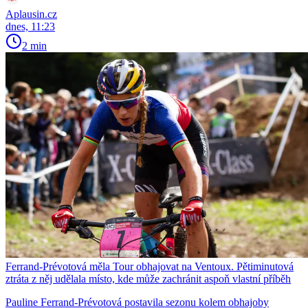
Aplausin.cz
dnes, 11:23
2 min
Ferrand-Prévotová měla Tour obhajovat na Ventoux. Pětiminutová
ztráta z něj udělala místo, kde může zachránit aspoň vlastní příběh
Pauline Ferrand-Prévotová postavila sezonu kolem obhajoby