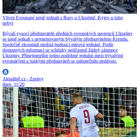
Vlivní Evropané tajně jednali s Rusy o Ukrajině. Kyjev u toho
nebyl
Bývalí vysocí představitelé předních evropských spojenců Ukrajiny
se tajně setkali s nejmenovaným bývalým představitelem Kremlu.
Společně zkoumali možná budoucí mírová jednání. Podle
dostupných informací se schůzky neúčastnil žádný zástupce
Ukrajiny. Přinejmenším jedno podobné jednání mezi bývalými
evropskými a ruskými představiteli se uskutečnilo nedávno.
Aktuálně.cz - Zprávy
dnes, 11:20