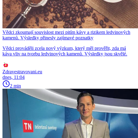
Vědci zkoumají souvislost mezi pitím kávy a rizikem ledvinových
kamenů. Výsledky přinesly zajímavé poznatky
Vědci prováděli zcela nový výzkum, který měl prověřit, zda má
káva vliv na tvorbu ledvinových kamenů. Výsledky jsou skvělé.
Zdravestravovani.eu
dnes, 11:04
2 min