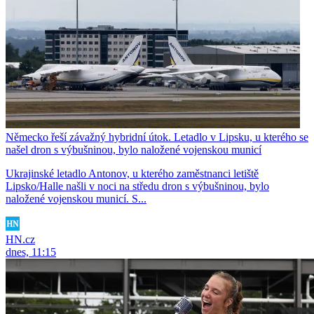
Německo řeší závažný hybridní útok. Letadlo v Lipsku, u kterého se
našel dron s výbušninou, bylo naložené vojenskou municí
Ukrajinské letadlo Antonov, u kterého zaměstnanci letiště
Lipsko/Halle našli v noci na středu dron s výbušninou, bylo
naložené vojenskou municí. S...
HN.cz
dnes, 11:15