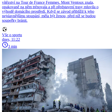
vítězství na Tour de France Femmes. Mont Ventoux znala,
opakovaně na něm trénovala a při představení trasy mluvila o
výhodě domácího prostředí. Když se závod přiblížil k jeho
nejslavnějšímu stoupání, měla být ženou, před níž se budou
soupeřky bránit.
Vše o sportu
dnes, 11:22
3 min