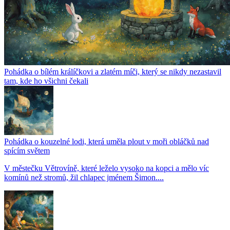
Pohádka o bílém králíčkovi a zlatém míči, který se nikdy nezastavil
tam, kde ho všichni čekali
Pohádka o kouzelné lodi, která uměla plout v moři obláčků nad
spícím světem
V městečku Větrovíně, které leželo vysoko na kopci a mělo víc
komínů než stromů, žil chlapec jménem Šimon....