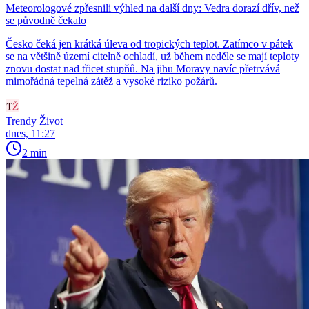
Meteorologové zpřesnili výhled na další dny: Vedra dorazí dřív, než
se původně čekalo
Česko čeká jen krátká úleva od tropických teplot. Zatímco v pátek
se na většině území citelně ochladí, už během neděle se mají teploty
znovu dostat nad třicet stupňů. Na jihu Moravy navíc přetrvává
mimořádná tepelná zátěž a vysoké riziko požárů.
Trendy Život
dnes, 11:27
2 min