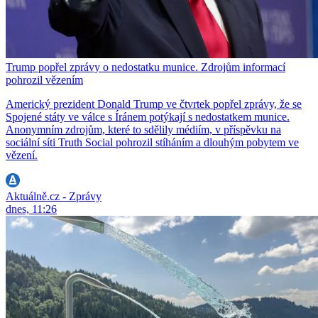
Trump popřel zprávy o nedostatku munice. Zdrojům informací
pohrozil vězením
Americký prezident Donald Trump ve čtvrtek popřel zprávy, že se
Spojené státy ve válce s Íránem potýkají s nedostatkem munice.
Anonymním zdrojům, které to sdělily médiím, v příspěvku na
sociální síti Truth Social pohrozil stíháním a dlouhým pobytem ve
vězení.
Aktuálně.cz - Zprávy
dnes, 11:26