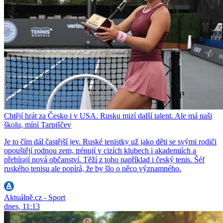
Chtějí hrát za Česko i v USA. Rusku mizí další talent. Ale má naši
školu, míní Tarpiščev
Je to čím dál častější jev. Ruské tenistky už jako děti se svými rodiči
opouštějí rodnou zem, trénují v cizích klubech i akademiích a
přebírají nová občanství. Těží z toho například i český tenis. Šéf
ruského tenisu ale popírá, že by šlo o něco významného.
Aktuálně.cz - Sport
dnes, 11:13