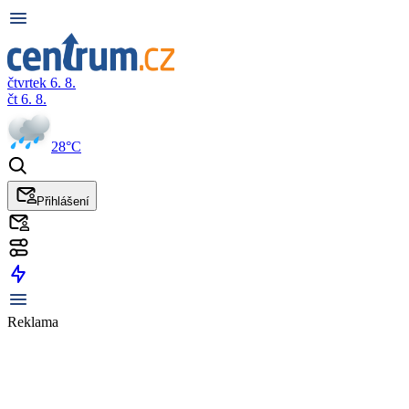
čtvrtek 6. 8.
čt 6. 8.
28°C
Přihlášení
Reklama