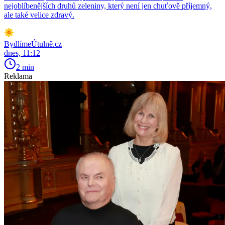
nejoblíbenějších druhů zeleniny, který není jen chuťově příjemný,
ale také velice zdravý.
BydlímeÚtulně.cz
dnes, 11:12
2 min
Reklama