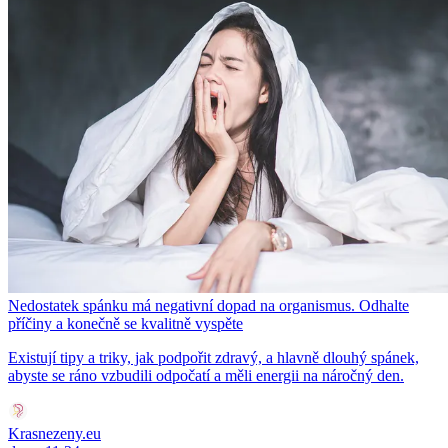
Nedostatek spánku má negativní dopad na organismus. Odhalte
příčiny a konečně se kvalitně vyspěte
Existují tipy a triky, jak podpořit zdravý, a hlavně dlouhý spánek,
abyste se ráno vzbudili odpočatí a měli energii na náročný den.
Krasnezeny.eu