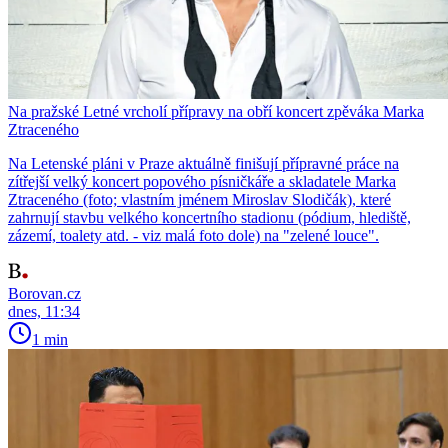
Na pražské Letné vrcholí přípravy na obří koncert zpěváka Marka
Ztraceného
Na Letenské pláni v Praze aktuálně finišují přípravné práce na
zítřejší velký koncert popového písničkáře a skladatele Marka
Ztraceného (foto; vlastním jménem Miroslav Slodičák), které
zahrnují stavbu velkého koncertního stadionu (pódium, hlediště,
zázemí, toalety atd. - viz malá foto dole) na "zelené louce".
Borovan.cz
dnes, 11:34
1 min