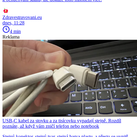
Zdravestravovani.eu
dnes, 11:28
4 min
Reklama
USB-C kabel za stovku a za tisícovku vypadají stejně. Rozdíl
poznáte, až když vám zničí telefon nebo notebook
Stejný konektor, stejný tvar, stejná barva plastu, a přesto se uvnitř