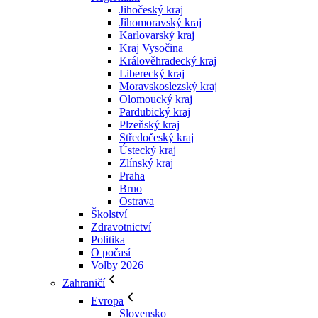
Jihočeský kraj
Jihomoravský kraj
Karlovarský kraj
Kraj Vysočina
Králověhradecký kraj
Liberecký kraj
Moravskoslezský kraj
Olomoucký kraj
Pardubický kraj
Plzeňský kraj
Středočeský kraj
Ústecký kraj
Zlínský kraj
Praha
Brno
Ostrava
Školství
Zdravotnictví
Politika
O počasí
Volby 2026
Zahraničí
Evropa
Slovensko