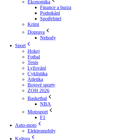
Ekonomika
Finance a burza
Podnikání
Spotřebitel
Krimi
Doprava
Nehody
Sport
Hokej
Fotbal
Tenis
Lyžování
Cyklistika
Atletika
Bojové sporty
ZOH 2026
Basketbal
NBA
Motosport
F1
Auto-moto
Elektromobily
Kultura