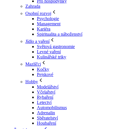
Pro hospodyňky
Zahrada
Osobní rozvoj
Psychologie
Management
Kariéra
Spiritualita a náboženství
Jídlo a vaření
Světová gastronomie
Levné vaření
Kulinářské triky
Mazlíčci
Kočky
Pejskové
Hobby
Modelářství
Včelařství
Rybaření
Letectví
Automobilismus
Adrenalin
Sběratelství
Houbaření