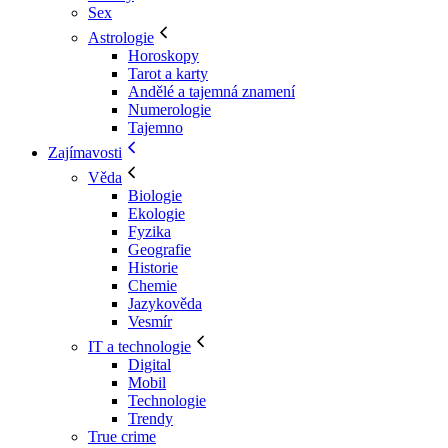
Sex
Astrologie
Horoskopy
Tarot a karty
Andělé a tajemná znamení
Numerologie
Tajemno
Zajímavosti
Věda
Biologie
Ekologie
Fyzika
Geografie
Historie
Chemie
Jazykověda
Vesmír
IT a technologie
Digital
Mobil
Technologie
Trendy
True crime