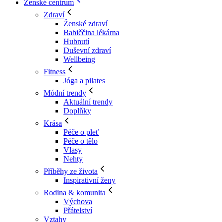
Ženské centrum
Zdraví
Ženské zdraví
Babiččina lékárna
Hubnutí
Duševní zdraví
Wellbeing
Fitness
Jóga a pilates
Módní trendy
Aktuální trendy
Doplňky
Krása
Péče o pleť
Péče o tělo
Vlasy
Nehty
Příběhy ze života
Inspirativní ženy
Rodina & komunita
Výchova
Přátelství
Vztahy