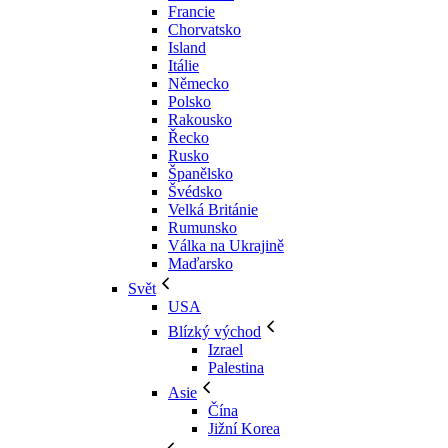
Francie
Chorvatsko
Island
Itálie
Německo
Polsko
Rakousko
Řecko
Rusko
Španělsko
Švédsko
Velká Británie
Rumunsko
Válka na Ukrajině
Maďarsko
Svět
USA
Blízký východ
Izrael
Palestina
Asie
Čína
Jižní Korea