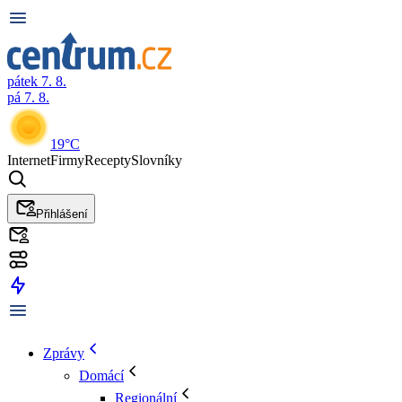
pátek 7. 8.
pá 7. 8.
19°C
Internet
Firmy
Recepty
Slovníky
Přihlášení
Zprávy
Domácí
Regionální