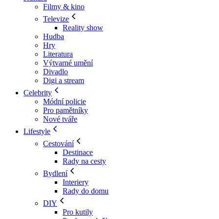
Filmy & kino
Televize
Reality show
Hudba
Hry
Literatura
Výtvarné umění
Divadlo
Digi a stream
Celebrity
Módní policie
Pro pamětníky
Nové tváře
Lifestyle
Cestování
Destinace
Rady na cesty
Bydlení
Interiery
Rady do domu
DIY
Pro kutily