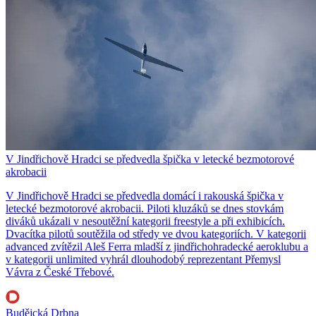
V Jindřichově Hradci se předvedla špička v letecké bezmotorové
akrobacii
V Jindřichově Hradci se předvedla domácí i rakouská špička v
letecké bezmotorové akrobacii. Piloti kluzáků se dnes stovkám
diváků ukázali v nesoutěžní kategorii freestyle a při exhibicích.
Dvacítka pilotů soutěžila od středy ve dvou kategoriích. V kategorii
advanced zvítězil Aleš Ferra mladší z jindřichohradecké aeroklubu a
v kategorii unlimited vyhrál dlouhodobý reprezentant Přemysl
Vávra z České Třebové.
Budějcká Drbna