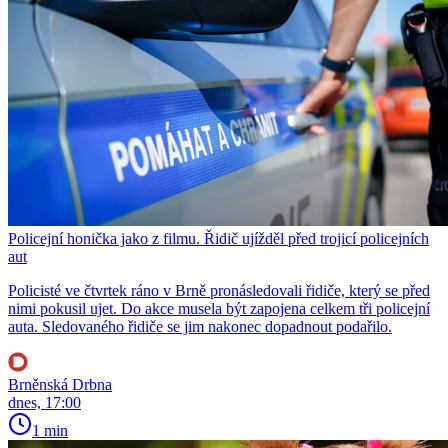
Policejní honička jako z filmu. Řidič ujížděl před trojicí policejních
aut
Policisté ve čtvrtek ráno v Brně pronásledovali řidiče, který se před
nimi pokusil ujet. Do akce musela být zapojena celkem tři policejní
auta. Sledovaného řidiče se jim nakonec dopadnout podařilo.
Brněnská Drbna
dnes, 17:00
1 min