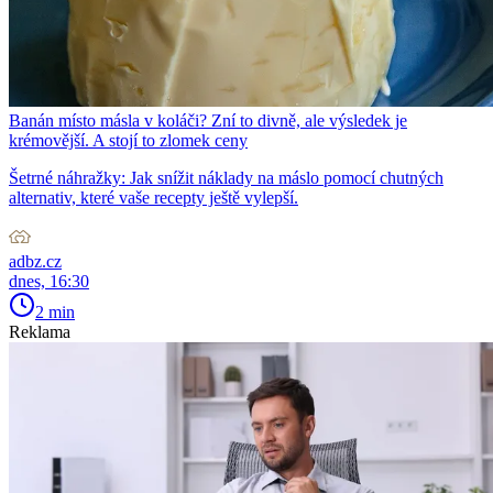
Banán místo másla v koláči? Zní to divně, ale výsledek je
krémovější. A stojí to zlomek ceny
Šetrné náhražky: Jak snížit náklady na máslo pomocí chutných
alternativ, které vaše recepty ještě vylepší.
adbz.cz
dnes, 16:30
2 min
Reklama