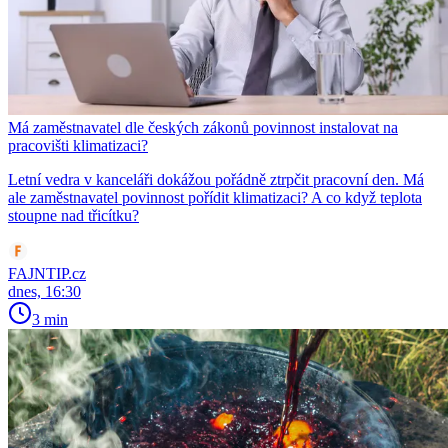
Má zaměstnavatel dle českých zákonů povinnost instalovat na
pracovišti klimatizaci?
Letní vedra v kanceláři dokážou pořádně ztrpčit pracovní den. Má
ale zaměstnavatel povinnost pořídit klimatizaci? A co když teplota
stoupne nad třicítku?
FAJNTIP.cz
dnes, 16:30
3 min