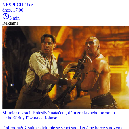
NESPECHEJ.cz
dnes, 17:00
3 min
Reklama
Mumie se vrací: Bolestivé natáčení, dům ze slavného hororu a
nejhorší dny Dwaynea Johnsona
Dobrodružný snímek Mumie se vrací spojil známé herce s novými