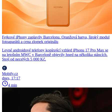
Fejkové iPhony zaplavily Barcelonu. Oranžová barva, široký modul
fotoaparátů a cena zlomek originálu
Levné androidové telefony kopírující vzhled iPhonu 17 Pro Max se
na letošním MWC v Barceloně objevily hned na několika stáncích.
Stojí od necelých 5 000 Kč.
Mobify.cz
dnes, 17:17
4 min