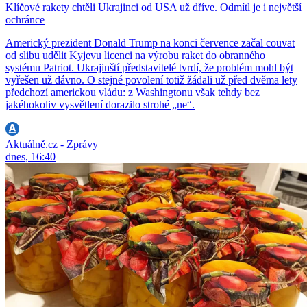
Klíčové rakety chtěli Ukrajinci od USA už dříve. Odmítl je i největší
ochránce
Americký prezident Donald Trump na konci července začal couvat
od slibu udělit Kyjevu licenci na výrobu raket do obranného
systému Patriot. Ukrajinští představitelé tvrdí, že problém mohl být
vyřešen už dávno. O stejné povolení totiž žádali už před dvěma lety
předchozí americkou vládu: z Washingtonu však tehdy bez
jakéhokoliv vysvětlení dorazilo strohé „ne“.
Aktuálně.cz - Zprávy
dnes, 16:40