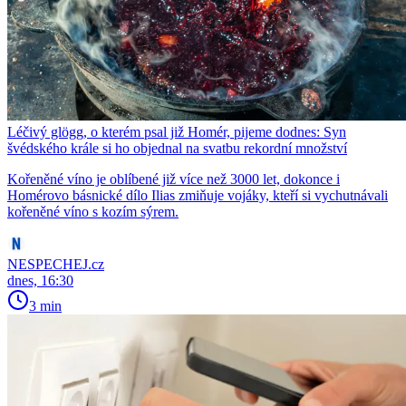
Léčivý glögg, o kterém psal již Homér, pijeme dodnes: Syn
švédského krále si ho objednal na svatbu rekordní množství
Kořeněné víno je oblíbené již více než 3000 let, dokonce i
Homérovo básnické dílo Ilias zmiňuje vojáky, kteří si vychutnávali
kořeněné víno s kozím sýrem.
NESPECHEJ.cz
dnes, 16:30
3 min