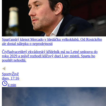
Sparťanský klenot Mercado v hledáčku velkoklubů. Od Rosického
ale dostal nálepku o neprodejnosti
Čtyřiadvacetiletý ekvádorský křídelník má na Letné smlouvu do
roku 2029 a právě rozhodl klíčový duel Ligy mistrů. Sparta ho
pouštět nehodlá.
SportyŽivě
dnes, 17:16
4 min