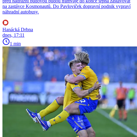
před nádražní budovou budou tramvaje do konce srpna zastavovat
na zastávce Kosmonautů. Do Pavloviček dopravní podnik vypraví
náhradní autobusy.
Hanácká Drbna
dnes, 17:11
1 min