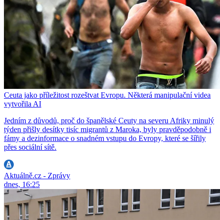
Ceuta jako příležitost rozeštvat Evropu. Některá manipulační videa
vytvořila AI
Jedním z důvodů, proč do španělské Ceuty na severu Afriky minulý
týden přišly desítky tisíc migrantů z Maroka, byly pravděpodobně i
fámy a dezinformace o snadném vstupu do Evropy, které se šířily
přes sociální sítě.
Aktuálně.cz - Zprávy
dnes, 16:25