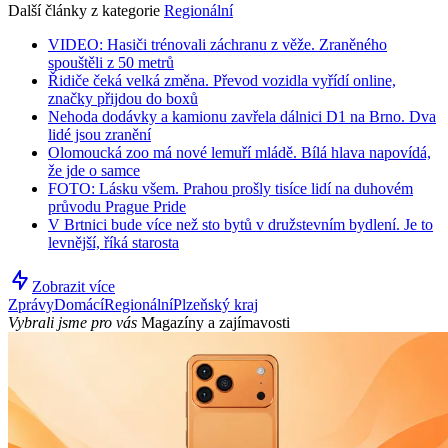
Další články z kategorie
Regionální
VIDEO: Hasiči trénovali záchranu z věže. Zraněného
spouštěli z 50 metrů
Řidiče čeká velká změna. Převod vozidla vyřídí online,
značky přijdou do boxů
Nehoda dodávky a kamionu zavřela dálnici D1 na Brno. Dva
lidé jsou zranění
Olomoucká zoo má nové lemuří mládě. Bílá hlava napovídá,
že jde o samce
FOTO: Lásku všem. Prahou prošly tisíce lidí na duhovém
průvodu Prague Pride
V Brtnici bude více než sto bytů v družstevním bydlení. Je to
levnější, říká starosta
Zobrazit více
Zprávy
Domácí
Regionální
Plzeňský kraj
Vybrali jsme pro vás
Magazíny a zajímavosti