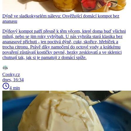
Dýně ve sladkokyselém nálevu: Osvěžující domácí kompot bez
ananasu
Dýňový kompot patří přesně k těm věcem, které doma buď všichni
milují, nebo se jim roky vyhýbali. U nás vyhrála stará klasika bez
ananasové příchuti - jen poctivá dýně, cukr, skořice, hřebíček a
trocha citronu. Právě díky namočení do octové vody a krátkému
povaření zůstávají kostičky pevné, hezky zesklovatí a ve sklenici
chutnají tak, jak si je pamatuji z domácí spíže.
Cooky.cz
dnes, 16:34
4 min