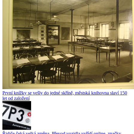
První knížky se vešly do jedné skříně, městská knihovna slaví 150
let od založení
Řidiče čeká velká změna. Převod vozidla vyřídí online, značky