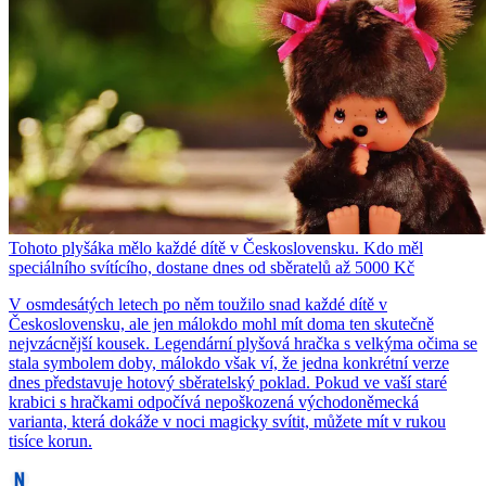
Tohoto plyšáka mělo každé dítě v Československu. Kdo měl
speciálního svítícího, dostane dnes od sběratelů až 5000 Kč
V osmdesátých letech po něm toužilo snad každé dítě v
Československu, ale jen málokdo mohl mít doma ten skutečně
nejvzácnější kousek. Legendární plyšová hračka s velkýma očima se
stala symbolem doby, málokdo však ví, že jedna konkrétní verze
dnes představuje hotový sběratelský poklad. Pokud ve vaší staré
krabici s hračkami odpočívá nepoškozená východoněmecká
varianta, která dokáže v noci magicky svítit, můžete mít v rukou
tisíce korun.