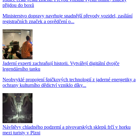
přijdou do boxů
Ministerstvo dopravy navrhuje snadnější převody vozidel, zasílání
registračních značek a osvědčení o...
Jaderní experti zachraňují historii. Vytvářejí digitální dvojče
legendárního tanku
Neobvyklé propojení špičkových technologií z jaderné energetiky a
ochrany kulturního dědictví vzniklo díky...
Návštěvy chladného podzemí a pivovarských sklepů frčí v horku
mezi turisty v Plzni