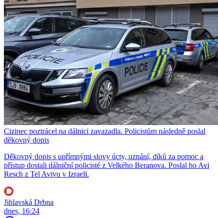
Cizinec poztrácel na dálnici zavazadla. Policistům následně poslal
děkovný dopis
Děkovný dopis s upřímnými slovy úcty, uznání, díků za pomoc a
přístup dostali dálniční policisté z Velkého Beranova. Poslal ho Avi
Resch z Tel Avivu v Izraeli.
Jihlavská Drbna
dnes, 16:24