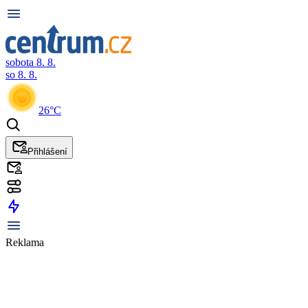
sobota 8. 8.
so 8. 8.
26°C
Přihlášení
Reklama