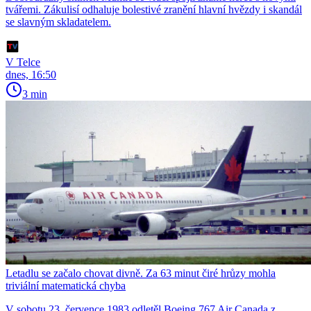
tvářemi. Zákulisí odhaluje bolestivé zranění hlavní hvězdy i skandál
se slavným skladatelem.
V Telce
dnes, 16:50
3 min
Letadlu se začalo chovat divně. Za 63 minut čiré hrůzy mohla
triviální matematická chyba
V sobotu 23. července 1983 odletěl Boeing 767 Air Canada z