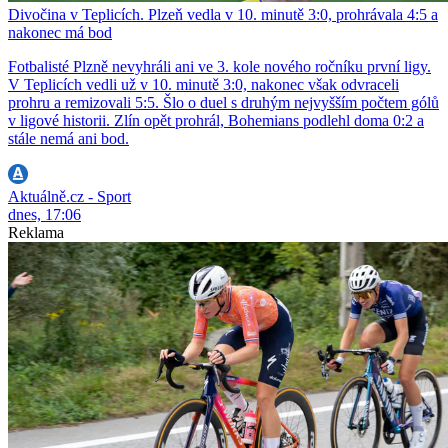
Divočina v Teplicích. Plzeň vedla v 10. minutě 3:0, prohrávala 4:5 a
nakonec má bod
Fotbalisté Plzně nevyhráli ani ve 3. kole nového ročníku první ligy.
V Teplicích vedli už v 10. minutě 3:0, nakonec však odvraceli
prohru a remizovali 5:5. Šlo o duel s druhým nejvyšším počtem gólů
v ligové historii. Zlín opět prohrál, Bohemians podlehl doma 0:2 a
stále nemá ani bod.
Aktuálně.cz - Sport
dnes, 17:06
Reklama