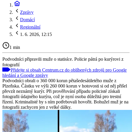
Zprávy
Domácí
Regionální
1. 6. 2026, 12:15
1 min
Podvodníci připravili muže o statisíce. Policie pátrá po kurýrovi z
fotografií
Přidejte si obsah Centrum.cz do oblíbených zdrojů pro Google
hledání a Google zprávy
Podvodníci obrali o 360 000 korun pětašedesátiletého muže z
Plzeňska. Částku ve výši 260 000 korun v hotovosti si od něj přišel
převzít neznámý kurýr. Při prověřování případu policisté získali
fotografii údajného kurýra, což je nyní osoba důležitá pro trestní
řízení. Kriminalisté by s ním potřebovali hovořit. Bohužel muž je na
fotografii zachycen jen z velké dálky.