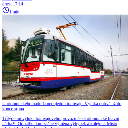
dnes, 17:14
1 min
U olomouckého nádraží nepojedou tramvaje. Výluka potrvá až do
konce srpna
Třítýdenní výluka tramvajového provozu čeká olomoucké hlavní
nádraží. Od zítřka tam začne výměna výhybek a kolejnic. Místo