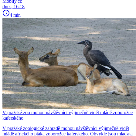
Mobify.cz
dnes, 16:18
4 min
V pražské zoo mohou návštěvníci výjimečně vidět mládě zoborožce
kaferského
V pražské zoologické zahradě mohou návštěvníci výjimečně vidět
mládě afrického ptáka zoborožce kaferského. Obvykle jsou mláďata