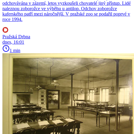
odchovávána v zázemí, letos vyzkoušeli chovatelé jiný přístup. Lidé
naleznou zoborožce ve výběhu u antilop. Odchov zoborožce
kaferského patří mezi náročnější. V pražské zoo se podařil poprvé v
roce 1994.
Pražská Drbna
dnes, 16:01
1 min