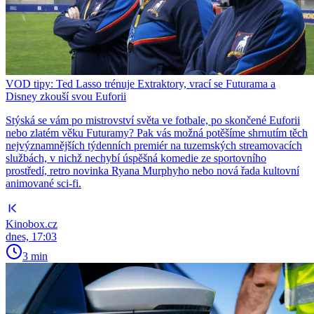
VOD tipy: Ted Lasso trénuje Extraktory, vrací se Futurama a
Disney zkouší svou Euforii
Stýská se vám po mistrovství světa ve fotbale, po skončené Euforii
nebo zlatém věku Futuramy? Pak vás možná potěšíme shrnutím těch
nejvýznamnějších týdenních premiér na tuzemských streamovacích
službách, v nichž nechybí úspěšná komedie ze sportovního
prostředí, retro novinka Ryana Murphyho nebo nová řada kultovní
animované sci-fi.
Kinobox.cz
dnes, 17:03
3 min