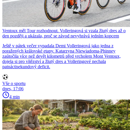
Ventoux měl Tour rozhodnout. Volleringová si vzala žlutý dres až o
den později a ukázala, proč se závod nevyhrává jedním kopcem
Ještě v pátek večer vypadala Demi Volleringová jako jedna z
poražených královské etapy. Katarzyna Niewiadoma-Phinney
zaútočila více než devět kilometrů před vrcholem Mont Ventoux,
dojela si pro vítězství a žlutý dres a Volleringové nechala
patnáctisekundový deficit.
Vše o sportu
dnes, 17:06
4 min