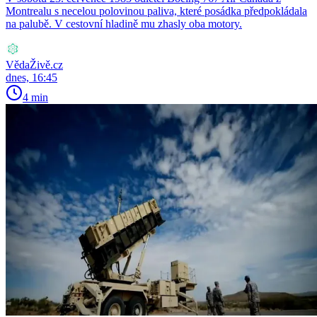
Montrealu s necelou polovinou paliva, které posádka předpokládala
na palubě. V cestovní hladině mu zhasly oba motory.
VědaŽivě.cz
dnes, 16:45
4 min