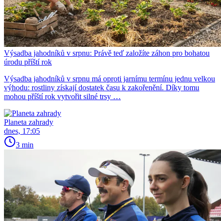
Výsadba jahodníků v srpnu: Právě teď založíte záhon pro bohatou
úrodu příští rok
Výsadba jahodníků v srpnu má oproti jarnímu termínu jednu velkou
výhodu: rostliny získají dostatek času k zakořenění. Díky tomu
mohou příští rok vytvořit silné trsy …
Planeta zahrady
dnes, 17:05
3 min