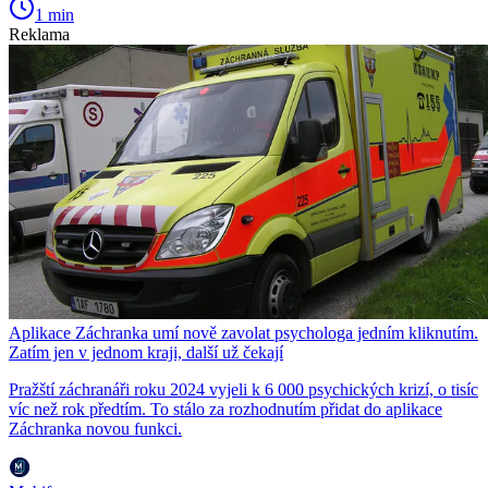
1 min
Reklama
Aplikace Záchranka umí nově zavolat psychologa jedním kliknutím.
Zatím jen v jednom kraji, další už čekají
Pražští záchranáři roku 2024 vyjeli k 6 000 psychických krizí, o tisíc
víc než rok předtím. To stálo za rozhodnutím přidat do aplikace
Záchranka novou funkci.