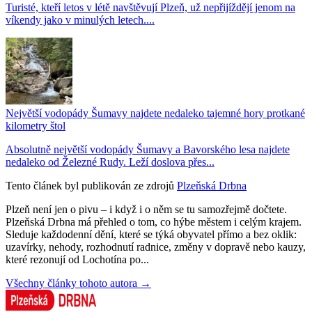
Turisté, kteří letos v létě navštěvují Plzeň, už nepřijíždějí jenom na
víkendy jako v minulých letech....
Největší vodopády Šumavy najdete nedaleko tajemné hory protkané
kilometry štol
Absolutně největší vodopády Šumavy a Bavorského lesa najdete
nedaleko od Železné Rudy. Leží doslova přes...
Tento článek byl publikován ze zdrojů
Plzeňská Drbna
Plzeň není jen o pivu – i když i o něm se tu samozřejmě dočtete.
Plzeňská Drbna má přehled o tom, co hýbe městem i celým krajem.
Sleduje každodenní dění, které se týká obyvatel přímo a bez oklik:
uzavírky, nehody, rozhodnutí radnice, změny v dopravě nebo kauzy,
které rezonují od Lochotína po...
Všechny články tohoto autora →