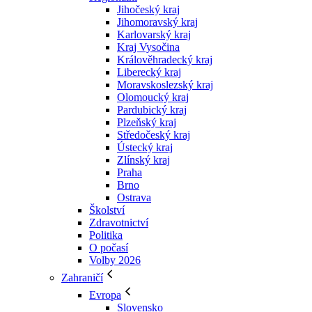
Jihočeský kraj
Jihomoravský kraj
Karlovarský kraj
Kraj Vysočina
Králověhradecký kraj
Liberecký kraj
Moravskoslezský kraj
Olomoucký kraj
Pardubický kraj
Plzeňský kraj
Středočeský kraj
Ústecký kraj
Zlínský kraj
Praha
Brno
Ostrava
Školství
Zdravotnictví
Politika
O počasí
Volby 2026
Zahraničí
Evropa
Slovensko