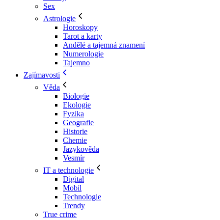
Sex
Astrologie
Horoskopy
Tarot a karty
Andělé a tajemná znamení
Numerologie
Tajemno
Zajímavosti
Věda
Biologie
Ekologie
Fyzika
Geografie
Historie
Chemie
Jazykověda
Vesmír
IT a technologie
Digital
Mobil
Technologie
Trendy
True crime