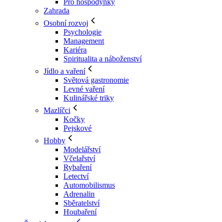
Pro hospodyňky
Zahrada
Osobní rozvoj
Psychologie
Management
Kariéra
Spiritualita a náboženství
Jídlo a vaření
Světová gastronomie
Levné vaření
Kulinářské triky
Mazlíčci
Kočky
Pejskové
Hobby
Modelářství
Včelařství
Rybaření
Letectví
Automobilismus
Adrenalin
Sběratelství
Houbaření