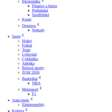
Ekonomika
Finance a burza
Podnikání
Spotřebitel
Krimi
Doprava
Nehody
Sport
Hokej
Fotbal
Tenis
Lyžování
Cyklistika
Atletika
Bojové sporty
ZOH 2026
Basketbal
NBA
Motosport
F1
Auto-moto
Elektromobily
Kultura