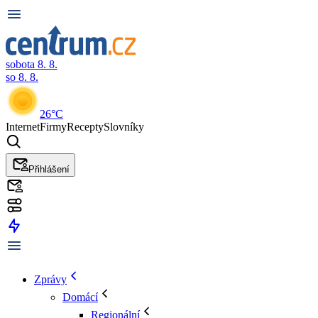
sobota 8. 8.
so 8. 8.
26°C
Internet
Firmy
Recepty
Slovníky
Přihlášení
Zprávy
Domácí
Regionální