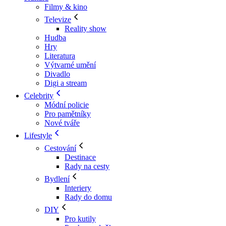
Filmy & kino
Televize
Reality show
Hudba
Hry
Literatura
Výtvarné umění
Divadlo
Digi a stream
Celebrity
Módní policie
Pro pamětníky
Nové tváře
Lifestyle
Cestování
Destinace
Rady na cesty
Bydlení
Interiery
Rady do domu
DIY
Pro kutily