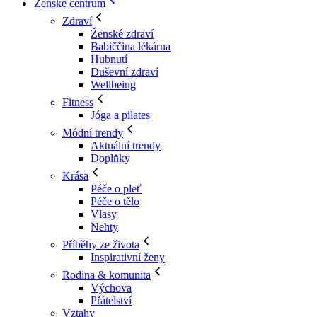
Ženské centrum
Zdraví
Ženské zdraví
Babiččina lékárna
Hubnutí
Duševní zdraví
Wellbeing
Fitness
Jóga a pilates
Módní trendy
Aktuální trendy
Doplňky
Krása
Péče o pleť
Péče o tělo
Vlasy
Nehty
Příběhy ze života
Inspirativní ženy
Rodina & komunita
Výchova
Přátelství
Vztahy