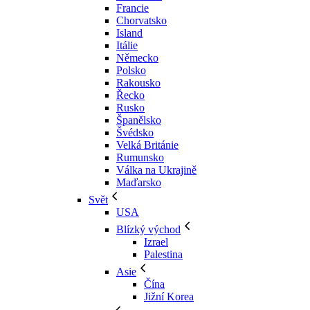
Francie
Chorvatsko
Island
Itálie
Německo
Polsko
Rakousko
Řecko
Rusko
Španělsko
Švédsko
Velká Británie
Rumunsko
Válka na Ukrajině
Maďarsko
Svět
USA
Blízký východ
Izrael
Palestina
Asie
Čína
Jižní Korea