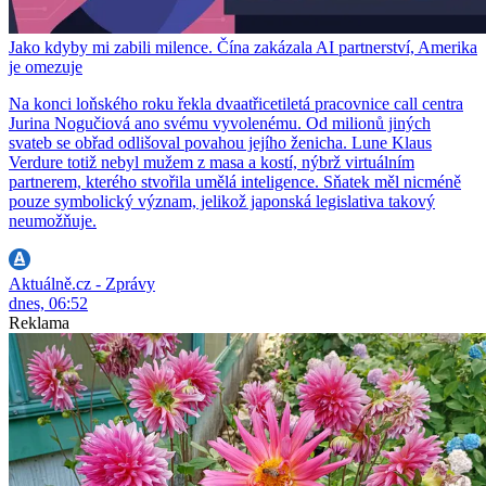
Jako kdyby mi zabili milence. Čína zakázala AI partnerství, Amerika
je omezuje
Na konci loňského roku řekla dvaatřicetiletá pracovnice call centra
Jurina Nogučiová ano svému vyvolenému. Od milionů jiných
svateb se obřad odlišoval povahou jejího ženicha. Lune Klaus
Verdure totiž nebyl mužem z masa a kostí, nýbrž virtuálním
partnerem, kterého stvořila umělá inteligence. Sňatek měl nicméně
pouze symbolický význam, jelikož japonská legislativa takový
neumožňuje.
Aktuálně.cz - Zprávy
dnes, 06:52
Reklama