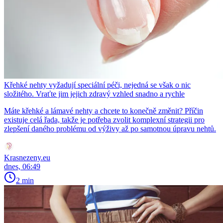
Křehké nehty vyžadují speciální péči, nejedná se však o nic
složitého. Vraťte jim jejich zdravý vzhled snadno a rychle
Máte křehké a lámavé nehty a chcete to konečně změnit? Příčin
existuje celá řada, takže je potřeba zvolit komplexní strategii pro
zlepšení daného problému od výživy až po samotnou úpravu nehtů.
Krasnezeny.eu
dnes, 06:49
2 min