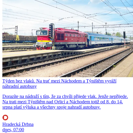
Týden bez vlaků. Na trať mezi Náchodem a Týništěm vyráží
náhradní autobusy
Dorazíte na nádraží s tím, že za chvíli přijede vlak. Jenže nepřijede.
Na trati mezi Týništěm nad Orlicí a Náchodem totiž od 8. do 14.
srpna platí výluka a všechny spoje nahradí autobusy.
Hradecká Drbna
dnes, 07:00