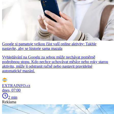
Google si pamatuje velkou část vaší online aktivity: Takhle
nastavíte, aby se historie sama mazala
Vyhledávání na Googlu za sebou může nechávat poměrně
podrobnou stopu. Kdo nechce uchovávat měsíce nebo roky starou
aktivitu, může ji odstranit ručně nebo nastavit pravidelné
automatické mazání.
EXTRAINFO.cz
dnes, 07:00
2 min
Reklama