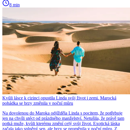
8 min
Kvůli lásce k cizinci opustila Linda svůj život i zemi. Marocká
pohádka se brzy změnila v noční můru
Na dovolenou do Maroka odjížděla Linda s pocitem, že potřebuje
jen na chvíli utéct od prázdného manželství. Netušila, že právě tam
potká muže, kvůli kterému změní celý svůj život. Exotická láska
začala jako splněný sen, ale brzy se proměnila v noční můru. Z