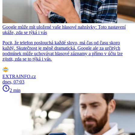
Google může mít uložené vaše hlasové nahrávky: Toto nastavení
ukáže, zda se týká i vás
Pocit, že telefon poslouchá každé slovo, má čas od času skoro
každý. Skutečnost je méně dramatická. Google ale za určitých
podmínek může uchovávat hlasové záznamy a přímo v účtu lze
zjistit, zda se to týká i vás.
EXTRAINFO.cz
dnes, 07:03
2 min