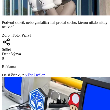
Podvod století, nebo genialita? Ital prodal sochu, kterou nikdo nikdy
neuvidí
Zdroj
:
Foto: Picryl
Sdílet
Denní
výzva
0
Reklama
Další články z
VědaŽivě.cz