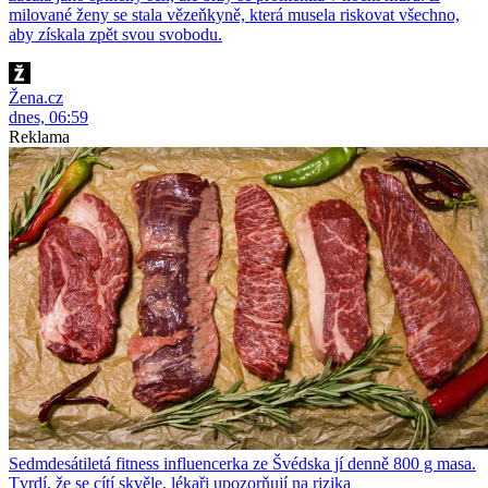
milované ženy se stala vězeňkyně, která musela riskovat všechno,
aby získala zpět svou svobodu.
Žena.cz
dnes, 06:59
Reklama
Sedmdesátiletá fitness influencerka ze Švédska jí denně 800 g masa.
Tvrdí, že se cítí skvěle, lékaři upozorňují na rizika