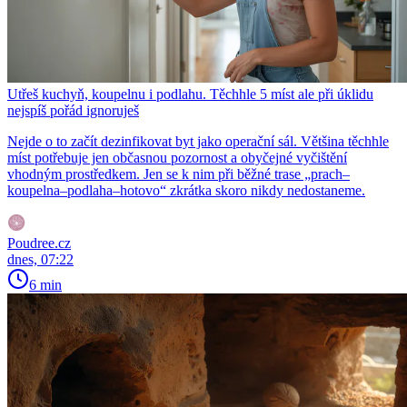
Utřeš kuchyň, koupelnu i podlahu. Těchhle 5 míst ale při úklidu
nejspíš pořád ignoruješ
Nejde o to začít dezinfikovat byt jako operační sál. Většina těchhle
míst potřebuje jen občasnou pozornost a obyčejné vyčištění
vhodným prostředkem. Jen se k nim při běžné trase „prach–
koupelna–podlaha–hotovo“ zkrátka skoro nikdy nedostaneme.
Poudree.cz
dnes, 07:22
6 min