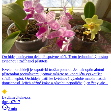
Orchideje pokvetou déle při správné péči. Tento jednoduchý postup
zvládnou i začínající pěstitelé
Kvetení orchidejí je zapotřebí trošku pomoci. Jednak optimálními
pěstebními podmínkami, jednak můžete na konci léta vyzkoušet
střídání teplot. Orchideje patří ke květinové výzdobě mnoha našich
domácností. Jejich něžné kráse a půvabu nepodléhají jen ženy, ale...
BydlímeÚtulně.cz
dnes, 07:17
2 min