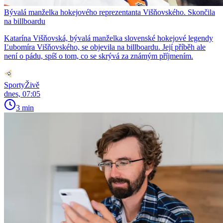
Bývalá manželka hokejového reprezentanta Višňovského. Skončila
na billboardu
Katarína Višňovská, bývalá manželka slovenské hokejové legendy
Ľubomíra Višňovského, se objevila na billboardu. Její příběh ale
není o pádu, spíš o tom, co se skrývá za známým příjmením.
SportyŽivě
dnes, 07:05
3 min