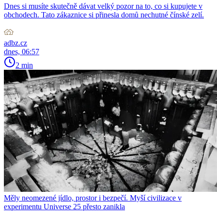
Dnes si musíte skutečně dávat velký pozor na to, co si kupujete v
obchodech. Tato zákaznice si přinesla domů nechutné čínské zelí.
adbz.cz
dnes, 06:57
2 min
Měly neomezené jídlo, prostor i bezpečí. Myší civilizace v
experimentu Universe 25 přesto zanikla