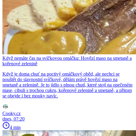
Když nemáte čas na svíčkovou omáčku: Hovězí maso na smetaně a
kořenové zelenině
Když je doma chuť na poctivý omáčkový oběd, ale nechci se
pouštět do slavnostní svíčkové, dělám právě hovězí maso na
smetaně a zelenině. Je to jídlo s plnou chutí, které stojí na opečeném
mase, cibuli s trochou cukru, kořenové zelenině a smetaně, a přitom
se obejde i bez mouky navíc.
Cooky.cz
dnes, 07:20
4 min