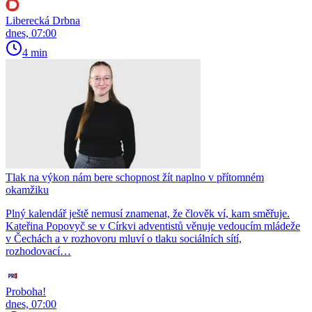
Liberecká Drbna
dnes, 07:00
4 min
Tlak na výkon nám bere schopnost žít naplno v přítomném
okamžiku
Plný kalendář ještě nemusí znamenat, že člověk ví, kam směřuje.
Kateřina Popovyč se v Církvi adventistů věnuje vedoucím mládeže
v Čechách a v rozhovoru mluví o tlaku sociálních sítí,
rozhodovací…
Proboha!
dnes, 07:00