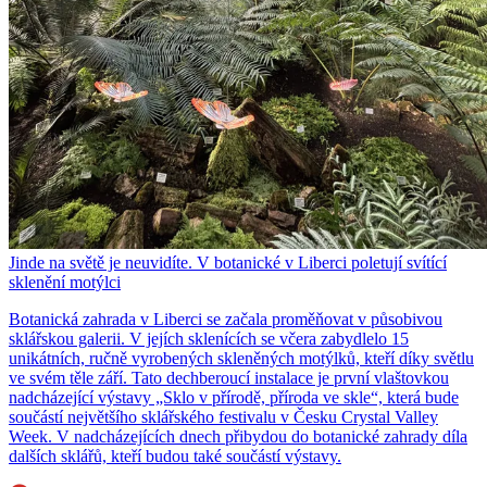
Jinde na světě je neuvidíte. V botanické v Liberci poletují svítící
sklenění motýlci
Botanická zahrada v Liberci se začala proměňovat v působivou
sklářskou galerii. V jejích sklenících se včera zabydlelo 15
unikátních, ručně vyrobených skleněných motýlků, kteří díky světlu
ve svém těle září. Tato dechberoucí instalace je první vlaštovkou
nadcházející výstavy „Sklo v přírodě, příroda ve skle“, která bude
součástí největšího sklářského festivalu v Česku Crystal Valley
Week. V nadcházejících dnech přibydou do botanické zahrady díla
dalších sklářů, kteří budou také součástí výstavy.