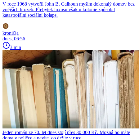
V roce 1968 vytvořil John B. Calhoun myším dokonalý domov bez
vnějších hrozeb. Přebytek luxusu však u kolonie způsobil
katastrofální sociální kolaps.
kroniQa
dnes, 06:56
3 min
Jeden román ze 70. let dnes stojí přes 30 000 Kč. Možná ho máte
doma v poličce a nevíte, co držíte v ruce