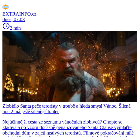
EXTRAINFO.cz
dnes, 07:08
2 min
Zlobidlo Santa peče teroristy v troubě a hledá smysl Vánoc. Šílená
noc 2 má ještě šílenější trailer
Nejúčinnější cesta ze seznamu vánočních zlobivců? Chopte se
kladiva a po vzoru dočasně penalizovaného Santa Clause vymlaťte
obchodní dům v zajetí mstivých teroristů. Filmové pokračování milé