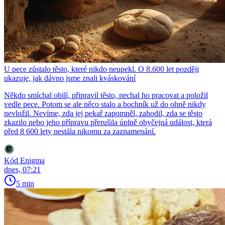
U pece zůstalo těsto, které nikdo neupekl. O 8.600 let později
ukazuje, jak dávno jsme znali kváskování
Někdo smíchal obilí, připravil těsto, nechal ho pracovat a položil
vedle pece. Potom se ale něco stalo a bochník už do ohně nikdy
nevložil. Nevíme, zda jej pekař zapomněl, zahodil, zda se těsto
zkazilo nebo jeho přípravu přerušila úplně obyčejná událost, která
před 8 600 lety nestála nikomu za zaznamenání.
Kód Enigma
dnes, 07:21
5 min