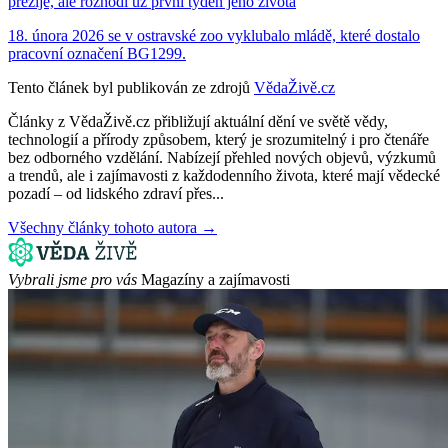
přežije, ale rozhodl už první týden jeho života
18. února 2026 se v ostravské zoo vyklubalo mládě, které dostalo
pracovní označení BG1299.
Tento článek byl publikován ze zdrojů
VědaŽivě.cz
Články z VědaŽivě.cz přibližují aktuální dění ve světě vědy,
technologií a přírody způsobem, který je srozumitelný i pro čtenáře
bez odborného vzdělání. Nabízejí přehled nových objevů, výzkumů
a trendů, ale i zajímavosti z každodenního života, které mají vědecké
pozadí – od lidského zdraví přes...
Všechny články tohoto autora →
Vybrali jsme pro vás
Magazíny a zajímavosti