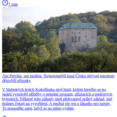
1 min
Ani Perchta, ani rarášek. Nejtajemnější hrad Česka obývají mnohem
děsivější přízraky
V hlubokých lesích Kokořínska stojí hrad, kolem kterého se po
staletí vyprávějí příběhy o pekelné propasti, přízracích a podivných
bytostech. Některé jeho záhady mají překvapivě reálný základ, jiné
dodnes čekají na vysvětlení. A možná jde jen o lákadlo pro turisty.
To posoudíte sami, když se na místo vydáte.