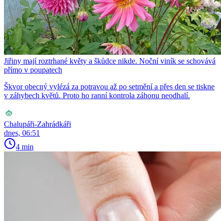
Jiřiny mají roztrhané květy a škůdce nikde. Noční viník se schovává
přímo v poupatech
Škvor obecný vylézá za potravou až po setmění a přes den se tiskne
v záhybech květů. Proto ho ranní kontrola záhonu neodhalí.
Chalupáři-Zahrádkáři
dnes, 06:51
4 min