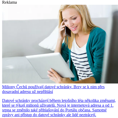
Reklama
Miliony Čechů používají datové schránky. Brzy se k nim přes
dosavadní adresu už nepřihlásí
Datové schránky procházejí během letošního léta několika změnami,
které se týkají milionů uživatelů. Nová je internetová adresa a od 1.
srpna se změnilo také přihlašování do Portálu občana. Samotné
zprávy ani přístup do datové schránky ale lidé neztrácejí.