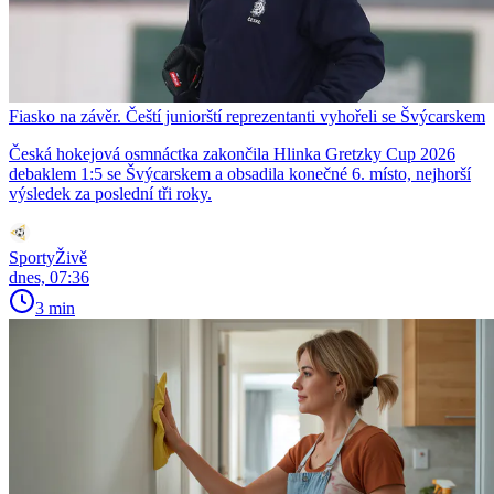
Fiasko na závěr. Čeští juniorští reprezentanti vyhořeli se Švýcarskem
Česká hokejová osmnáctka zakončila Hlinka Gretzky Cup 2026
debaklem 1:5 se Švýcarskem a obsadila konečné 6. místo, nejhorší
výsledek za poslední tři roky.
SportyŽivě
dnes, 07:36
3 min