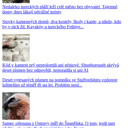
Nedaleko tureckých pláží leží celé město bez obyvatel. Tajemné
domy dnes lákají odvážné turisty
Stovky kamenných domů, dva kostely, školy i kaple, a nikdo, kdo
by v nich žil. Kayaköy u tureckého Fethiye...
Kód v kameni prý neprolomili ani géniové. Shugborough skrývá
deset písmen bez odpovědi, neporadila si ani AI
Deset vytesaných písmen na pomníku ve Staffordshiru vzdoruje
luštitelům už téměř tři sta let. Problém není...
Samec orlosupa z Ostravy míří do Španělska. O tom, jestli tam