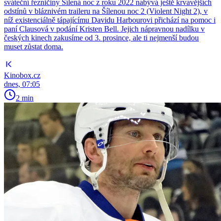
sváteční řezničiny Šílená noc z roku 2022 nabývá ještě krvavějších
odstínů v bláznivém traileru na Šílenou noc 2 (Violent Night 2), v
níž existenciálně tápajícímu Davidu Harbourovi přichází na pomoc i
paní Clausová v podání Kristen Bell. Jejich nápravnou nadílku v
českých kinech zakusíme od 3. prosince, ale ti nejmenší budou
muset zůstat doma.
Kinobox.cz
dnes, 07:05
2 min