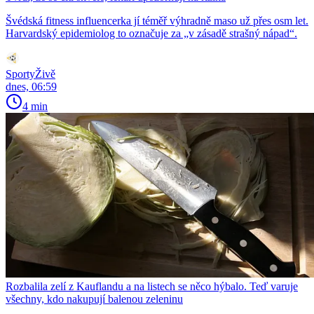
Švédská fitness influencerka jí téměř výhradně maso už přes osm let.
Harvardský epidemiolog to označuje za „v zásadě strašný nápad“.
SportyŽivě
dnes, 06:59
4 min
Rozbalila zelí z Kauflandu a na listech se něco hýbalo. Teď varuje
všechny, kdo nakupují balenou zeleninu