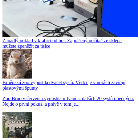
Zapadlý poklad v krabici od bot: Zaprášený počítač ze sklepa
můžete zpeněžit za tisíce
Brněnská zoo vypustila dvacet syslů. Vědci je v norách zavírají
plastovými špunty
Zoo Brno v červenci vypustila u Ivančic dalších 20 syslů obecných.
Nejde o první pokus, a právě v tom je...