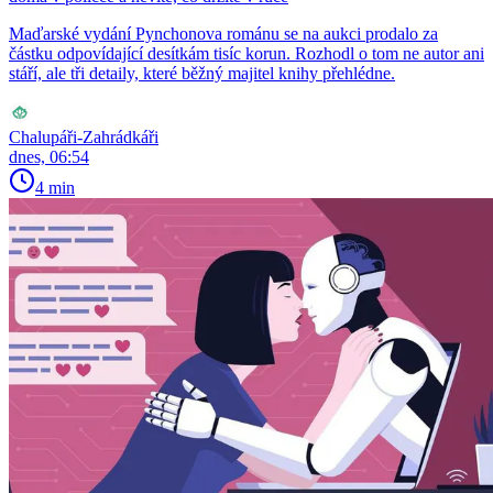
Maďarské vydání Pynchonova románu se na aukci prodalo za
částku odpovídající desítkám tisíc korun. Rozhodl o tom ne autor ani
stáří, ale tři detaily, které běžný majitel knihy přehlédne.
Chalupáři-Zahrádkáři
dnes, 06:54
4 min