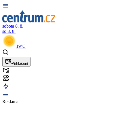
sobota 8. 8.
so 8. 8.
19°C
Přihlášení
Reklama