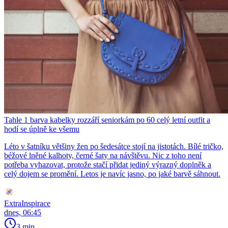
Tahle 1 barva kabelky rozzáří seniorkám po 60 celý letní outfit a
hodí se úplně ke všemu
Léto v šatníku většiny žen po šedesátce stojí na jistotách. Bílé tričko,
béžové lněné kalhoty, černé šaty na návštěvu. Nic z toho není
potřeba vyhazovat, protože stačí přidat jediný výrazný doplněk a
celý dojem se promění. Letos je navíc jasno, po jaké barvě sáhnout.
ExtraInspirace
dnes, 06:45
3 min