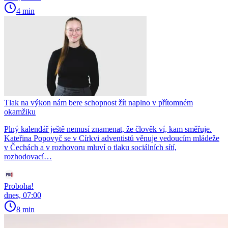
4 min
Tlak na výkon nám bere schopnost žít naplno v přítomném
okamžiku
Plný kalendář ještě nemusí znamenat, že člověk ví, kam směřuje.
Kateřina Popovyč se v Církvi adventistů věnuje vedoucím mládeže
v Čechách a v rozhovoru mluví o tlaku sociálních sítí,
rozhodovací…
Proboha!
dnes, 07:00
8 min