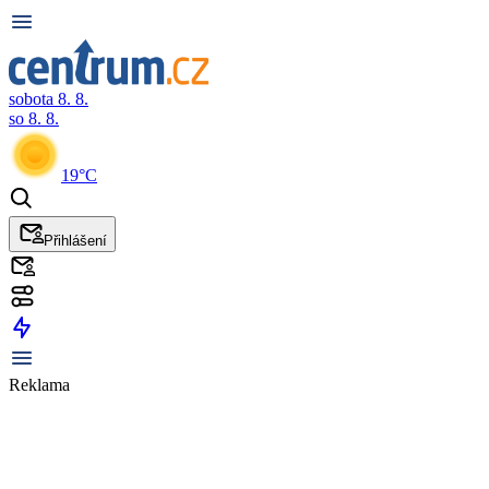
sobota 8. 8.
so 8. 8.
19°C
Přihlášení
Reklama