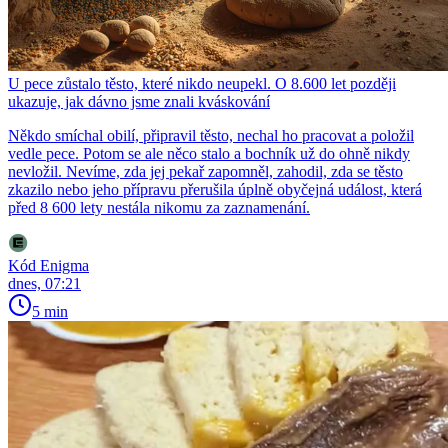
U pece zůstalo těsto, které nikdo neupekl. O 8.600 let později
ukazuje, jak dávno jsme znali kváskování
Někdo smíchal obilí, připravil těsto, nechal ho pracovat a položil
vedle pece. Potom se ale něco stalo a bochník už do ohně nikdy
nevložil. Nevíme, zda jej pekař zapomněl, zahodil, zda se těsto
zkazilo nebo jeho přípravu přerušila úplně obyčejná událost, která
před 8 600 lety nestála nikomu za zaznamenání.
Kód Enigma
dnes, 07:21
5 min