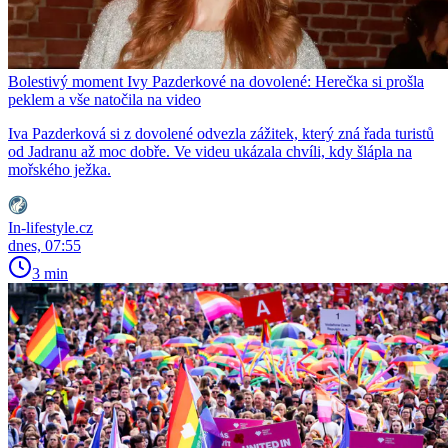
Bolestivý moment Ivy Pazderkové na dovolené: Herečka si prošla
peklem a vše natočila na video
Iva Pazderková si z dovolené odvezla zážitek, který zná řada turistů
od Jadranu až moc dobře. Ve videu ukázala chvíli, kdy šlápla na
mořského ježka.
In-lifestyle.cz
dnes, 07:55
3 min