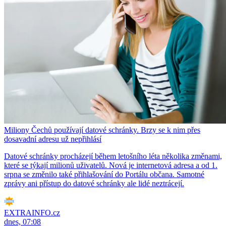
Miliony Čechů používají datové schránky. Brzy se k nim přes
dosavadní adresu už nepřihlásí
Datové schránky procházejí během letošního léta několika změnami,
které se týkají milionů uživatelů. Nová je internetová adresa a od 1.
srpna se změnilo také přihlašování do Portálu občana. Samotné
zprávy ani přístup do datové schránky ale lidé neztrácejí.
EXTRAINFO.cz
dnes, 07:08