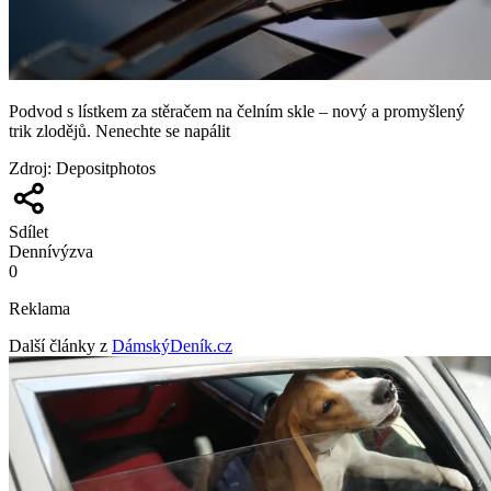
Podvod s lístkem za stěračem na čelním skle – nový a promyšlený
trik zlodějů. Nenechte se napálit
Zdroj
:
Depositphotos
Sdílet
Denní
výzva
0
Reklama
Další články z
DámskýDeník.cz