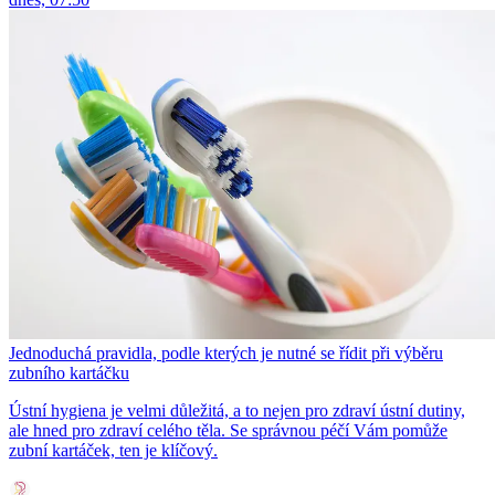
Jednoduchá pravidla, podle kterých je nutné se řídit při výběru
zubního kartáčku
Ústní hygiena je velmi důležitá, a to nejen pro zdraví ústní dutiny,
ale hned pro zdraví celého těla. Se správnou péčí Vám pomůže
zubní kartáček, ten je klíčový.