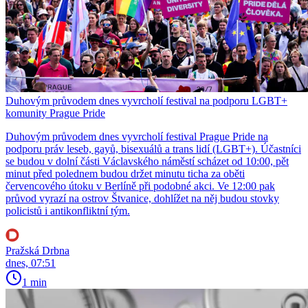
Duhovým průvodem dnes vyvrcholí festival na podporu LGBT+
komunity Prague Pride
Duhovým průvodem dnes vyvrcholí festival Prague Pride na
podporu práv leseb, gayů, bisexuálů a trans lidí (LGBT+). Účastníci
se budou v dolní části Václavského náměstí scházet od 10:00, pět
minut před polednem budou držet minutu ticha za oběti
červencového útoku v Berlíně při podobné akci. Ve 12:00 pak
průvod vyrazí na ostrov Štvanice, dohlížet na něj budou stovky
policistů i antikonfliktní tým.
Pražská Drbna
dnes, 07:51
1 min