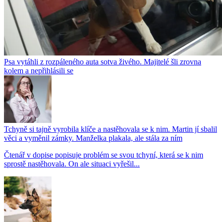
Psa vytáhli z rozpáleného auta sotva živého. Majitelé šli zrovna
kolem a nepřihlásili se
Tchyně si tajně vyrobila klíče a nastěhovala se k nim. Martin jí sbalil
věci a vyměnil zámky. Manželka plakala, ale stála za ním
Čtenář v dopise popisuje problém se svou tchyní, která se k nim
sprostě nastěhovala. On ale situaci vyřešil...