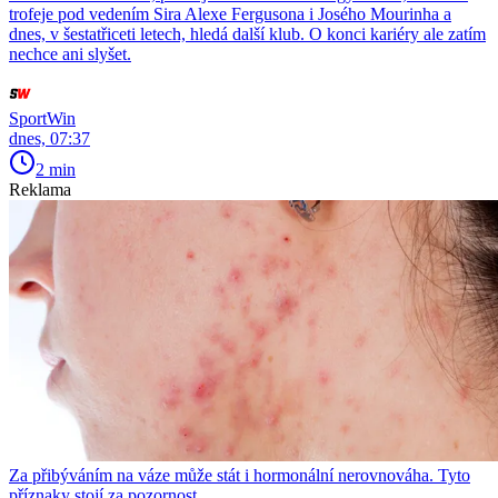
trofeje pod vedením Sira Alexe Fergusona i Josého Mourinha a
dnes, v šestatřiceti letech, hledá další klub. O konci kariéry ale zatím
nechce ani slyšet.
SportWin
dnes, 07:37
2 min
Reklama
Za přibýváním na váze může stát i hormonální nerovnováha. Tyto
příznaky stojí za pozornost