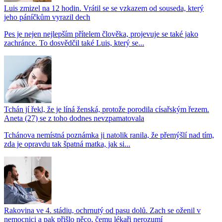
Luis zmizel na 12 hodin. Vrátil se se vzkazem od souseda, který
jeho páníčkům vyrazil dech
Pes je nejen nejlepším přítelem člověka, projevuje se také jako
zachránce. To dosvědčil také Luis, který se...
Tchán jí řekl, že je líná ženská, protože porodila císařským řezem.
Aneta (27) se z toho dodnes nevzpamatovala
Tchánova nemístná poznámka ji natolik ranila, že přemýšlí nad tím,
zda je opravdu tak špatná matka, jak si...
Rakovina ve 4. stádiu, ochrnutý od pasu dolů. Zach se oženil v
nemocnici a pak přišlo něco, čemu lékaři nerozumí