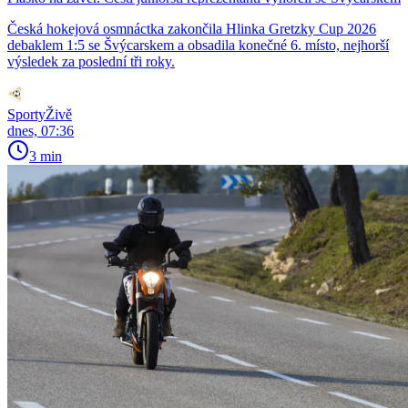
Česká hokejová osmnáctka zakončila Hlinka Gretzky Cup 2026
debaklem 1:5 se Švýcarskem a obsadila konečné 6. místo, nejhorší
výsledek za poslední tři roky.
SportyŽivě
dnes, 07:36
3 min