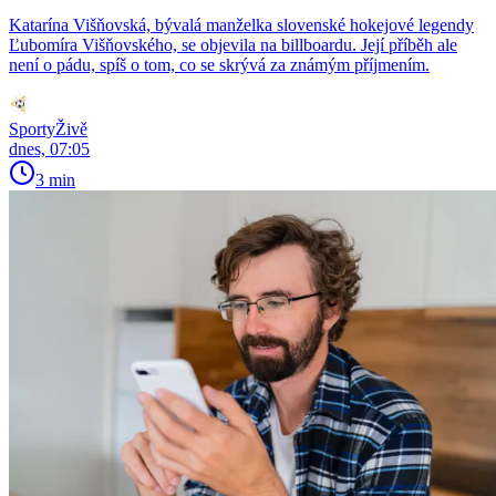
Katarína Višňovská, bývalá manželka slovenské hokejové legendy
Ľubomíra Višňovského, se objevila na billboardu. Její příběh ale
není o pádu, spíš o tom, co se skrývá za známým příjmením.
SportyŽivě
dnes, 07:05
3 min