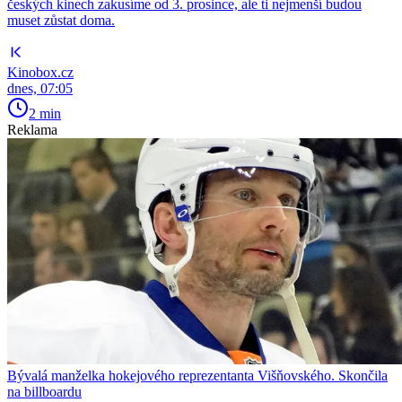
českých kinech zakusíme od 3. prosince, ale ti nejmenší budou
muset zůstat doma.
Kinobox.cz
dnes, 07:05
2 min
Reklama
Bývalá manželka hokejového reprezentanta Višňovského. Skončila
na billboardu