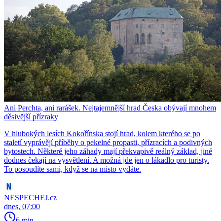
Ani Perchta, ani rarášek. Nejtajemnější hrad Česka obývají mnohem
děsivější přízraky
V hlubokých lesích Kokořínska stojí hrad, kolem kterého se po
staletí vyprávějí příběhy o pekelné propasti, přízracích a podivných
bytostech. Některé jeho záhady mají překvapivě reálný základ, jiné
dodnes čekají na vysvětlení. A možná jde jen o lákadlo pro turisty.
To posoudíte sami, když se na místo vydáte.
NESPECHEJ.cz
dnes, 07:00
6 min