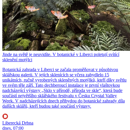
Jinde na světě je neuvidíte. V botanické v Liberci poletují svítící
sklenění motýlci
Botanická zahrada v Liberci se začala proměňovat v působivou
sklářskou galerii. V jejích sklenících se včera zabydlelo 15
unikátních, ručně vyrobených skleněných motýlků, kteří díky světlu
ve svém těle září. Tato dechberoucí instalace je první vlaštovkou
nadcházející výstavy „Sklo v přírodě, příroda ve skle“, která bude
součástí největšího sklářského festivalu v Česku Crystal Valley
Week. V nadcházejících dnech přibydou do botanické zahrady díla
dalších sklářů, kteří budou také součástí výstavy.
Liberecká Drbna
dnes, 07:00