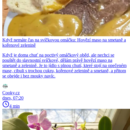
Když nemáte čas na svíčkovou omáčku: Hovězí maso na smetaně a
kořenové zelenině
Když je doma chuť na poctivý omáčkový oběd, ale nechci se
pouštět do slavnostní svíčkové, dělám právě hovězí maso na
smetaně a zelenině. Je to jídlo s plnou chutí, které stojí na opečeném
mase, cibuli s trochou cukru, kořenové zelenině a smetaně, a přitom
se obejde i bez mouky navíc.
Cooky.cz
dnes, 07:20
4 min