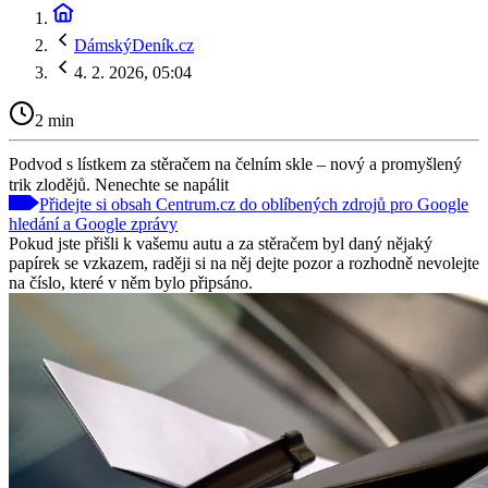
DámskýDeník.cz
4. 2. 2026, 05:04
2 min
Podvod s lístkem za stěračem na čelním skle – nový a promyšlený
trik zlodějů. Nenechte se napálit
Přidejte si obsah Centrum.cz do oblíbených zdrojů pro Google
hledání a Google zprávy
Pokud jste přišli k vašemu autu a za stěračem byl daný nějaký
papírek se vzkazem, raději si na něj dejte pozor a rozhodně nevolejte
na číslo, které v něm bylo připsáno.