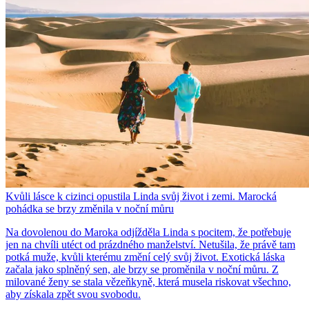
Kvůli lásce k cizinci opustila Linda svůj život i zemi. Marocká
pohádka se brzy změnila v noční můru
Na dovolenou do Maroka odjížděla Linda s pocitem, že potřebuje
jen na chvíli utéct od prázdného manželství. Netušila, že právě tam
potká muže, kvůli kterému změní celý svůj život. Exotická láska
začala jako splněný sen, ale brzy se proměnila v noční můru. Z
milované ženy se stala vězeňkyně, která musela riskovat všechno,
aby získala zpět svou svobodu.