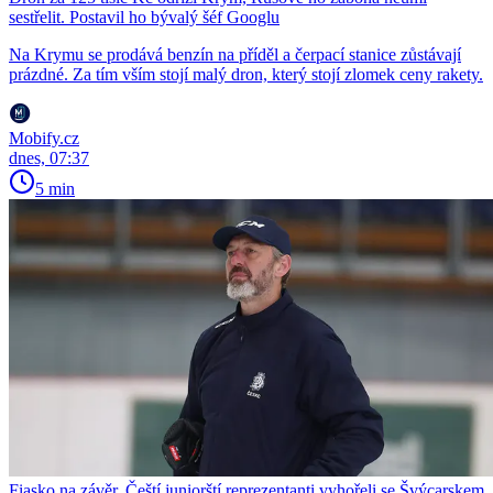
sestřelit. Postavil ho bývalý šéf Googlu
Na Krymu se prodává benzín na příděl a čerpací stanice zůstávají
prázdné. Za tím vším stojí malý dron, který stojí zlomek ceny rakety.
Mobify.cz
dnes, 07:37
5 min
Fiasko na závěr. Čeští juniorští reprezentanti vyhořeli se Švýcarskem