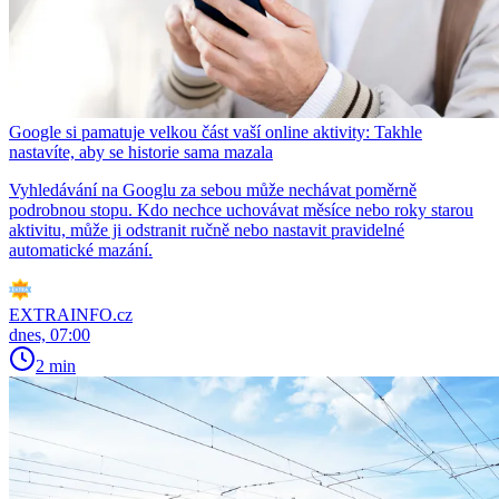
Google si pamatuje velkou část vaší online aktivity: Takhle
nastavíte, aby se historie sama mazala
Vyhledávání na Googlu za sebou může nechávat poměrně
podrobnou stopu. Kdo nechce uchovávat měsíce nebo roky starou
aktivitu, může ji odstranit ručně nebo nastavit pravidelné
automatické mazání.
EXTRAINFO.cz
dnes, 07:00
2 min