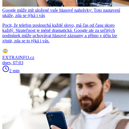
Google může mít uložené vaše hlasové nahrávky: Toto nastavení
ukáže, zda se týká i vás
Pocit, že telefon poslouchá každé slovo, má čas od času skoro
každý. Skutečnost je méně dramatická. Google ale za určitých
podmínek může uchovávat hlasové záznamy a přímo v účtu lze
zjistit, zda se to týká i vás.
EXTRAINFO.cz
dnes, 07:03
2 min