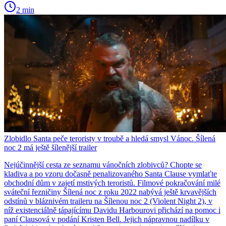
2 min
Zlobidlo Santa peče teroristy v troubě a hledá smysl Vánoc. Šílená
noc 2 má ještě šílenější trailer
Nejúčinnější cesta ze seznamu vánočních zlobivců? Chopte se
kladiva a po vzoru dočasně penalizovaného Santa Clause vymlaťte
obchodní dům v zajetí mstivých teroristů. Filmové pokračování milé
sváteční řezničiny Šílená noc z roku 2022 nabývá ještě krvavějších
odstínů v bláznivém traileru na Šílenou noc 2 (Violent Night 2), v
níž existenciálně tápajícímu Davidu Harbourovi přichází na pomoc i
paní Clausová v podání Kristen Bell. Jejich nápravnou nadílku v