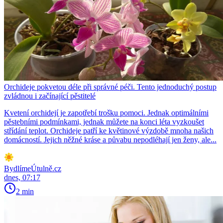
Orchideje pokvetou déle při správné péči. Tento jednoduchý postup
zvládnou i začínající pěstitelé
Kvetení orchidejí je zapotřebí trošku pomoci. Jednak optimálními
pěstebními podmínkami, jednak můžete na konci léta vyzkoušet
střídání teplot. Orchideje patří ke květinové výzdobě mnoha našich
domácností. Jejich něžné kráse a půvabu nepodléhají jen ženy, ale...
BydlímeÚtulně.cz
dnes, 07:17
2 min