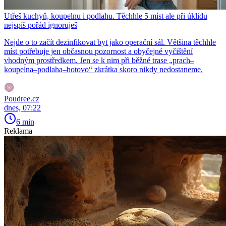
Utřeš kuchyň, koupelnu i podlahu. Těchhle 5 míst ale při úklidu
nejspíš pořád ignoruješ
Nejde o to začít dezinfikovat byt jako operační sál. Většina těchhle
míst potřebuje jen občasnou pozornost a obyčejné vyčištění
vhodným prostředkem. Jen se k nim při běžné trase „prach–
koupelna–podlaha–hotovo“ zkrátka skoro nikdy nedostaneme.
Poudree.cz
dnes, 07:22
6 min
Reklama