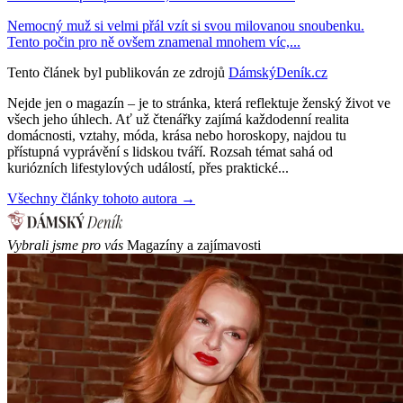
Nemocný muž si velmi přál vzít si svou milovanou snoubenku.
Tento počin pro ně ovšem znamenal mnohem víc,...
Tento článek byl publikován ze zdrojů
DámskýDeník.cz
Nejde jen o magazín – je to stránka, která reflektuje ženský život ve
všech jeho úhlech. Ať už čtenářky zajímá každodenní realita
domácnosti, vztahy, móda, krása nebo horoskopy, najdou tu
přístupná vyprávění s lidskou tváří. Rozsah témat sahá od
kuriózních lifestylových událostí, přes praktické...
Všechny články tohoto autora →
Vybrali jsme pro vás
Magazíny a zajímavosti