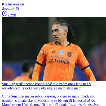
Krasnezeny.eu
dnes, 07:48
2 min
Smalling ještě nechce končit: Své tělo znám dnes lépe než v
šestadvaceti, fyzické testy ukazují, že na to stále mám
Chris Smalling má za sebou kariéru, o které se mu v mládí ani
nesnilo. Z amatérského Maidstone se během tří let dostal až do
Manchesteru United, později si zahrál finále Ligy mistrů, získával