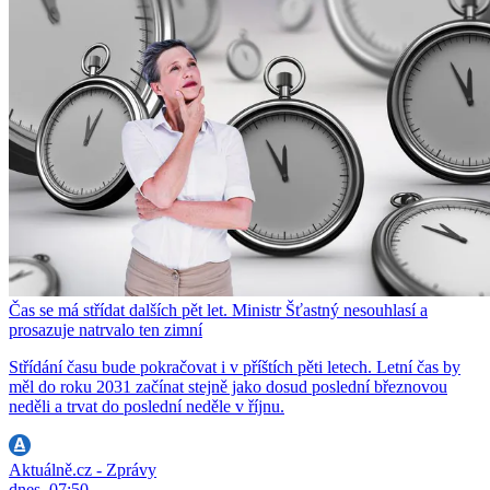
Čas se má střídat dalších pět let. Ministr Šťastný nesouhlasí a
prosazuje natrvalo ten zimní
Střídání času bude pokračovat i v příštích pěti letech. Letní čas by
měl do roku 2031 začínat stejně jako dosud poslední březnovou
neděli a trvat do poslední neděle v říjnu.
Aktuálně.cz - Zprávy
dnes, 07:50