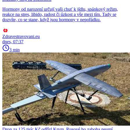
Hormony od narození určují vaši chuť k jídlu, spánkový režim,
reakce na stres, libido, radost či úzkost a vše mezi tím. Tady se
dozvíte, co se stane, když jsou hormony v nepořádku.
Zdravestravovani.eu
dnes, 07:37
3 min
Dron za 125 tisíc Kč odřízl Krym, Rusové ho zaboha neumí