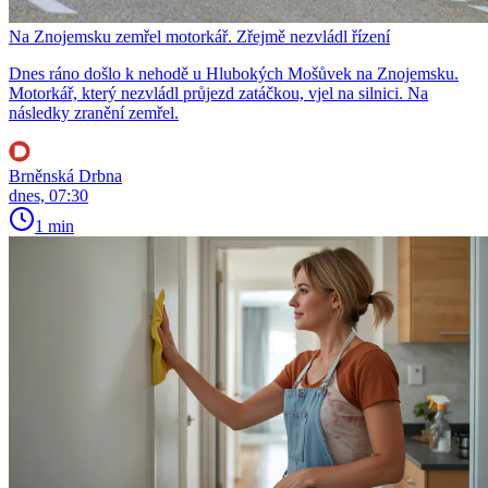
Na Znojemsku zemřel motorkář. Zřejmě nezvládl řízení
Dnes ráno došlo k nehodě u Hlubokých Mošůvek na Znojemsku.
Motorkář, který nezvládl průjezd zatáčkou, vjel na silnici. Na
následky zranění zemřel.
Brněnská Drbna
dnes, 07:30
1 min