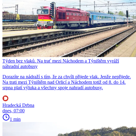
Týden bez vlaků. Na trať mezi Náchodem a Týništěm vyráží
náhradní autobusy
Dorazíte na nádraží s tím, že za chvíli přijede vlak. Jenže nepřijede.
Na trati mezi Týništěm nad Orlicí a Náchodem totiž od 8. do 14.
srpna platí výluka a všechny spoje nahradí autobusy.
Hradecká Drbna
dnes, 07:00
1 min