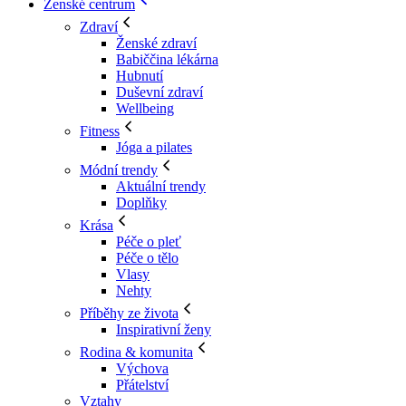
Ženské centrum
Zdraví
Ženské zdraví
Babiččina lékárna
Hubnutí
Duševní zdraví
Wellbeing
Fitness
Jóga a pilates
Módní trendy
Aktuální trendy
Doplňky
Krása
Péče o pleť
Péče o tělo
Vlasy
Nehty
Příběhy ze života
Inspirativní ženy
Rodina & komunita
Výchova
Přátelství
Vztahy