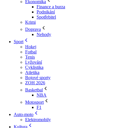
Ekonomika
Finance a burza
Podnikání
Spotřebitel
Krimi
Doprava
Nehody
Sport
Hokej
Fotbal
Tenis
Lyžování
Cyklistika
Atletika
Bojové sporty
ZOH 2026
Basketbal
NBA
Motosport
F1
Auto-moto
Elektromobily
Kultura