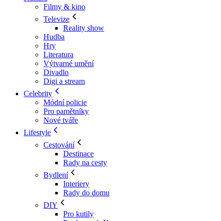
Filmy & kino
Televize
Reality show
Hudba
Hry
Literatura
Výtvarné umění
Divadlo
Digi a stream
Celebrity
Módní policie
Pro pamětníky
Nové tváře
Lifestyle
Cestování
Destinace
Rady na cesty
Bydlení
Interiery
Rady do domu
DIY
Pro kutily