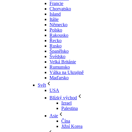
Francie
Chorvatsko
Island
Itálie
Německo
Polsko
Rakousko
Řecko
Rusko
Španělsko
Švédsko
Velká Británie
Rumunsko
Válka na Ukrajině
Maďarsko
Svět
USA
Blízký východ
Izrael
Palestina
Asie
Čína
Jižní Korea