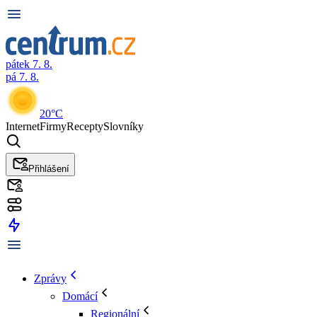
pátek 7. 8.
pá 7. 8.
20°C
Internet
Firmy
Recepty
Slovníky
Přihlášení
Zprávy
Domácí
Regionální