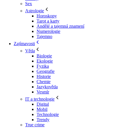
Sex
Astrologie
Horoskopy
Tarot a karty
Andělé a tajemná znamení
Numerologie
Tajemno
Zajímavosti
Věda
Biologie
Ekologie
Fyzika
Geografie
Historie
Chemie
Jazykověda
Vesmír
IT a technologie
Digital
Mobil
Technologie
Trendy
True crime