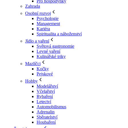
Pro hospodyňky
Zahrada
Osobní rozvoj
Psychologie
Management
Kariéra
Spiritualita a náboženství
Jídlo a vaření
Světová gastronomie
Levné vaření
Kulinářské triky
Mazlíčci
Kočky
Pejskové
Hobby
Modelářství
Včelařství
Rybaření
Letectví
Automobilismus
Adrenalin
Sběratelství
Houbaření