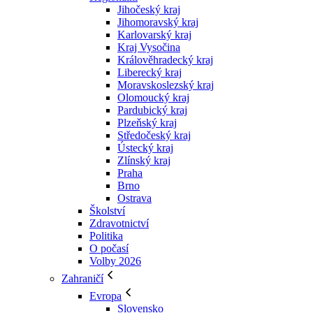
Jihočeský kraj
Jihomoravský kraj
Karlovarský kraj
Kraj Vysočina
Králověhradecký kraj
Liberecký kraj
Moravskoslezský kraj
Olomoucký kraj
Pardubický kraj
Plzeňský kraj
Středočeský kraj
Ústecký kraj
Zlínský kraj
Praha
Brno
Ostrava
Školství
Zdravotnictví
Politika
O počasí
Volby 2026
Zahraničí
Evropa
Slovensko