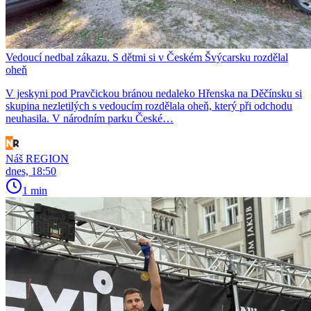
Vedoucí nedbal zákazu. S dětmi si v Českém Švýcarsku rozdělal
oheň
V jeskyni pod Pravčickou bránou nedaleko Hřenska na Děčínsku si
skupina nezletilých s vedoucím rozdělala oheň, který při odchodu
neuhasila. V národním parku České…
Náš REGION
dnes, 18:50
1 min