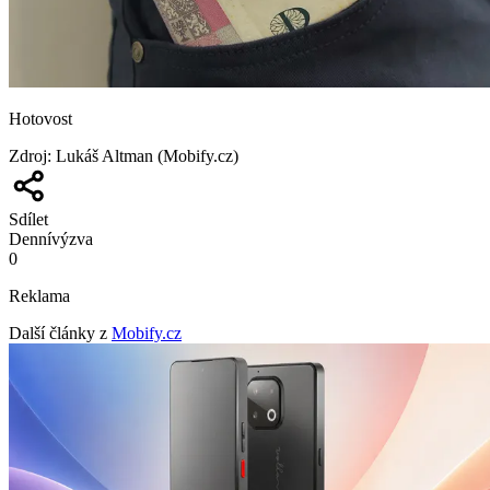
Hotovost
Zdroj
:
Lukáš Altman (Mobify.cz)
Sdílet
Denní
výzva
0
Reklama
Další články z
Mobify.cz