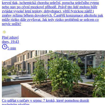
krevní tlak, ischemická choroba srdeční, porucha srdečního rytmu
nebo stav po cévní mozkové příhodě. Právě tito lidé mohou hůře
zvládat vysoké letní teploty, dehydrataci, větší fyzickou zátěž i
změny režimu během dovolených. Častější konzumace alkoholu pak
může riziko dále zvyšovat. Jak tedy riziko problémů se srdcem co
nejvíc snížit?
Plné zdraví
dnes, 19:43
5 min
Co udělat s rajčaty v srpnu: 7 kroků, které pomohou dozrát
posledním plodům