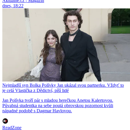
Aktuálně.cz - Magazín
dnes, 18:22
Nejmladší syn Bolka Polívky Jan ukázal svou partnerku. Vždyť to
je celá Vlastička z Dědictví, píší lidé
Jan Polívka tvoří pár s mladou herečkou Anetou Kalertovou.
Půvabná studentka na sebe poutá obrovskou pozornost kvůli
nápadné podobě s Dagmar Havlovou.
ReadZone