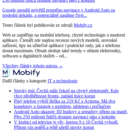
250 milionů řidičů dostane navigaci jako z kokpitu
Google spouští největší proměnu navigace v Android Auto za
poslední dekádu, a potenciálně zasáhne čtvrt...
Tento článek byl publikován ze zdrojů
Mobify.cz
Web se zaměřuje na mobilní telefony, chytré technologie a moderní
aplikace. Čtenáři zde najdou recenze nových modelů, srovnání
zařízení, tipy na užitečné aplikace i praktické rady, jak z telefonu
dostat maximum. Obsah sleduje také trendy v oblasti elektroniky,
softwaru a digitálních služeb – od...
Všechny články tohoto autora →
Další články z kategorie
IT a technologie
Stovky tisíc Čechů stále čekají na chytrý elektroměr. Kdo
chce předběhnout frontu, zaplatí tisíce korun
Plný telefon vyřeší fleška za 219 Kč z Actionu. Má dva
konektory a funguje s mobilem, tabletem i počítačem
Android Auto ukazuje 3D budovy a semafory přímo na mapě.
Přes 250 milionů řidičů dostane navigaci jako z kokpitu
V krabici od televize je věc, kterou 9 z 10 Čechů vyhodí.
Přitom vás potěší a ještě ušetří stovky korun