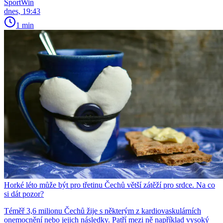
SportWin
dnes, 19:43
1 min
Horké léto může být pro třetinu Čechů větší zátěží pro srdce. Na co
si dát pozor?
Téměř 3,6 milionu Čechů žije s některým z kardiovaskulárních
onemocnění nebo jejich následky. Patří mezi ně například vysoký