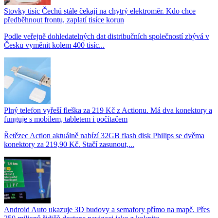
Stovky tisíc Čechů stále čekají na chytrý elektroměr. Kdo chce
předběhnout frontu, zaplatí tisíce korun
Podle veřejně dohledatelných dat distribučních společností zbývá v
Česku vyměnit kolem 400 tisíc...
Plný telefon vyřeší fleška za 219 Kč z Actionu. Má dva konektory a
funguje s mobilem, tabletem i počítačem
Řetězec Action aktuálně nabízí 32GB flash disk Philips se dvěma
konektory za 219,90 Kč. Stačí zasunout,...
Android Auto ukazuje 3D budovy a semafory přímo na mapě. Přes