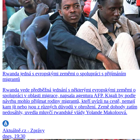
Rwanda jedná s evropskými zeměmi o spolupráci s přijímáním
migrantů
Rwanda vede předběžná jednání s některými evropskými zeměmi o
spolupráci v oblasti migrace, napsala agentura AFP. Kigali by podle
návrhu mohlo přijímat rodiny migrantů, kteří uvízli na cestě, nemají
kam jít nebo jsou z různých důvodů v ohrožení. Země dohody zatím
nedosáhly, uvedla mluvčí rwandské vlády Yolande Makoloová.
Aktuálně.cz - Zprávy
dnes, 19:30