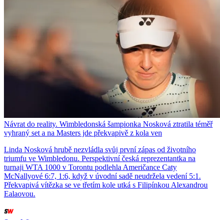
Návrat do reality. Wimbledonská šampionka Nosková ztratila téměř
vyhraný set a na Masters jde překvapivě z kola ven
Linda Nosková hrubě nezvládla svůj první zápas od životního
triumfu ve Wimbledonu. Perspektivní česká reprezentantka na
turnaji WTA 1000 v Torontu podlehla Američance Caty
McNallyové 6:7, 1:6, když v úvodní sadě neudržela vedení 5:1.
Překvapivá vítězka se ve třetím kole utká s Filipínkou Alexandrou
Ealaovou.