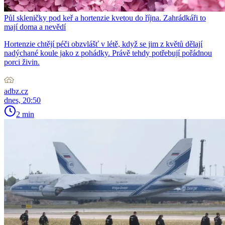
Půl skleničky pod keř a hortenzie kvetou do října. Zahrádkáři to
mají doma a nevědí
Hortenzie chtějí péči obzvlášť v létě, když se jim z květů dělají
nadýchané koule jako z pohádky. Právě tehdy potřebují pořádnou
porci živin.
adbz.cz
dnes, 20:50
2 min