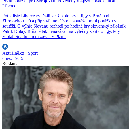
První porážka pro Zbrojovku. Povedený rozjezd nováčka uťal
Liberec
Fotbalisté Liberce zvítězili ve 3. kole první ligy v Brně nad
Zbrojovkou 1:0 a připravili nováčkovi soutěže první porážku v
soutěži. O výhře Slovanu rozhodl po hodině hry slovenský záložník
Patrik Dulay. Brňané tak nenavázali na výtečný start do ligy, kdy
zdolali Spartu a remizovali v Plzni.
Aktuálně.cz - Sport
dnes, 19:15
Reklama