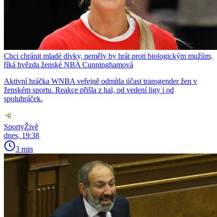
Chci chránit mladé dívky, neměly by hrát proti biologickým mužům,
říká hvězda ženské NBA Cunninghamová
Aktivní hráčka WNBA veřejně odmítla účast transgender žen v
ženském sportu. Reakce přišla z hal, od vedení ligy i od
spoluhráček.
SportyŽivě
dnes, 19:38
3 min