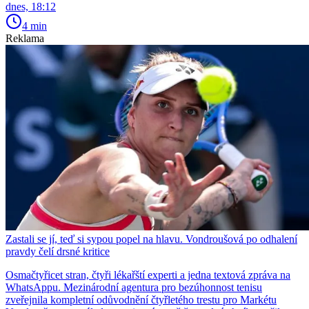
dnes, 18:12
4 min
Reklama
Zastali se jí, teď si sypou popel na hlavu. Vondroušová po odhalení
pravdy čelí drsné kritice
Osmačtyřicet stran, čtyři lékařští experti a jedna textová zpráva na
WhatsAppu. Mezinárodní agentura pro bezúhonnost tenisu
zveřejnila kompletní odůvodnění čtyřletého trestu pro Markétu