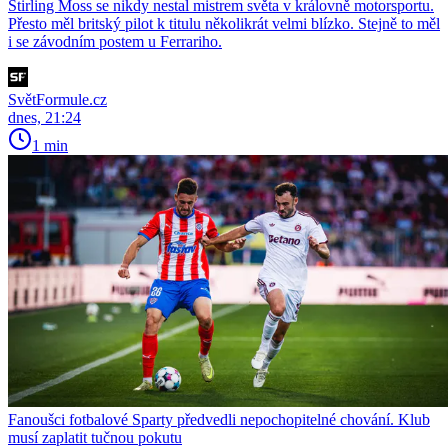
Stirling Moss se nikdy nestal mistrem světa v královně motorsportu.
Přesto měl britský pilot k titulu několikrát velmi blízko. Stejně to měl
i se závodním postem u Ferrariho.
SvětFormule.cz
dnes, 21:24
1 min
Fanoušci fotbalové Sparty předvedli nepochopitelné chování. Klub
musí zaplatit tučnou pokutu