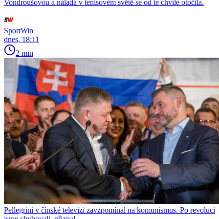
Vondroušovou a nálada v tenisovém světě se od té chvíle otočila.
SportWin
dnes, 18:11
2 min
Pellegrini v čínské televizi zavzpomínal na komunismus. Po revoluci
jsme chybovali, přiznal