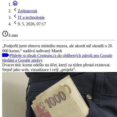
Zajímavosti
IT a technologie
9. 5. 2026, 07:17
4 min
„Podpořil jsem obnovu místního muzea, ale akorát mě okradli o 20
000 korun,“ nadává naštvaný Marek
Přidejte si obsah Centrum.cz do oblíbených zdrojů pro Google
hledání a Google zprávy
Dvacet tisíc korun odešlo na účet, který za týden přestal existovat.
Stejně jako web, vizualizace i celý „projekt“.