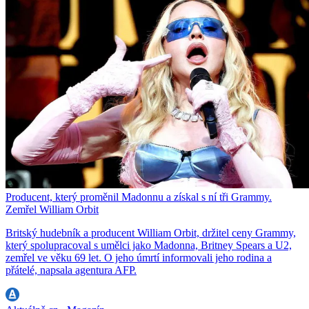
Producent, který proměnil Madonnu a získal s ní tři Grammy.
Zemřel William Orbit
Britský hudebník a producent William Orbit, držitel ceny Grammy,
který spolupracoval s umělci jako Madonna, Britney Spears a U2,
zemřel ve věku 69 let. O jeho úmrtí informovali jeho rodina a
přátelé, napsala agentura AFP.