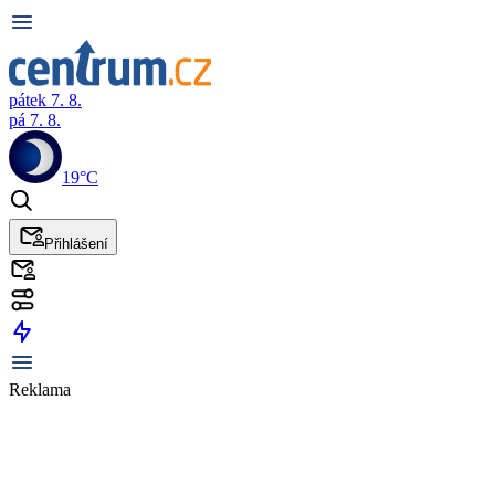
pátek 7. 8.
pá 7. 8.
19°C
Přihlášení
Reklama