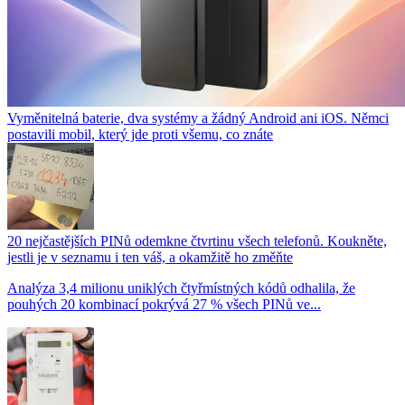
Vyměnitelná baterie, dva systémy a žádný Android ani iOS. Němci
postavili mobil, který jde proti všemu, co znáte
20 nejčastějších PINů odemkne čtvrtinu všech telefonů. Koukněte,
jestli je v seznamu i ten váš, a okamžitě ho změňte
Analýza 3,4 milionu uniklých čtyřmístných kódů odhalila, že
pouhých 20 kombinací pokrývá 27 % všech PINů ve...