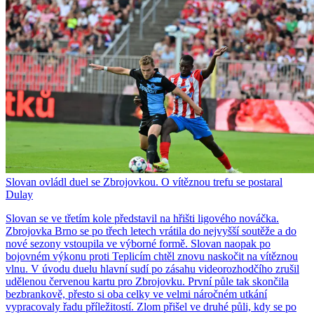
Slovan ovládl duel se Zbrojovkou. O vítěznou trefu se postaral
Dulay
Slovan se ve třetím kole představil na hřišti ligového nováčka.
Zbrojovka Brno se po třech letech vrátila do nejvyšší soutěže a do
nové sezony vstoupila ve výborné formě. Slovan naopak po
bojovném výkonu proti Teplicím chtěl znovu naskočit na vítěznou
vlnu. V úvodu duelu hlavní sudí po zásahu videorozhodčího zrušil
udělenou červenou kartu pro Zbrojovku. První půle tak skončila
bezbrankově, přesto si oba celky ve velmi náročném utkání
vypracovaly řadu příležitostí. Zlom přišel ve druhé půli, kdy se po