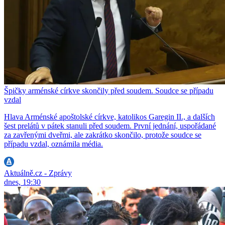
Špičky arménské církve skončily před soudem. Soudce se případu
vzdal
Hlava Arménské apoštolské církve, katolikos Garegin II., a dalších
šest prelátů v pátek stanuli před soudem. První jednání, uspořádané
za zavřenými dveřmi, ale zakrátko skončilo, protože soudce se
případu vzdal, oznámila média.
Aktuálně.cz - Zprávy
dnes, 19:30