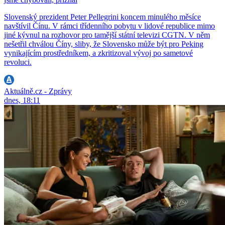
Slovenský prezident Peter Pellegrini koncem minulého měsíce
navštívil Čínu. V rámci třídenního pobytu v lidové republice mimo
jiné kývnul na rozhovor pro tamější státní televizi CGTN. V něm
nešetřil chválou Číny, sliby, že Slovensko může být pro Peking
vynikajícím prostředníkem, a zkritizoval vývoj po sametové
revoluci.
Aktuálně.cz - Zprávy
dnes, 18:11