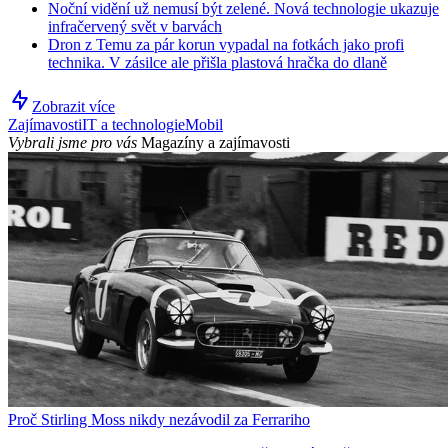
Noční vidění už nemusí být zelené. Nová technologie ukazuje
infračervený svět v barvách
Dron z Temu za pár korun vypadal na fotkách jako profi
technika. V zásilce ale přišla plastová hračka do dlaně
Zobrazit více
Zajímavosti
IT a technologie
Mobil
Vybrali jsme pro vás
Magazíny a zajímavosti
Proč Stirling Moss nikdy nezávodil za Ferrariho