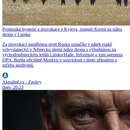
Protiruská hysterie a provokace z Kyjeva, reaguje Kreml na nález
dronu v Lipsku
Za provokaci namířenou proti Rusku označilo v pátek ruské
velvyslanectví v Německu úterní nález dronu s výbušninou na
východoněmeckém letišti Lipsko/Halle. Informuje o tom agentura
DPA. Berlín oficiálně Moskvu v souvislosti s tímto případem z
ničeho neobvinil.
Aktuálně.cz - Zprávy
dnes, 20:23