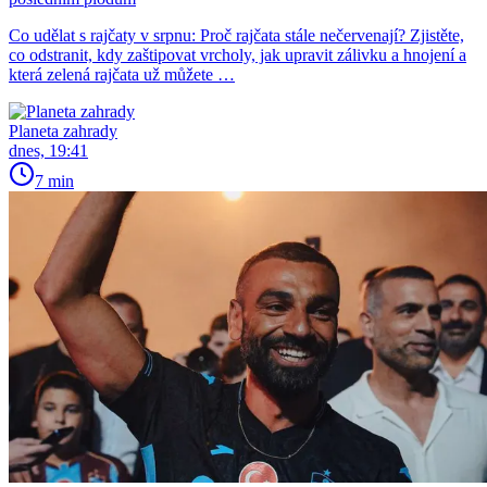
Co udělat s rajčaty v srpnu: Proč rajčata stále nečervenají? Zjistěte,
co odstranit, kdy zaštipovat vrcholy, jak upravit zálivku a hnojení a
která zelená rajčata už můžete …
Planeta zahrady
dnes, 19:41
7 min