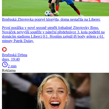
Brněnská Zbrojovka poprvé klopýtla, doma nestačila na Liberec
První porážku v nové sezoně utrpěli fotbalisté Zbrojovky Brno.
Nováček nejvyšší soutěže v páteční předehrávce 3. kola podlehl na
domácím stadionu Liberci 0:1. Hostům zajistil tři body gólem z 61.
minuty Patrik Dulay.
Brněnská Drbna
dnes, 19:40
2 min
Reklama