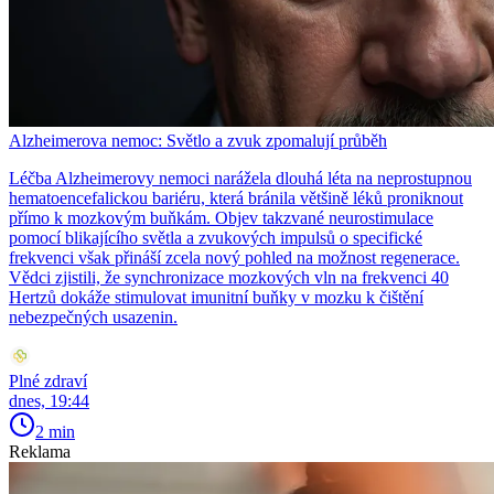
Alzheimerova nemoc: Světlo a zvuk zpomalují průběh
Léčba Alzheimerovy nemoci narážela dlouhá léta na neprostupnou
hematoencefalickou bariéru, která bránila většině léků proniknout
přímo k mozkovým buňkám. Objev takzvané neurostimulace
pomocí blikajícího světla a zvukových impulsů o specifické
frekvenci však přináší zcela nový pohled na možnost regenerace.
Vědci zjistili, že synchronizace mozkových vln na frekvenci 40
Hertzů dokáže stimulovat imunitní buňky v mozku k čištění
nebezpečných usazenin.
Plné zdraví
dnes, 19:44
2 min
Reklama