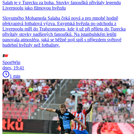
Salah je v Turecku za boha. Stovky fanoušků přivítaly legendu
Liverpoolu jako filmovou hvězdu
Slovutného Mohameda Salaha čeká nová a pro mnohé hodně
překvapivá fotbalová výzva. Egyptská hvězda po odchodu z
Liverpoolu míří do Trabzonsporu, kde ji už při příletu do Turecka
přivítaly stovky nadšených fanoušků. Na istanbulském letišti
panovala atmosféra, jaká se běžně pojí spíš s příjezdem světové
hudební hvězdy než fotbalisty.
SportWin
dnes, 19:41
1 min