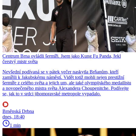
Centrum Brna ovládli šermíři. Jsem jako Kung Fu Panda, řekl
čerstvý mistr světa
Nevšední podívaná se v pátek večer naskytla Brňanům, kteří
zamířili k Jakubskému náměstí. Vidět totiž mohli nejen prestižní
šermíře z celého světa a jejich um, ale také olympijského medailistu
a novopečeného mistra světa Alexandera Choupenitche. Podívejte
se, jak to v srdci jihomoravské metropole vypadalo.
Brněnská Drbna
dnes, 18:40
1 min