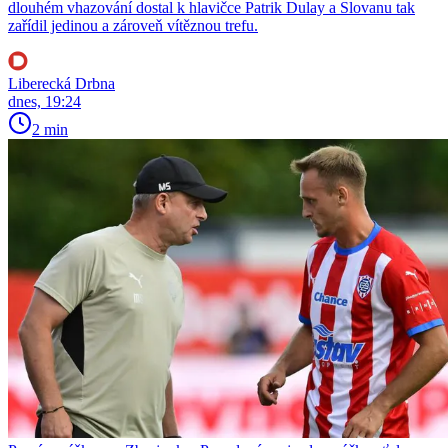
dlouhém vhazování dostal k hlavičce Patrik Dulay a Slovanu tak
zařídil jedinou a zároveň vítěznou trefu.
Liberecká Drbna
dnes, 19:24
2 min