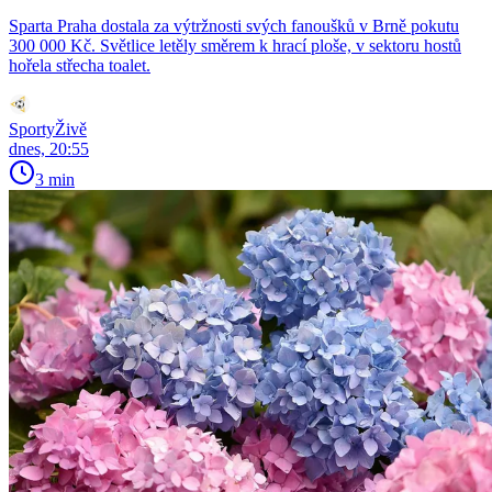
Sparta Praha dostala za výtržnosti svých fanoušků v Brně pokutu
300 000 Kč. Světlice letěly směrem k hrací ploše, v sektoru hostů
hořela střecha toalet.
SportyŽivě
dnes, 20:55
3 min