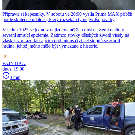
Připravte si kapesníky. V sobotu ve 20:00 vysílá Prima MAX příběh
podle skutečné události, který rozseká i ty nejtvrdší povahy
V lednu 1925 se jedno z nejizolovanějších míst na Zemi ocitlo v
sevření smrtící epidemie. Zatímco stovky dětských životů visely na
vlásku, v mrazu klesajícím pod minus čtyřicet stupňů se zrodil
hrdina, jehož jméno mělo být vymazáno z historie.
FAJNTIP.cz
dnes, 19:00
4 min