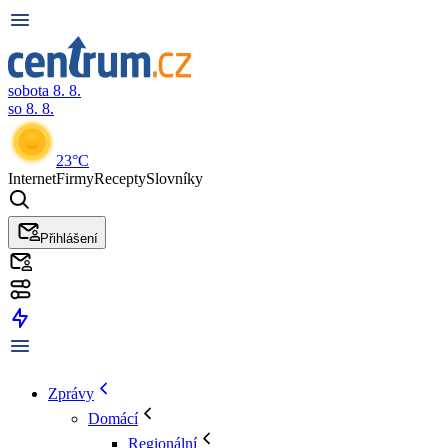
sobota 8. 8.
so 8. 8.
23°C
Internet
Firmy
Recepty
Slovníky
Přihlášení
Zprávy
Domácí
Regionální