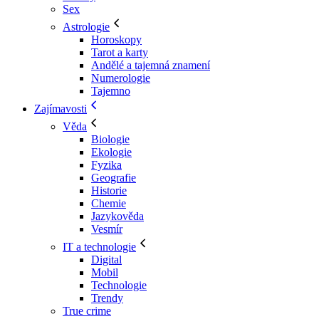
Sex
Astrologie
Horoskopy
Tarot a karty
Andělé a tajemná znamení
Numerologie
Tajemno
Zajímavosti
Věda
Biologie
Ekologie
Fyzika
Geografie
Historie
Chemie
Jazykověda
Vesmír
IT a technologie
Digital
Mobil
Technologie
Trendy
True crime