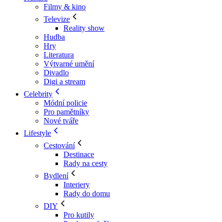
Filmy & kino
Televize
Reality show
Hudba
Hry
Literatura
Výtvarné umění
Divadlo
Digi a stream
Celebrity
Módní policie
Pro pamětníky
Nové tváře
Lifestyle
Cestování
Destinace
Rady na cesty
Bydlení
Interiery
Rady do domu
DIY
Pro kutily