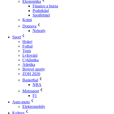
Ekonomika
Finance a burza
Podnikání
Spotřebitel
Krimi
Doprava
Nehody
Sport
Hokej
Fotbal
Tenis
Lyžování
Cyklistika
Atletika
Bojové sporty
ZOH 2026
Basketbal
NBA
Motosport
F1
Auto-moto
Elektromobily
Kultura