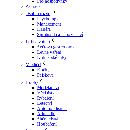
Pro hospodyňky
Zahrada
Osobní rozvoj
Psychologie
Management
Kariéra
Spiritualita a náboženství
Jídlo a vaření
Světová gastronomie
Levné vaření
Kulinářské triky
Mazlíčci
Kočky
Pejskové
Hobby
Modelářství
Včelařství
Rybaření
Letectví
Automobilismus
Adrenalin
Sběratelství
Houbaření