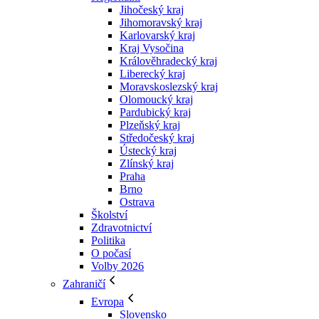
Jihočeský kraj
Jihomoravský kraj
Karlovarský kraj
Kraj Vysočina
Králověhradecký kraj
Liberecký kraj
Moravskoslezský kraj
Olomoucký kraj
Pardubický kraj
Plzeňský kraj
Středočeský kraj
Ústecký kraj
Zlínský kraj
Praha
Brno
Ostrava
Školství
Zdravotnictví
Politika
O počasí
Volby 2026
Zahraničí
Evropa
Slovensko