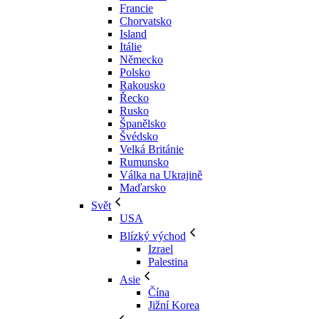
Francie
Chorvatsko
Island
Itálie
Německo
Polsko
Rakousko
Řecko
Rusko
Španělsko
Švédsko
Velká Británie
Rumunsko
Válka na Ukrajině
Maďarsko
Svět
USA
Blízký východ
Izrael
Palestina
Asie
Čína
Jižní Korea