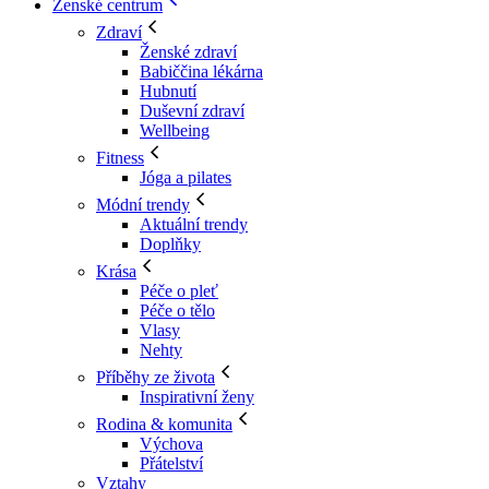
Ženské centrum
Zdraví
Ženské zdraví
Babiččina lékárna
Hubnutí
Duševní zdraví
Wellbeing
Fitness
Jóga a pilates
Módní trendy
Aktuální trendy
Doplňky
Krása
Péče o pleť
Péče o tělo
Vlasy
Nehty
Příběhy ze života
Inspirativní ženy
Rodina & komunita
Výchova
Přátelství
Vztahy