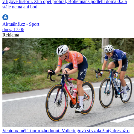
v ligové historii. Zlín opět prohrál, Bohemians podlehl doma 0:2 a
stále nemá ani bod.
Aktuálně.cz - Sport
dnes, 17:06
Reklama
Ventoux měl Tour rozhodnout. Volleringová si vzala žlutý dres až o