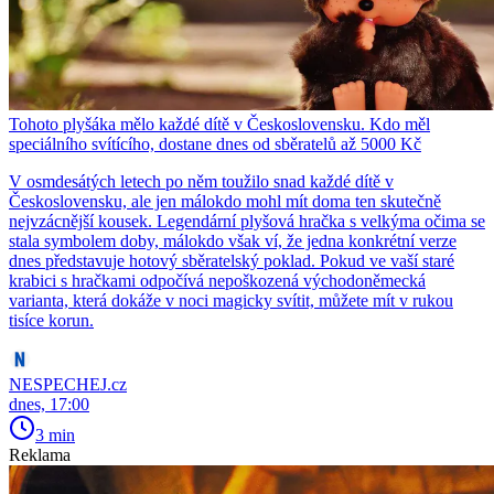
Tohoto plyšáka mělo každé dítě v Československu. Kdo měl
speciálního svítícího, dostane dnes od sběratelů až 5000 Kč
V osmdesátých letech po něm toužilo snad každé dítě v
Československu, ale jen málokdo mohl mít doma ten skutečně
nejvzácnější kousek. Legendární plyšová hračka s velkýma očima se
stala symbolem doby, málokdo však ví, že jedna konkrétní verze
dnes představuje hotový sběratelský poklad. Pokud ve vaší staré
krabici s hračkami odpočívá nepoškozená východoněmecká
varianta, která dokáže v noci magicky svítit, můžete mít v rukou
tisíce korun.
NESPECHEJ.cz
dnes, 17:00
3 min
Reklama