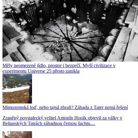
Měly neomezené jídlo, prostor i bezpečí. Myší civilizace v
experimentu Universe 25 přesto zanikla
Mimozemská loď, nebo tajná zbraň? Záhada z Tater nemá řešení
Zraněný povstalecký velitel Antonín Horák objevil za války v
Belianských Tatrách záhadnou černou šachtu....