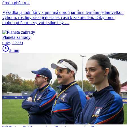
úrodu příští rok
Výsadba jahodníků v srpnu má oproti jarnímu termínu jednu velkou
výhodu: rostliny získají dostatek času k zakořenění. Díky tomu
mohou příští rok vytvořit silné trsy …
Planeta zahrady
dnes, 17:05
3 min