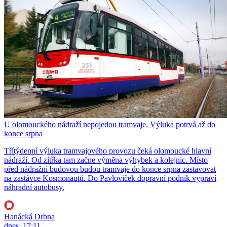
U olomouckého nádraží nepojedou tramvaje. Výluka potrvá až do
konce srpna
Třítýdenní výluka tramvajového provozu čeká olomoucké hlavní
nádraží. Od zítřka tam začne výměna výhybek a kolejnic. Místo
před nádražní budovou budou tramvaje do konce srpna zastavovat
na zastávce Kosmonautů. Do Pavloviček dopravní podnik vypraví
náhradní autobusy.
Hanácká Drbna
dnes, 17:11