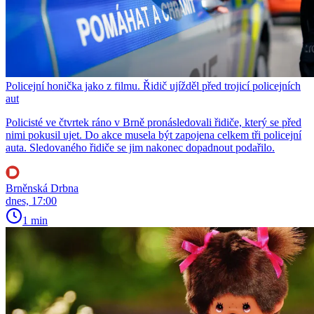
Policejní honička jako z filmu. Řidič ujížděl před trojicí policejních
aut
Policisté ve čtvrtek ráno v Brně pronásledovali řidiče, který se před
nimi pokusil ujet. Do akce musela být zapojena celkem tři policejní
auta. Sledovaného řidiče se jim nakonec dopadnout podařilo.
Brněnská Drbna
dnes, 17:00
1 min