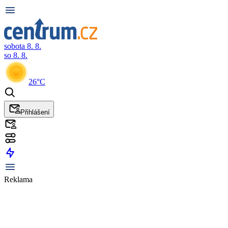
sobota 8. 8.
so 8. 8.
26°C
Přihlášení
Reklama