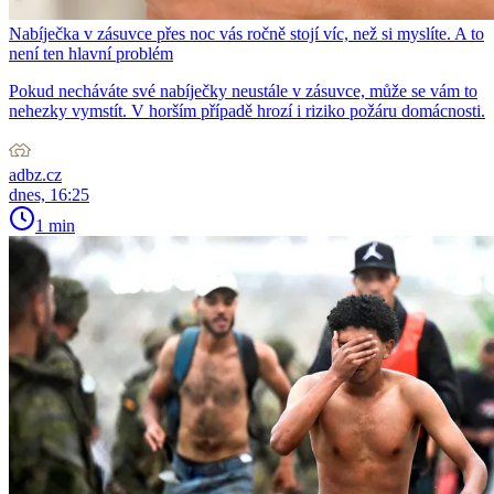
Nabíječka v zásuvce přes noc vás ročně stojí víc, než si myslíte. A to
není ten hlavní problém
Pokud necháváte své nabíječky neustále v zásuvce, může se vám to
nehezky vymstít. V horším případě hrozí i riziko požáru domácnosti.
adbz.cz
dnes, 16:25
1 min