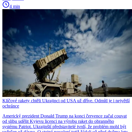
4 min
Klíčové rakety chtěli Ukrajinci od USA už dříve. Odmítl je i největší
ochránce
Americký prezident Donald Trump na konci července začal couvat
od slibu udělit Kyjevu licenci na výrobu raket do obranného
systému Patriot. Ukrajinští představitelé tvrdí, že problém mohl být
vyřešen už dávno. O stejné povolení totiž žádali už před dvěma lety