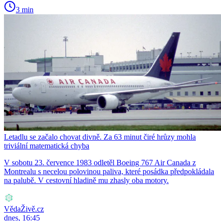
3 min
Letadlu se začalo chovat divně. Za 63 minut čiré hrůzy mohla
triviální matematická chyba
V sobotu 23. července 1983 odletěl Boeing 767 Air Canada z
Montrealu s necelou polovinou paliva, které posádka předpokládala
na palubě. V cestovní hladině mu zhasly oba motory.
VědaŽivě.cz
dnes, 16:45