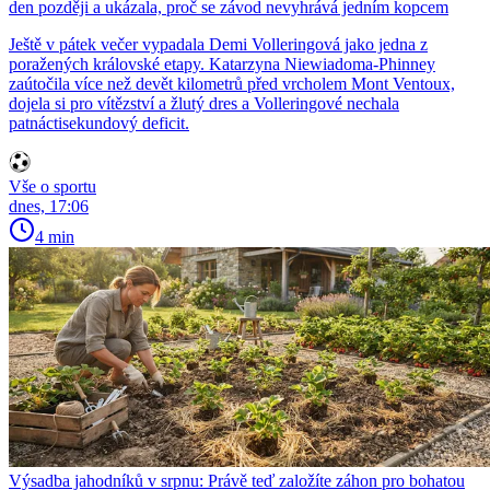
den později a ukázala, proč se závod nevyhrává jedním kopcem
Ještě v pátek večer vypadala Demi Volleringová jako jedna z
poražených královské etapy. Katarzyna Niewiadoma-Phinney
zaútočila více než devět kilometrů před vrcholem Mont Ventoux,
dojela si pro vítězství a žlutý dres a Volleringové nechala
patnáctisekundový deficit.
Vše o sportu
dnes, 17:06
4 min
Výsadba jahodníků v srpnu: Právě teď založíte záhon pro bohatou