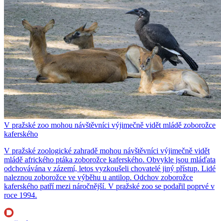
V pražské zoo mohou návštěvníci výjimečně vidět mládě zoborožce
kaferského
V pražské zoologické zahradě mohou návštěvníci výjimečně vidět
mládě afrického ptáka zoborožce kaferského. Obvykle jsou mláďata
odchovávána v zázemí, letos vyzkoušeli chovatelé jiný přístup. Lidé
naleznou zoborožce ve výběhu u antilop. Odchov zoborožce
kaferského patří mezi náročnější. V pražské zoo se podařil poprvé v
roce 1994.