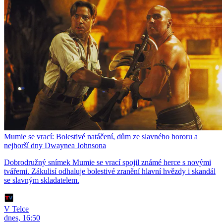
Mumie se vrací: Bolestivé natáčení, dům ze slavného hororu a
nejhorší dny Dwaynea Johnsona
Dobrodružný snímek Mumie se vrací spojil známé herce s novými
tvářemi. Zákulisí odhaluje bolestivé zranění hlavní hvězdy i skandál
se slavným skladatelem.
V Telce
dnes, 16:50