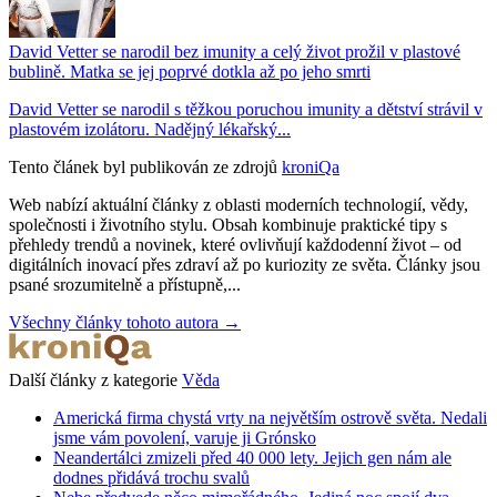
David Vetter se narodil bez imunity a celý život prožil v plastové
bublině. Matka se jej poprvé dotkla až po jeho smrti
David Vetter se narodil s těžkou poruchou imunity a dětství strávil v
plastovém izolátoru. Nadějný lékařský...
Tento článek byl publikován ze zdrojů
kroniQa
Web nabízí aktuální články z oblasti moderních technologií, vědy,
společnosti i životního stylu. Obsah kombinuje praktické tipy s
přehledy trendů a novinek, které ovlivňují každodenní život – od
digitálních inovací přes zdraví až po kuriozity ze světa. Články jsou
psané srozumitelně a přístupně,...
Všechny články tohoto autora →
Další články z kategorie
Věda
Americká firma chystá vrty na největším ostrově světa. Nedali
jsme vám povolení, varuje ji Grónsko
Neandertálci zmizeli před 40 000 lety. Jejich gen nám ale
dodnes přidává trochu svalů