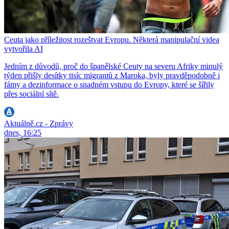
Ceuta jako příležitost rozeštvat Evropu. Některá manipulační videa
vytvořila AI
Jedním z důvodů, proč do španělské Ceuty na severu Afriky minulý
týden přišly desítky tisíc migrantů z Maroka, byly pravděpodobně i
fámy a dezinformace o snadném vstupu do Evropy, které se šířily
přes sociální sítě.
Aktuálně.cz - Zprávy
dnes, 16:25