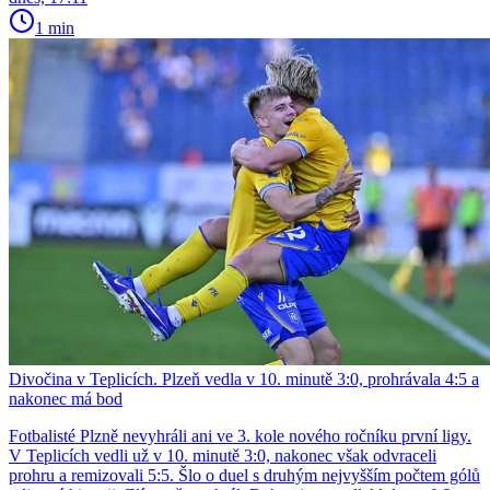
1 min
Divočina v Teplicích. Plzeň vedla v 10. minutě 3:0, prohrávala 4:5 a
nakonec má bod
Fotbalisté Plzně nevyhráli ani ve 3. kole nového ročníku první ligy.
V Teplicích vedli už v 10. minutě 3:0, nakonec však odvraceli
prohru a remizovali 5:5. Šlo o duel s druhým nejvyšším počtem gólů