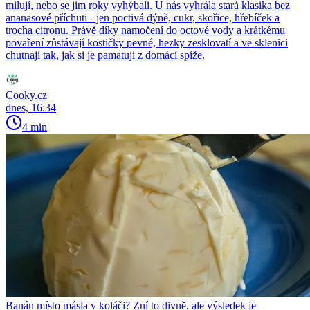
milují, nebo se jim roky vyhýbali. U nás vyhrála stará klasika bez
ananasové příchuti - jen poctivá dýně, cukr, skořice, hřebíček a
trocha citronu. Právě díky namočení do octové vody a krátkému
povaření zůstávají kostičky pevné, hezky zesklovatí a ve sklenici
chutnají tak, jak si je pamatuji z domácí spíže.
Cooky.cz
dnes, 16:34
4 min
Banán místo másla v koláči? Zní to divně, ale výsledek je