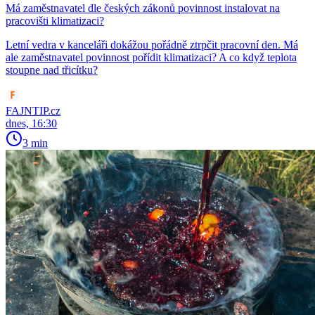
Má zaměstnavatel dle českých zákonů povinnost instalovat na
pracovišti klimatizaci?
Letní vedra v kanceláři dokážou pořádně ztrpčit pracovní den. Má
ale zaměstnavatel povinnost pořídit klimatizaci? A co když teplota
stoupne nad třicítku?
FAJNTIP.cz
dnes, 16:30
3 min