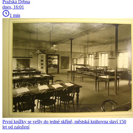
Pražská Drbna
dnes, 16:01
1 min
První knížky se vešly do jedné skříně, městská knihovna slaví 150
let od založení