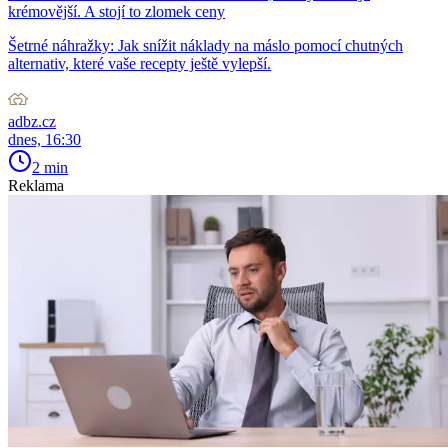
krémovější. A stojí to zlomek ceny
Šetrné náhražky: Jak snížit náklady na máslo pomocí chutných
alternativ, které vaše recepty ještě vylepší.
adbz.cz
dnes, 16:30
2 min
Reklama