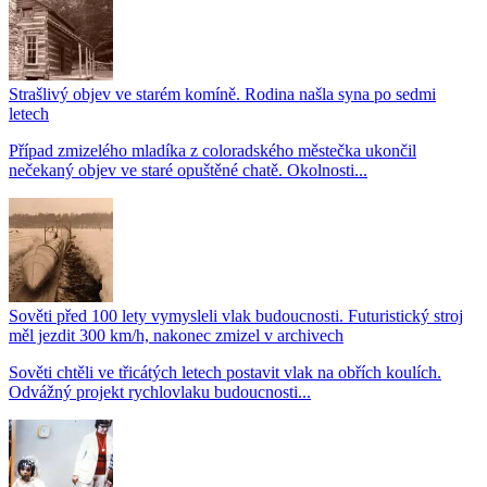
Strašlivý objev ve starém komíně. Rodina našla syna po sedmi
letech
Případ zmizelého mladíka z coloradského městečka ukončil
nečekaný objev ve staré opuštěné chatě. Okolnosti...
Sověti před 100 lety vymysleli vlak budoucnosti. Futuristický stroj
měl jezdit 300 km/h, nakonec zmizel v archivech
Sověti chtěli ve třicátých letech postavit vlak na obřích koulích.
Odvážný projekt rychlovlaku budoucnosti...