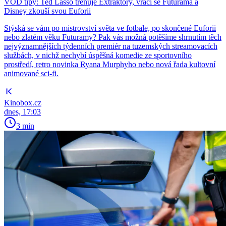
VOD tipy: Ted Lasso trénuje Extraktory, vrací se Futurama a
Disney zkouší svou Euforii
Stýská se vám po mistrovství světa ve fotbale, po skončené Euforii
nebo zlatém věku Futuramy? Pak vás možná potěšíme shrnutím těch
nejvýznamnějších týdenních premiér na tuzemských streamovacích
službách, v nichž nechybí úspěšná komedie ze sportovního
prostředí, retro novinka Ryana Murphyho nebo nová řada kultovní
animované sci-fi.
Kinobox.cz
dnes, 17:03
3 min