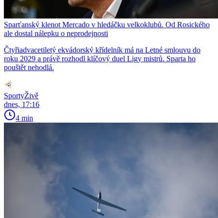
Sparťanský klenot Mercado v hledáčku velkoklubů. Od Rosického
ale dostal nálepku o neprodejnosti
Čtyřiadvacetiletý ekvádorský křídelník má na Letné smlouvu do
roku 2029 a právě rozhodl klíčový duel Ligy mistrů. Sparta ho
pouštět nehodlá.
SportyŽivě
dnes, 17:16
4 min