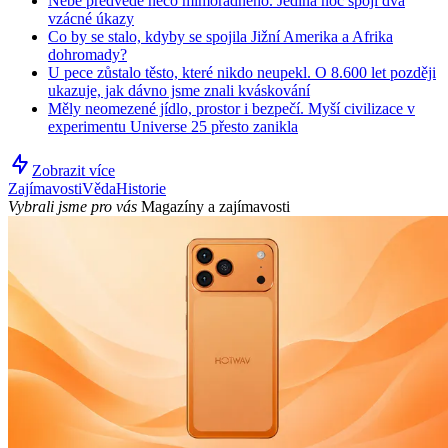
Nebe předvede něco mimořádného. Jediná noc spojí dva
vzácné úkazy
Co by se stalo, kdyby se spojila Jižní Amerika a Afrika
dohromady?
U pece zůstalo těsto, které nikdo neupekl. O 8.600 let později
ukazuje, jak dávno jsme znali kváskování
Měly neomezené jídlo, prostor i bezpečí. Myší civilizace v
experimentu Universe 25 přesto zanikla
Zobrazit více
Zajímavosti
Věda
Historie
Vybrali jsme pro vás
Magazíny a zajímavosti