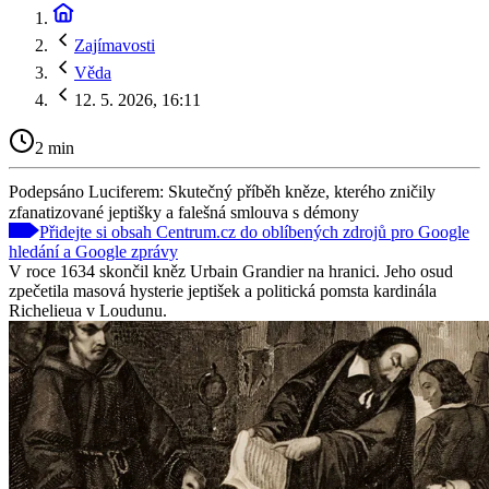
Zajímavosti
Věda
12. 5. 2026, 16:11
2 min
Podepsáno Luciferem: Skutečný příběh kněze, kterého zničily
zfanatizované jeptišky a falešná smlouva s démony
Přidejte si obsah Centrum.cz do oblíbených zdrojů pro Google
hledání a Google zprávy
V roce 1634 skončil kněz Urbain Grandier na hranici. Jeho osud
zpečetila masová hysterie jeptišek a politická pomsta kardinála
Richelieua v Loudunu.