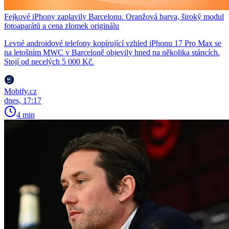
Fejkové iPhony zaplavily Barcelonu. Oranžová barva, široký modul
fotoaparátů a cena zlomek originálu
Levné androidové telefony kopírující vzhled iPhonu 17 Pro Max se
na letošním MWC v Barceloně objevily hned na několika stáncích.
Stojí od necelých 5 000 Kč.
Mobify.cz
dnes, 17:17
4 min