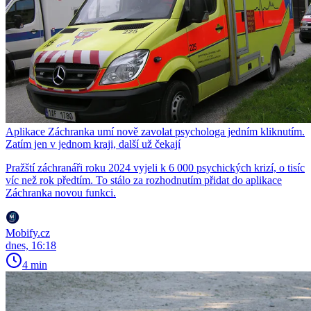
Aplikace Záchranka umí nově zavolat psychologa jedním kliknutím.
Zatím jen v jednom kraji, další už čekají
Pražští záchranáři roku 2024 vyjeli k 6 000 psychických krizí, o tisíc
víc než rok předtím. To stálo za rozhodnutím přidat do aplikace
Záchranka novou funkci.
Mobify.cz
dnes, 16:18
4 min