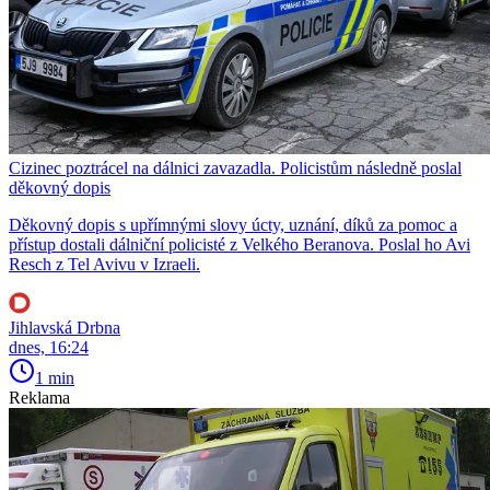
Cizinec poztrácel na dálnici zavazadla. Policistům následně poslal
děkovný dopis
Děkovný dopis s upřímnými slovy úcty, uznání, díků za pomoc a
přístup dostali dálniční policisté z Velkého Beranova. Poslal ho Avi
Resch z Tel Avivu v Izraeli.
Jihlavská Drbna
dnes, 16:24
1 min
Reklama