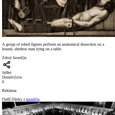
A group of robed figures perform an anatomical dissection on a
bound, shirtless man lying on a table.
Zdroj
:
kroniQa
Sdílet
Denní
výzva
0
Reklama
Další články z
kroniQa