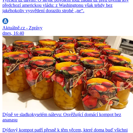
předchozí americkou vládu: z Washingtonu však tehdy bez
jakéhokoliv vysvětlení dorazilo strohé „ne“.
Aktuálně.cz - Zprávy
dnes, 16:40
Dýně ve sladkokyselém nálevu: Osvěžující domácí kompot bez
ananasu
Dýňový kompot patří přesně k těm věcem, které doma buď všichni