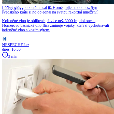
Léčivý glögg, o kterém psal již Homér, pijeme dodnes: Syn
švédského krále si ho objednal na svatbu rekordní množství
Kořeněné víno je oblíbené již více než 3000 let, dokonce i
Homérovo básnické dílo Ilias zmiňuje vojáky, kteří si vychutnávali
kořeněné víno s kozím sýrem.
NESPECHEJ.cz
dnes, 16:30
3 min