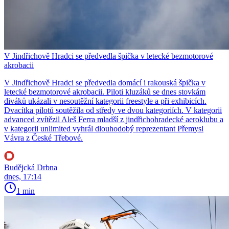
V Jindřichově Hradci se předvedla špička v letecké bezmotorové
akrobacii
V Jindřichově Hradci se předvedla domácí i rakouská špička v
letecké bezmotorové akrobacii. Piloti kluzáků se dnes stovkám
diváků ukázali v nesoutěžní kategorii freestyle a při exhibicích.
Dvacítka pilotů soutěžila od středy ve dvou kategoriích. V kategorii
advanced zvítězil Aleš Ferra mladší z jindřichohradecké aeroklubu a
v kategorii unlimited vyhrál dlouhodobý reprezentant Přemysl
Vávra z České Třebové.
Budějcká Drbna
dnes, 17:14
1 min