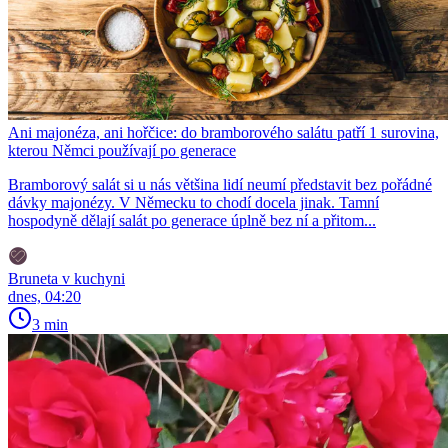
Ani majonéza, ani hořčice: do bramborového salátu patří 1 surovina,
kterou Němci používají po generace
Bramborový salát si u nás většina lidí neumí představit bez pořádné
dávky majonézy. V Německu to chodí docela jinak. Tamní
hospodyně dělají salát po generace úplně bez ní a přitom...
Bruneta v kuchyni
dnes, 04:20
3 min