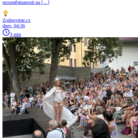
nezaměstnanosti na […]
Zodpovime.cz
dnes, 04:36
3 min