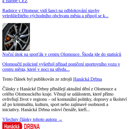
k žalobě ČEZ
Radnice v Olomouc vidí šanci na odblokování stavby
veledůležitého východního obchvatu města a připojí se k...
Noční útok na sporťák v centru Olomouce. Škoda jde do statisíců
Olomoučtí policisté vyšetřují případ poničení sportovního vozu v
centru města, které v noci na středu...
Tento článek byl publikován ze zdrojů
Hanácká Drbna
Články z Hanácké Drbny přinášejí aktuální dění z Olomouce a
celého Olomouckého kraje. Věnují se událostem, které přímo
ovlivňují život v regionu – od komunální politiky, dopravy a školství
až po kriminalitu, kulturu, sport nebo zajímavé osobnosti a
iniciativy. Hanácká Drbna osloví čtenáře, kteří...
Všechny články tohoto autora →