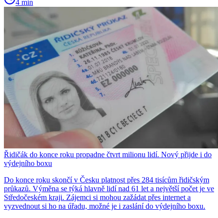
4 min
Řidičák do konce roku propadne čtvrt milionu lidí. Nový přijde i do
výdejního boxu
Do konce roku skončí v Česku platnost přes 284 tisícům řidičským
průkazů. Výměna se týká hlavně lidí nad 61 let a největší počet je ve
Středočeském kraji. Zájemci si mohou zažádat přes internet a
vyzvednout si ho na úřadu, možné je i zaslání do výdejního boxu.