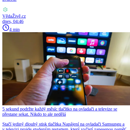
VědaŽivě.cz
dnes, 04:46
4 min
5 sekund podržte každý měsíc tlačítko na ovladači a televize se
přestane sekat. Nikdo to ale nedělá
Stačí jediný dlouhý stisk tlačítka Napájení na ovladači Samsungu a
v televizi projde studeným restartem, který vyčistí zanesenou paměť.