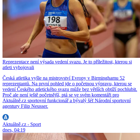
Reprezentace není výsada vedení svazu. Je to příležitost, kterou si
atleti vybojovali
Česká atletika vyšle na mistrovství Evropy v Birminghamu 52
reprezentantů. Na první pohled jde o početnou výpravu, kterou se
vedení Českého atletického svazu může bez větších obtíží pochlubit.
Proč ale není ještě početnější, ptá se ve svém komentáři pro
Aktuálně.cz sportovní funkcionář a bývalý šéf Národní sportovní
agentury Filip Neusser.
Aktuálně.cz - Sport
dnes, 04:19