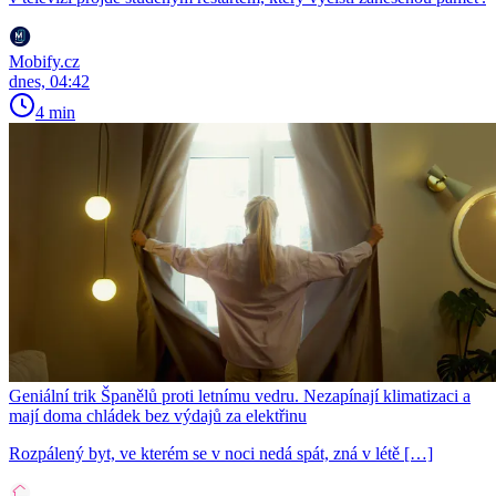
Mobify.cz
dnes, 04:42
4 min
Geniální trik Španělů proti letnímu vedru. Nezapínají klimatizaci a
mají doma chládek bez výdajů za elektřinu
Rozpálený byt, ve kterém se v noci nedá spát, zná v létě […]