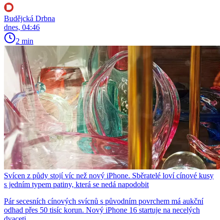
Budějcká Drbna
dnes, 04:46
2 min
Svícen z půdy stojí víc než nový iPhone. Sběratelé loví cínové kusy
s jedním typem patiny, která se nedá napodobit
Pár secesních cínových svícnů s původním povrchem má aukční
odhad přes 50 tisíc korun. Nový iPhone 16 startuje na necelých
dvaceti.