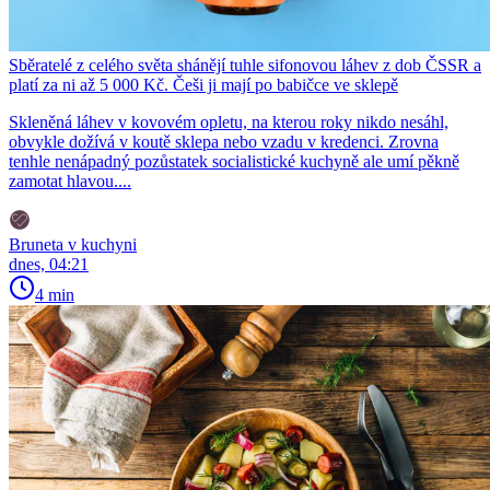
Sběratelé z celého světa shánějí tuhle sifonovou láhev z dob ČSSR a
platí za ni až 5 000 Kč. Češi ji mají po babičce ve sklepě
Skleněná láhev v kovovém opletu, na kterou roky nikdo nesáhl,
obvykle dožívá v koutě sklepa nebo vzadu v kredenci. Zrovna
tenhle nenápadný pozůstatek socialistické kuchyně ale umí pěkně
zamotat hlavou....
Bruneta v kuchyni
dnes, 04:21
4 min