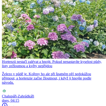
Hortenzii nestačí zalévat a hnojit. Pokud nenastavíte kyselost půdy,
listy zežloutnou a květy nepřijdou
Železo v půdě je. Kořeny ho ale při špatném pH nedokážou
přijmout, a hortenzie začne žloutnout, i když ji hnojíte podle
návodu.
Chalupáři-Zahrádkáři
dnes, 04:15