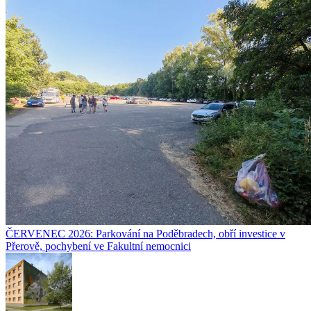
ČERVENEC 2026: Parkování na Poděbradech, obří investice v
Přerově, pochybení ve Fakultní nemocnici