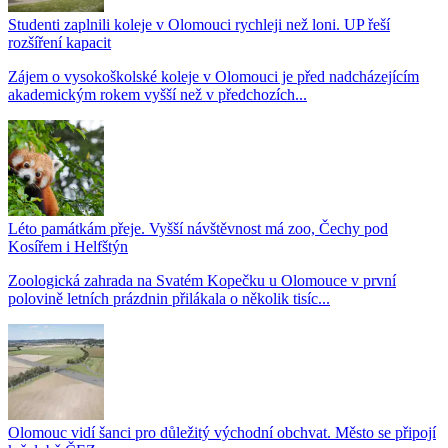
Studenti zaplnili koleje v Olomouci rychleji než loni. UP řeší
rozšíření kapacit
Zájem o vysokoškolské koleje v Olomouci je před nadcházejícím
akademickým rokem vyšší než v předchozích...
Léto památkám přeje. Vyšší návštěvnost má zoo, Čechy pod
Kosířem i Helfštýn
Zoologická zahrada na Svatém Kopečku u Olomouce v první
polovině letních prázdnin přilákala o několik tisíc...
Olomouc vidí šanci pro důležitý východní obchvat. Město se připojí