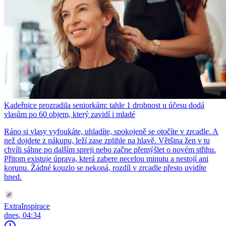
Kadeřnice prozradila seniorkám: tahle 1 drobnost u účesu dodá
vlasům po 60 objem, který zavidí i mladé
Ráno si vlasy vyfoukáte, uhladíte, spokojeně se otočíte v zrcadle. A
než dojdete z nákupu, leží zase zplihle na hlavě. Většina žen v tu
chvíli sáhne po dalším spreji nebo začne přemýšlet o novém střihu.
Přitom existuje úprava, která zabere necelou minutu a nestojí ani
korunu. Žádné kouzlo se nekoná, rozdíl v zrcadle přesto uvidíte
hned.
ExtraInspirace
dnes, 04:34