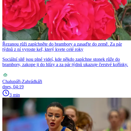
Řezanou růži zapíchněte do brambory a zasaďte do země. Za pár
týdnů z ní vyroste keř, který kvete celé roky
Sociální sítě jsou plné videí, kde někdo zapíchne stonek růže do
brambory, zakope ji do hlízy a za pár týdnů ukazuje čerstvé kořínky.
Chalupáři-Zahrádkáři
dnes, 04:19
3 min