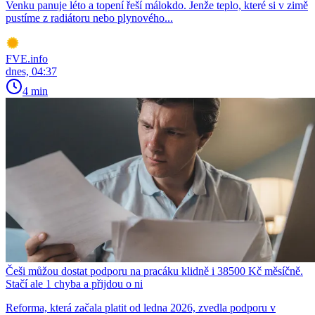
Venku panuje léto a topení řeší málokdo. Jenže teplo, které si v zimě
pustíme z radiátoru nebo plynového...
FVE.info
dnes, 04:37
4 min
Češi můžou dostat podporu na pracáku klidně i 38500 Kč měsíčně.
Stačí ale 1 chyba a přijdou o ni
Reforma, která začala platit od ledna 2026, zvedla podporu v