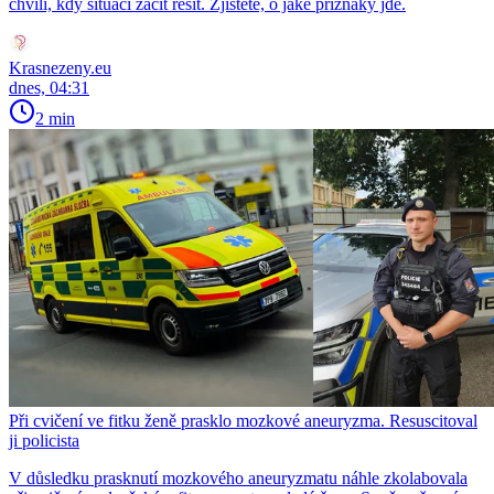
chvíli, kdy situaci začít řešit. Zjistěte, o jaké příznaky jde.
Krasnezeny.eu
dnes, 04:31
2 min
Při cvičení ve fitku ženě prasklo mozkové aneuryzma. Resuscitoval
ji policista
V důsledku prasknutí mozkového aneuryzmatu náhle zkolabovala