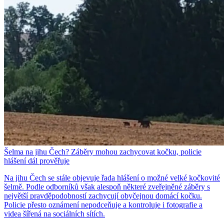
Šelma na jihu Čech? Záběry mohou zachycovat kočku, policie
hlášení dál prověřuje
Na jihu Čech se stále objevuje řada hlášení o možné velké kočkovité
šelmě. Podle odborníků však alespoň některé zveřejněné záběry s
největší pravděpodobností zachycují obyčejnou domácí kočku.
Policie přesto oznámení nepodceňuje a kontroluje i fotografie a
videa šířená na sociálních sítích.