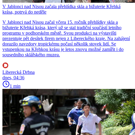
V Jablonci nad Nisou začala přehlídka skla a bižuterie Křehká
krása, potrvá do neděle
V Jablonci nad Nisou začal včera 15. ročník přehlídky skla a
bižuterie Křehká krása, který už se stal tradiční součástí letního
programu v podhorském městě. Svou produkci na výstavišti
prezentuje pět desítek firem nejen z Libereckého kraje. Na zahájení
dorazilo navzdory tropickému počasí několik stovek lidí. Se
vstupenkou na Křehkou krásu je letos znovu možné zamířit i do
sousedního sklářského muzea.
Liberecká Drbna
dnes, 04:36
1 min