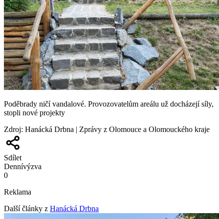
Poděbrady ničí vandalové. Provozovatelům areálu už docházejí síly,
stopli nové projekty
Zdroj
:
Hanácká Drbna | Zprávy z Olomouce a Olomouckého kraje
Sdílet
Denní
výzva
0
Reklama
Další články z
Hanácká Drbna