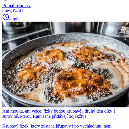
PrimaProstor.cz
dnes, 04:41
4 min
Ani mouka, ani vejce: řízky budou křupavé i druhý den díky 1
surovině, kterou Rakušané přidávají odjakživa
Křupavý řízek, který zůstane křupavý i po vychladnutí, není