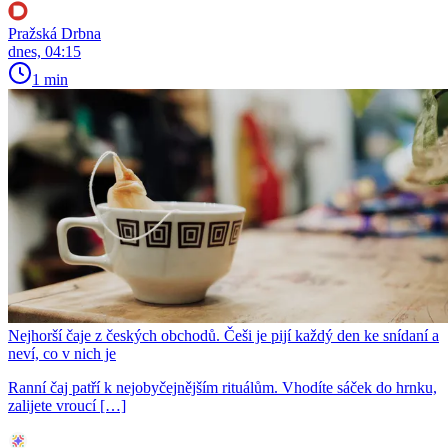
Pražská Drbna
dnes, 04:15
1 min
Nejhorší čaje z českých obchodů. Češi je pijí každý den ke snídaní a
neví, co v nich je
Ranní čaj patří k nejobyčejnějším rituálům. Vhodíte sáček do hrnku,
zalijete vroucí […]