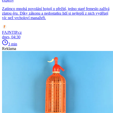
experty
Zatímco mnohá povolání bojují o přežití, jedno staré řemeslo zažívá
zlatou éru. Díky zákonu a nedostatku lidí si nejlepší z nich vydělají
víc než vrcholoví manažeři.
FAJNTIP.cz
dnes, 04:30
3 min
Reklama