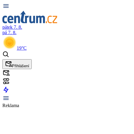
pátek 7. 8.
pá 7. 8.
19°C
Přihlášení
Reklama