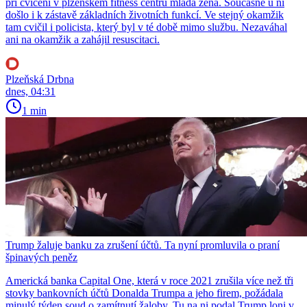
při cvičení v plzeňském fitness centru mladá žena. Současně u ní
došlo i k zástavě základních životních funkcí. Ve stejný okamžik
tam cvičil i policista, který byl v té době mimo službu. Nezaváhal
ani na okamžik a zahájil resuscitaci.
Plzeňská Drbna
dnes, 04:31
1 min
Trump žaluje banku za zrušení účtů. Ta nyní promluvila o praní
špinavých peněz
Americká banka Capital One, která v roce 2021 zrušila více než tři
stovky bankovních účtů Donalda Trumpa a jeho firem, požádala
minulý týden soud o zamítnutí žaloby. Tu na ni podal Trump loni v