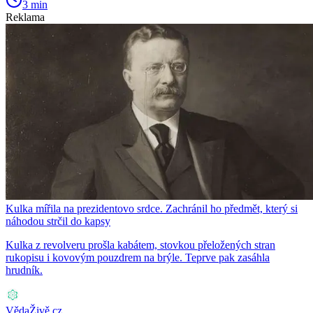
3 min
Reklama
Kulka mířila na prezidentovo srdce. Zachránil ho předmět, který si
náhodou strčil do kapsy
Kulka z revolveru prošla kabátem, stovkou přeložených stran
rukopisu i kovovým pouzdrem na brýle. Teprve pak zasáhla
hrudník.
VědaŽivě.cz