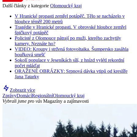
Další články z kategorie
Olomoucký kraj
V Hranické propasti zemřel potápěč. Tělo se nacházelo v
hloubce téměř 200 metrů
Tragédie v Hranické propasti. V obrovské hloubce zemřel
špičkový potápěč
Policisté z Olomouce pátrají po muži, kterého zachytily
kamery. Neznáte ho?
VIDEO: Kroupy i stržená fotovoltaika. Šumpersko zasáhla
bouřková smršť
Sokolí populace v Jeseníkách sílí, z hnízd vylétl rekordní
počet mláďat
ORAŽENÉ OBRÁZKY: Srpnová dávka vtipů od kreslíře
Jana Tatarky
Zobrazit více
Zprávy
Domácí
Regionální
Olomoucký kraj
Vybrali jsme pro vás
Magazíny a zajímavosti