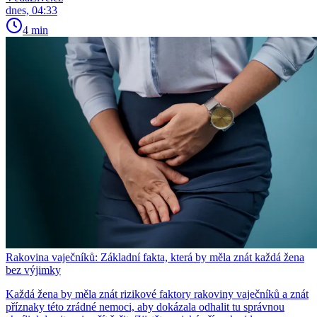
dnes, 04:33
4 min
Rakovina vaječníků: Základní fakta, která by měla znát každá žena
bez výjimky
Každá žena by měla znát rizikové faktory rakoviny vaječníků a znát
příznaky této zrádné nemoci, aby dokázala odhalit tu správnou