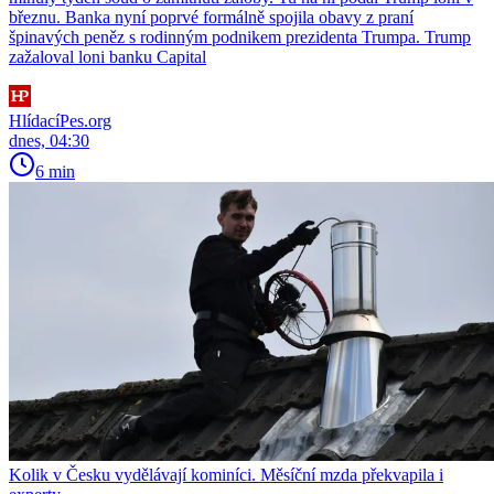
březnu. Banka nyní poprvé formálně spojila obavy z praní
špinavých peněz s rodinným podnikem prezidenta Trumpa. Trump
zažaloval loni banku Capital
HlídacíPes.org
dnes, 04:30
6 min
Kolik v Česku vydělávají kominíci. Měsíční mzda překvapila i