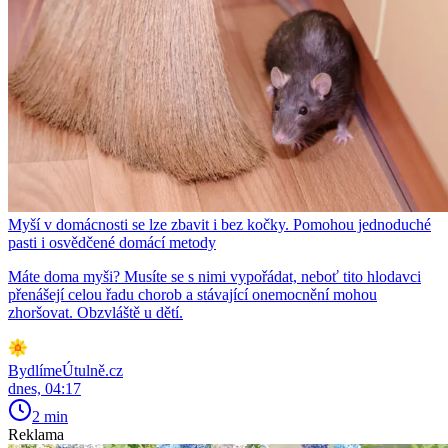
Myší v domácnosti se lze zbavit i bez kočky. Pomohou jednoduché
pasti i osvědčené domácí metody
Máte doma myši? Musíte se s nimi vypořádat, neboť tito hlodavci
přenášejí celou řadu chorob a stávající onemocnění mohou
zhoršovat. Obzvláště u dětí.
BydlímeÚtulně.cz
dnes, 04:17
2 min
Reklama