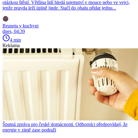
otázkou štěstí. Většina lidí hledá tajemství v mouce nebo ve vejci,
jenže pravda leží úplně jinde. Stačí do obalu přidat jednu...
Bruneta v kuchyni
dnes, 04:39
4 min
Reklama
Špatná zpráva pro české domácnosti. Odborníci předpovídají, že
energie v zimě zase podraží