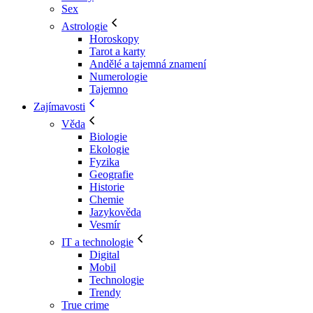
Sex
Astrologie
Horoskopy
Tarot a karty
Andělé a tajemná znamení
Numerologie
Tajemno
Zajímavosti
Věda
Biologie
Ekologie
Fyzika
Geografie
Historie
Chemie
Jazykověda
Vesmír
IT a technologie
Digital
Mobil
Technologie
Trendy
True crime