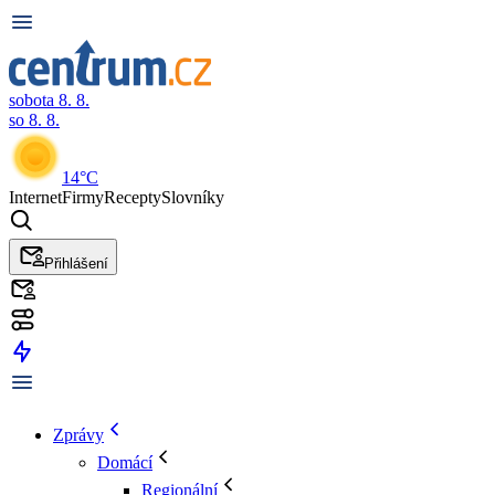
sobota 8. 8.
so 8. 8.
14°C
Internet
Firmy
Recepty
Slovníky
Přihlášení
Zprávy
Domácí
Regionální