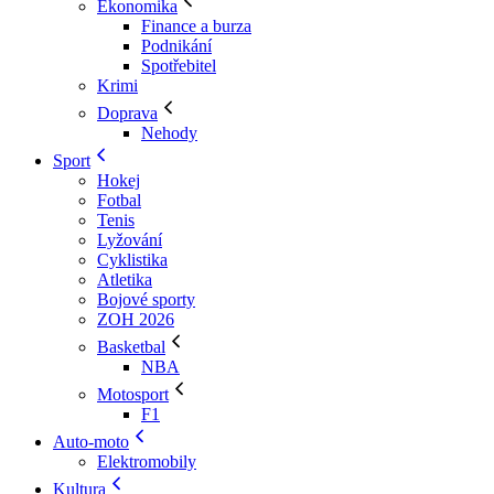
Ekonomika
Finance a burza
Podnikání
Spotřebitel
Krimi
Doprava
Nehody
Sport
Hokej
Fotbal
Tenis
Lyžování
Cyklistika
Atletika
Bojové sporty
ZOH 2026
Basketbal
NBA
Motosport
F1
Auto-moto
Elektromobily
Kultura