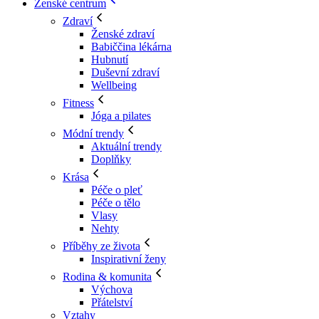
Ženské centrum
Zdraví
Ženské zdraví
Babiččina lékárna
Hubnutí
Duševní zdraví
Wellbeing
Fitness
Jóga a pilates
Módní trendy
Aktuální trendy
Doplňky
Krása
Péče o pleť
Péče o tělo
Vlasy
Nehty
Příběhy ze života
Inspirativní ženy
Rodina & komunita
Výchova
Přátelství
Vztahy