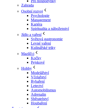
Pro hospodyňky
Zahrada
Osobní rozvoj
Psychologie
Management
Kariéra
Spiritualita a náboženství
Jídlo a vaření
Světová gastronomie
Levné vaření
Kulinářské triky
Mazlíčci
Kočky
Pejskové
Hobby
Modelářství
Včelařství
Rybaření
Letectví
Automobilismus
Adrenalin
Sběratelství
Houbaření