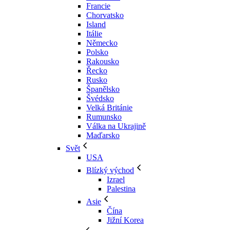
Francie
Chorvatsko
Island
Itálie
Německo
Polsko
Rakousko
Řecko
Rusko
Španělsko
Švédsko
Velká Británie
Rumunsko
Válka na Ukrajině
Maďarsko
Svět
USA
Blízký východ
Izrael
Palestina
Asie
Čína
Jižní Korea