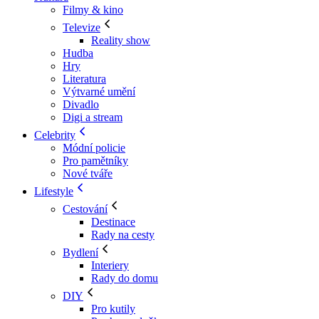
Filmy & kino
Televize
Reality show
Hudba
Hry
Literatura
Výtvarné umění
Divadlo
Digi a stream
Celebrity
Módní policie
Pro pamětníky
Nové tváře
Lifestyle
Cestování
Destinace
Rady na cesty
Bydlení
Interiery
Rady do domu
DIY
Pro kutily