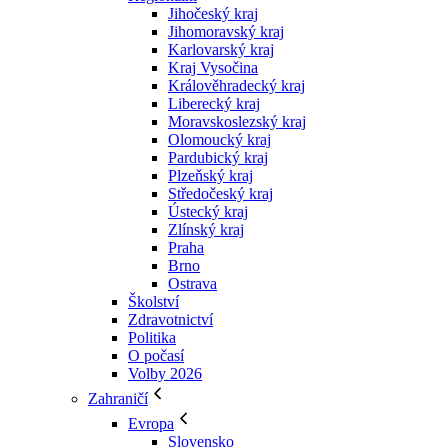
Jihočeský kraj
Jihomoravský kraj
Karlovarský kraj
Kraj Vysočina
Králověhradecký kraj
Liberecký kraj
Moravskoslezský kraj
Olomoucký kraj
Pardubický kraj
Plzeňský kraj
Středočeský kraj
Ústecký kraj
Zlínský kraj
Praha
Brno
Ostrava
Školství
Zdravotnictví
Politika
O počasí
Volby 2026
Zahraničí
Evropa
Slovensko