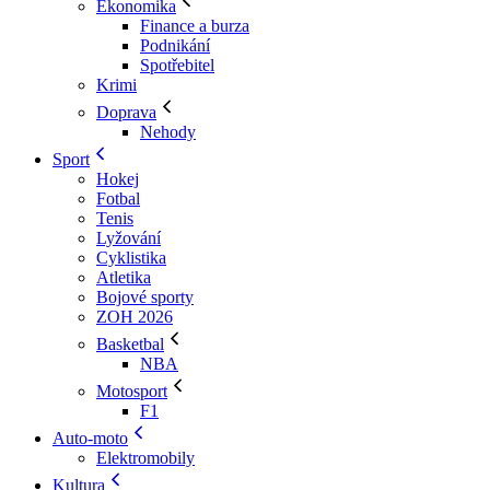
Ekonomika
Finance a burza
Podnikání
Spotřebitel
Krimi
Doprava
Nehody
Sport
Hokej
Fotbal
Tenis
Lyžování
Cyklistika
Atletika
Bojové sporty
ZOH 2026
Basketbal
NBA
Motosport
F1
Auto-moto
Elektromobily
Kultura