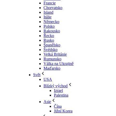
Francie
Chorvatsko
Island
Itálie
Německo
Polsko
Rakousko
Řecko
Rusko
Španělsko
Švédsko
Velká Británie
Rumunsko
Válka na Ukrajině
Maďarsko
Svět
USA
Blízký východ
Izrael
Palestina
Asie
Čína
Jižní Korea