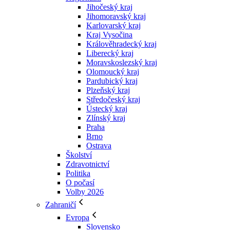
Jihočeský kraj
Jihomoravský kraj
Karlovarský kraj
Kraj Vysočina
Králověhradecký kraj
Liberecký kraj
Moravskoslezský kraj
Olomoucký kraj
Pardubický kraj
Plzeňský kraj
Středočeský kraj
Ústecký kraj
Zlínský kraj
Praha
Brno
Ostrava
Školství
Zdravotnictví
Politika
O počasí
Volby 2026
Zahraničí
Evropa
Slovensko