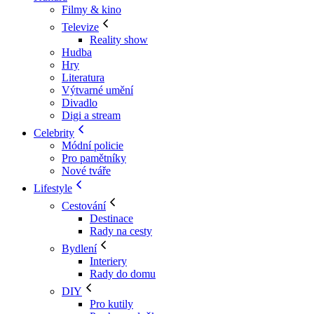
Filmy & kino
Televize
Reality show
Hudba
Hry
Literatura
Výtvarné umění
Divadlo
Digi a stream
Celebrity
Módní policie
Pro pamětníky
Nové tváře
Lifestyle
Cestování
Destinace
Rady na cesty
Bydlení
Interiery
Rady do domu
DIY
Pro kutily