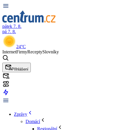
pátek 7. 8.
pá 7. 8.
24°C
Internet
Firmy
Recepty
Slovníky
Přihlášení
Zprávy
Domácí
Regionální