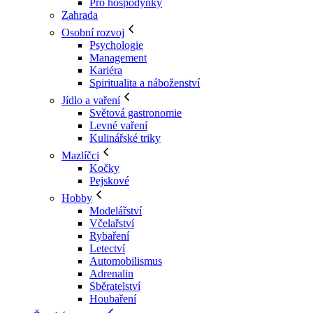
Pro hospodyňky
Zahrada
Osobní rozvoj
Psychologie
Management
Kariéra
Spiritualita a náboženství
Jídlo a vaření
Světová gastronomie
Levné vaření
Kulinářské triky
Mazlíčci
Kočky
Pejskové
Hobby
Modelářství
Včelařství
Rybaření
Letectví
Automobilismus
Adrenalin
Sběratelství
Houbaření