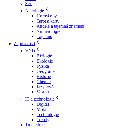
Sex
Astrologie
Horoskopy
Tarot a karty
Andělé a tajemná znamení
Numerologie
Tajemno
Zajímavosti
Věda
Biologie
Ekologie
Fyzika
Geografie
Historie
Chemie
Jazykověda
Vesmír
IT a technologie
Digital
Mobil
Technologie
Trendy
True crime