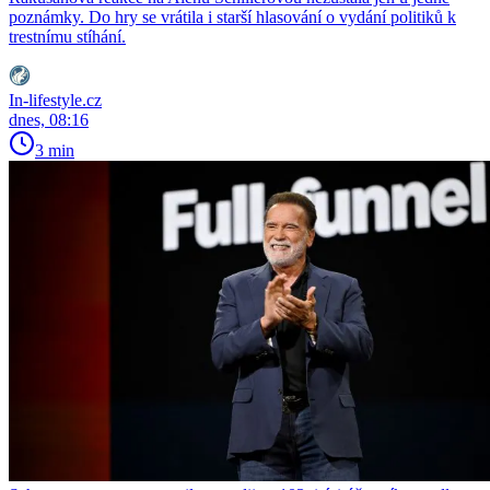
poznámky. Do hry se vrátila i starší hlasování o vydání politiků k
trestnímu stíhání.
In-lifestyle.cz
dnes, 08:16
3 min