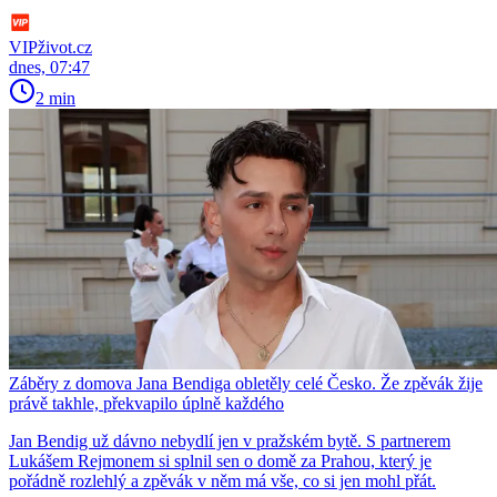
VIPživot.cz
dnes, 07:47
2 min
Záběry z domova Jana Bendiga obletěly celé Česko. Že zpěvák žije
právě takhle, překvapilo úplně každého
Jan Bendig už dávno nebydlí jen v pražském bytě. S partnerem
Lukášem Rejmonem si splnil sen o domě za Prahou, který je
pořádně rozlehlý a zpěvák v něm má vše, co si jen mohl přát.