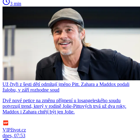
3 min
Už čtyři z šesti dětí odmítají jméno Pitt. Zahara a Maddox podali
žalobu, v září rozhodne soud
Dvě nové petice na změnu příjmení u losangeleského soudu
potvrzují trend, který v rodině Jolie-Pittových trvá už dva roky.
Maddox i Zahara chtějí být jen Jolie.
VIPživot.cz
dnes, 07:53