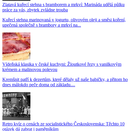
Zlatavá kuřecí stehna s bramborem a mrkví: Marináda udělá půlku
práce za vás, zbytek zvládne trouba
Kuřecí stehna marinovaná v jogurtu, olivovém oleji a směsi koření,
upečená společně s brambory a mrkví na...
Vídeňská klasika v české kuchyni: Žloutkové řezy s vanilkovým
krémem a malinovou polevou
Kremšnit patří k dezertům, které dělaly už naše babičky, a přitom ho
dnes málokdo peče doma od základu....
Retro kvíz o cenách ze socialistického Československa: Těchto 10
otázek dá zabrat i pamětníkům