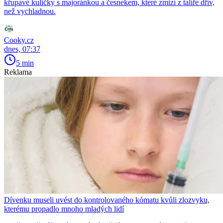
křupavé kuličky s majoránkou a česnekem, které zmizí z talíře dřív,
než vychladnou.
Cooky.cz
dnes, 07:37
5 min
Reklama
Dívenku museli uvést do kontrolovaného kómatu kvůli zlozvyku,
kterému propadlo mnoho mladých lidí