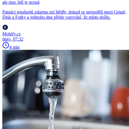
ale moc lidí je nezná
Patnáct gigabajtů zdarma zní štědře, dokud se nerozdělí mezi Gmail,
Disk a Fotky a jednoho dne přijde varování, že místo došlo.
Mobify.cz
dnes, 07:32
4 min