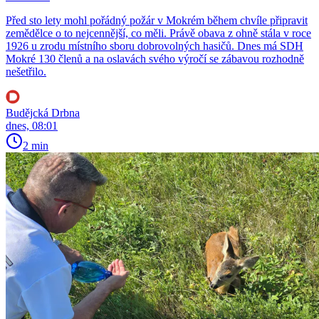
Před sto lety mohl pořádný požár v Mokrém během chvíle připravit
zemědělce o to nejcennější, co měli. Právě obava z ohně stála v roce
1926 u zrodu místního sboru dobrovolných hasičů. Dnes má SDH
Mokré 130 členů a na oslavách svého výročí se zábavou rozhodně
nešetřilo.
Budějcká Drbna
dnes, 08:01
2 min