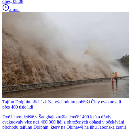
dnes, 08:08
2 min
Tajfun Dolphin přichází. Na východním pobřeží Číny evakuovali
přes 400 tisíc lidí
Dvě hlavní letiště v Šanghaji zrušila téměř 1400 letů a úřady
evakuovaly více než 400 000 lidí z ohrožených oblastí v očekávání
příchodu tajfunu Dolphin, který na Okinawě na jihu Japonska zranil