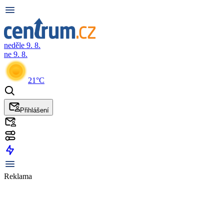
neděle 9. 8.
ne 9. 8.
21°C
Přihlášení
Reklama