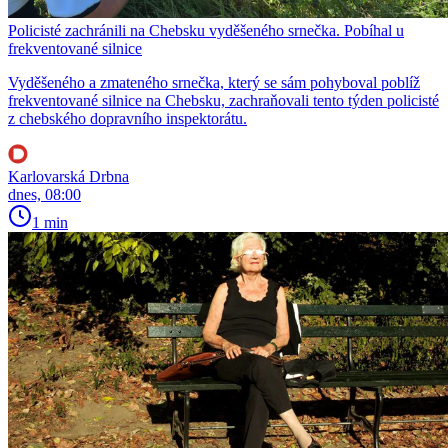
Policisté zachránili na Chebsku vyděšeného srnečka. Pobíhal u
frekventované silnice
Vyděšeného a zmateného srnečka, který se sám pohyboval poblíž
frekventované silnice na Chebsku, zachraňovali tento týden policisté
z chebského dopravního inspektorátu.
Karlovarská Drbna
dnes, 08:00
1 min