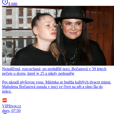
4 min
Nenalíčená, rozcuchaná, po probdělé noci. Bočanová v 59 letech
pečuje o dceru, které je 25 a nikdy nedospěje
Pes ukradl plyšovou vosu. Márinka se budila každých dvacet minut.
Mahulena Bočanová usnula v noci ve čtvrt na pět a ráno šla do
práce.
VIPživot.cz
dnes, 07:50