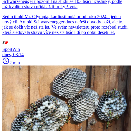
Schwarzenegger upozornil na studii se 103 tisíci účastníky, podle
níž kvalitní strava přidá až tři roky života
Sedm titulů Mr. Olympia, kardiostimulátor od roku 2024 a jeden
nový cíl. Arnold Schwarzenegger dnes neřeší obvody paží, ale to,
jak se dožít víc než sta let. Ve svém newsletteru proto rozebral studii,
která sledovala stravu více než sta tisíc lidí po dobu deseti let.
SportWin
dnes, 08:14
2 min