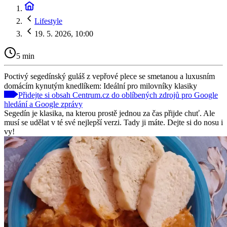
Lifestyle
19. 5. 2026, 10:00
5 min
Poctivý segedínský guláš z vepřové plece se smetanou a luxusním
domácím kynutým knedlíkem: Ideální pro milovníky klasiky
Přidejte si obsah Centrum.cz do oblíbených zdrojů pro Google
hledání a Google zprávy
Segedín je klasika, na kterou prostě jednou za čas přijde chuť. Ale
musí se udělat v té své nejlepší verzi. Tady ji máte. Dejte si do nosu i
vy!