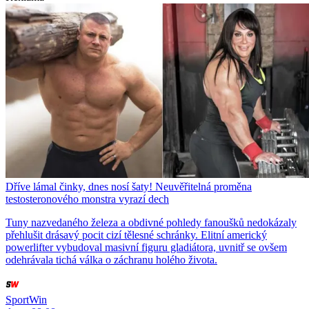
Dříve lámal činky, dnes nosí šaty! Neuvěřitelná proměna
testosteronového monstra vyrazí dech
Tuny nazvedaného železa a obdivné pohledy fanoušků nedokázaly
přehlušit drásavý pocit cizí tělesné schránky. Elitní americký
powerlifter vybudoval masivní figuru gladiátora, uvnitř se ovšem
odehrávala tichá válka o záchranu holého života.
SportWin