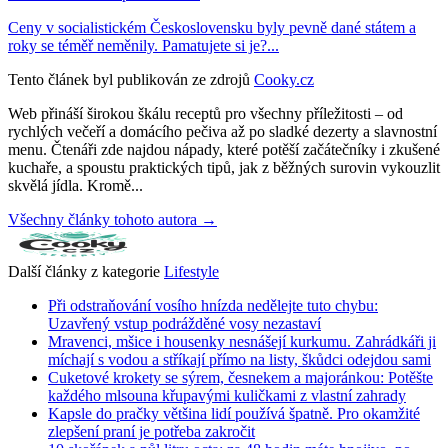
Ceny v socialistickém Československu byly pevně dané státem a
roky se téměř neměnily. Pamatujete si je?...
Tento článek byl publikován ze zdrojů
Cooky.cz
Web přináší širokou škálu receptů pro všechny příležitosti – od
rychlých večeří a domácího pečiva až po sladké dezerty a slavnostní
menu. Čtenáři zde najdou nápady, které potěší začátečníky i zkušené
kuchaře, a spoustu praktických tipů, jak z běžných surovin vykouzlit
skvělá jídla. Kromě...
Všechny články tohoto autora →
Další články z kategorie
Lifestyle
Při odstraňování vosího hnízda nedělejte tuto chybu:
Uzavřený vstup podrážděné vosy nezastaví
Mravenci, mšice i housenky nesnášejí kurkumu. Zahrádkáři ji
míchají s vodou a stříkají přímo na listy, škůdci odejdou sami
Cuketové krokety se sýrem, česnekem a majoránkou: Potěšte
každého mlsouna křupavými kuličkami z vlastní zahrady
Kapsle do pračky většina lidí používá špatně. Pro okamžité
zlepšení praní je potřeba zakročit