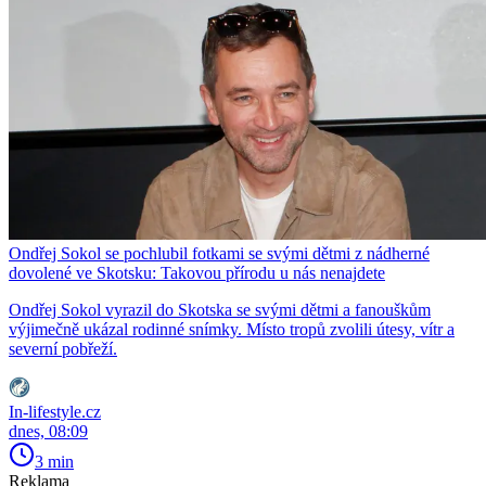
Ondřej Sokol se pochlubil fotkami se svými dětmi z nádherné
dovolené ve Skotsku: Takovou přírodu u nás nenajdete
Ondřej Sokol vyrazil do Skotska se svými dětmi a fanouškům
výjimečně ukázal rodinné snímky. Místo tropů zvolili útesy, vítr a
severní pobřeží.
In-lifestyle.cz
dnes, 08:09
3 min
Reklama