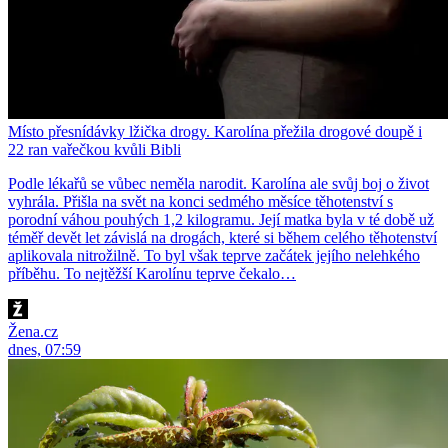
Místo přesnídávky lžička drogy. Karolína přežila drogové doupě i
22 ran vařečkou kvůli Bibli
Podle lékařů se vůbec neměla narodit. Karolína ale svůj boj o život
vyhrála. Přišla na svět na konci sedmého měsíce těhotenství s
porodní váhou pouhých 1,2 kilogramu. Její matka byla v té době už
téměř devět let závislá na drogách, které si během celého těhotenství
aplikovala nitrožilně. To byl však teprve začátek jejího nelehkého
příběhu. To nejtěžší Karolínu teprve čekalo…
Žena.cz
dnes, 07:59