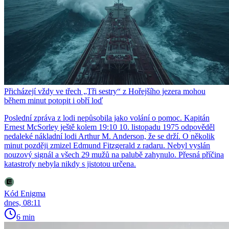
Přicházejí vždy ve třech „Tři sestry“ z Hořejšího jezera mohou
během minut potopit i obří loď
Poslední zpráva z lodi nepůsobila jako volání o pomoc. Kapitán
Ernest McSorley ještě kolem 19:10 10. listopadu 1975 odpověděl
nedaleké nákladní lodi Arthur M. Anderson, že se drží. O několik
minut později zmizel Edmund Fitzgerald z radaru. Nebyl vyslán
nouzový signál a všech 29 mužů na palubě zahynulo. Přesná příčina
katastrofy nebyla nikdy s jistotou určena.
Kód Enigma
dnes, 08:11
6 min