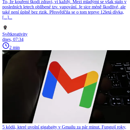
To, že kouření škodí zdraví, ví každý. Mezi mladými se však stalo v
posledních letech oblíbené tzv. vapování. Je sice méně škodlivé, ale
také není úplně bez rizik. Přesvědčila se o tom teprve 12letá dívka,
[...]...
Světkreativity
dnes, 07:34
2 min
5 kódů, které uvolní gigabajty v Gmailu za pár minut. Fungují roky,