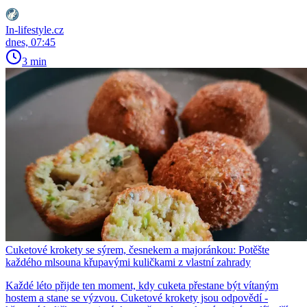
In-lifestyle.cz
dnes, 07:45
3 min
Cuketové krokety se sýrem, česnekem a majoránkou: Potěšte
každého mlsouna křupavými kuličkami z vlastní zahrady
Každé léto přijde ten moment, kdy cuketa přestane být vítaným
hostem a stane se výzvou. Cuketové krokety jsou odpovědí -