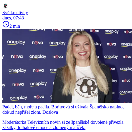
Světkreativity
dnes, 07:48
2 min
Padel, běh, moře a paella. Borhyová si užívala Španělsko naplno,
dokud nepřišel zlom. Doslova
Moderátorka Televizních novin si ze španělské dovolené přivezla
zážitky, fotbalové emoce a zlomený malíček.