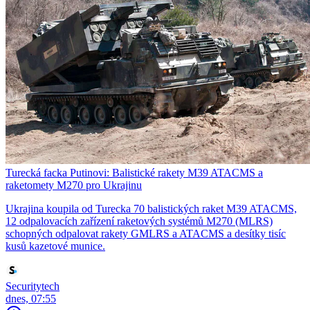
Turecká facka Putinovi: Balistické rakety M39 ATACMS a
raketomety M270 pro Ukrajinu
Ukrajina koupila od Turecka 70 balistických raket M39 ATACMS,
12 odpalovacích zařízení raketových systémů M270 (MLRS)
schopných odpalovat rakety GMLRS a ATACMS a desítky tisíc
kusů kazetové munice.
Securitytech
dnes, 07:55