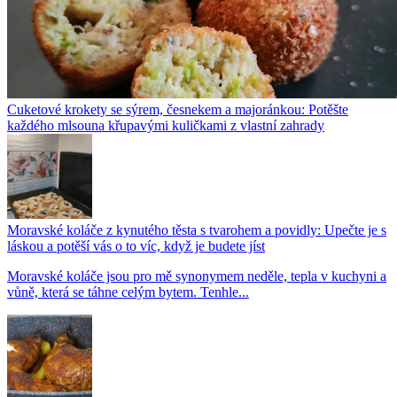
Cuketové krokety se sýrem, česnekem a majoránkou: Potěšte
každého mlsouna křupavými kuličkami z vlastní zahrady
Moravské koláče z kynutého těsta s tvarohem a povidly: Upečte je s
láskou a potěší vás o to víc, když je budete jíst
Moravské koláče jsou pro mě synonymem neděle, tepla v kuchyni a
vůně, která se táhne celým bytem. Tenhle...