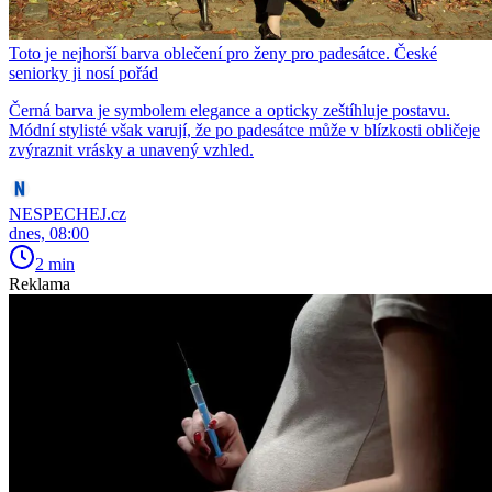
Toto je nejhorší barva oblečení pro ženy pro padesátce. České
seniorky ji nosí pořád
Černá barva je symbolem elegance a opticky zeštíhluje postavu.
Módní stylisté však varují, že po padesátce může v blízkosti obličeje
zvýraznit vrásky a unavený vzhled.
NESPECHEJ.cz
dnes, 08:00
2 min
Reklama