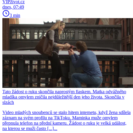
VIPživot.cz
dnes, 07:49
3 min
Tato žádost o ruku skončila naprostým fiaskem. Matka odvážného
mladíka omylem zničila nejdůležitější den jeho života. Skončila v
slzách
Video mladých snoubenců se stalo hitem internetu, když žena sdílela
záznam na svém profilu na TikToku. Maminka muže omylem
přepnula telefon na přední kameru. Žádost o ruku je velká událost,
na kterou se muži často [...]...