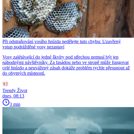
Při odstraňování vosího hnízda nedělejte tuto chybu: Uzavřený
vstup podrážděné vosy nezastaví
Vosy zalétávající do jedné škvíry pod střechou nemusí být jen
náhodnými návštěvníky. Za fasádou nebo ve stropě může fungovat
celé hnízdo a neuvážený zásah dokáže problém rychle přesunout až
do obytných místností.
Trendy Život
dnes, 08:13
3 min