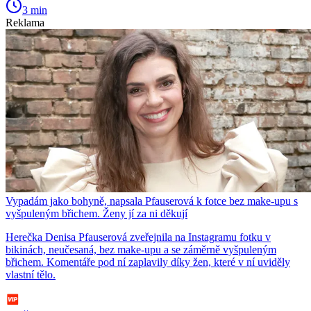
3 min
Reklama
Vypadám jako bohyně, napsala Pfauserová k fotce bez make-upu s
vyšpuleným břichem. Ženy jí za ni děkují
Herečka Denisa Pfauserová zveřejnila na Instagramu fotku v
bikinách, neučesaná, bez make-upu a se záměrně vyšpuleným
břichem. Komentáře pod ní zaplavily díky žen, které v ní uviděly
vlastní tělo.