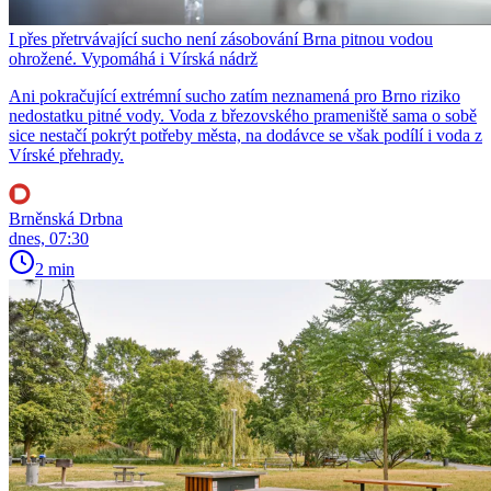
I přes přetrvávající sucho není zásobování Brna pitnou vodou
ohrožené. Vypomáhá i Vírská nádrž
Ani pokračující extrémní sucho zatím neznamená pro Brno riziko
nedostatku pitné vody. Voda z březovského prameniště sama o sobě
sice nestačí pokrýt potřeby města, na dodávce se však podílí i voda z
Vírské přehrady.
Brněnská Drbna
dnes, 07:30
2 min