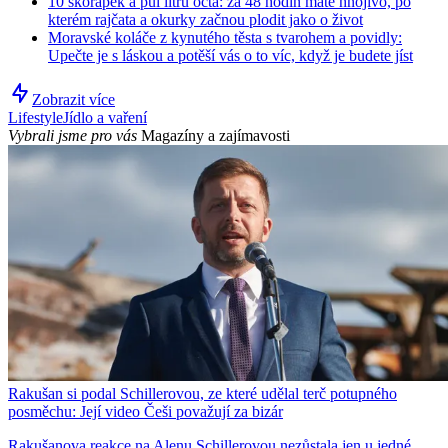
10 skořápek a půl litru octa: za 48 hodin máte hnojivo, po
kterém rajčata a okurky začnou plodit jako o život
Moravské koláče z kynutého těsta s tvarohem a povidly:
Upečte je s láskou a potěší vás o to víc, když je budete jíst
Zobrazit více
Lifestyle
Jídlo a vaření
Vybrali jsme pro vás
Magazíny a zajímavosti
Rakušan si podal Schillerovou, ze které udělal terč potupného
posměchu: Její video Češi považují za bizár
Rakušanova reakce na Alenu Schillerovou nezůstala jen u jedné