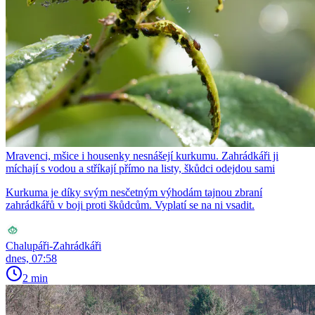
Mravenci, mšice i housenky nesnášejí kurkumu. Zahrádkáři ji
míchají s vodou a stříkají přímo na listy, škůdci odejdou sami
Kurkuma je díky svým nesčetným výhodám tajnou zbraní
zahrádkářů v boji proti škůdcům. Vyplatí se na ni vsadit.
Chalupáři-Zahrádkáři
dnes, 07:58
2 min