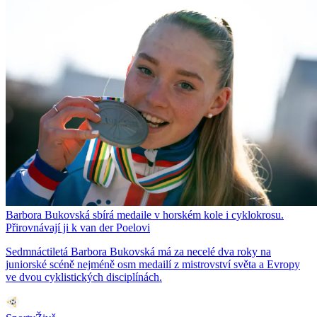
Barbora Bukovská sbírá medaile v horském kole i cyklokrosu.
Přirovnávají ji k van der Poelovi
Sedmnáctiletá Barbora Bukovská má za necelé dva roky na
juniorské scéně nejméně osm medailí z mistrovství světa a Evropy
ve dvou cyklistických disciplínách.