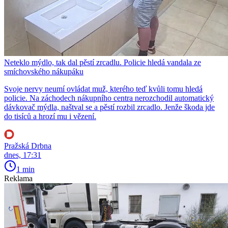
Neteklo mýdlo, tak dal pěstí zrcadlu. Policie hledá vandala ze
smíchovského nákupáku
Svoje nervy neumí ovládat muž, kterého teď kvůli tomu hledá
policie. Na záchodech nákupního centra nerozchodil automatický
dávkovač mýdla, naštval se a pěstí rozbil zrcadlo. Jenže škoda jde
do tisíců a hrozí mu i vězení.
Pražská Drbna
dnes, 17:31
1 min
Reklama