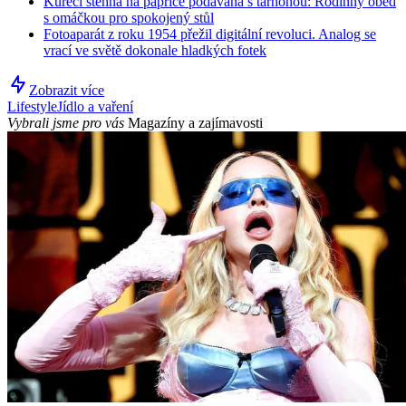
Kuřecí stehna na paprice podávaná s tarhoňou: Rodinný oběd
s omáčkou pro spokojený stůl
Fotoaparát z roku 1954 přežil digitální revoluci. Analog se
vrací ve světě dokonale hladkých fotek
Zobrazit více
Lifestyle
Jídlo a vaření
Vybrali jsme pro vás
Magazíny a zajímavosti