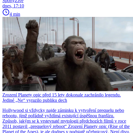
SportyŽivě
dnes, 17:10
4 min
Zrození Planety opic před 15 lety dokonale zachránilo legendu.
Jediné „Ne“ vyrazilo publiku dech
Hollywood si vždycky najde záminku k vytvoření prequelu nebo
rebootu, jímž pořádně vyždímá existující úspěšnou franšízu.
Způsob, jakým se k vrstevnaté mytologii předchozích filmů v roce
2011 postavil „prequelový reboot“ Zrození Planety opic (Rise of the
Planet of the Apes), je ale dodnes v podstatě učebnicový. Není divu,