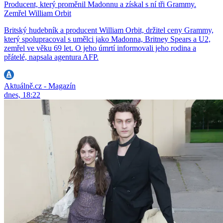
Producent, který proměnil Madonnu a získal s ní tři Grammy.
Zemřel William Orbit
Britský hudebník a producent William Orbit, držitel ceny Grammy,
který spolupracoval s umělci jako Madonna, Britney Spears a U2,
zemřel ve věku 69 let. O jeho úmrtí informovali jeho rodina a
přátelé, napsala agentura AFP.
Aktuálně.cz - Magazín
dnes, 18:22