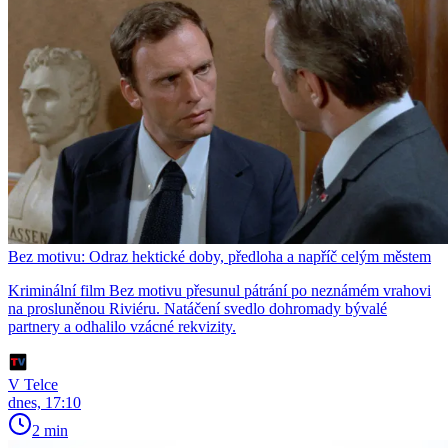
Bez motivu: Odraz hektické doby, předloha a napříč celým městem
Kriminální film Bez motivu přesunul pátrání po neznámém vrahovi
na prosluněnou Riviéru. Natáčení svedlo dohromady bývalé
partnery a odhalilo vzácné rekvizity.
V Telce
dnes, 17:10
2 min