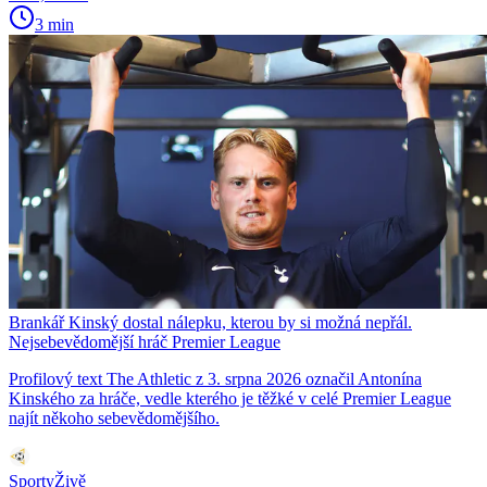
3 min
Brankář Kinský dostal nálepku, kterou by si možná nepřál.
Nejsebevědomější hráč Premier League
Profilový text The Athletic z 3. srpna 2026 označil Antonína
Kinského za hráče, vedle kterého je těžké v celé Premier League
najít někoho sebevědomějšího.
SportyŽivě