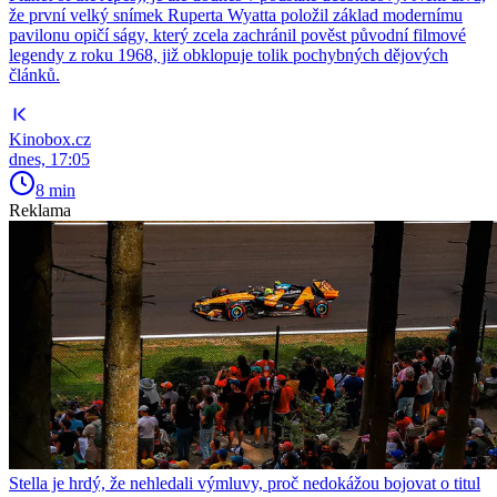
že první velký snímek Ruperta Wyatta položil základ modernímu
pavilonu opičí ságy, který zcela zachránil pověst původní filmové
legendy z roku 1968, již obklopuje tolik pochybných dějových
článků.
Kinobox.cz
dnes, 17:05
8 min
Reklama
Stella je hrdý, že nehledali výmluvy, proč nedokážou bojovat o titul