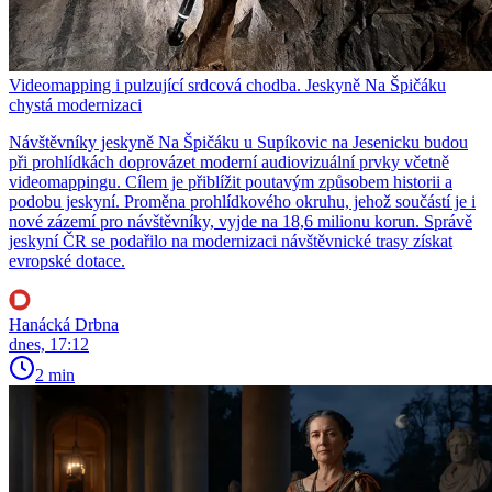
Videomapping i pulzující srdcová chodba. Jeskyně Na Špičáku
chystá modernizaci
Návštěvníky jeskyně Na Špičáku u Supíkovic na Jesenicku budou
při prohlídkách doprovázet moderní audiovizuální prvky včetně
videomappingu. Cílem je přiblížit poutavým způsobem historii a
podobu jeskyní. Proměna prohlídkového okruhu, jehož součástí je i
nové zázemí pro návštěvníky, vyjde na 18,6 milionu korun. Správě
jeskyní ČR se podařilo na modernizaci návštěvnické trasy získat
evropské dotace.
Hanácká Drbna
dnes, 17:12
2 min