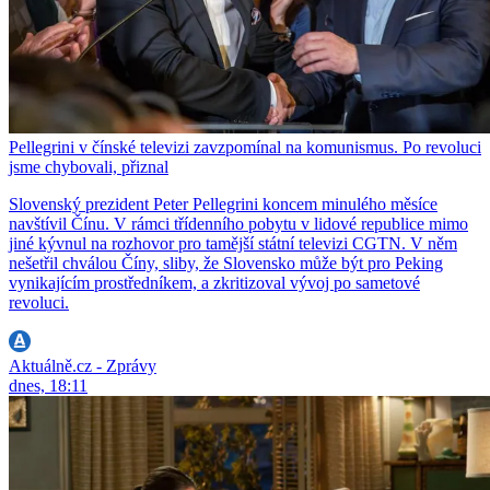
Pellegrini v čínské televizi zavzpomínal na komunismus. Po revoluci
jsme chybovali, přiznal
Slovenský prezident Peter Pellegrini koncem minulého měsíce
navštívil Čínu. V rámci třídenního pobytu v lidové republice mimo
jiné kývnul na rozhovor pro tamější státní televizi CGTN. V něm
nešetřil chválou Číny, sliby, že Slovensko může být pro Peking
vynikajícím prostředníkem, a zkritizoval vývoj po sametové
revoluci.
Aktuálně.cz - Zprávy
dnes, 18:11