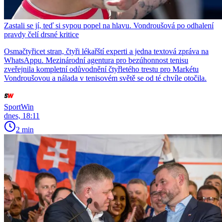
Zastali se jí, teď si sypou popel na hlavu. Vondroušová po odhalení
pravdy čelí drsné kritice
Osmačtyřicet stran, čtyři lékařští experti a jedna textová zpráva na
WhatsAppu. Mezinárodní agentura pro bezúhonnost tenisu
zveřejnila kompletní odůvodnění čtyřletého trestu pro Markétu
Vondroušovou a nálada v tenisovém světě se od té chvíle otočila.
SportWin
dnes, 18:11
2 min