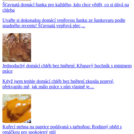
Šťavnatá domácí šunka pro každého, kdo chce vědět, co si dává na
chleba
Uvařte si dokonalou domácí vepřovou šunku ze šunkovaru podle
snadného receptu! Šťavnatá vepřová plec,...
Jednoduchý domácí chléb bez hnětení: Křupavý bochník s minimem
práce
Když jsem tenhle domácí chléb bez hnětení zkusila poprvé,
překvapilo mě, jak málo práce s ním vlastně je....
Kuřecí stehna na paprice podávaná s tarhoňou: Rodinný oběd s
omáčkou pro spokojený stůl