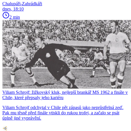
Chalupáři-Zahrádkáři
dnes, 18:10
2 min
Viliam Schrojf: žižkovský kluk, nejlepší brankář MS 1962 a finále v
Chile, které přepsaly jeho kariéru
Viliam Schrojf odchytal v Chile pět zápasů jako neprůstřelná zeď.
Pak mu těsně před finále vtiskli do rukou trofej, a začalo se psát
úplně jiné vyprávění.