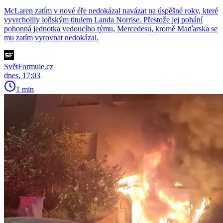
McLaren zatím v nové éře nedokázal navázat na úspěšné roky, které
vyvrcholily loňským titulem Landa Norrise. Přestože jej pohání
pohonná jednotka vedoucího týmu, Mercedesu, kromě Maďarska se
mu zatím vyrovnat nedokázal.
SvětFormule.cz
dnes, 17:03
1 min