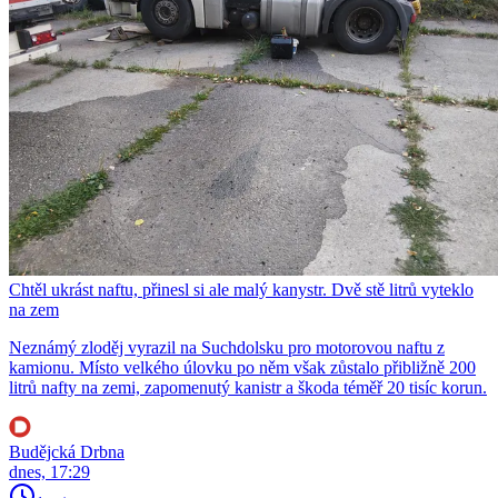
Chtěl ukrást naftu, přinesl si ale malý kanystr. Dvě stě litrů vyteklo
na zem
Neznámý zloděj vyrazil na Suchdolsku pro motorovou naftu z
kamionu. Místo velkého úlovku po něm však zůstalo přibližně 200
litrů nafty na zemi, zapomenutý kanistr a škoda téměř 20 tisíc korun.
Budějcká Drbna
dnes, 17:29