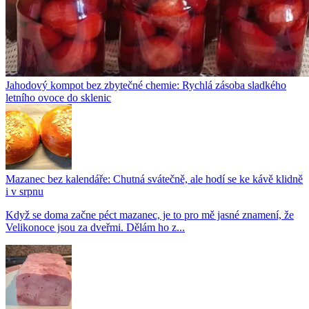
Jahodový kompot bez zbytečné chemie: Rychlá zásoba sladkého
letního ovoce do sklenic
Mazanec bez kalendáře: Chutná svátečně, ale hodí se ke kávě klidně
i v srpnu
Když se doma začne péct mazanec, je to pro mě jasné znamení, že
Velikonoce jsou za dveřmi. Dělám ho z...