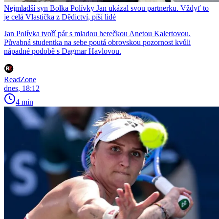
Nejmladší syn Bolka Polívky Jan ukázal svou partnerku. Vždyť to
je celá Vlastička z Dědictví, píší lidé
Jan Polívka tvoří pár s mladou herečkou Anetou Kalertovou.
Půvabná studentka na sebe poutá obrovskou pozornost kvůli
nápadné podobě s Dagmar Havlovou.
ReadZone
dnes, 18:12
4 min