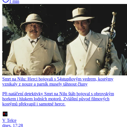
1 min
Smrt na Nilu: Herci bojovali s 54stupňovým vedrem, kostýmy
vznikaly z nouze a parník musely táhnout čluny
Při natáčení detektivky Smrt na Nilu štáb bojoval s obrovským
horkem i hlukem lodních motorů. Zvláštní původ filmových
kostýmů překvapil i samotné herce.
V Telce
dnes, 17:28