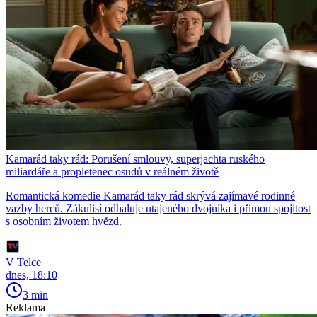
Kamarád taky rád: Porušení smlouvy, superjachta ruského
miliardáře a propletenec osudů v reálném životě
Romantická komedie Kamarád taky rád skrývá zajímavé rodinné
vazby herců. Zákulisí odhaluje utajeného dvojníka i přímou spojitost
s osobním životem hvězd.
V Telce
dnes, 18:10
3 min
Reklama