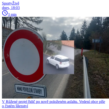
SportyŽivě
dnes, 18:03
3 min
V Růžené projel řidič po nově položeném asfaltu. Vedení obce píše
o čistém šílenství