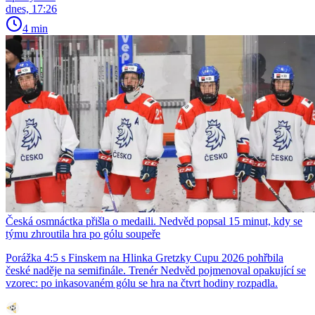
dnes, 17:26
4 min
Česká osmnáctka přišla o medaili. Nedvěd popsal 15 minut, kdy se
týmu zhroutila hra po gólu soupeře
Porážka 4:5 s Finskem na Hlinka Gretzky Cupu 2026 pohřbila
české naděje na semifinále. Trenér Nedvěd pojmenoval opakující se
vzorec: po inkasovaném gólu se hra na čtvrt hodiny rozpadla.