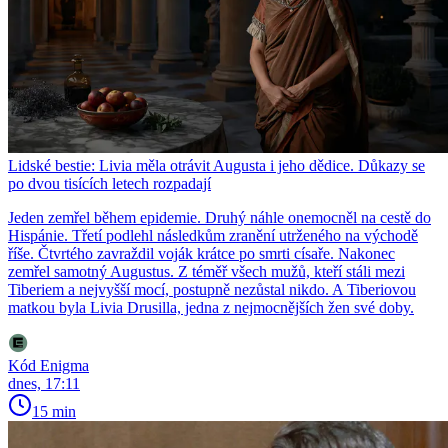
Lidské bestie: Livia měla otrávit Augusta i jeho dědice. Důkazy se
po dvou tisících letech rozpadají
Jeden zemřel během epidemie. Druhý náhle onemocněl na cestě do
Hispánie. Třetí podlehl následkům zranění utrženého na východě
říše. Čtvrtého zavraždil voják krátce po smrti císaře. Nakonec
zemřel samotný Augustus. Z téměř všech mužů, kteří stáli mezi
Tiberiem a nejvyšší mocí, postupně nezůstal nikdo. A Tiberiovou
matkou byla Livia Drusilla, jedna z nejmocnějších žen své doby.
Kód Enigma
dnes, 17:11
15 min