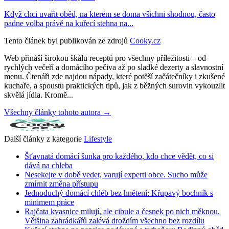
Když chci uvařit oběd, na kterém se doma všichni shodnou, často
padne volba právě na kuřecí stehna na...
Tento článek byl publikován ze zdrojů
Cooky.cz
Web přináší širokou škálu receptů pro všechny příležitosti – od
rychlých večeří a domácího pečiva až po sladké dezerty a slavnostní
menu. Čtenáři zde najdou nápady, které potěší začátečníky i zkušené
kuchaře, a spoustu praktických tipů, jak z běžných surovin vykouzlit
skvělá jídla. Kromě...
Všechny články tohoto autora →
Další články z kategorie
Lifestyle
Šťavnatá domácí šunka pro každého, kdo chce vědět, co si
dává na chleba
Nesekejte v době veder, varují experti obce. Sucho může
zmírnit změna přístupu
Jednoduchý domácí chléb bez hnětení: Křupavý bochník s
minimem práce
Rajčata kvasnice milují, ale cibule a česnek po nich měknou.
Většina zahrádkářů zalévá droždím všechno bez rozdílu