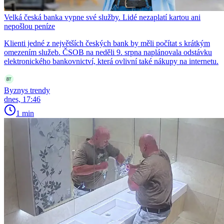
Velká česká banka vypne své služby. Lidé nezaplatí kartou ani
nepošlou peníze
Klienti jedné z největších českých bank by měli počítat s krátkým
omezením služeb. ČSOB na neděli 9. srpna naplánovala odstávku
elektronického bankovnictví, která ovlivní také nákupy na internetu.
Byznys trendy
dnes, 17:46
1 min