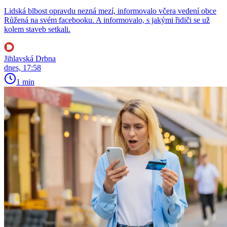
Lidská blbost opravdu nezná mezí, informovalo včera vedení obce
Růžená na svém facebooku. A informovalo, s jakými řidiči se už
kolem staveb setkali.
Jihlavská Drbna
dnes, 17:58
1 min