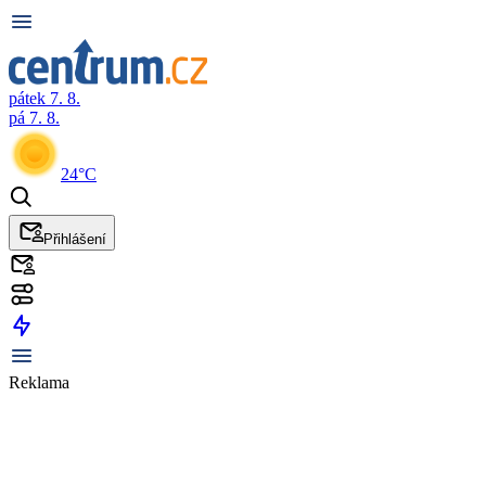
pátek 7. 8.
pá 7. 8.
24°C
Přihlášení
Reklama