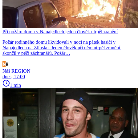
Při požáru domu v Napajedlech jeden člověk utrpěl zranění
Požár rodinného domu likvidovali v noci na pátek hasiči v
Napajedlech na Zlínsku. Jeden člověk při něm utrpěl zranění,
skončil v péči záchranářů. Požár…
Náš REGION
dnes, 17:00
1 min