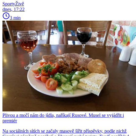
SportyŽivě
dnes, 17:22
3 min
Plivou a močí nám do jídla, naříkají Rusové. Musel se vyjádřit i
premiér
Na sociálních sítích se začaly masově šířit příspěvky, podle nichž