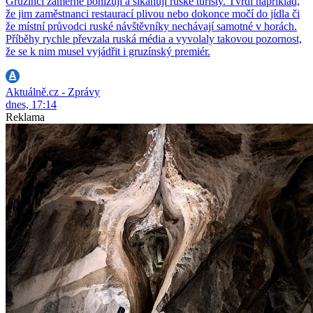
Gruzínci záměrně ponižují a šikanují ruské turisty. Tvrdí například,
že jim zaměstnanci restaurací plivou nebo dokonce močí do jídla či
že místní průvodci ruské návštěvníky nechávají samotné v horách.
Příběhy rychle převzala ruská média a vyvolaly takovou pozornost,
že se k nim musel vyjádřit i gruzínský premiér.
Aktuálně.cz - Zprávy
dnes, 17:14
Reklama