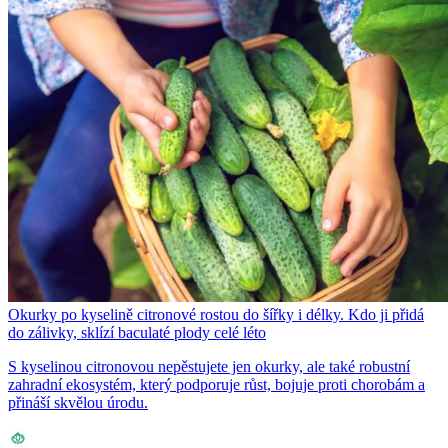
Okurky po kyselině citronové rostou do šířky i délky. Kdo ji přidá
do zálivky, sklízí baculaté plody celé léto
S kyselinou citronovou nepěstujete jen okurky, ale také robustní
zahradní ekosystém, který podporuje růst, bojuje proti chorobám a
přináší skvělou úrodu.