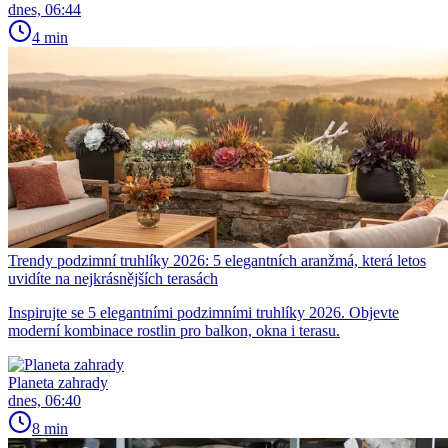
dnes, 06:44
4 min
Trendy podzimní truhlíky 2026: 5 elegantních aranžmá, která letos
uvidíte na nejkrásnějších terasách
Inspirujte se 5 elegantními podzimními truhlíky 2026. Objevte
moderní kombinace rostlin pro balkon, okna i terasu.
Planeta zahrady
dnes, 06:40
8 min