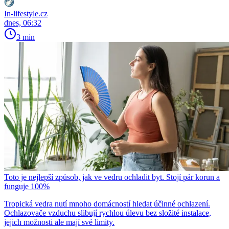
In-lifestyle.cz
dnes, 06:32
3 min
Toto je nejlepší způsob, jak ve vedru ochladit byt. Stojí pár korun a
funguje 100%
Tropická vedra nutí mnoho domácností hledat účinné ochlazení.
Ochlazovače vzduchu slibují rychlou úlevu bez složité instalace,
jejich možnosti ale mají své limity.