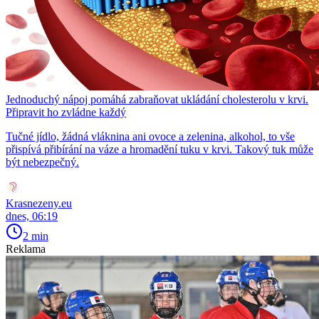
Jednoduchý nápoj pomáhá zabraňovat ukládání cholesterolu v krvi.
Připravit ho zvládne každý
Tučné jídlo, žádná vláknina ani ovoce a zelenina, alkohol, to vše
přispívá přibírání na váze a hromadění tuku v krvi. Takový tuk může
být nebezpečný.
Krasnezeny.eu
dnes, 06:19
2 min
Reklama