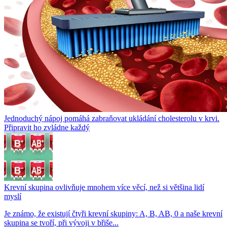
Jednoduchý nápoj pomáhá zabraňovat ukládání cholesterolu v krvi.
Připravit ho zvládne každý
Krevní skupina ovlivňuje mnohem více věcí, než si většina lidí
myslí
Je známo, že existují čtyři krevní skupiny: A, B, AB, 0 a naše krevní
skupina se tvoří, při vývoji v břiše...