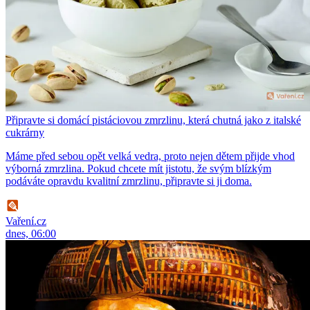
Připravte si domácí pistáciovou zmrzlinu, která chutná jako z italské
cukrárny
Máme před sebou opět velká vedra, proto nejen dětem přijde vhod
výborná zmrzlina. Pokud chcete mít jistotu, že svým blízkým
podáváte opravdu kvalitní zmrzlinu, připravte si ji doma.
Vaření.cz
dnes, 06:00