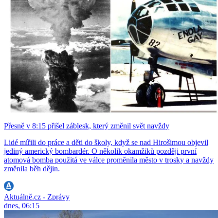
Přesně v 8:15 přišel záblesk, který změnil svět navždy
Lidé mířili do práce a děti do školy, když se nad Hirošimou objevil
jediný americký bombardér. O několik okamžiků později první
atomová bomba použitá ve válce proměnila město v trosky a navždy
změnila běh dějin.
Aktuálně.cz - Zprávy
dnes, 06:15