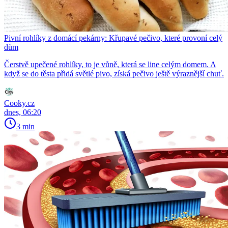
Pivní rohlíky z domácí pekárny: Křupavé pečivo, které provoní celý
dům
Čerstvě upečené rohlíky, to je vůně, která se line celým domem. A
když se do těsta přidá světlé pivo, získá pečivo ještě výraznější chuť.
Cooky.cz
dnes, 06:20
3 min