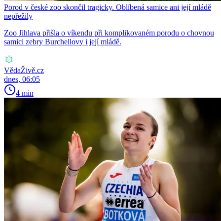
Porod v české zoo skončil tragicky. Oblíbená samice ani její mládě
nepřežily
Zoo Jihlava přišla o víkendu při komplikovaném porodu o chovnou
samici zebry Burchellovy i její mládě.
VědaŽivě.cz
dnes, 06:05
4 min