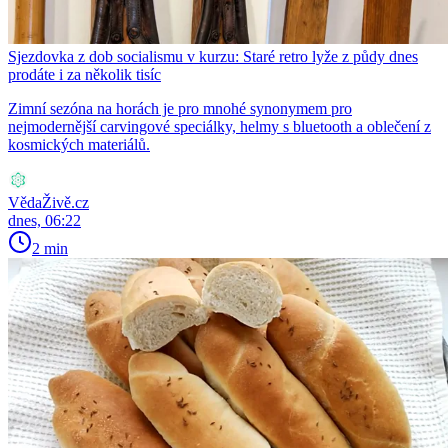
Sjezdovka z dob socialismu v kurzu: Staré retro lyže z půdy dnes
prodáte i za několik tisíc
Zimní sezóna na horách je pro mnohé synonymem pro
nejmodernější carvingové speciálky, helmy s bluetooth a oblečení z
kosmických materiálů.
VědaŽivě.cz
dnes, 06:22
2 min