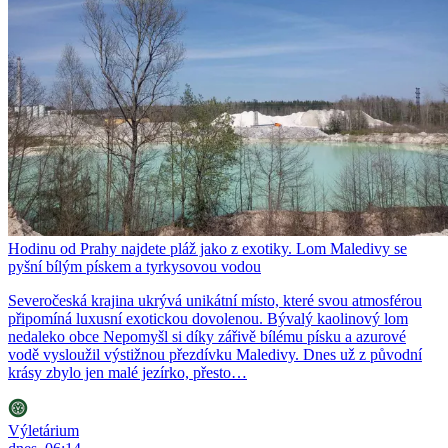
Hodinu od Prahy najdete pláž jako z exotiky. Lom Maledivy se
pyšní bílým pískem a tyrkysovou vodou
Severočeská krajina ukrývá unikátní místo, které svou atmosférou
připomíná luxusní exotickou dovolenou. Bývalý kaolinový lom
nedaleko obce Nepomyšl si díky zářivě bílému písku a azurové
vodě vysloužil výstižnou přezdívku Maledivy. Dnes už z původní
krásy zbylo jen malé jezírko, přesto…
Výletárium