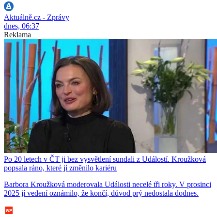
Aktuálně.cz - Zprávy
dnes, 06:37
Reklama
Po 20 letech v ČT ji bez vysvětlení sundali z Událostí. Kroužková
popsala ráno, které jí změnilo kariéru
Barbora Kroužková moderovala Události necelé tři roky. V prosinci
2025 jí vedení oznámilo, že končí, důvod prý nedostala dodnes.