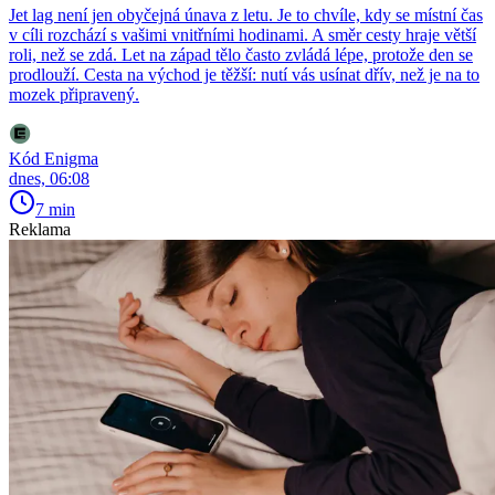
Jet lag není jen obyčejná únava z letu. Je to chvíle, kdy se místní čas
v cíli rozchází s vašimi vnitřními hodinami. A směr cesty hraje větší
roli, než se zdá. Let na západ tělo často zvládá lépe, protože den se
prodlouží. Cesta na východ je těžší: nutí vás usínat dřív, než je na to
mozek připravený.
Kód Enigma
dnes, 06:08
7 min
Reklama