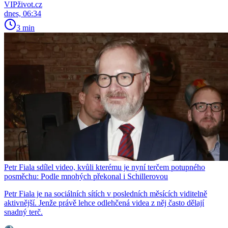
VIPživot.cz
dnes, 06:34
3 min
Petr Fiala sdílel video, kvůli kterému je nyní terčem potupného
posměchu: Podle mnohých překonal i Schillerovou
Petr Fiala je na sociálních sítích v posledních měsících viditelně
aktivnější. Jenže právě lehce odlehčená videa z něj často dělají
snadný terč.