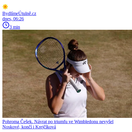
BydlímeÚtulně.cz
dnes, 06:26
3 min
Pohroma Češek. Návrat po triumfu ve Wimbledonu nevyšel
Noskové, končí i Krejčíková