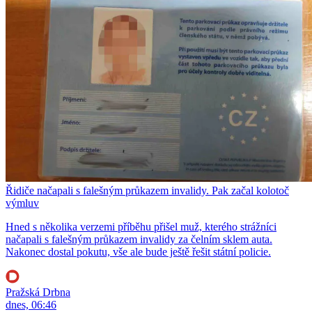
Řidiče načapali s falešným průkazem invalidy. Pak začal kolotoč
výmluv
Hned s několika verzemi příběhu přišel muž, kterého strážníci
načapali s falešným průkazem invalidy za čelním sklem auta.
Nakonec dostal pokutu, vše ale bude ještě řešit státní policie.
Pražská Drbna
dnes, 06:46