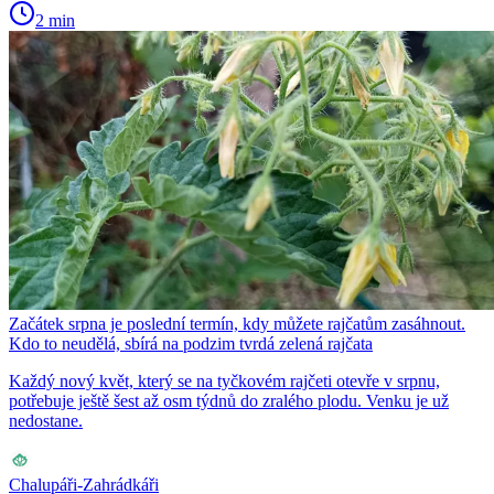
2 min
Začátek srpna je poslední termín, kdy můžete rajčatům zasáhnout.
Kdo to neudělá, sbírá na podzim tvrdá zelená rajčata
Každý nový květ, který se na tyčkovém rajčeti otevře v srpnu,
potřebuje ještě šest až osm týdnů do zralého plodu. Venku je už
nedostane.
Chalupáři-Zahrádkáři