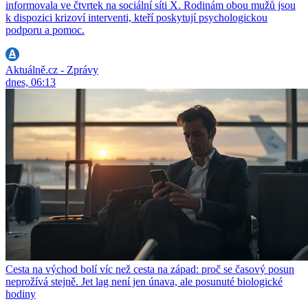
informovala ve čtvrtek na sociální síti X. Rodinám obou mužů jsou
k dispozici krizoví interventi, kteří poskytují psychologickou
podporu a pomoc.
Aktuálně.cz - Zprávy
dnes, 06:13
Cesta na východ bolí víc než cesta na západ: proč se časový posun
neprožívá stejně. Jet lag není jen únava, ale posunuté biologické
hodiny