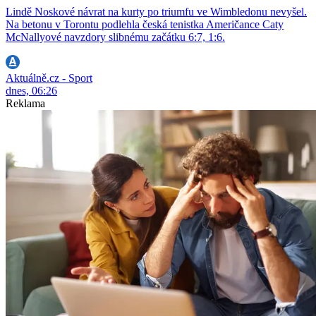
Lindě Noskové návrat na kurty po triumfu ve Wimbledonu nevyšel.
Na betonu v Torontu podlehla česká tenistka Američance Caty
McNallyové navzdory slibnému začátku 6:7, 1:6.
Aktuálně.cz - Sport
dnes, 06:26
Reklama