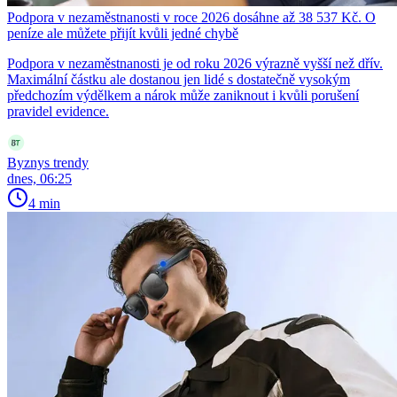
Podpora v nezaměstnanosti v roce 2026 dosáhne až 38 537 Kč. O
peníze ale můžete přijít kvůli jedné chybě
Podpora v nezaměstnanosti je od roku 2026 výrazně vyšší než dřív.
Maximální částku ale dostanou jen lidé s dostatečně vysokým
předchozím výdělkem a nárok může zaniknout i kvůli porušení
pravidel evidence.
Byznys trendy
dnes, 06:25
4 min