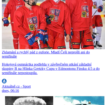
Zklamání a rychlý pád z euforie. Mladí Češi neprošli ani do
semifinále
Hokejová osmnáctka podlehla v závěrečném utkání základní
skupiny B na Hlinka Gretzky Cupu v Edmontonu Finsku 4:5 a do
semifinále nepostoupila.
Aktuálně.cz - Sport
dnes, 06:16