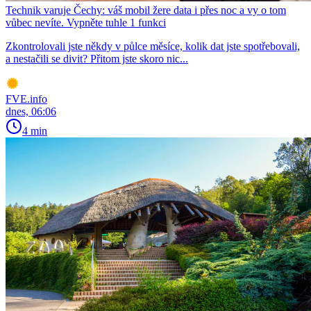
Technik varuje Čechy: váš mobil žere data i přes noc a vy o tom
vůbec nevíte. Vypněte tuhle 1 funkci
Zkontrolovali jste někdy v půlce měsíce, kolik dat jste spotřebovali,
a nestačili se divit? Přitom jste skoro nic...
FVE.info
dnes, 06:06
4 min