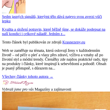
Sedm jasných signálů, kterými tělo dává najevo svou averzi vůči
lepku
Kvalita a složení potravin, které běžně jíme, se dokáže podepsat na
naší kondici i celkové náladě. Jedním z...
Tento článek byl publikován ze zdrojů
Krasnezeny.eu
Web se zaměřuje na témata, která oslovují ženy v každodenním
životě – od péče o pleť a vlasy přes zdraví, výživu a vztahy až po
životní styl a módní trendy. Čtenářky zde najdou praktické rady, tipy
na produkty i články, které inspirují k sebevědomí a pohodě. Obsah
je psaný přístupně, s důrazem na...
Všechny články tohoto autora →
Vybrali jsme pro vás
Magazíny a zajímavosti