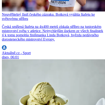
Neuvěřitelný finiš českého zázraku. Botková vytáhla štafetu ke
světovému stříbru
Česká smíšená štafeta na 4x400 metrů získala stříbro na juniorském
mistrovství světa v atletice. Nejrychlejším úsekem ze všech finalistek
jí k tomu pomohla finišmanka Linda Botková, hvězda nedávného
dorosteneckého mistrovství Evropy.
Aktuálně.cz - Sport
dnes, 06:01