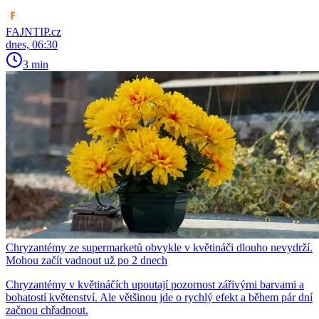
FAJNTIP.cz
dnes, 06:30
3 min
Chryzantémy ze supermarketů obvykle v květináči dlouho nevydrží.
Mohou začít vadnout už po 2 dnech
Chryzantémy v květináčích upoutají pozornost zářivými barvami a
bohatostí květenství. Ale většinou jde o rychlý efekt a během pár dní
začnou chřadnout.