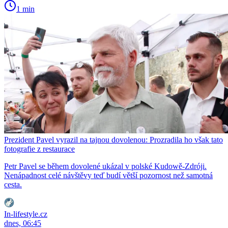
1 min
Prezident Pavel vyrazil na tajnou dovolenou: Prozradila ho však tato
fotografie z restaurace
Petr Pavel se během dovolené ukázal v polské Kudowě-Zdróji.
Nenápadnost celé návštěvy teď budí větší pozornost než samotná
cesta.
In-lifestyle.cz
dnes, 06:45