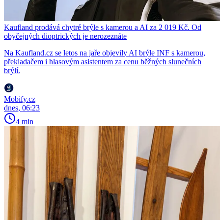
Kaufland prodává chytré brýle s kamerou a AI za 2 019 Kč. Od
obyčejných dioptrických je nerozeznáte
Na Kaufland.cz se letos na jaře objevily AI brýle INF s kamerou,
překladačem i hlasovým asistentem za cenu běžných slunečních
brýlí.
Mobify.cz
dnes, 06:23
4 min