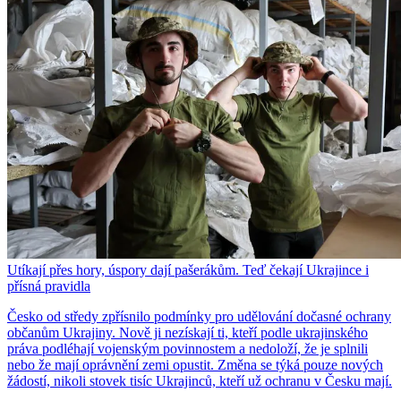
Utíkají přes hory, úspory dají pašerákům. Teď čekají Ukrajince i
přísná pravidla
Česko od středy zpřísnilo podmínky pro udělování dočasné ochrany
občanům Ukrajiny. Nově ji nezískají ti, kteří podle ukrajinského
práva podléhají vojenským povinnostem a nedoloží, že je splnili
nebo že mají oprávnění zemi opustit. Změna se týká pouze nových
žádostí, nikoli stovek tisíc Ukrajinců, kteří už ochranu v Česku mají.