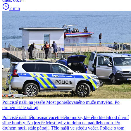
dnes, 06:14
2 min
Policisté našli na jezeře Most pohřešovaného muže mrtvého. Po
druhém stále pátrají
Policisté našli tělo osmadvacetiletého muže, kterého hledali od úterní
silné bouřky. Na jezeře Most byl v tu dobu na paddleboardu. Po
druhém muži stále pátrají. Tělo našli ve středu večer. Policie o tom