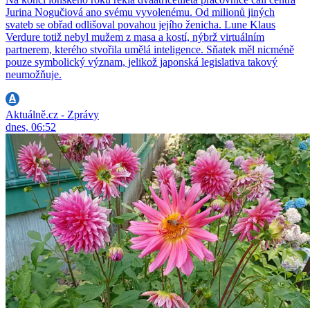
Jurina Nogučiová ano svému vyvolenému. Od milionů jiných
svateb se obřad odlišoval povahou jejího ženicha. Lune Klaus
Verdure totiž nebyl mužem z masa a kostí, nýbrž virtuálním
partnerem, kterého stvořila umělá inteligence. Sňatek měl nicméně
pouze symbolický význam, jelikož japonská legislativa takový
neumožňuje.
Aktuálně.cz - Zprávy
dnes, 06:52