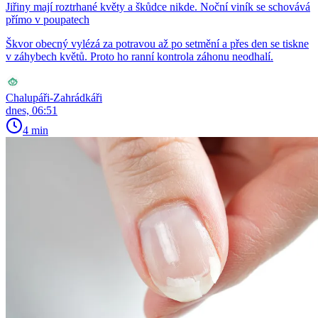
Jiřiny mají roztrhané květy a škůdce nikde. Noční viník se schovává
přímo v poupatech
Škvor obecný vylézá za potravou až po setmění a přes den se tiskne
v záhybech květů. Proto ho ranní kontrola záhonu neodhalí.
Chalupáři-Zahrádkáři
dnes, 06:51
4 min