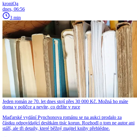
kroniQa
dnes, 06:56
3 min
Jeden román ze 70. let dnes stojí přes 30 000 Kč. Možná ho máte
doma v poličce a nevíte, co držíte v ruce
Maďarské vydání Pynchonova románu se na aukci prodalo za
částku odpovídající desítkám tisíc korun. Rozhodl o tom ne autor ani
stáří, ale tři detaily, které běžný majitel knihy přehlédne.