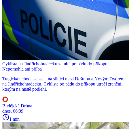
Cyklista na Jindřichohradecku zemřel po pádu do příkopu.
Nepomohla ani přilba
Tragická nehoda se stala na silnici mezi Deštnou a Novým Dvorem
na Jindřichohradecku. Cyklista po pádu do příkopu utrpěl zranění,
kterým na místě podlehl.
Budějcká Drbna
dnes, 06:39
1 min