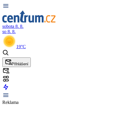
sobota 8. 8.
so 8. 8.
19°C
Přihlášení
Reklama