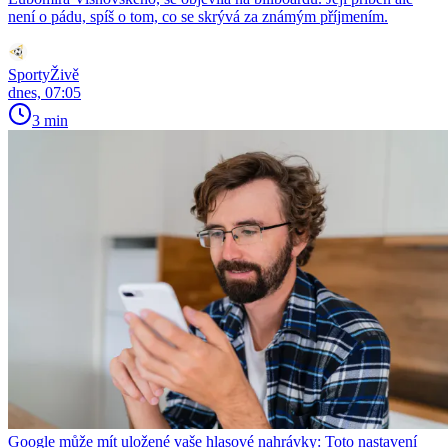
není o pádu, spíš o tom, co se skrývá za známým příjmením.
SportyŽivě
dnes, 07:05
3 min
Google může mít uložené vaše hlasové nahrávky: Toto nastavení