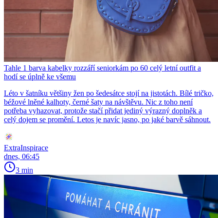
Tahle 1 barva kabelky rozzáří seniorkám po 60 celý letní outfit a
hodí se úplně ke všemu
Léto v šatníku většiny žen po šedesátce stojí na jistotách. Bílé tričko,
béžové lněné kalhoty, černé šaty na návštěvu. Nic z toho není
potřeba vyhazovat, protože stačí přidat jediný výrazný doplněk a
celý dojem se promění. Letos je navíc jasno, po jaké barvě sáhnout.
ExtraInspirace
dnes, 06:45
3 min