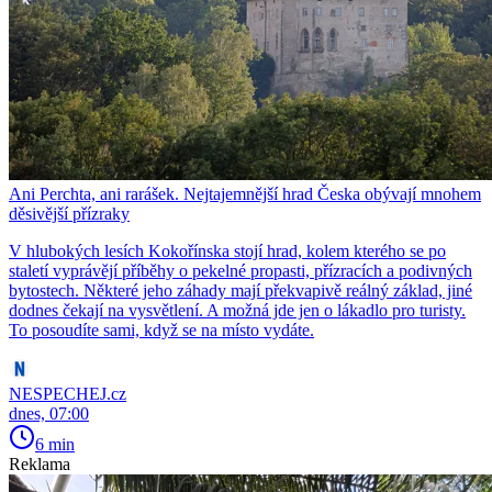
Ani Perchta, ani rarášek. Nejtajemnější hrad Česka obývají mnohem
děsivější přízraky
V hlubokých lesích Kokořínska stojí hrad, kolem kterého se po
staletí vyprávějí příběhy o pekelné propasti, přízracích a podivných
bytostech. Některé jeho záhady mají překvapivě reálný základ, jiné
dodnes čekají na vysvětlení. A možná jde jen o lákadlo pro turisty.
To posoudíte sami, když se na místo vydáte.
NESPECHEJ.cz
dnes, 07:00
6 min
Reklama