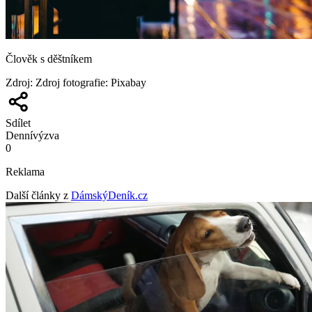
Člověk s děštníkem
Zdroj
:
Zdroj fotografie: Pixabay
Sdílet
Denní
výzva
0
Reklama
Další články z
DámskýDeník.cz