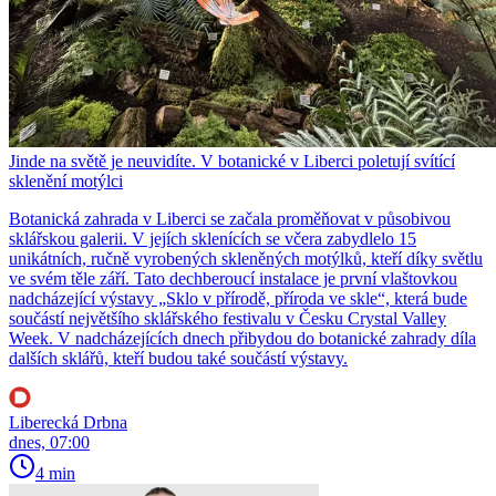
Jinde na světě je neuvidíte. V botanické v Liberci poletují svítící
sklenění motýlci
Botanická zahrada v Liberci se začala proměňovat v působivou
sklářskou galerii. V jejích sklenících se včera zabydlelo 15
unikátních, ručně vyrobených skleněných motýlků, kteří díky světlu
ve svém těle září. Tato dechberoucí instalace je první vlaštovkou
nadcházející výstavy „Sklo v přírodě, příroda ve skle“, která bude
součástí největšího sklářského festivalu v Česku Crystal Valley
Week. V nadcházejících dnech přibydou do botanické zahrady díla
dalších sklářů, kteří budou také součástí výstavy.
Liberecká Drbna
dnes, 07:00
4 min