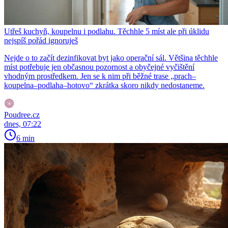
Utřeš kuchyň, koupelnu i podlahu. Těchhle 5 míst ale při úklidu
nejspíš pořád ignoruješ
Nejde o to začít dezinfikovat byt jako operační sál. Většina těchhle
míst potřebuje jen občasnou pozornost a obyčejné vyčištění
vhodným prostředkem. Jen se k nim při běžné trase „prach–
koupelna–podlaha–hotovo“ zkrátka skoro nikdy nedostaneme.
Poudree.cz
dnes, 07:22
6 min