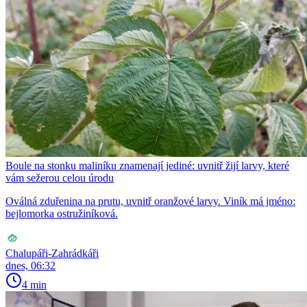
Boule na stonku maliníku znamenají jediné: uvnitř žijí larvy, které
vám sežerou celou úrodu
Oválná zduřenina na prutu, uvnitř oranžové larvy. Viník má jméno:
bejlomorka ostružiníková.
Chalupáři-Zahrádkáři
dnes, 06:32
4 min