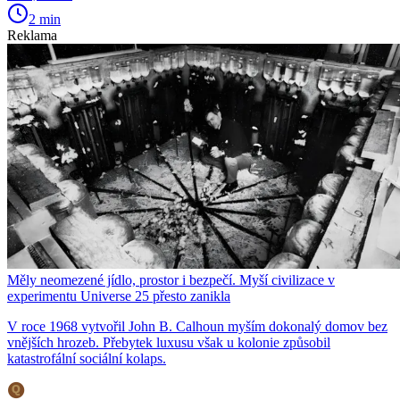
2 min
Reklama
Měly neomezené jídlo, prostor i bezpečí. Myší civilizace v
experimentu Universe 25 přesto zanikla
V roce 1968 vytvořil John B. Calhoun myším dokonalý domov bez
vnějších hrozeb. Přebytek luxusu však u kolonie způsobil
katastrofální sociální kolaps.