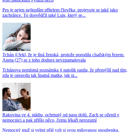
Pes je nejen nejlepším přítelem člověka, projevuje se také jako
zachránce. To dosvědčil také Luis, který se...
Tchán jí řekl, že je líná ženská, protože porodila císařským řezem.
Aneta (27) se z toho dodnes nevzpamatovala
Tchánova nemístná poznámka ji natolik ranila, že přemýšlí nad tím,
zda je opravdu tak špatná matka, jak si...
Rakovina ve 4. stádiu, ochrnutý od pasu dolů. Zach se oženil v
nemocnici a pak přišlo něco, čemu lékaři nerozumí
Nemocný muž si velmi přál vzít si svou milovanou snoubenku.