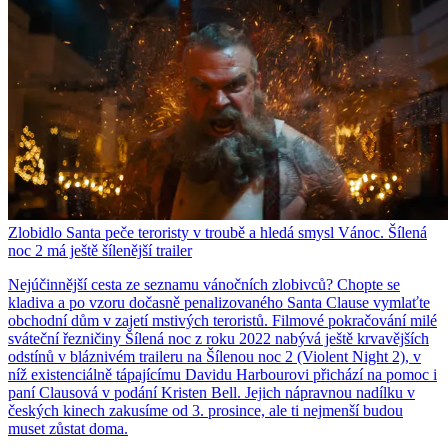
Zlobidlo Santa peče teroristy v troubě a hledá smysl Vánoc. Šílená
noc 2 má ještě šílenější trailer
Nejúčinnější cesta ze seznamu vánočních zlobivců? Chopte se
kladiva a po vzoru dočasně penalizovaného Santa Clause vymlaťte
obchodní dům v zajetí mstivých teroristů. Filmové pokračování milé
sváteční řezničiny Šílená noc z roku 2022 nabývá ještě krvavějších
odstínů v bláznivém traileru na Šílenou noc 2 (Violent Night 2), v
níž existenciálně tápajícímu Davidu Harbourovi přichází na pomoc i
paní Clausová v podání Kristen Bell. Jejich nápravnou nadílku v
českých kinech zakusíme od 3. prosince, ale ti nejmenší budou
muset zůstat doma.