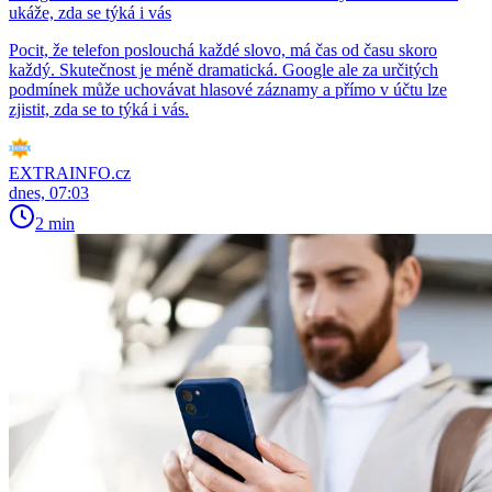
ukáže, zda se týká i vás
Pocit, že telefon poslouchá každé slovo, má čas od času skoro
každý. Skutečnost je méně dramatická. Google ale za určitých
podmínek může uchovávat hlasové záznamy a přímo v účtu lze
zjistit, zda se to týká i vás.
EXTRAINFO.cz
dnes, 07:03
2 min