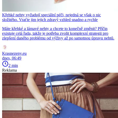
Křehké nehty vyžadují speciální péči, nejedná se však o nic
složitého. Vraťte jim jejich zdravý vzhled snadno a rychle
Máte křehké a lámavé nehty a chcete to konečně změnit? Příčin
existuje celá řada, takže je potřeba zvolit komplexní strategii pro
zlepšení daného problému od výživy až po samotnou úpravu nehtů.
Krasnezeny.eu
dnes, 06:49
2 min
Reklama