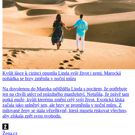
Kvůli lásce k cizinci opustila Linda svůj život i zemi. Marocká
pohádka se brzy změnila v noční můru
Na dovolenou do Maroka odjížděla Linda s pocitem, že potřebuje
jen na chvíli utéct od prázdného manželství. Netušila, že právě tam
potká muže, kvůli kterému změní celý svůj život. Exotická láska
začala jako splněný sen, ale brzy se proměnila v noční můru. Z
milované ženy se stala vězeňkyně, která musela riskovat všechno,
aby získala zpět svou svobodu.
Žena.cz