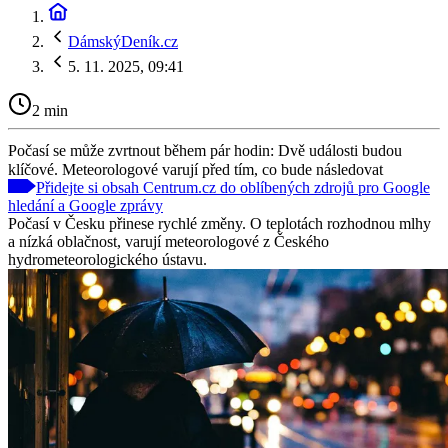
DámskýDeník.cz
5. 11. 2025, 09:41
2 min
Počasí se může zvrtnout během pár hodin: Dvě události budou
klíčové. Meteorologové varují před tím, co bude následovat
Přidejte si obsah Centrum.cz do oblíbených zdrojů pro Google
hledání a Google zprávy
Počasí v Česku přinese rychlé změny. O teplotách rozhodnou mlhy
a nízká oblačnost, varují meteorologové z Českého
hydrometeorologického ústavu.