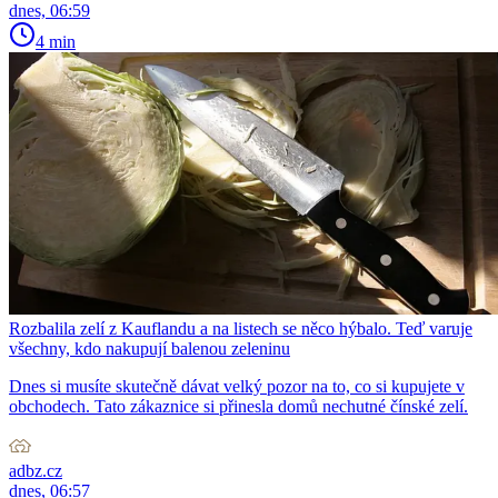
dnes, 06:59
4 min
Rozbalila zelí z Kauflandu a na listech se něco hýbalo. Teď varuje
všechny, kdo nakupují balenou zeleninu
Dnes si musíte skutečně dávat velký pozor na to, co si kupujete v
obchodech. Tato zákaznice si přinesla domů nechutné čínské zelí.
adbz.cz
dnes, 06:57