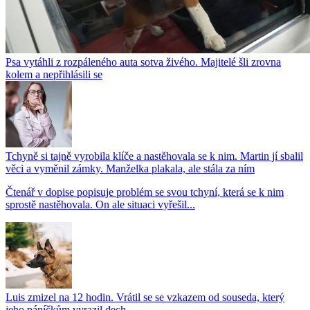
Psa vytáhli z rozpáleného auta sotva živého. Majitelé šli zrovna
kolem a nepřihlásili se
Tchyně si tajně vyrobila klíče a nastěhovala se k nim. Martin jí sbalil
věci a vyměnil zámky. Manželka plakala, ale stála za ním
Čtenář v dopise popisuje problém se svou tchyní, která se k nim
sprostě nastěhovala. On ale situaci vyřešil...
Luis zmizel na 12 hodin. Vrátil se se vzkazem od souseda, který
jeho páníčkům vyrazil dech