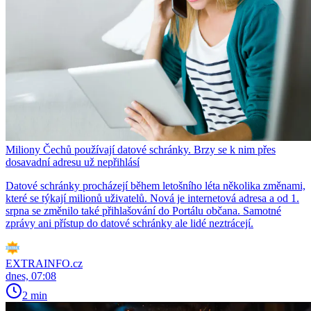
Miliony Čechů používají datové schránky. Brzy se k nim přes
dosavadní adresu už nepřihlásí
Datové schránky procházejí během letošního léta několika změnami,
které se týkají milionů uživatelů. Nová je internetová adresa a od 1.
srpna se změnilo také přihlašování do Portálu občana. Samotné
zprávy ani přístup do datové schránky ale lidé neztrácejí.
EXTRAINFO.cz
dnes, 07:08
2 min