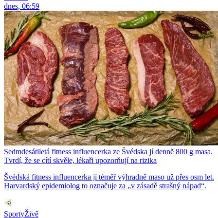
dnes, 06:59
Sedmdesátiletá fitness influencerka ze Švédska jí denně 800 g masa.
Tvrdí, že se cítí skvěle, lékaři upozorňují na rizika
Švédská fitness influencerka jí téměř výhradně maso už přes osm let.
Harvardský epidemiolog to označuje za „v zásadě strašný nápad“.
SportyŽivě