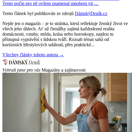
Tento počin pro ně ovšem znamenal mnohem víc,...
Tento článek byl publikován ze zdrojů
DámskýDeník.cz
Nejde jen o magazín – je to stránka, která reflektuje ženský život ve
všech jeho úhlech. Ať už čtenářky zajímá každodenní realita
domácnosti, vztahy, móda, krása nebo horoskopy, najdou tu
přístupná vyprávění s lidskou tváří. Rozsah témat sahá od
kuriózních lifestylových událostí, přes praktické...
Všechny články tohoto autora →
Vybrali jsme pro vás
Magazíny a zajímavosti