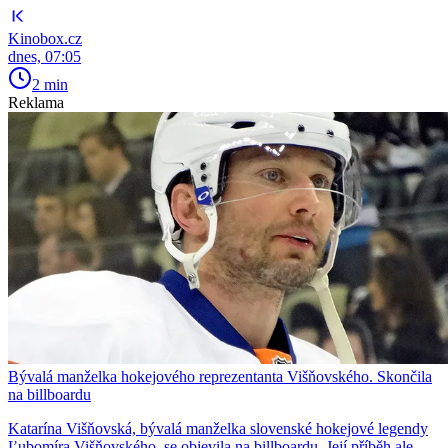
Kinobox.cz
dnes, 07:05
2 min
Reklama
Bývalá manželka hokejového reprezentanta Višňovského. Skončila
na billboardu
Katarína Višňovská, bývalá manželka slovenské hokejové legendy
Ľubomíra Višňovského, se objevila na billboardu. Její příběh ale