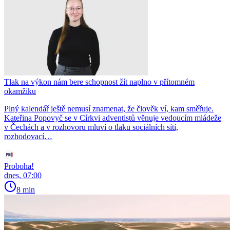
Tlak na výkon nám bere schopnost žít naplno v přítomném
okamžiku
Plný kalendář ještě nemusí znamenat, že člověk ví, kam směřuje.
Kateřina Popovyč se v Církvi adventistů věnuje vedoucím mládeže
v Čechách a v rozhovoru mluví o tlaku sociálních sítí,
rozhodovací…
Proboha!
dnes, 07:00
8 min