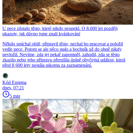
U pece zůstalo těsto, které nikdo neupekl. O 8.600 let později
ukazuje, jak dávno jsme znali kváskování
Někdo smíchal obilí, připravil těsto, nechal ho pracovat a položil
vedle pece. Potom se ale něco stalo a bochník už do ohně nikdy
nevložil. Nevíme, zda jej pekař zapomněl, zahodil, zda se těsto
zkazilo nebo jeho přípravu přerušila úplně obyčejná událost, která
před 8 600 lety nestála nikomu za zaznamenání.
Kód Enigma
dnes, 07:21
5 min