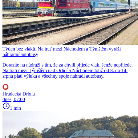
Týden bez vlaků. Na trať mezi Náchodem a Týništěm vyráží
náhradní autobusy
Dorazíte na nádraží s tím, že za chvíli přijede vlak. Jenže nepřijede.
Na trati mezi Týništěm nad Orlicí a Náchodem totiž od 8. do 14.
srpna platí výluka a všechny spoje nahradí autobusy.
Hradecká Drbna
dnes, 07:00
1 min