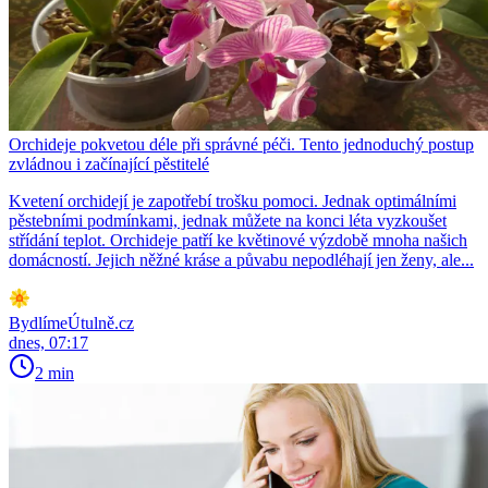
Orchideje pokvetou déle při správné péči. Tento jednoduchý postup
zvládnou i začínající pěstitelé
Kvetení orchidejí je zapotřebí trošku pomoci. Jednak optimálními
pěstebními podmínkami, jednak můžete na konci léta vyzkoušet
střídání teplot. Orchideje patří ke květinové výzdobě mnoha našich
domácností. Jejich něžné kráse a půvabu nepodléhají jen ženy, ale...
BydlímeÚtulně.cz
dnes, 07:17
2 min