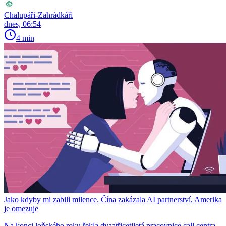
Chalupáři-Zahrádkáři
dnes, 06:54
4 min
Jako kdyby mi zabili milence. Čína zakázala AI partnerství, Amerika
je omezuje
Na konci loňského roku řekla dvaatřicetiletá pracovnice call centra