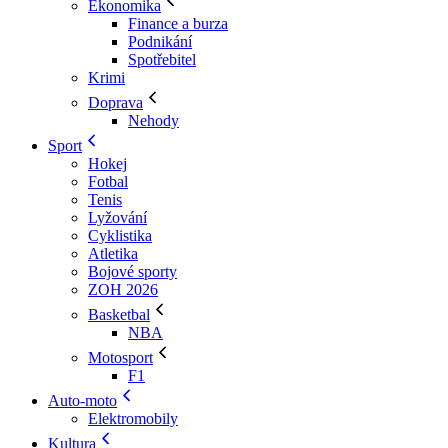
Ekonomika
Finance a burza
Podnikání
Spotřebitel
Krimi
Doprava
Nehody
Sport
Hokej
Fotbal
Tenis
Lyžování
Cyklistika
Atletika
Bojové sporty
ZOH 2026
Basketbal
NBA
Motosport
F1
Auto-moto
Elektromobily
Kultura