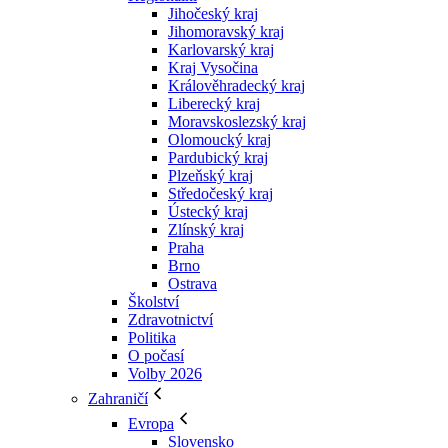
Jihočeský kraj
Jihomoravský kraj
Karlovarský kraj
Kraj Vysočina
Králověhradecký kraj
Liberecký kraj
Moravskoslezský kraj
Olomoucký kraj
Pardubický kraj
Plzeňský kraj
Středočeský kraj
Ústecký kraj
Zlínský kraj
Praha
Brno
Ostrava
Školství
Zdravotnictví
Politika
O počasí
Volby 2026
Zahraničí
Evropa
Slovensko