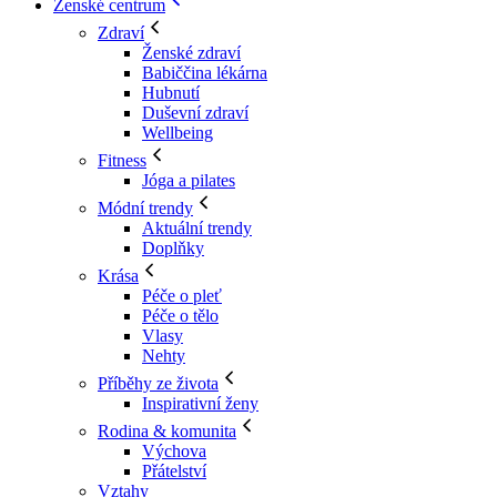
Ženské centrum
Zdraví
Ženské zdraví
Babiččina lékárna
Hubnutí
Duševní zdraví
Wellbeing
Fitness
Jóga a pilates
Módní trendy
Aktuální trendy
Doplňky
Krása
Péče o pleť
Péče o tělo
Vlasy
Nehty
Příběhy ze života
Inspirativní ženy
Rodina & komunita
Výchova
Přátelství
Vztahy