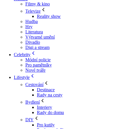
Filmy & kino
Televize
Reality show
Hudba
Hry
Literatura
Výtvarné umění
Divadlo
Digi a stream
Celebrity
Módní policie
Pro pamětníky
Nové tváře
Lifestyle
Cestování
Destinace
Rady na cesty
Bydlení
Interiery
Rady do domu
DIY
Pro kutily