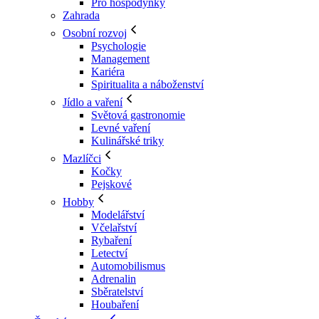
Pro hospodyňky
Zahrada
Osobní rozvoj
Psychologie
Management
Kariéra
Spiritualita a náboženství
Jídlo a vaření
Světová gastronomie
Levné vaření
Kulinářské triky
Mazlíčci
Kočky
Pejskové
Hobby
Modelářství
Včelařství
Rybaření
Letectví
Automobilismus
Adrenalin
Sběratelství
Houbaření