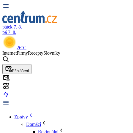
pátek 7. 8.
pá 7. 8.
26°C
Internet
Firmy
Recepty
Slovníky
Přihlášení
Zprávy
Domácí
Regionální