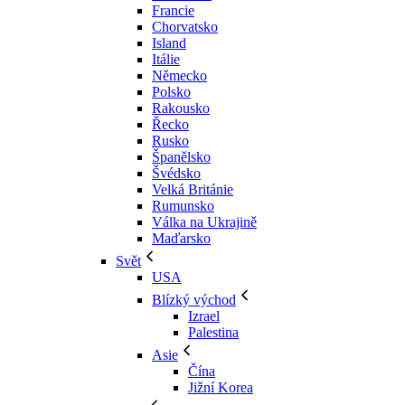
Francie
Chorvatsko
Island
Itálie
Německo
Polsko
Rakousko
Řecko
Rusko
Španělsko
Švédsko
Velká Británie
Rumunsko
Válka na Ukrajině
Maďarsko
Svět
USA
Blízký východ
Izrael
Palestina
Asie
Čína
Jižní Korea