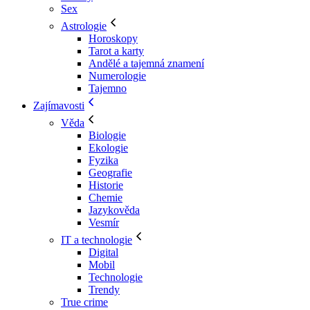
Sex
Astrologie
Horoskopy
Tarot a karty
Andělé a tajemná znamení
Numerologie
Tajemno
Zajímavosti
Věda
Biologie
Ekologie
Fyzika
Geografie
Historie
Chemie
Jazykověda
Vesmír
IT a technologie
Digital
Mobil
Technologie
Trendy
True crime