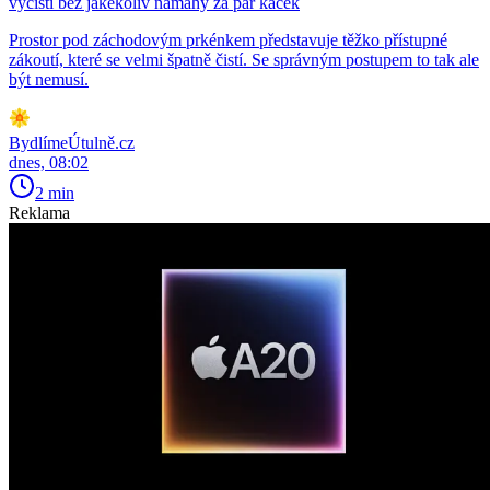
vyčistí bez jakékoliv námahy za pár kaček
Prostor pod záchodovým prkénkem představuje těžko přístupné
zákoutí, které se velmi špatně čistí. Se správným postupem to tak ale
být nemusí.
BydlímeÚtulně.cz
dnes, 08:02
2 min
Reklama