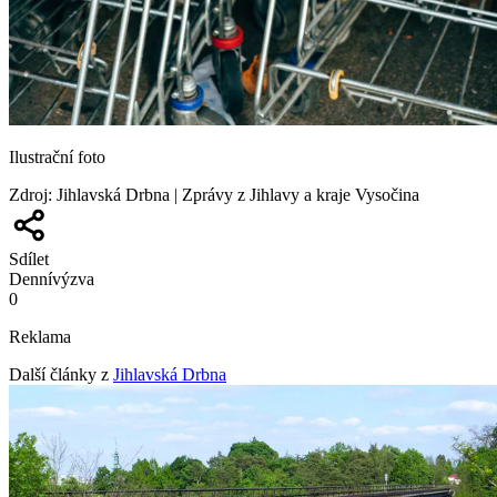
Ilustrační foto
Zdroj
:
Jihlavská Drbna | Zprávy z Jihlavy a kraje Vysočina
Sdílet
Denní
výzva
0
Reklama
Další články z
Jihlavská Drbna