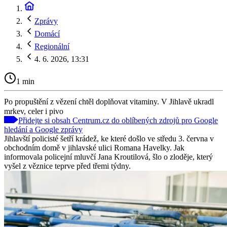
Zprávy
Domácí
Regionální
4. 6. 2026, 13:31
1 min
Po propuštění z vězení chtěl doplňovat vitaminy. V Jihlavě ukradl
mrkev, celer i pivo
Přidejte si obsah Centrum.cz do oblíbených zdrojů pro Google
hledání a Google zprávy
Jihlavští policisté šetří krádež, ke které došlo ve středu 3. června v
obchodním domě v jihlavské ulici Romana Havelky. Jak
informovala policejní mluvčí Jana Kroutilová, šlo o zloděje, který
vyšel z věznice teprve před třemi týdny.