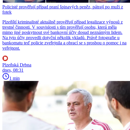
Policisté prověřují případ praní špinavých peněz, pátrají po muži z
fotek
Plzeňští kriminalisté aktuálně prověřují případ legalizace výnosů z
trestné činnosti. V souvislosti s tím prověřují osobu, která měla
mimo jiné poskytnout své bankovní účty dosud neznámým lidem.
Na tyto účty provedli dotyční několik vkladů. Právě fotografie u
bankomatu teď policie zveřejnila a obrací se s prosbou o pomoc i na
veřejnost.
Plzeňská Drbna
dnes, 08:31
1 min