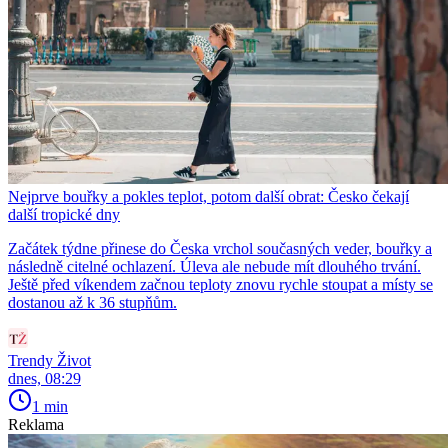
Nejprve bouřky a pokles teplot, potom další obrat: Česko čekají
další tropické dny
Začátek týdne přinese do Česka vrchol současných veder, bouřky a
následně citelné ochlazení. Úleva ale nebude mít dlouhého trvání.
Ještě před víkendem začnou teploty znovu rychle stoupat a místy se
dostanou až k 36 stupňům.
Trendy Život
dnes, 08:29
1 min
Reklama