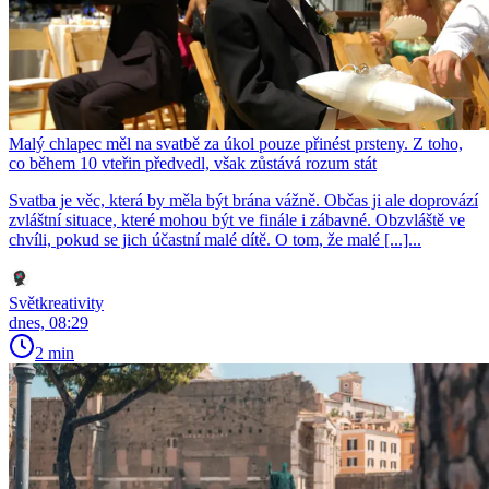
Malý chlapec měl na svatbě za úkol pouze přinést prsteny. Z toho,
co během 10 vteřin předvedl, však zůstává rozum stát
Svatba je věc, která by měla být brána vážně. Občas ji ale doprovází
zvláštní situace, které mohou být ve finále i zábavné. Obzvláště ve
chvíli, pokud se jich účastní malé dítě. O tom, že malé [...]...
Světkreativity
dnes, 08:29
2 min