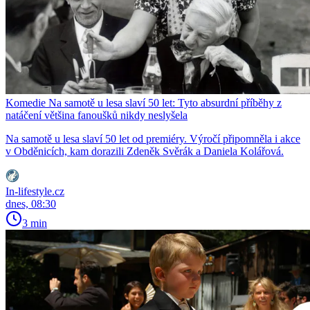
Komedie Na samotě u lesa slaví 50 let: Tyto absurdní příběhy z
natáčení většina fanoušků nikdy neslyšela
Na samotě u lesa slaví 50 let od premiéry. Výročí připomněla i akce
v Obděnicích, kam dorazili Zdeněk Svěrák a Daniela Kolářová.
In-lifestyle.cz
dnes, 08:30
3 min