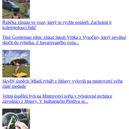
Řidička zůstala ve voze, který se rychle potápěl. Zachránil ji
kolemjedoucí řidič
Titul Gentleman silnic získal Jakub Vrbka z Vysočiny, který neváhal
skočit do rybníka. Z havarovaného vozu...
Skvělý úspěch: Mladí rybáři z Jihlavy vylovili na mistrovství světa
zlaté medaile
Velmi úspěšní byli na Mistrovství světa v rybolovné technice
závodníci z Jihlavy. V bulharském Plodivu se...