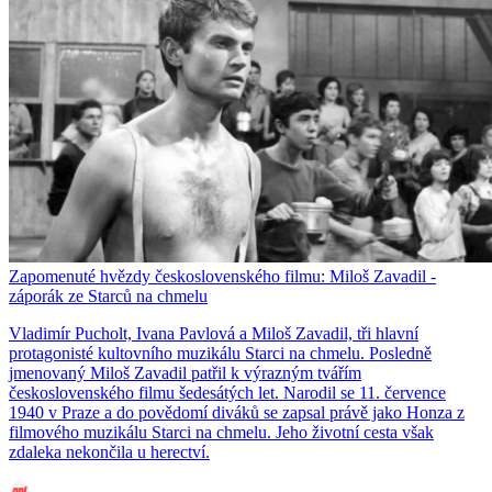
Zapomenuté hvězdy československého filmu: Miloš Zavadil -
záporák ze Starců na chmelu
Vladimír Pucholt, Ivana Pavlová a Miloš Zavadil, tři hlavní
protagonisté kultovního muzikálu Starci na chmelu. Posledně
jmenovaný Miloš Zavadil patřil k výrazným tvářím
československého filmu šedesátých let. Narodil se 11. července
1940 v Praze a do povědomí diváků se zapsal právě jako Honza z
filmového muzikálu Starci na chmelu. Jeho životní cesta však
zdaleka nekončila u herectví.