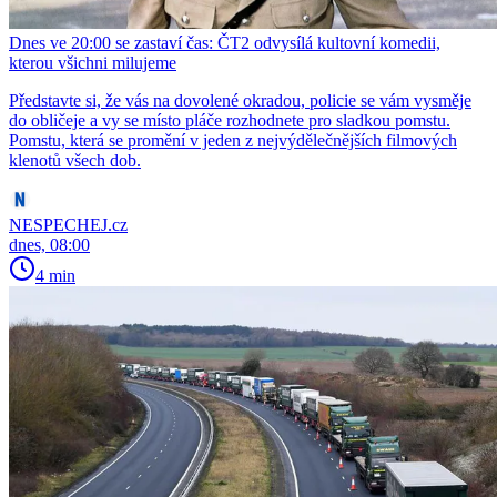
Dnes ve 20:00 se zastaví čas: ČT2 odvysílá kultovní komedii,
kterou všichni milujeme
Představte si, že vás na dovolené okradou, policie se vám vysměje
do obličeje a vy se místo pláče rozhodnete pro sladkou pomstu.
Pomstu, která se promění v jeden z nejvýdělečnějších filmových
klenotů všech dob.
NESPECHEJ.cz
dnes, 08:00
4 min