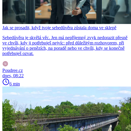
Jak se prosadit, když tvoje sebedůvěra zůstala doma ve sklepě
Sebedůvěra je skvělá věc. Jen má nepříjemný zvyk nedorazit přesně
ve chvíli, kdy ji potřebuješ nejvíc: před důležitým rozhovorem, při
vyjednávání o penězích, na poradě nebo ve chvíli, kdy se konečně
potřebuješ ozvat.
Poudree.cz
dnes, 08:22
6 min