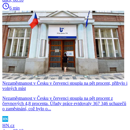
6 min
Nezaměstnanost v Česku v červenci stoupla na pět procent, přibylo i
volných míst
Nezaměstnanost v Česku v červenci stoupla na pět procent z
červnových 4,8 procenta. Úřady práce evidovaly 367 346 uchazečů
o zaměstnání, což bylo o...
HN.cz