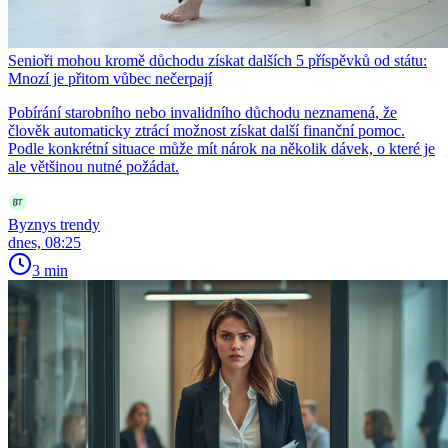
Senioři mohou kromě důchodu získat dalších 5 příspěvků od státu:
Mnozí je přitom vůbec nečerpají
Pobírání starobního nebo invalidního důchodu neznamená, že
člověk automaticky ztrácí možnost získat další finanční pomoc.
Podle konkrétní situace může mít nárok na několik dávek, o které je
ale většinou nutné požádat.
Byznys trendy
dnes, 08:25
3 min