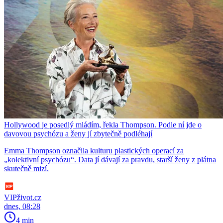
Hollywood je posedlý mládím, řekla Thompson. Podle ní jde o
davovou psychózu a ženy jí zbytečně podléhají
Emma Thompson označila kulturu plastických operací za
„kolektivní psychózu“. Data jí dávají za pravdu, starší ženy z plátna
skutečně mizí.
VIPživot.cz
dnes, 08:28
4 min