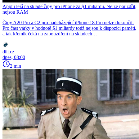
Applu leží na skladě čipy pro iPhone za $1 miliardu. Nelze pouzdřit,
nejsou RAM
Čipy A20 Pro a C2 pro nadcházející iPhone 18 Pro nelze dokončit.
Pro část várky v hodnotě $1 miliardy totiž nejsou k dispozici paměti,
a tak křemík čeká na zapouzdření na skladech…
diit.cz
dnes, 08:00
2 min