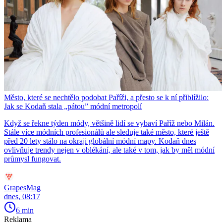
Město, které se nechtělo podobat Paříži, a přesto se k ní přiblížilo:
Jak se Kodaň stala „pátou” módní metropolí
Když se řekne týden módy, většině lidí se vybaví Paříž nebo Milán.
Stále více módních profesionálů ale sleduje také město, které ještě
před 20 lety stálo na okraji globální módní mapy. Kodaň dnes
ovlivňuje trendy nejen v oblékání, ale také v tom, jak by měl módní
průmysl fungovat.
GrapesMag
dnes, 08:17
6 min
Reklama