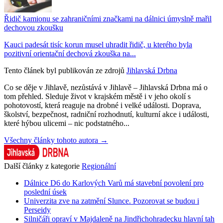
Řidič kamionu se zahraničními značkami na dálnici úmyslně mařil
dechovou zkoušku
Kauci padesát tisíc korun musel uhradit řidič, u kterého byla
pozitivní orientační dechová zkouška na...
Tento článek byl publikován ze zdrojů
Jihlavská Drbna
Co se děje v Jihlavě, nezůstává v Jihlavě – Jihlavská Drbna má o
tom přehled. Sleduje život v krajském městě i v jeho okolí s
pohotovostí, která reaguje na drobné i velké události. Doprava,
školství, bezpečnost, radniční rozhodnutí, kulturní akce i události,
které hýbou ulicemi – nic podstatného...
Všechny články tohoto autora →
Další články z kategorie
Regionální
Dálnice D6 do Karlových Varů má stavební povolení pro
poslední úsek
Univerzita zve na zatmění Slunce. Pozorovat se budou i
Perseidy
Silničáři opraví v Majdaleně na Jindřichohradecku hlavní tah