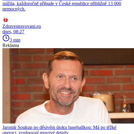
snížila, každoročně přibude v České republice přibližně 13 000
nemocných.
Zdravestravovani.eu
dnes, 08:27
3 min
Reklama
Jaromír Soukup po děsivém útoku baseballkou: Má po těžké
operaci, vyplouvají mrazivé detaily