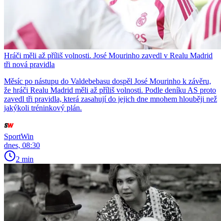
Hráči měli až příliš volnosti. José Mourinho zavedl v Realu Madrid
tři nová pravidla
Měsíc po nástupu do Valdebebasu dospěl José Mourinho k závěru,
že hráči Realu Madrid měli až příliš volnosti. Podle deníku AS proto
zavedl tři pravidla, která zasahují do jejich dne mnohem hlouběji než
jakýkoli tréninkový plán.
SportWin
dnes, 08:30
2 min