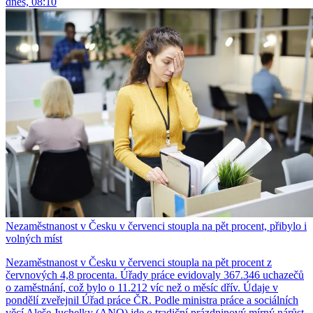
dnes, 08:10
Nezaměstnanost v Česku v červenci stoupla na pět procent, přibylo i
volných míst
Nezaměstnanost v Česku v červenci stoupla na pět procent z
červnových 4,8 procenta. Úřady práce evidovaly 367.346 uchazečů
o zaměstnání, což bylo o 11.212 víc než o měsíc dřív. Údaje v
pondělí zveřejnil Úřad práce ČR. Podle ministra práce a sociálních
věcí Aleše Juchelky (ANO) jde o tradiční prázdninový mírný nárůst.