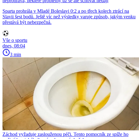
neprohrává, některé problémy už se ale schovat nedají
Sparta prohrála v Mladé Boleslavi 0:2 a po třech kolech ztrácí na
Slavii šest bodů. Ještě víc než výsledky varuje způsob, jakým venku
přestává být nebezpečná.
Vše o sportu
dnes, 08:04
3 min
Záchod vyžaduje zaslouženou péči. Tento pomocník ze spíže ho