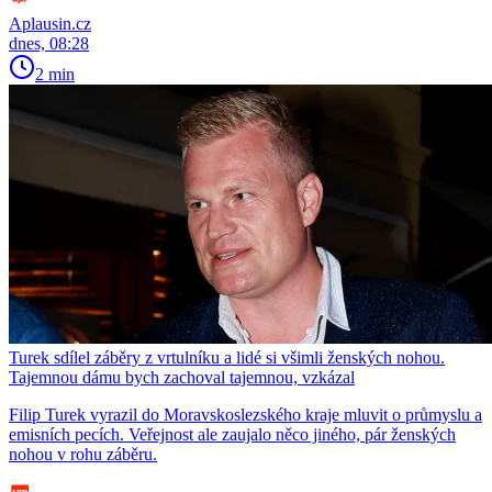
Aplausin.cz
dnes, 08:28
2 min
Turek sdílel záběry z vrtulníku a lidé si všimli ženských nohou.
Tajemnou dámu bych zachoval tajemnou, vzkázal
Filip Turek vyrazil do Moravskoslezského kraje mluvit o průmyslu a
emisních pecích. Veřejnost ale zaujalo něco jiného, pár ženských
nohou v rohu záběru.