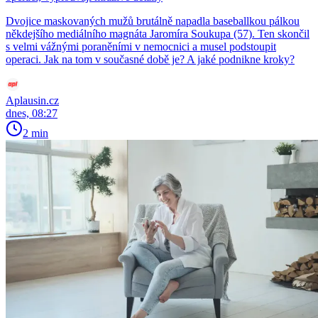
Dvojice maskovaných mužů brutálně napadla baseballkou pálkou
někdejšího mediálního magnáta Jaromíra Soukupa (57). Ten skončil
s velmi vážnými poraněními v nemocnici a musel podstoupit
operaci. Jak na tom v současné době je? A jaké podnikne kroky?
Aplausin.cz
dnes, 08:27
2 min