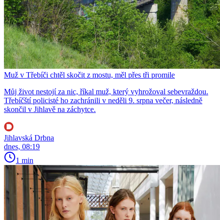
Muž v Třebíči chtěl skočit z mostu, měl přes tři promile
Můj život nestojí za nic, říkal muž, který vyhrožoval sebevraždou.
Třebíčští policisté ho zachránili v neděli 9. srpna večer, následně
skončil v Jihlavě na záchytce.
Jihlavská Drbna
dnes, 08:19
1 min