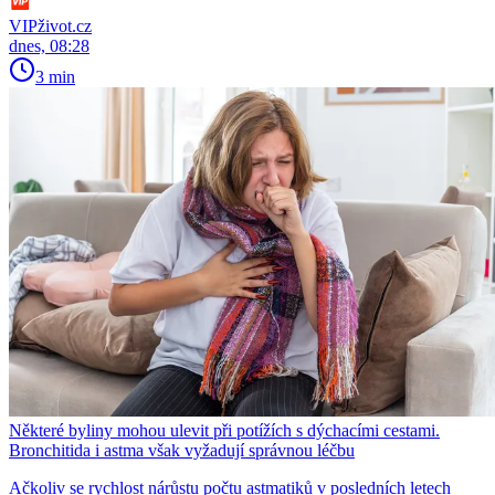
VIPživot.cz
dnes, 08:28
3 min
Některé byliny mohou ulevit při potížích s dýchacími cestami.
Bronchitida i astma však vyžadují správnou léčbu
Ačkoliv se rychlost nárůstu počtu astmatiků v posledních letech