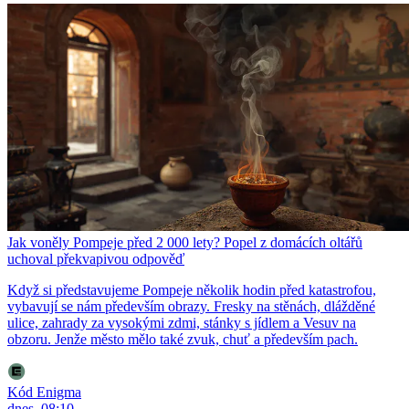
Jak voněly Pompeje před 2 000 lety? Popel z domácích oltářů
uchoval překvapivou odpověď
Když si představujeme Pompeje několik hodin před katastrofou,
vybavují se nám především obrazy. Fresky na stěnách, dlážděné
ulice, zahrady za vysokými zdmi, stánky s jídlem a Vesuv na
obzoru. Jenže město mělo také zvuk, chuť a především pach.
Kód Enigma
dnes, 08:10