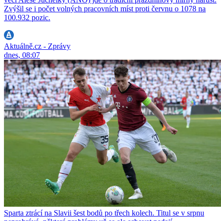
Zvýšil se i počet volných pracovních míst proti červnu o 1078 na
100.932 pozic.
Aktuálně.cz - Zprávy
dnes, 08:07
Sparta ztrácí na Slavii šest bodů po třech kolech. Titul se v srpnu