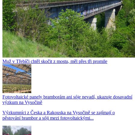
Muž v Třebíči chtěl skočit z mostu, měl přes tři promile
Fotovoltaické panely bramborám ani sóje nevadí, ukazuje dosavadní
výzkum na Vysočině
Výzkumníci z Česka a Rakouska na Vysočině se zajímají o
pěstování brambor a sóji mezi fotovoltaickými...