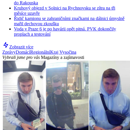
do Rakouska
Kruhový objezd v Solnici na Rychnovsku se zítra na tři
měsíce uzavře
Řidič kamionu se zahraničními značkami na dálnici úmyslně
mařil dechovou zkoušku
Voda v Praze 6 je po havárii opět pitná. PVK dokončily
proplach a testování
Zobrazit více
Zprávy
Domácí
Regionální
Kraj Vysočina
Vybrali jsme pro vás
Magazíny a zajímavosti