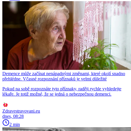
Demence může začínat nenápadnými změnami, které okolí snadno
přehlédne. Včasné rozpoznání příznaků je velmi důležité
Pokud na sobě rozpoznáte tyto příznaky, raději rychle vyhledejte
lékaře. Je totiž možné, že se jedná o nebezpečnou demenci.
Zdravestravovani.eu
dnes, 08:28
2 min