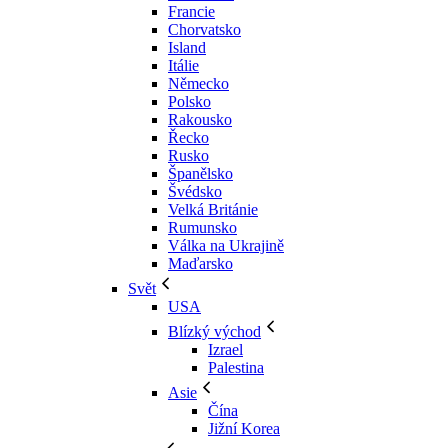
Francie
Chorvatsko
Island
Itálie
Německo
Polsko
Rakousko
Řecko
Rusko
Španělsko
Švédsko
Velká Británie
Rumunsko
Válka na Ukrajině
Maďarsko
Svět
USA
Blízký východ
Izrael
Palestina
Asie
Čína
Jižní Korea