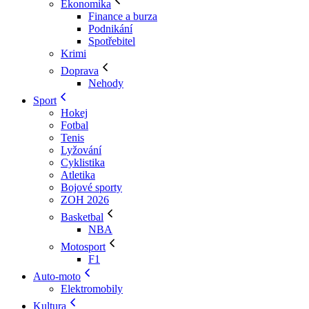
Ekonomika
Finance a burza
Podnikání
Spotřebitel
Krimi
Doprava
Nehody
Sport
Hokej
Fotbal
Tenis
Lyžování
Cyklistika
Atletika
Bojové sporty
ZOH 2026
Basketbal
NBA
Motosport
F1
Auto-moto
Elektromobily
Kultura