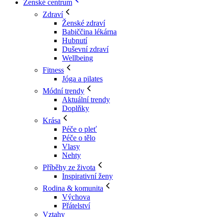
Ženské centrum
Zdraví
Ženské zdraví
Babiččina lékárna
Hubnutí
Duševní zdraví
Wellbeing
Fitness
Jóga a pilates
Módní trendy
Aktuální trendy
Doplňky
Krása
Péče o pleť
Péče o tělo
Vlasy
Nehty
Příběhy ze života
Inspirativní ženy
Rodina & komunita
Výchova
Přátelství
Vztahy