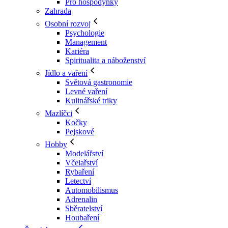
Pro hospodyňky
Zahrada
Osobní rozvoj
Psychologie
Management
Kariéra
Spiritualita a náboženství
Jídlo a vaření
Světová gastronomie
Levné vaření
Kulinářské triky
Mazlíčci
Kočky
Pejskové
Hobby
Modelářství
Včelařství
Rybaření
Letectví
Automobilismus
Adrenalin
Sběratelství
Houbaření