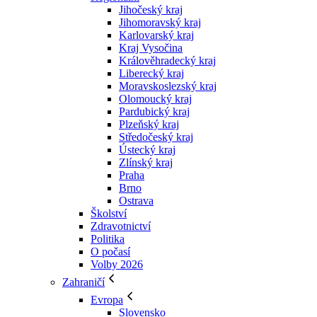
Jihočeský kraj
Jihomoravský kraj
Karlovarský kraj
Kraj Vysočina
Králověhradecký kraj
Liberecký kraj
Moravskoslezský kraj
Olomoucký kraj
Pardubický kraj
Plzeňský kraj
Středočeský kraj
Ústecký kraj
Zlínský kraj
Praha
Brno
Ostrava
Školství
Zdravotnictví
Politika
O počasí
Volby 2026
Zahraničí
Evropa
Slovensko