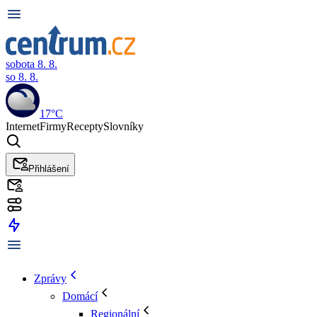
sobota 8. 8.
so 8. 8.
17°C
Internet
Firmy
Recepty
Slovníky
Přihlášení
Zprávy
Domácí
Regionální