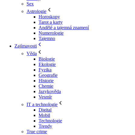
Sex
Astrologie
Horoskopy
Tarot a karty
Andělé a tajemná znamení
Numerologie
Tajemno
Zajímavosti
Věda
Biologie
Ekologie
Fyzika
Geografie
Historie
Chemie
Jazykověda
Vesmír
IT a technologie
Digital
Mobil
Technologie
Trendy
True crime