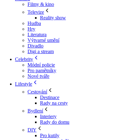
Filmy & kino
Televize
Reality show
Hudba
Hry
Literatura
Výtvarné umění
Divadlo
Digi a stream
Celebrity
Módní policie
Pro pamětníky
Nové tváře
Lifestyle
Cestování
Destinace
Rady na cesty
Bydlení
Interiery
Rady do domu
DIY
Pro kutily